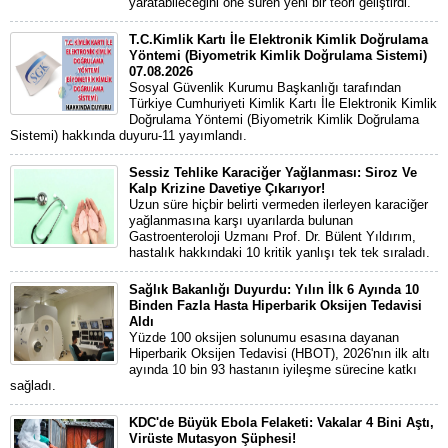
yaratabileceğini öne süren yeni bir teori geliştirdi.
T.C.Kimlik Kartı İle Elektronik Kimlik Doğrulama
Yöntemi (Biyometrik Kimlik Doğrulama Sistemi)
07.08.2026
Sosyal Güvenlik Kurumu Başkanlığı tarafından
Türkiye Cumhuriyeti Kimlik Kartı İle Elektronik Kimlik
Doğrulama Yöntemi (Biyometrik Kimlik Doğrulama
Sistemi) hakkında duyuru-11 yayımlandı.
Sessiz Tehlike Karaciğer Yağlanması: Siroz Ve
Kalp Krizine Davetiye Çıkarıyor!
Uzun süre hiçbir belirti vermeden ilerleyen karaciğer
yağlanmasına karşı uyarılarda bulunan
Gastroenteroloji Uzmanı Prof. Dr. Bülent Yıldırım,
hastalık hakkındaki 10 kritik yanlışı tek tek sıraladı.
Sağlık Bakanlığı Duyurdu: Yılın İlk 6 Ayında 10
Binden Fazla Hasta Hiperbarik Oksijen Tedavisi
Aldı
Yüzde 100 oksijen solunumu esasına dayanan
Hiperbarik Oksijen Tedavisi (HBOT), 2026'nın ilk altı
ayında 10 bin 93 hastanın iyileşme sürecine katkı
sağladı.
KDC'de Büyük Ebola Felaketi: Vakalar 4 Bini Aştı,
Virüste Mutasyon Şüphesi!