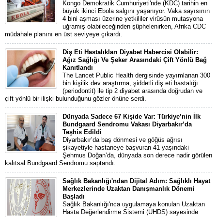
Kongo Demokratik Cumhuriyeti'nde (KDC) tarihin en
büyük ikinci Ebola salgını yaşanıyor. Vaka sayısının
4 bini aşması üzerine yetkililer virüsün mutasyona
uğramış olabileceğinden şüphelenirken, Afrika CDC
müdahale planını en üst seviyeye çıkardı.
Diş Eti Hastalıkları Diyabet Habercisi Olabilir:
Ağız Sağlığı Ve Şeker Arasındaki Çift Yönlü Bağ
Kanıtlandı
The Lancet Public Health dergisinde yayımlanan 300
bin kişilik dev araştırma, şiddetli diş eti hastalığı
(periodontit) ile tip 2 diyabet arasında doğrudan ve
çift yönlü bir ilişki bulunduğunu gözler önüne serdi.
Dünyada Sadece 67 Kişide Var: Türkiye’nin İlk
Bundgaard Sendromu Vakası Diyarbakır’da
Teşhis Edildi
Diyarbakır’da baş dönmesi ve göğüs ağrısı
şikayetiyle hastaneye başvuran 41 yaşındaki
Şehmus Doğan’da, dünyada son derece nadir görülen
kalıtsal Bundgaard Sendromu saptandı.
Sağlık Bakanlığı'ndan Dijital Adım: Sağlıklı Hayat
Merkezlerinde Uzaktan Danışmanlık Dönemi
Başladı
Sağlık Bakanlığı'nca uygulamaya konulan Uzaktan
Hasta Değerlendirme Sistemi (UHDS) sayesinde