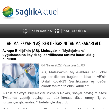
SON DAKİKA
KATEGORİLER
AB, MALEZYA'NIN AŞI SERTİFİKASINI TANIMA KARARI ALDI
Avrupa Birliği'nin (AB), Malezya'nın "MySejahtera"
uygulamasına kayıtlı aşı sertifikasını tanıma kararı aldığı
bildirildi.
04 Nisan 2022 Pazartesi 16:03
AB, Malezya'nın MySejahtera adlı lokal
aşı sertifikasını bugünden itibaren AB'nin
Dijital Kovid-19 Sertifikasına eş değer
olarak tanıma talebini kabul etti.
AB'nin Malezya Büyükelçisi Michalis Rokas, sosyal paylaşım sitesi
Twitter'da yaptığı paylaşımda, söz konusu düzenlemeyi "iş ve
turizm için güçlendirici" ifadeleriyle duyurdu.