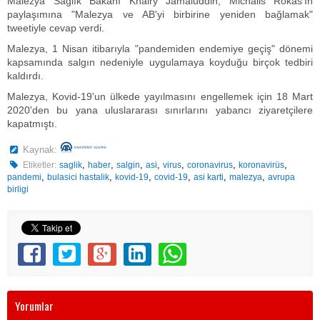
Malezya Sağlık Bakanı Khairy Jamaluddin, Michalis Rokas'ın
paylaşımına "Malezya ve AB'yi birbirine yeniden bağlamak"
tweetiyle cevap verdi.
Malezya, 1 Nisan itibarıyla "pandemiden endemiye geçiş" dönemi
kapsamında salgın nedeniyle uygulamaya koyduğu birçok tedbiri
kaldırdı.
Malezya, Kovid-19'un ülkede yayılmasını engellemek için 18 Mart
2020'den bu yana uluslararası sınırlarını yabancı ziyaretçilere
kapatmıştı.
Kaynak:
,
,
,
,
,
,
,
Etiketler:
saglik
haber
salgin
asi
virus
coronavirus
koronavirüs
,
,
,
,
,
,
pandemi
bulasici hastalik
kovid-19
covid-19
asi karti
malezya
avrupa
birligi
Yorumlar