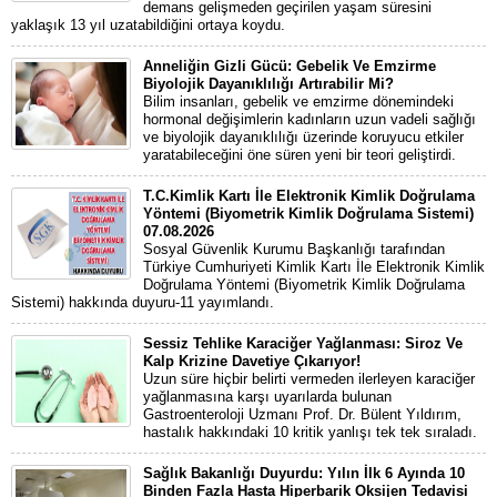
demans gelişmeden geçirilen yaşam süresini
yaklaşık 13 yıl uzatabildiğini ortaya koydu.
Anneliğin Gizli Gücü: Gebelik Ve Emzirme
Biyolojik Dayanıklılığı Artırabilir Mi?
Bilim insanları, gebelik ve emzirme dönemindeki
hormonal değişimlerin kadınların uzun vadeli sağlığı
ve biyolojik dayanıklılığı üzerinde koruyucu etkiler
yaratabileceğini öne süren yeni bir teori geliştirdi.
T.C.Kimlik Kartı İle Elektronik Kimlik Doğrulama
Yöntemi (Biyometrik Kimlik Doğrulama Sistemi)
07.08.2026
Sosyal Güvenlik Kurumu Başkanlığı tarafından
Türkiye Cumhuriyeti Kimlik Kartı İle Elektronik Kimlik
Doğrulama Yöntemi (Biyometrik Kimlik Doğrulama
Sistemi) hakkında duyuru-11 yayımlandı.
Sessiz Tehlike Karaciğer Yağlanması: Siroz Ve
Kalp Krizine Davetiye Çıkarıyor!
Uzun süre hiçbir belirti vermeden ilerleyen karaciğer
yağlanmasına karşı uyarılarda bulunan
Gastroenteroloji Uzmanı Prof. Dr. Bülent Yıldırım,
hastalık hakkındaki 10 kritik yanlışı tek tek sıraladı.
Sağlık Bakanlığı Duyurdu: Yılın İlk 6 Ayında 10
Binden Fazla Hasta Hiperbarik Oksijen Tedavisi