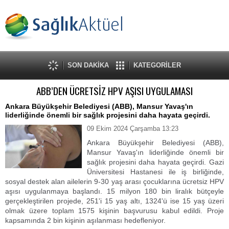
SON DAKİKA
KATEGORİLER
ABB’DEN ÜCRETSİZ HPV AŞISI UYGULAMASI
Ankara Büyükşehir Belediyesi (ABB), Mansur Yavaş'ın
liderliğinde önemli bir sağlık projesini daha hayata geçirdi.
09 Ekim 2024 Çarşamba 13:23
Ankara Büyükşehir Belediyesi (ABB),
Mansur Yavaş'ın liderliğinde önemli bir
sağlık projesini daha hayata geçirdi. Gazi
Üniversitesi Hastanesi ile iş birliğinde,
sosyal destek alan ailelerin 9-30 yaş arası çocuklarına ücretsiz HPV
aşısı uygulanmaya başlandı. 15 milyon 180 bin liralık bütçeyle
gerçekleştirilen projede, 251'i 15 yaş altı, 1324'ü ise 15 yaş üzeri
olmak üzere toplam 1575 kişinin başvurusu kabul edildi. Proje
kapsamında 2 bin kişinin aşılanması hedefleniyor.