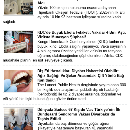
Aldı
Yüzde 100 oksijen solunumu esasına dayanan
Hiperbarik Oksijen Tedavisi (HBOT), 2026'nın ilk altı
ayında 10 bin 93 hastanın iyileşme sürecine katkı
sağladı.
KDC'de Büyük Ebola Felaketi: Vakalar 4 Bini Aştı,
Virüste Mutasyon Şüphesi!
Kongo Demokratik Cumhuriyeti'nde (KDC) tarihin en
büyük ikinci Ebola salgını yaşanıyor. Vaka sayısının
4 bini aşması üzerine yetkililer virüsün mutasyona
uğramış olabileceğinden şüphelenirken, Afrika CDC
müdahale planını en üst seviyeye çıkardı.
Diş Eti Hastalıkları Diyabet Habercisi Olabilir:
Ağız Sağlığı Ve Şeker Arasındaki Çift Yönlü Bağ
Kanıtlandı
The Lancet Public Health dergisinde yayımlanan 300
bin kişilik dev araştırma, şiddetli diş eti hastalığı
(periodontit) ile tip 2 diyabet arasında doğrudan ve
çift yönlü bir ilişki bulunduğunu gözler önüne serdi.
Dünyada Sadece 67 Kişide Var: Türkiye’nin İlk
Bundgaard Sendromu Vakası Diyarbakır’da
Teşhis Edildi
Diyarbakır’da baş dönmesi ve göğüs ağrısı
şikayetiyle hastaneye başvuran 41 yaşındaki