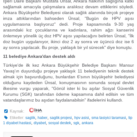
İşleri Daire Başkanı Mustafa Ünsal, Ankara halkının sağlığına katkı
sağlamak amacıyla çalışmalara aralıksız devam ettiklerini söyledi.
Ankara Büyükşehir Belediyesi olarak sağlık alanında birçok projeye
imza attıklarından bahseden Ünsal, "Bugün de HPV aşısı
uygulamasına başlıyoruz" dedi. Proje kapsamında 9-30 yaş
arasındaki kız çocuklarına ve kadınlara, rahim ağzı kanserini
önlemeye yönelik üç doz HPV aşısı yapılacağını belirten Ünsal, "İlk
doz bugün uygulanıyor, ikinci doz 2 ay sonra ve üçüncü doz ise 6
ay sonra yapılacak. Bu proje, yaklaşık bir yıl sürecek" diye konuştu.
11 belediye Ankara'dan destek aldı
Türkiye'de ilk kez Ankara Büyükşehir Belediye Başkanı Mansur
Yavaş'ın duyurduğu projeye yaklaşık 11 belediyenin teknik destek
almak için başvurduğunu, bunlardan 6'sının büyükşehir belediyesi
olduğunu kaydeden Ünsal, konuşmasının sonunda sosyal devlet
ilkesine vurgu yaparak, "Gönül ister ki bu aşılar Sosyal Güvenlik
Kurumu (SGK) tarafından ödeme kapsamına dahil edilsin ve tüm
vatandaşlarımız bu aşıdan faydalanabilsin" ifadelerini kullandı.
Kaynak:
,
,
,
,
,
Etiketler:
saglik
haber
saglik projesi
hpv asisi
sma tasiyici taramasi
tip
,
,
,
,
1 diyabet hastasi
diyabet
sosyal destek
sgk
ankara