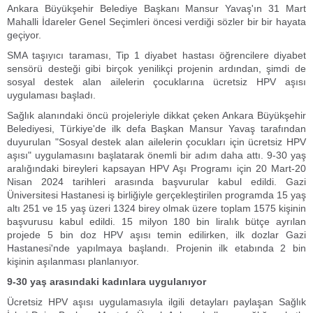
Ankara Büyükşehir Belediye Başkanı Mansur Yavaş'ın 31 Mart
Mahalli İdareler Genel Seçimleri öncesi verdiği sözler bir bir hayata
geçiyor.
SMA taşıyıcı taraması, Tip 1 diyabet hastası öğrencilere diyabet
sensörü desteği gibi birçok yenilikçi projenin ardından, şimdi de
sosyal destek alan ailelerin çocuklarına ücretsiz HPV aşısı
uygulaması başladı.
Sağlık alanındaki öncü projeleriyle dikkat çeken Ankara Büyükşehir
Belediyesi, Türkiye'de ilk defa Başkan Mansur Yavaş tarafından
duyurulan "Sosyal destek alan ailelerin çocukları için ücretsiz HPV
aşısı" uygulamasını başlatarak önemli bir adım daha attı. 9-30 yaş
aralığındaki bireyleri kapsayan HPV Aşı Programı için 20 Mart-20
Nisan 2024 tarihleri arasında başvurular kabul edildi. Gazi
Üniversitesi Hastanesi iş birliğiyle gerçekleştirilen programda 15 yaş
altı 251 ve 15 yaş üzeri 1324 birey olmak üzere toplam 1575 kişinin
başvurusu kabul edildi. 15 milyon 180 bin liralık bütçe ayrılan
projede 5 bin doz HPV aşısı temin edilirken, ilk dozlar Gazi
Hastanesi'nde yapılmaya başlandı. Projenin ilk etabında 2 bin
kişinin aşılanması planlanıyor.
9-30 yaş arasındaki kadınlara uygulanıyor
Ücretsiz HPV aşısı uygulamasıyla ilgili detayları paylaşan Sağlık