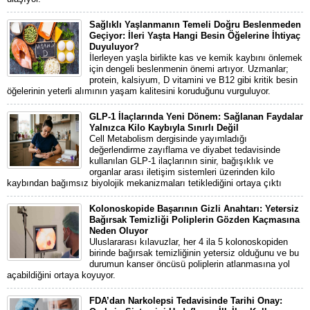
Sağlıklı Yaşlanmanın Temeli Doğru Beslenmeden
Geçiyor: İleri Yaşta Hangi Besin Öğelerine İhtiyaç
Duyuluyor?
İlerleyen yaşla birlikte kas ve kemik kaybını önlemek
için dengeli beslenmenin önemi artıyor. Uzmanlar;
protein, kalsiyum, D vitamini ve B12 gibi kritik besin
öğelerinin yeterli alımının yaşam kalitesini koruduğunu vurguluyor.
GLP-1 İlaçlarında Yeni Dönem: Sağlanan Faydalar
Yalnızca Kilo Kaybıyla Sınırlı Değil
Cell Metabolism dergisinde yayımladığı
değerlendirme zayıflama ve diyabet tedavisinde
kullanılan GLP-1 ilaçlarının sinir, bağışıklık ve
organlar arası iletişim sistemleri üzerinden kilo
kaybından bağımsız biyolojik mekanizmaları tetiklediğini ortaya çıktı
Kolonoskopide Başarının Gizli Anahtarı: Yetersiz
Bağırsak Temizliği Poliplerin Gözden Kaçmasına
Neden Oluyor
Uluslararası kılavuzlar, her 4 ila 5 kolonoskopiden
birinde bağırsak temizliğinin yetersiz olduğunu ve bu
durumun kanser öncüsü poliplerin atlanmasına yol
açabildiğini ortaya koyuyor.
FDA’dan Narkolepsi Tedavisinde Tarihi Onay: