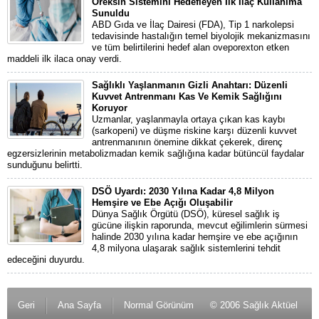
Oreksin Sistemini Hedefleyen İlk İlaç Kullanıma
Sunuldu
ABD Gıda ve İlaç Dairesi (FDA), Tip 1 narkolepsi
tedavisinde hastalığın temel biyolojik mekanizmasını
ve tüm belirtilerini hedef alan oveporexton etken
maddeli ilk ilaca onay verdi.
Sağlıklı Yaşlanmanın Gizli Anahtarı: Düzenli
Kuvvet Antrenmanı Kas Ve Kemik Sağlığını
Koruyor
Uzmanlar, yaşlanmayla ortaya çıkan kas kaybı
(sarkopeni) ve düşme riskine karşı düzenli kuvvet
antrenmanının önemine dikkat çekerek, direnç
egzersizlerinin metabolizmadan kemik sağlığına kadar bütüncül faydalar
sunduğunu belirtti.
DSÖ Uyardı: 2030 Yılına Kadar 4,8 Milyon
Hemşire ve Ebe Açığı Oluşabilir
Dünya Sağlık Örgütü (DSÖ), küresel sağlık iş
gücüne ilişkin raporunda, mevcut eğilimlerin sürmesi
halinde 2030 yılına kadar hemşire ve ebe açığının
4,8 milyona ulaşarak sağlık sistemlerini tehdit
edeceğini duyurdu.
Geri
Ana Sayfa
Normal Görünüm
© 2006 Sağlık Aktüel