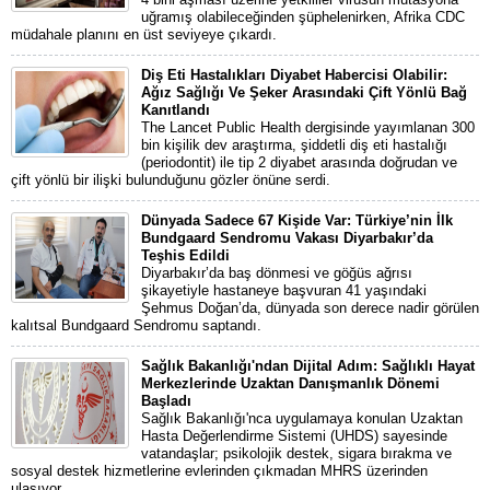
uğramış olabileceğinden şüphelenirken, Afrika CDC
müdahale planını en üst seviyeye çıkardı.
Diş Eti Hastalıkları Diyabet Habercisi Olabilir:
Ağız Sağlığı Ve Şeker Arasındaki Çift Yönlü Bağ
Kanıtlandı
The Lancet Public Health dergisinde yayımlanan 300
bin kişilik dev araştırma, şiddetli diş eti hastalığı
(periodontit) ile tip 2 diyabet arasında doğrudan ve
çift yönlü bir ilişki bulunduğunu gözler önüne serdi.
Dünyada Sadece 67 Kişide Var: Türkiye’nin İlk
Bundgaard Sendromu Vakası Diyarbakır’da
Teşhis Edildi
Diyarbakır’da baş dönmesi ve göğüs ağrısı
şikayetiyle hastaneye başvuran 41 yaşındaki
Şehmus Doğan’da, dünyada son derece nadir görülen
kalıtsal Bundgaard Sendromu saptandı.
Sağlık Bakanlığı'ndan Dijital Adım: Sağlıklı Hayat
Merkezlerinde Uzaktan Danışmanlık Dönemi
Başladı
Sağlık Bakanlığı'nca uygulamaya konulan Uzaktan
Hasta Değerlendirme Sistemi (UHDS) sayesinde
vatandaşlar; psikolojik destek, sigara bırakma ve
sosyal destek hizmetlerine evlerinden çıkmadan MHRS üzerinden
ulaşıyor.