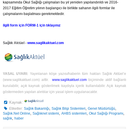
kapsamında Okul Sağlığı çalışmaları bu yıl yeniden yapılandırıldı ve 2016-
2017 Eğitim Öğretim yılının başlangıcı ile birlikte sahanın ilgili formlar ile
çalışmalarını başlatması gerekmektedir.
ilgili form için FORM-1 için tıklayınız
Sağlık Aktüel -
www.saglikaktuel.com
YASAL UYARI:
Yayınlanan köşe yazısı/haberin tüm hakları Sağlık Aktüel’e
(
www.saglikaktuel.com
) aittir.
www.saglikaktuel.com
biçiminde aktif bağlantı
kurulabilir, açık kaynak gösterilmek kaydıyla içerik kullanılabilir. Açık kaynak
göstermeden yapılan alıntılar için yasal işlem uygulanacaktır.
Kaynak:
,
,
,
Etiketler:
Sağlık Bakanlığı
Sağlık Bilgi Sistemleri
Genel Müdürlüğü
,
,
,
,
Sağlık.Net Online
Sağlıknet sistemi
AHBS sistemleri
Okul Sağlığı Programı
,
sağlık
haber