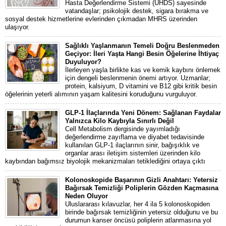
Hasta Değerlendirme Sistemi (UHDS) sayesinde
vatandaşlar; psikolojik destek, sigara bırakma ve
sosyal destek hizmetlerine evlerinden çıkmadan MHRS üzerinden
ulaşıyor.
Sağlıklı Yaşlanmanın Temeli Doğru Beslenmeden
Geçiyor: İleri Yaşta Hangi Besin Öğelerine İhtiyaç
Duyuluyor?
İlerleyen yaşla birlikte kas ve kemik kaybını önlemek
için dengeli beslenmenin önemi artıyor. Uzmanlar;
protein, kalsiyum, D vitamini ve B12 gibi kritik besin
öğelerinin yeterli alımının yaşam kalitesini koruduğunu vurguluyor.
GLP-1 İlaçlarında Yeni Dönem: Sağlanan Faydalar
Yalnızca Kilo Kaybıyla Sınırlı Değil
Cell Metabolism dergisinde yayımladığı
değerlendirme zayıflama ve diyabet tedavisinde
kullanılan GLP-1 ilaçlarının sinir, bağışıklık ve
organlar arası iletişim sistemleri üzerinden kilo
kaybından bağımsız biyolojik mekanizmaları tetiklediğini ortaya çıktı
Kolonoskopide Başarının Gizli Anahtarı: Yetersiz
Bağırsak Temizliği Poliplerin Gözden Kaçmasına
Neden Oluyor
Uluslararası kılavuzlar, her 4 ila 5 kolonoskopiden
birinde bağırsak temizliğinin yetersiz olduğunu ve bu
durumun kanser öncüsü poliplerin atlanmasına yol