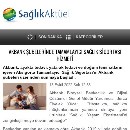
SON DAKİKA
KATEGORİLER
AKBANK ŞUBELERİNDE TAMAMLAYICI SAĞLIK SİGORTASI
HİZMETİ
Akbank, ayakta tedavi, yatarak tedavi ve doğum teminatlarını
içeren Aksigorta Tamamlayıcı Sağlık Sigortası'nı Akbank
şubeleri üzerinden sunmaya başladı.
13 Eylül 2022 Salı 12:33
Akbank Bireysel Bankacılık ve Dijital
Çözümler Genel Müdür Yardımcısı Burcu
Civelek Yüce: "Hastalıkta, sağlıkta
müşterilerimizin yanında olmaya, yeni
ürünlerle 'Sağlıklı Yaşam Ekosistemi'ni
zenginleştirmeye devam edeceğiz"
Bankadan yapılan açıklamaya göre, Akbank, 2019 yılında odağına