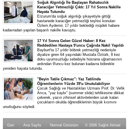
Soğuk Algınlığı İle Başlayan Rahatsızlık
Karaciğer Yetmezliği Çıktı: 17 Yıl Sonra Nakille
Hayata Tutundu
Erzurum'da soğuk algınlığı şikayetiyle gittiği
hastanede karaciğer yetmezliği teşhisi konulan
Özlem Aydemir, 17 yıldır beklediği müjdeli habere
kadavradan yapılan başarılı nakille kavuştu.
17 Yıl Sonra Gelen Güzel Haber: 8 Kez
Reddedilen Hastaya 9'uncu Çağrıda Nakil Yapıldı
Bayburt'ta 17 yıldır böbrek yetmezliği nedeniyle
diyalize giren 64 yaşındaki Mustafa Öztürk, 8 kez
doku uyumsuzluğu sebebiyle hüsrana uğramasının
ardından 9'uncu kez bulunan kadavra böbrekle
yeniden hayata tutundu.
"Beyin Tatile Çıkmaz": Yaz Tatilinde
Öğrenilenlerin Yüzde 39'u Unutulabiliyor
Çocuk Sağlığı ve Hastalıkları Uzmanı Prof. Dr. Vefik
Arıca, "yaz kaybı" (summer slide) tehlikesine dikkat
çekerek, yazın zihinsel aktivitelerden uzak kalan
çocukların okulda öğrendiklerinin büyük kısmını
unuttuğunu söyledi.
Geri
Ana Sayfa
Normal Görünüm
© 2006 Sağlık Aktüel