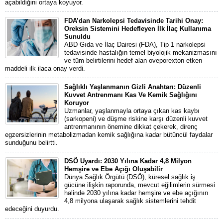
açabildiğini ortaya koyuyor.
FDA’dan Narkolepsi Tedavisinde Tarihi Onay:
Oreksin Sistemini Hedefleyen İlk İlaç Kullanıma
Sunuldu
ABD Gıda ve İlaç Dairesi (FDA), Tip 1 narkolepsi
tedavisinde hastalığın temel biyolojik mekanizmasını
ve tüm belirtilerini hedef alan oveporexton etken
maddeli ilk ilaca onay verdi.
Sağlıklı Yaşlanmanın Gizli Anahtarı: Düzenli
Kuvvet Antrenmanı Kas Ve Kemik Sağlığını
Koruyor
Uzmanlar, yaşlanmayla ortaya çıkan kas kaybı
(sarkopeni) ve düşme riskine karşı düzenli kuvvet
antrenmanının önemine dikkat çekerek, direnç
egzersizlerinin metabolizmadan kemik sağlığına kadar bütüncül faydalar
sunduğunu belirtti.
DSÖ Uyardı: 2030 Yılına Kadar 4,8 Milyon
Hemşire ve Ebe Açığı Oluşabilir
Dünya Sağlık Örgütü (DSÖ), küresel sağlık iş
gücüne ilişkin raporunda, mevcut eğilimlerin sürmesi
halinde 2030 yılına kadar hemşire ve ebe açığının
4,8 milyona ulaşarak sağlık sistemlerini tehdit
edeceğini duyurdu.