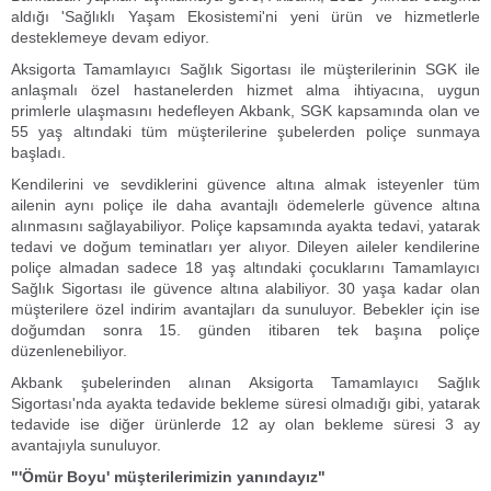
aldığı 'Sağlıklı Yaşam Ekosistemi'ni yeni ürün ve hizmetlerle
desteklemeye devam ediyor.
Aksigorta Tamamlayıcı Sağlık Sigortası ile müşterilerinin SGK ile
anlaşmalı özel hastanelerden hizmet alma ihtiyacına, uygun
primlerle ulaşmasını hedefleyen Akbank, SGK kapsamında olan ve
55 yaş altındaki tüm müşterilerine şubelerden poliçe sunmaya
başladı.
Kendilerini ve sevdiklerini güvence altına almak isteyenler tüm
ailenin aynı poliçe ile daha avantajlı ödemelerle güvence altına
alınmasını sağlayabiliyor. Poliçe kapsamında ayakta tedavi, yatarak
tedavi ve doğum teminatları yer alıyor. Dileyen aileler kendilerine
poliçe almadan sadece 18 yaş altındaki çocuklarını Tamamlayıcı
Sağlık Sigortası ile güvence altına alabiliyor. 30 yaşa kadar olan
müşterilere özel indirim avantajları da sunuluyor. Bebekler için ise
doğumdan sonra 15. günden itibaren tek başına poliçe
düzenlenebiliyor.
Akbank şubelerinden alınan Aksigorta Tamamlayıcı Sağlık
Sigortası'nda ayakta tedavide bekleme süresi olmadığı gibi, yatarak
tedavide ise diğer ürünlerde 12 ay olan bekleme süresi 3 ay
avantajıyla sunuluyor.
"'Ömür Boyu' müşterilerimizin yanındayız"