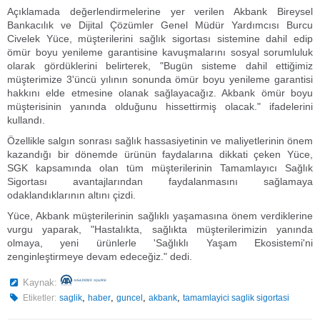
Açıklamada değerlendirmelerine yer verilen Akbank Bireysel
Bankacılık ve Dijital Çözümler Genel Müdür Yardımcısı Burcu
Civelek Yüce, müşterilerini sağlık sigortası sistemine dahil edip
ömür boyu yenileme garantisine kavuşmalarını sosyal sorumluluk
olarak gördüklerini belirterek, "Bugün sisteme dahil ettiğimiz
müşterimize 3'üncü yılının sonunda ömür boyu yenileme garantisi
hakkını elde etmesine olanak sağlayacağız. Akbank ömür boyu
müşterisinin yanında olduğunu hissettirmiş olacak." ifadelerini
kullandı.
Özellikle salgın sonrası sağlık hassasiyetinin ve maliyetlerinin önem
kazandığı bir dönemde ürünün faydalarına dikkati çeken Yüce,
SGK kapsamında olan tüm müşterilerinin Tamamlayıcı Sağlık
Sigortası avantajlarından faydalanmasını sağlamaya
odaklandıklarının altını çizdi.
Yüce, Akbank müşterilerinin sağlıklı yaşamasına önem verdiklerine
vurgu yaparak, "Hastalıkta, sağlıkta müşterilerimizin yanında
olmaya, yeni ürünlerle 'Sağlıklı Yaşam Ekosistemi'ni
zenginleştirmeye devam edeceğiz." dedi.
Kaynak:
,
,
,
,
Etiketler:
saglik
haber
guncel
akbank
tamamlayici saglik sigortasi