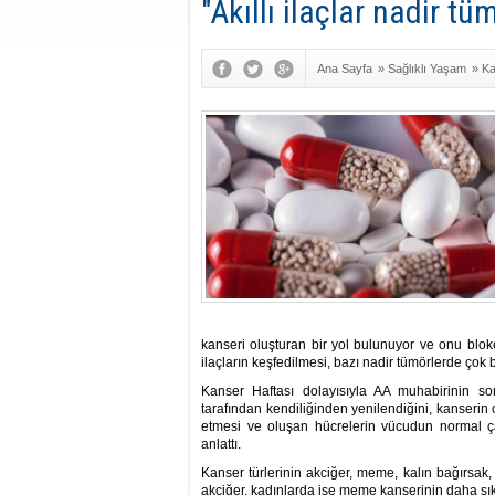
"Akıllı ilaçlar nadir t
Ana Sayfa
»
Sağlıklı Yaşam
»
Ka
kanseri oluşturan bir yol bulunuyor ve onu bloke
ilaçların keşfedilmesi, bazı nadir tümörlerde çok b
Kanser Haftası dolayısıyla AA muhabirinin soru
tarafından kendiliğinden yenilendiğini, kanser
etmesi ve oluşan hücrelerin vücudun normal ç
anlattı.
Kanser türlerinin akciğer, meme, kalın bağırsak, 
akciğer, kadınlarda ise meme kanserinin daha sık 