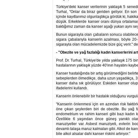
Türkiye'deki kanser verilerinin yaklaşık 5 senedi
Turhal, "Onlar da biraz geriden geliyor. En son
içinde kayıtlarımız olgunlaştıkça gördük ki, haki
düşük. Erkeklerde kanser oranı dünya ortalamasın
baktığımız zaman da kanser aşağı yukarı aynı seyri 
Bunun sigarayla olan çabaların sonucu olabilece
sigara çabalarıyla kanserin azalması, böyle 20-3
sigarayla olan mücadelemizde bize güç verir." de
- "Obezite ve yağ fazlalığı kadın kanserlerini art
Prof. Dr. Turhal, Türkiye'de yılda yaklaşık 175 b
hastalarının yaklaşık yüzde 40'ının hayatını kaybett
Kanser hastalığında bir artış görülmediğini belirte
sebeplerden ölmedikçe, daha uzun yaşadıkça, 3 ta
kanser daha sık görülüyor. Eskiden kanser olu
ifadelerini kullandı.
Kanserin önlenebilir bir hastalık olduğunu vurgula
"Kanserin önlenmesi için en azından risk faktörl
öne çıkan şeylerden biri de obezite. Bu yağ faz
endometrium ve rahim kanseri gibi bazı kadın kans
Özellikle 6 yaşından önce güneş yanıklı olan m
maruziyetler var. Asbest maruziyeti, evlerin b
devamlı talaşa maruz kalmaları gibi. Alkol de kan
bile alkol alsalar dahi kanser riskini artırıyor."