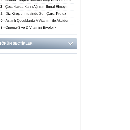
ini Artırıyor
23 -
Çocuklarda Karın Ağrısını İhmal Etmeyin:
disit Habercisi Olabilir
42 -
Diz Kireçlenmesinde Son Çare: Protez
iyatı İle Yaşam Kalitesi Artıyor
40 -
Astımlı Çocuklarda A Vitamini ile Akciğer
mi Arasında Bağlantı Bulundu
38 -
Omega-3 ve D Vitamini Biyolojik
anmayı Yavaşlatabilir
TÖRÜN SEÇTİKLERİ