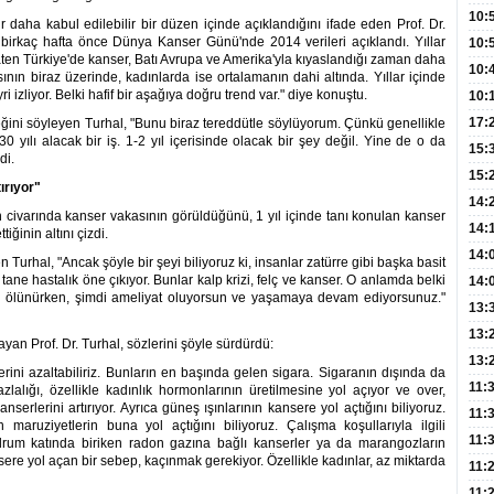
Hay
Redd
10:
r daha kabul edilebilir bir düzen içinde açıklandığını ifade eden Prof. Dr.
 birkaç hafta önce Dünya Kanser Günü'nde 2014 verileri açıklandı. Yıllar
Öğre
10:
katen Türkiye'de kanser, Batı Avrupa ve Amerika'yla kıyaslandığı zaman daha
Yasa
10:
ın biraz üzerinde, kadınlarda ise ortalamanın dahi altında. Yıllar içinde
izliyor. Belki hafif bir aşağıya doğru trend var." diye konuştu.
Beyn
10:
Yaşa
17:
ğini söyleyen Turhal, "Bunu biraz tereddütle söylüyorum. Çünkü genellikle
0 yılı alacak bir iş. 1-2 yıl içerisinde olacak bir şey değil. Yine de o da
Düz
15:
di.
Fizi
15:
ırıyor"
300 
14:
in civarında kanser vakasının görüldüğünü, 1 yıl içinde tanı konulan kanser
Hay
14:
iğinin altını çizdi.
Baş
geli
14:
n Turhal, "Ancak şöyle bir şeyi biliyoruz ki, insanlar zatürre gibi başka basit
ne hastalık öne çıkıyor. Bunlar kalp krizi, felç ve kanser. O anlamda belki
Düş
14:
p ölünürken, şimdi ameliyat oluyorsun ve yaşamaya devam ediyorsunuz."
Daki
Kap
13:
Edi
(Roz
13:
yan Prof. Dr. Turhal, sözlerini şöyle sürdürdü:
Gör
13:
erini azaltabiliriz. Bunların en başında gelen sigara. Sigaranın dışında da
Meyv
11:
lalığı, özellikle kadınlık hormonlarının üretilmesine yol açıyor ve over,
erlerini artırıyor. Ayrıca güneş ışınlarının kansere yol açtığını biliyoruz.
3,5 
11:
aruziyetlerin buna yol açtığını biliyoruz. Çalışma koşullarıyla ilgili
Old
11:
odrum katında biriken radon gazına bağlı kanserler ya da marangozların
sere yol açan bir sebep, kaçınmak gerekiyor. Özellikle kadınlar, az miktarda
Dev
11:
Oluş
11: