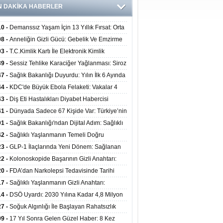
N DAKİKA HABERLER
10 -
Demanssız Yaşam İçin 13 Yıllık Fırsat: Orta
aki Yaşam Tarzı Beyin Sağlığını Belirliyor
08 -
Anneliğin Gizli Gücü: Gebelik Ve Emzirme
lojik Dayanıklılığı Artırabilir Mi?
03 -
T.C.Kimlik Kartı İle Elektronik Kimlik
rulama Yöntemi (Biyometrik Kimlik Doğrulama
39 -
Sessiz Tehlike Karaciğer Yağlanması: Siroz
emi) 07.08.2026
alp Krizine Davetiye Çıkarıyor!
47 -
Sağlık Bakanlığı Duyurdu: Yılın İlk 6 Ayında
inden Fazla Hasta Hiperbarik Oksijen Tedavisi
44 -
KDC'de Büyük Ebola Felaketi: Vakalar 4
 Aştı, Virüste Mutasyon Şüphesi!
43 -
Diş Eti Hastalıkları Diyabet Habercisi
ilir: Ağız Sağlığı Ve Şeker Arasındaki Çift Yönlü
41 -
Dünyada Sadece 67 Kişide Var: Türkiye’nin
Kanıtlandı
 Bundgaard Sendromu Vakası Diyarbakır’da
01 -
Sağlık Bakanlığı'ndan Dijital Adım: Sağlıklı
is Edildi
at Merkezlerinde Uzaktan Danışmanlık Dönemi
42 -
Sağlıklı Yaşlanmanın Temeli Doğru
ladı
enmeden Geçiyor: İleri Yaşta Hangi Besin
23 -
GLP-1 İlaçlarında Yeni Dönem: Sağlanan
erine İhtiyaç Duyuluyor?
alar Yalnızca Kilo Kaybıyla Sınırlı Değil
22 -
Kolonoskopide Başarının Gizli Anahtarı:
rsiz Bağırsak Temizliği Poliplerin Gözden
20 -
FDA’dan Narkolepsi Tedavisinde Tarihi
masına Neden Oluyor
: Oreksin Sistemini Hedefleyen İlk İlaç
17 -
Sağlıklı Yaşlanmanın Gizli Anahtarı:
lanıma Sunuldu
nli Kuvvet Antrenmanı Kas Ve Kemik Sağlığını
14 -
DSÖ Uyardı: 2030 Yılına Kadar 4,8 Milyon
uyor
ire ve Ebe Açığı Oluşabilir
27 -
Soğuk Algınlığı İle Başlayan Rahatsızlık
ciğer Yetmezliği Çıktı: 17 Yıl Sonra Nakille
09 -
17 Yıl Sonra Gelen Güzel Haber: 8 Kez