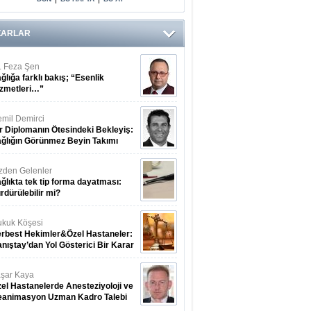
ZARLAR
. Feza Şen
ğlığa farklı bakış; “Esenlik
zmetleri…”
mil Demirci
r Diplomanın Ötesindeki Bekleyiş:
ğlığın Görünmez Beyin Takımı
zden Gelenler
ğlıkta tek tip forma dayatması:
rdürülebilir mi?
kuk Köşesi
rbest Hekimler&Özel Hastaneler:
nıştay’dan Yol Gösterici Bir Karar
şar Kaya
el Hastanelerde Anesteziyoloji ve
eanimasyon Uzman Kadro Talebi