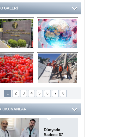
O GALERİ
Ve burası da bir 
14 soruda 
devlet hastanesi
Koronavirüs 
hakkında kendinizi 
test edin...
ilaburu meyvesi 
Endonezya’daki 
anserden koruyor
deprem: Ölü sayısı 
1
2
3
4
5
6
7
8
bin 203'e yükseldi
K OKUNANLAR
Dünyada
Sadece 67