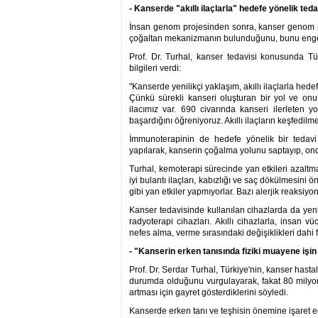
- Kanserde "akıllı ilaçlarla" hedefe yönelik teda
İnsan genom projesinden sonra, kanser genom proj
çoğaltan mekanizmanın bulunduğunu, bunu engellem
Prof. Dr. Turhal, kanser tedavisi konusunda Tü
bilgileri verdi:
"Kanserde yenilikçi yaklaşım, akıllı ilaçlarla hed
Çünkü sürekli kanseri oluşturan bir yol ve on
ilacımız var. 690 civarında kanseri ilerleten
başardığını öğreniyoruz. Akıllı ilaçların keşfedilm
İmmunoterapinin de hedefe yönelik bir tedavi
yapılarak, kanserin çoğalma yolunu saptayıp, ond
Turhal, kemoterapi sürecinde yan etkileri azaltm
iyi bulantı ilaçları, kabızlığı ve saç dökülmesini ö
gibi yan etkiler yapmıyorlar. Bazı alerjik reaksiy
Kanser tedavisinde kullanılan cihazlarda da yeni t
radyoterapi cihazları. Akıllı cihazlarla, insa
nefes alma, verme sırasındaki değişiklikleri dahi f
- "Kanserin erken tanısında fiziki muayene işin
Prof. Dr. Serdar Turhal, Türkiye'nin, kanser hastal
durumda olduğunu vurgulayarak, fakat 80 milyon
artması için gayret gösterdiklerini söyledi.
Kanserde erken tanı ve teşhisin önemine işaret e