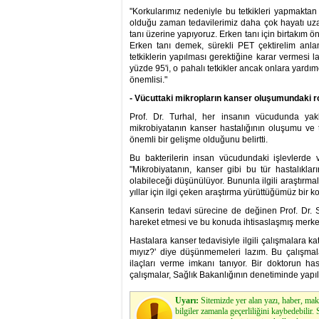
"Korkularımız nedeniyle bu tetkikleri yapmakta
olduğu zaman tedavilerimiz daha çok hayatı uzat
tanı üzerine yapıyoruz. Erken tanı için birtakım ö
Erken tanı demek, sürekli PET çektirelim anla
tetkiklerin yapılması gerektiğine karar vermesi l
yüzde 95'i, o pahalı tetkikler ancak onlara yardım
önemlisi."
- Vücuttaki mikropların kanser oluşumundaki r
Prof. Dr. Turhal, her insanın vücudunda yakl
mikrobiyatanın kanser hastalığının oluşumu ve t
önemli bir gelişme olduğunu belirtti.
Bu bakterilerin insan vücudundaki işlevlerde
"Mikrobiyatanın, kanser gibi bu tür hastalıkla
olabileceği düşünülüyor. Bununla ilgili araştırm
yıllar için ilgi çeken araştırma yürüttüğümüz bir k
Kanserin tedavi sürecine de değinen Prof. Dr. Se
hareket etmesi ve bu konuda ihtisaslaşmış merkezl
Hastalara kanser tedavisiyle ilgili çalışmalara ka
mıyız?' diye düşünmemeleri lazım. Bu çalışmal
ilaçları verme imkanı tanıyor. Bir doktorun 
çalışmalar, Sağlık Bakanlığının denetiminde yapılı
Uyarı:
Sitemizde yer alan yazı, haber, maka
bilgiler zamanla geçerliliğini kaybedebilir