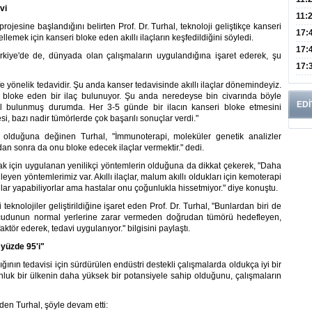
vi
Risk
11:
esine başlandığını belirten Prof. Dr. Turhal, teknoloji geliştikçe kanseri
Apan
17:
ek için kanseri bloke eden akıllı ilaçların keşfedildiğini söyledi.
Amel
17:
rkiye'de de, dünyada olan çalışmaların uygulandığına işaret ederek, şu
Hac
17:
Yaşl
efe yönelik tedavidir. Şu anda kanser tedavisinde akıllı ilaçlar dönemindeyiz.
u bloke eden bir ilaç bulunuyor. Şu anda neredeyse bin civarında böyle
EDİ
 yol bulunmuş durumda. Her 3-5 günde bir ilacın kanseri bloke etmesini
esi, bazı nadir tümörlerde çok başarılı sonuçlar verdi."
 olduğuna değinen Turhal, "İmmunoterapi, moleküler genetik analizler
an sonra da onu bloke edecek ilaçlar vermektir." dedi.
ak için uygulanan yenilikçi yöntemlerin olduğuna da dikkat çekerek, "Daha
nleyen yöntemlerimiz var. Akıllı ilaçlar, malum akıllı oldukları için kemoterapi
onlar yapabiliyorlar ama hastalar onu çoğunlukla hissetmiyor." diye konuştu.
eknolojiler geliştirildiğine işaret eden Prof. Dr. Turhal, "Bunlardan biri de
n vücudunun normal yerlerine zarar vermeden doğrudan tümörü hedefleyen,
aktör ederek, tedavi uygulanıyor." bilgisini paylaştı.
 yüzde 95'i"
ığının tedavisi için sürdürülen endüstri destekli çalışmalarda oldukça iyi bir
luk bir ülkenin daha yüksek bir potansiyele sahip olduğunu, çalışmaların
den Turhal, şöyle devam etti: