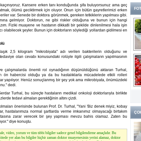
n kaçınıyoruz. Kansere erken tanı konduğunda şifa buluyorsunuz ama geç
FOT
mak, ölümü geciktirmek için oluyor. Onun için bütün gayretlerimizi erken
neriler var. Senede bir doktora görünmek, gereken tetkiklerin yapılması gibi.
mına gelmiyor. Doktorun, ne gibi riskler olduğuna ve bunun için hangi
azım. Fiziki muayene ve hastanın dikkatli bir şekilde dinlenilmesi hala işin
cı olabilecek şeyler. Bunun için doktorların söylediği yollardan gidilmesi en
olü
aşık 2,5 kilogram "mikrobiyata" adı verilen bakterilerin olduğunu ve
edaviye olan cevabı konusundaki rolüyle ilgili çalışmaların yapılmasının
 ve çalışmalarda önemli rol oynadığının düşünüldüğünü aktaran Turhal,
rın ön habercisi olduğu ya da bu hastalıklarla mücadelede etkili rolleri
alar yapılıyor. Henüz sonuçlanmış bir şey yok ama mikrobiyata, önümüzdeki
onu." dedi.
G
rdar Turhal, bu süreçte hastaların medikal onkoloji doktorlarıyla birlikte
k
erde tedavi almaları gerektiğinin altını çizdi.
tılmaları önerisinde bulunan Prof. Dr. Turhal, "Yani 'Biz denek miyiz, kobay
ar, hastalarımıza normal şartlarda verme imkanımız olmayacağı birtakım
ÇO
hastasına zarar verecek bir şey yapması mevzu bahis olamaz. Zaten bu
yor." diye konuştu.
le, video, yorum ve tüm tıbbi bilgiler sadece genel bilgilendirme amaçlıdır. Bu
. Sitede yer alan bu bilgiler hiçbir zaman doktor muayenesinin yerini alamaz, doktor