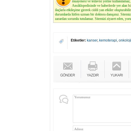
muayenesi ve tedavisi yerine kullanılamaz, 
Ansiklopedisinde ve haberlerde yer alan bi
ilaçlarla etkileşime girerek ciddi yan etkiler oluşturabilir
durumlarda lütfen uzman bir doktora danışınız. Sitemi
zarardan sorumlu tutulamaz. Sitemizi ziyaret eden, yoru
Etiketler:
kanser
,
kemoterapi
,
onkoloj