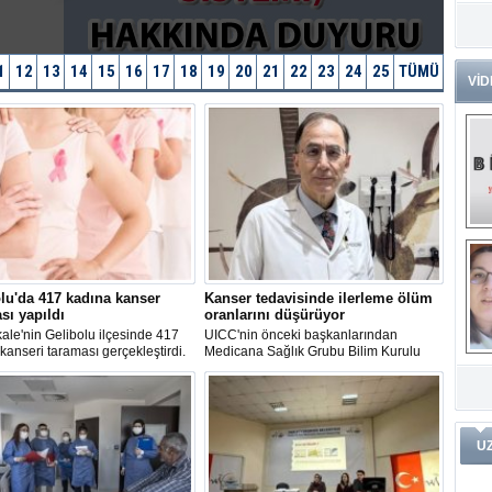
Dr
Tü
Zo
1
12
13
14
15
16
17
18
19
20
21
22
23
24
25
TÜMÜ
VİD
Av
He
Ç
Ön
Me
Fa
(m
ve
Di
m
Pr
lu'da 417 kadına kanser
Kanser tedavisinde ilerleme ölüm
sı yapıldı
oranlarını düşürüyor
le'nin Gelibolu ilçesinde 417
UICC'nin önceki başkanlarından
kanseri taraması gerçekleştirdi.
Medicana Sağlık Grubu Bilim Kurulu
Pr
İ
Başkanı Prof. Dr. Tezer Kutluk: "Tüm
Ko
ar
kanserlerin üçte birinden fazlası
Öğ
ko
önlenebilir bir hastalık oldu.
Dy
U
Da
ar