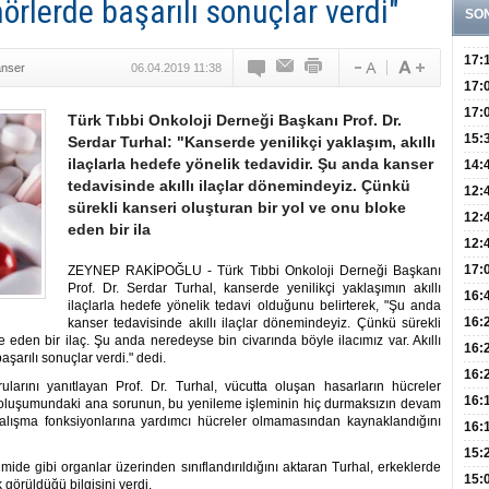
ümörlerde başarılı sonuçlar verdi"
SO
17:
nser
06.04.2019 11:38
Yaşt
17:
Biyo
17:
Türk Tıbbi Onkoloji Derneği Başkanı Prof. Dr.
Doğ
15:
Serdar Turhal: "Kanserde yenilikçi yaklaşım, akıllı
ilaçlarla hedefe yönelik tedavidir. Şu anda kanser
Sist
Ve K
14:
tedavisinde akıllı ilaçlar dönemindeyiz. Çünkü
10 B
12:
sürekli kanseri oluşturan bir yol ve onu bloke
Aldı
Bini
12:
eden bir ila
Olab
12:
Bağ 
İlk
17:
ZEYNEP RAKİPOĞLU - Türk Tıbbi Onkoloji Derneği Başkanı
Prof. Dr. Serdar Turhal, kanserde yenilikçi yaklaşımın akıllı
Teşh
Hay
16:
ilaçlarla hedefe yönelik tedavi olduğunu belirterek, "Şu anda
Baş
Besl
16:
kanser tedavisinde akıllı ilaçlar dönemindeyiz. Çünkü sürekli
 eden bir ilaç. Şu anda neredeyse bin civarında böyle ilacımız var. Akıllı
Öğel
Fayd
16:
aşarılı sonuçlar verdi." dedi.
Yete
16:
larını yanıtlayan Prof. Dr. Turhal, vücutta oluşan hasarların hücreler
Kaç
Onay
16:
in oluşumundaki ana sorunun, bu yenileme işleminin hiç durmaksızın devam
alışma fonksiyonlarına yardımcı hücreler olmamasından kaynaklandığını
Kul
Düze
16:
Kor
Hemş
15:
mide gibi organlar üzerinden sınıflandırıldığını aktaran Turhal, erkeklerde
Kara
15:
görüldüğü bilgisini verdi.