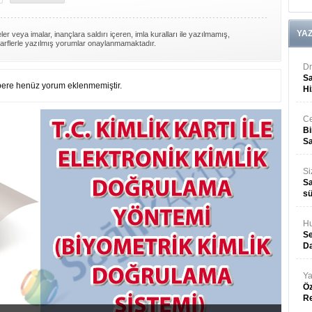
YA
er veya imalar, inançlara saldırı içeren, imla kuralları ile yazılmamış,
arflerle yazılmış yorumlar onaylanmamaktadır.
Dr
Sa
ere henüz yorum eklenmemiştir.
Hi
Ce
Bi
Sa
Si
Sa
sü
Hu
Se
Da
Ya
Öz
R