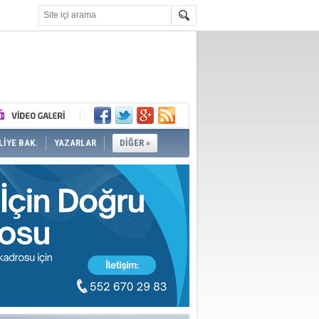
İYE BAK.
YAZARLAR
DİĞER »