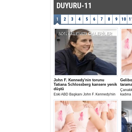
DUYURU-11
1
2
3
4
5
6
7
8
9
10
1
Diğer Haberler
SON EKLENEN
GALERİLER
John F. Kennedy'nin torunu
Gelibo
Tatiana Schlossberg kansere yenik
tarama
düştü
Çanakka
Eski ABD Başkanı John F. Kennedy'nin
kadına 
(JFK) torunu 35 yaşındaki iklim
gazetecisi Tatiana Schlossberg,
mücadele ettiği "akut miyeloid lösemi
(AML)" nedeniyle hayatını kaybetti.