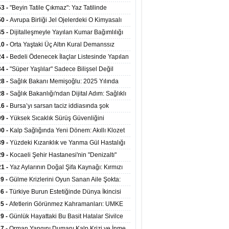
ata Tutundu
edilen Hastaya 9'uncu Çağrıda Nakil Yapıldı
53 -
"Beyin Tatile Çıkmaz": Yaz Tatilinde
nilenlerin Yüzde 39'u Unutulabiliyor
50 -
Avrupa Birliği Jel Ojelerdeki O Kimyasalı
kladı: Kısırlık ve Alerji Riski Uyarısı
45 -
Dijitalleşmeyle Yayılan Kumar Bağımlılığı
i ve Aileyi Yıkıma Uğratıyor
10 -
Orta Yaştaki Üç Altın Kural Demanssız
mı 13 Yıl Uzatabiliyor
24 -
Bedeli Ödenecek İlaçlar Listesinde Yapılan
enlemeler Hakkında Duyuru 2026/30
34 -
"Süper Yaşlılar" Sadece Bilişsel Değil
ksel Olarak da Daha Sağlıklı Yaşıyor
28 -
Sağlık Bakanı Memişoğlu: 2025 Yılında
Bini Aşkın Kişiye Emzirme Eğitimi Verildi
28 -
Sağlık Bakanlığı'ndan Dijital Adım: Sağlıklı
at Merkezlerinde Uzaktan Sağlık Hizmeti
16 -
Bursa’yı sarsan taciz iddiasında şok
ladı
şme!
09 -
Yüksek Sıcaklık Sürüş Güvenliğini
ürüyor: 40 Derecede Güvenli Sürüş Süresi 53
00 -
Kalp Sağlığında Yeni Dönem: Akıllı Klozet
kaya İniyor
ağı 30 Saniyede Ritim Bozukluğunu Tespit
39 -
Yüzdeki Kızarıklık ve Yanma Gül Hastalığı
yor
asea) Belirtisi Olabilir
29 -
Kocaeli Şehir Hastanesi'nin "Denizaltı"
ünümlü Ünitesi Hastalara Umut Oluyor
21 -
Yaz Aylarının Doğal Şifa Kaynağı: Kırmızı
eler Bağışıklığı ve Kalbi Koruyor
39 -
Gülme Krizlerini Oyun Sanan Aile Şokta:
Yaşındaki Çocuk 8 Kez Felç Geçirdi
36 -
Türkiye Burun Estetiğinde Dünya İkincisi
u
35 -
Afetlerin Görünmez Kahramanları: UMKE
 Kadrosuyla Görev Başında
29 -
Günlük Hayattaki Bu Basit Hatalar Sivilce
umunu Tetikliyor
27 -
Orman Yangını Dumanı Kalp Krizi ve İnme