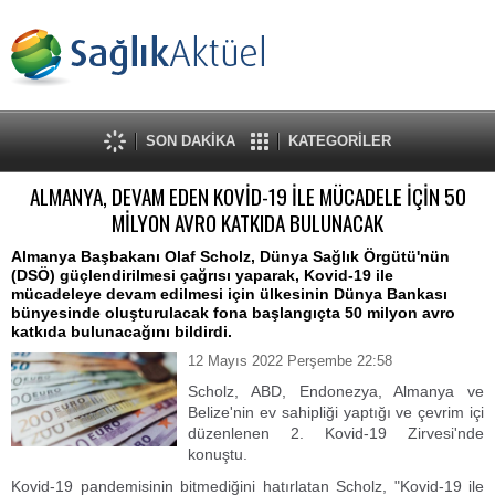
SON DAKİKA
KATEGORİLER
ALMANYA, DEVAM EDEN KOVİD-19 İLE MÜCADELE İÇİN 50
MİLYON AVRO KATKIDA BULUNACAK
Almanya Başbakanı Olaf Scholz, Dünya Sağlık Örgütü'nün
(DSÖ) güçlendirilmesi çağrısı yaparak, Kovid-19 ile
mücadeleye devam edilmesi için ülkesinin Dünya Bankası
bünyesinde oluşturulacak fona başlangıçta 50 milyon avro
katkıda bulunacağını bildirdi.
12 Mayıs 2022 Perşembe 22:58
Scholz, ABD, Endonezya, Almanya ve
Belize'nin ev sahipliği yaptığı ve çevrim içi
düzenlenen 2. Kovid-19 Zirvesi'nde
konuştu.
Kovid-19 pandemisinin bitmediğini hatırlatan Scholz, "Kovid-19 ile