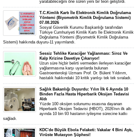
yaratabileceğini öne süren yeni bir teori geliştirdi.
T.C.Kimlik Kartı İle Elektronik Kimlik Doğrulama
Yöntemi (Biyometrik Kimlik Doğrulama Sistemi)
07.08.2026
Sosyal Güvenlik Kurumu Başkanlığı tarafından
Türkiye Cumhuriyeti Kimlik Kartı İle Elektronik Kimlik
Doğrulama Yöntemi (Biyometrik Kimlik Doğrulama
Sistemi) hakkında duyuru-11 yayımlandı.
Sessiz Tehlike Karaciğer Yağlanması: Siroz Ve
Kalp Krizine Davetiye Çıkarıyor!
Uzun süre hiçbir belirti vermeden ilerleyen karaciğer
yağlanmasına karşı uyarılarda bulunan
Gastroenteroloji Uzmanı Prof. Dr. Bülent Yıldırım,
hastalık hakkındaki 10 kritik yanlışı tek tek sıraladı.
Sağlık Bakanlığı Duyurdu: Yılın İlk 6 Ayında 10
Binden Fazla Hasta Hiperbarik Oksijen Tedavisi
Aldı
Yüzde 100 oksijen solunumu esasına dayanan
Hiperbarik Oksijen Tedavisi (HBOT), 2026'nın ilk altı
ayında 10 bin 93 hastanın iyileşme sürecine katkı
sağladı.
KDC'de Büyük Ebola Felaketi: Vakalar 4 Bini Aştı,
Virüste Mutasyon Şüphesi!