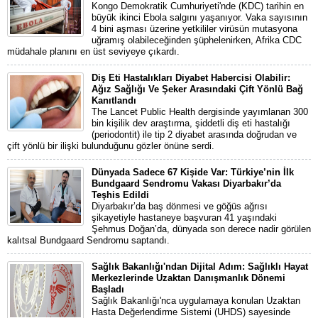
Kongo Demokratik Cumhuriyeti'nde (KDC) tarihin en
büyük ikinci Ebola salgını yaşanıyor. Vaka sayısının
4 bini aşması üzerine yetkililer virüsün mutasyona
uğramış olabileceğinden şüphelenirken, Afrika CDC
müdahale planını en üst seviyeye çıkardı.
Diş Eti Hastalıkları Diyabet Habercisi Olabilir:
Ağız Sağlığı Ve Şeker Arasındaki Çift Yönlü Bağ
Kanıtlandı
The Lancet Public Health dergisinde yayımlanan 300
bin kişilik dev araştırma, şiddetli diş eti hastalığı
(periodontit) ile tip 2 diyabet arasında doğrudan ve
çift yönlü bir ilişki bulunduğunu gözler önüne serdi.
Dünyada Sadece 67 Kişide Var: Türkiye’nin İlk
Bundgaard Sendromu Vakası Diyarbakır’da
Teşhis Edildi
Diyarbakır’da baş dönmesi ve göğüs ağrısı
şikayetiyle hastaneye başvuran 41 yaşındaki
Şehmus Doğan’da, dünyada son derece nadir görülen
kalıtsal Bundgaard Sendromu saptandı.
Sağlık Bakanlığı'ndan Dijital Adım: Sağlıklı Hayat
Merkezlerinde Uzaktan Danışmanlık Dönemi
Başladı
Sağlık Bakanlığı'nca uygulamaya konulan Uzaktan
Hasta Değerlendirme Sistemi (UHDS) sayesinde