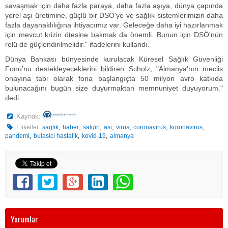
savaşmak için daha fazla paraya, daha fazla aşıya, dünya çapında
yerel aşı üretimine, güçlü bir DSÖ'ye ve sağlık sistemlerimizin daha
fazla dayanaklılığına ihtiyacımız var. Geleceğe daha iyi hazırlanmak
için mevcut krizin ötesine bakmak da önemli. Bunun için DSÖ'nün
rolü de güçlendirilmelidir." ifadelerini kullandı.
Dünya Bankası bünyesinde kurulacak Küresel Sağlık Güvenliği
Fonu'nu destekleyeceklerini bildiren Scholz, "Almanya'nın meclis
onayına tabi olarak fona başlangıçta 50 milyon avro katkıda
bulunacağını bugün size duyurmaktan memnuniyet duyuyorum."
dedi.
Kaynak:
,
,
,
,
,
,
,
Etiketler:
saglik
haber
salgin
asi
virus
coronavirus
koronavirus
,
,
,
pandemi
bulasici hastalik
kovid-19
almanya
Yorumlar