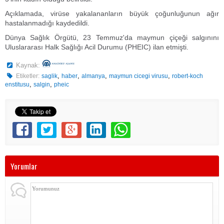
Açıklamada, virüse yakalananların büyük çoğunluğunun ağır
hastalanmadığı kaydedildi.
Dünya Sağlık Örgütü, 23 Temmuz'da maymun çiçeği salgınını
Uluslararası Halk Sağlığı Acil Durumu (PHEIC) ilan etmişti.
Kaynak:
,
,
,
,
Etiketler:
saglik
haber
almanya
maymun cicegi virusu
robert-koch
,
,
enstitusu
salgin
pheic
Yorumlar