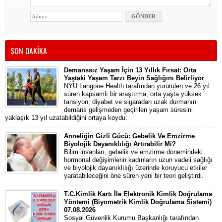
SON DAKİKA
Demanssız Yaşam İçin 13 Yıllık Fırsat: Orta
Yaştaki Yaşam Tarzı Beyin Sağlığını Belirliyor
NYU Langone Health tarafından yürütülen ve 26 yıl
süren kapsamlı bir araştırma, orta yaşta yüksek
tansiyon, diyabet ve sigaradan uzak durmanın
demans gelişmeden geçirilen yaşam süresini
yaklaşık 13 yıl uzatabildiğini ortaya koydu.
Anneliğin Gizli Gücü: Gebelik Ve Emzirme
Biyolojik Dayanıklılığı Artırabilir Mi?
Bilim insanları, gebelik ve emzirme dönemindeki
hormonal değişimlerin kadınların uzun vadeli sağlığı
ve biyolojik dayanıklılığı üzerinde koruyucu etkiler
yaratabileceğini öne süren yeni bir teori geliştirdi.
T.C.Kimlik Kartı İle Elektronik Kimlik Doğrulama
Yöntemi (Biyometrik Kimlik Doğrulama Sistemi)
07.08.2026
Sosyal Güvenlik Kurumu Başkanlığı tarafından