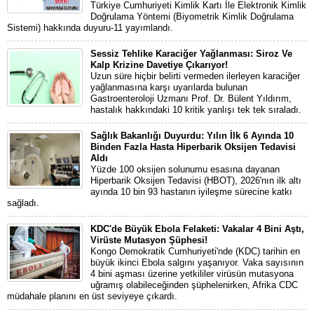
Türkiye Cumhuriyeti Kimlik Kartı İle Elektronik Kimlik
Doğrulama Yöntemi (Biyometrik Kimlik Doğrulama
Sistemi) hakkında duyuru-11 yayımlandı.
Sessiz Tehlike Karaciğer Yağlanması: Siroz Ve
Kalp Krizine Davetiye Çıkarıyor!
Uzun süre hiçbir belirti vermeden ilerleyen karaciğer
yağlanmasına karşı uyarılarda bulunan
Gastroenteroloji Uzmanı Prof. Dr. Bülent Yıldırım,
hastalık hakkındaki 10 kritik yanlışı tek tek sıraladı.
Sağlık Bakanlığı Duyurdu: Yılın İlk 6 Ayında 10
Binden Fazla Hasta Hiperbarik Oksijen Tedavisi
Aldı
Yüzde 100 oksijen solunumu esasına dayanan
Hiperbarik Oksijen Tedavisi (HBOT), 2026'nın ilk altı
ayında 10 bin 93 hastanın iyileşme sürecine katkı
sağladı.
KDC'de Büyük Ebola Felaketi: Vakalar 4 Bini Aştı,
Virüste Mutasyon Şüphesi!
Kongo Demokratik Cumhuriyeti'nde (KDC) tarihin en
büyük ikinci Ebola salgını yaşanıyor. Vaka sayısının
4 bini aşması üzerine yetkililer virüsün mutasyona
uğramış olabileceğinden şüphelenirken, Afrika CDC
müdahale planını en üst seviyeye çıkardı.