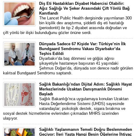
Diş Eti Hastalıkları Diyabet Habercisi Olabilir:
Ağız Sağlığı Ve Şeker Arasındaki Çift Yönlü Bağ
Kanıtlandı
The Lancet Public Health dergisinde yayımlanan 300
bin kişilik dev araştırma, şiddetli diş eti hastalığı
(periodontit) ile tip 2 diyabet arasında doğrudan ve
çift yönlü bir ilişki bulunduğunu gözler önüne serdi.
Dünyada Sadece 67 Kişide Var: Türkiye’nin İlk
Bundgaard Sendromu Vakası Diyarbakır’da
Teşhis Edildi
Diyarbakır’da baş dönmesi ve göğüs ağrısı
şikayetiyle hastaneye başvuran 41 yaşındaki
Şehmus Doğan’da, dünyada son derece nadir görülen
kalıtsal Bundgaard Sendromu saptandı.
Sağlık Bakanlığı'ndan Dijital Adım: Sağlıklı Hayat
Merkezlerinde Uzaktan Danışmanlık Dönemi
Başladı
Sağlık Bakanlığı'nca uygulamaya konulan Uzaktan
Hasta Değerlendirme Sistemi (UHDS) sayesinde
vatandaşlar; psikolojik destek, sigara bırakma ve
sosyal destek hizmetlerine evlerinden çıkmadan MHRS üzerinden
ulaşıyor.
Sağlıklı Yaşlanmanın Temeli Doğru Beslenmeden
Geçiyor: İleri Yaşta Hangi Besin Öğelerine İhtiyaç