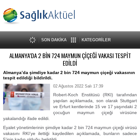
SON DAKİKA
KATEGORİLER
ALMANYA’DA 2 BİN 724 MAYMUN ÇİÇEĞİ VAKASI TESPİT
EDİLDİ
Almanya’da şimdiye kadar 2 bin 724 maymun çiçeği vakasının
tespit edildiği bildirildi.
02 Ağustos 2022 Salı 17:39
Robert-Koch Enstitüsü (RKI) tarafından
yapılan açıklamada, son olarak Stuttgart
ve Erfurt kentlerinde 15 ve 17 yaşındaki 2
çocuğun maymun çiçeği virüsüne
yakalandığı ifade edildi.
Eyalet yönetimlerinin şimdiye kadar 2 bin 724 maymun çiçeği virüsü
vakasını RKI’ye ilettiği kaydedilen açıklamada, bunların sadece
5'inin kadın olduğu belirtildi.