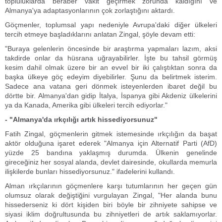
topluluklarda beraber vakit geçirmek zorunda kaldığını ve
Almanya'ya adaptasyonlarının çok zorlaştığını aktardı.
Göçmenler, toplumsal yapı nedeniyle Avrupa'daki diğer ülkeleri
tercih etmeye başladıklarını anlatan Zingal, şöyle devam etti:
"Buraya gelenlerin öncesinde bir araştırma yapmaları lazım, aksi
takdirde onlar da hüsrana uğrayabilirler. İşte bu tahsil görmüş
kesim dahil olmak üzere bir an evvel bir iki çalıştıktan sonra da
başka ülkeye göç edeyim diyebilirler. Şunu da belirtmek isterim.
Sadece ana vatana geri dönmek isteyenlerden ibaret değil bu
dörtte bir. Almanya'dan gidip İtalya, İspanya gibi Akdeniz ülkelerini
ya da Kanada, Amerika gibi ülkeleri tercih ediyorlar."
- "Almanya'da ırkçılığı artık hissediyorsunuz"
Fatih Zingal, göçmenlerin gitmek istemesinde ırkçılığın da başat
aktör olduğuna işaret ederek "Almanya için Alternatif Parti (AfD)
yüzde 25 bandına yaklaşmış durumda. Ülkenin genelinde
gireceğiniz her sosyal alanda, devlet dairesinde, okullarda memurla
ilişkilerde bunları hissediyorsunuz." ifadelerini kullandı.
Alman ırkçılarının göçmenlere karşı tutumlarının her geçen gün
olumsuz olarak değiştiğini vurgulayan Zingal, "Her alanda bunu
hissederseniz ki dört kişiden biri böyle bir zihniyete sahipse ve
siyasi iklim doğrultusunda bu zihniyetleri de artık saklamıyorlar.