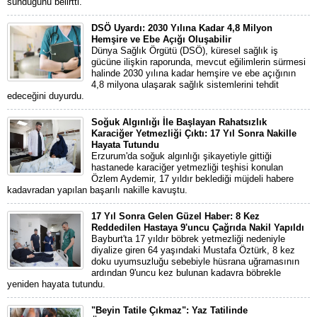
sunduğunu belirtti.
DSÖ Uyardı: 2030 Yılına Kadar 4,8 Milyon
Hemşire ve Ebe Açığı Oluşabilir
Dünya Sağlık Örgütü (DSÖ), küresel sağlık iş
gücüne ilişkin raporunda, mevcut eğilimlerin sürmesi
halinde 2030 yılına kadar hemşire ve ebe açığının
4,8 milyona ulaşarak sağlık sistemlerini tehdit
edeceğini duyurdu.
Soğuk Algınlığı İle Başlayan Rahatsızlık
Karaciğer Yetmezliği Çıktı: 17 Yıl Sonra Nakille
Hayata Tutundu
Erzurum'da soğuk algınlığı şikayetiyle gittiği
hastanede karaciğer yetmezliği teşhisi konulan
Özlem Aydemir, 17 yıldır beklediği müjdeli habere
kadavradan yapılan başarılı nakille kavuştu.
17 Yıl Sonra Gelen Güzel Haber: 8 Kez
Reddedilen Hastaya 9'uncu Çağrıda Nakil Yapıldı
Bayburt'ta 17 yıldır böbrek yetmezliği nedeniyle
diyalize giren 64 yaşındaki Mustafa Öztürk, 8 kez
doku uyumsuzluğu sebebiyle hüsrana uğramasının
ardından 9'uncu kez bulunan kadavra böbrekle
yeniden hayata tutundu.
"Beyin Tatile Çıkmaz": Yaz Tatilinde