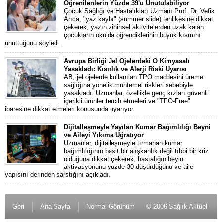
Öğrenilenlerin Yüzde 39'u Unutulabiliyor
Çocuk Sağlığı ve Hastalıkları Uzmanı Prof. Dr. Vefik
Arıca, "yaz kaybı" (summer slide) tehlikesine dikkat
çekerek, yazın zihinsel aktivitelerden uzak kalan
çocukların okulda öğrendiklerinin büyük kısmını
unuttuğunu söyledi.
Avrupa Birliği Jel Ojelerdeki O Kimyasalı
Yasakladı: Kısırlık ve Alerji Riski Uyarısı
AB, jel ojelerde kullanılan TPO maddesini üreme
sağlığına yönelik muhtemel riskleri sebebiyle
yasakladı. Uzmanlar, özellikle genç kızları güvenli
içerikli ürünler tercih etmeleri ve "TPO-Free"
ibaresine dikkat etmeleri konusunda uyarıyor.
Dijitalleşmeyle Yayılan Kumar Bağımlılığı Beyni
ve Aileyi Yıkıma Uğratıyor
Uzmanlar, dijitalleşmeyle tırmanan kumar
bağımlılığının basit bir alışkanlık değil tıbbi bir kriz
olduğuna dikkat çekerek; hastalığın beyin
aktivasyonunu yüzde 30 düşürdüğünü ve aile
yapısını derinden sarstığını açıkladı.
Geri
Ana Sayfa
Normal Görünüm
© 2006 Sağlık Aktüel