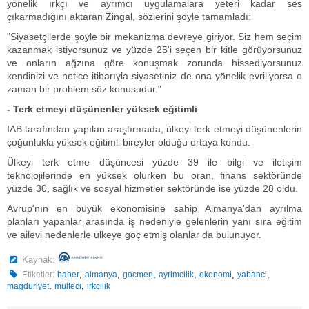
yönelik ırkçı ve ayrımcı uygulamalara yeteri kadar ses
çıkarmadığını aktaran Zingal, sözlerini şöyle tamamladı:
"Siyasetçilerde şöyle bir mekanizma devreye giriyor. Siz hem seçim
kazanmak istiyorsunuz ve yüzde 25'i seçen bir kitle görüyorsunuz
ve onların ağzına göre konuşmak zorunda hissediyorsunuz
kendinizi ve netice itibarıyla siyasetiniz de ona yönelik evriliyorsa o
zaman bir problem söz konusudur."
- Terk etmeyi düşünenler yüksek eğitimli
IAB tarafından yapılan araştırmada, ülkeyi terk etmeyi düşünenlerin
çoğunlukla yüksek eğitimli bireyler olduğu ortaya kondu.
Ülkeyi terk etme düşüncesi yüzde 39 ile bilgi ve iletişim
teknolojilerinde en yüksek olurken bu oran, finans sektöründe
yüzde 30, sağlık ve sosyal hizmetler sektöründe ise yüzde 28 oldu.
Avrup'nın en büyük ekonomisine sahip Almanya'dan ayrılma
planları yapanlar arasında iş nedeniyle gelenlerin yanı sıra eğitim
ve ailevi nedenlerle ülkeye göç etmiş olanlar da bulunuyor.
Kaynak:
,
,
,
,
,
,
Etiketler:
haber
almanya
gocmen
ayrimcilik
ekonomi
yabanci
,
,
magduriyet
multeci
irkcilik