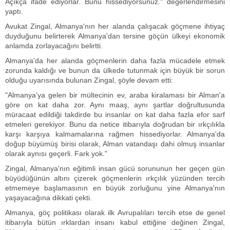
Açıkça ifade ediyorlar. Bunu hissediyorsunuz." değerlendirmesini
yaptı.
Avukat Zingal, Almanya'nın her alanda çalışacak göçmene ihtiyaç
duyduğunu belirterek Almanya'dan tersine göçün ülkeyi ekonomik
anlamda zorlayacağını belirtti.
Almanya'da her alanda göçmenlerin daha fazla mücadele etmek
zorunda kaldığı ve bunun da ülkede tutunmak için büyük bir sorun
olduğu uyarısında bulunan Zingal, şöyle devam etti:
"Almanya'ya gelen bir mültecinin ev, araba kiralaması bir Alman'a
göre on kat daha zor. Aynı maaş, aynı şartlar doğrultusunda
müracaat edildiği takdirde bu insanlar on kat daha fazla efor sarf
etmeleri gerekiyor. Bunu da netice itibarıyla doğrudan bir ırkçılıkla
karşı karşıya kalmamalarına rağmen hissediyorlar. Almanya'da
doğup büyümüş birisi olarak, Alman vatandaşı dahi olmuş insanlar
olarak aynısı geçerli. Fark yok."
Zingal, Almanya'nın eğitimli insan gücü sorununun her geçen gün
büyüdüğünün altını çizerek göçmenlerin ırkçılık yüzünden tercih
etmemeye başlamasının en büyük zorluğunu yine Almanya'nın
yaşayacağına dikkati çekti.
Almanya, göç politikası olarak ilk Avrupalıları tercih etse de genel
itibarıyla bütün ırklardan insanı kabul ettiğine değinen Zingal,