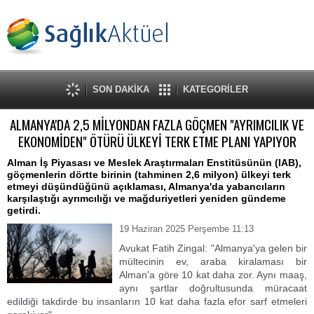
SON DAKİKA
KATEGORİLER
ALMANYA'DA 2,5 MİLYONDAN FAZLA GÖÇMEN "AYRIMCILIK VE
EKONOMİDEN" ÖTÜRÜ ÜLKEYİ TERK ETME PLANI YAPIYOR
Alman İş Piyasası ve Meslek Araştırmaları Enstitüsünün (IAB),
göçmenlerin dörtte birinin (tahminen 2,6 milyon) ülkeyi terk
etmeyi düşündüğünü açıklaması, Almanya'da yabancıların
karşılaştığı ayrımcılığı ve mağduriyetleri yeniden gündeme
getirdi.
19 Haziran 2025 Perşembe 11:13
Avukat Fatih Zingal: "Almanya'ya gelen bir
mültecinin ev, araba kiralaması bir
Alman'a göre 10 kat daha zor. Aynı maaş,
aynı şartlar doğrultusunda müracaat
edildiği takdirde bu insanların 10 kat daha fazla efor sarf etmeleri