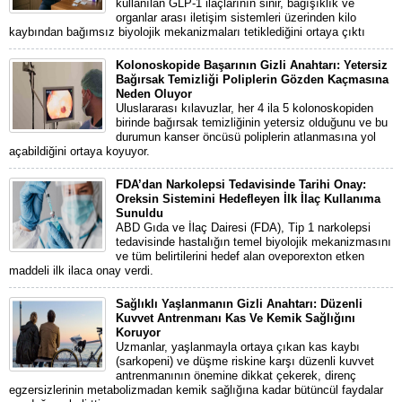
kullanılan GLP-1 ilaçlarının sinir, bağışıklık ve
organlar arası iletişim sistemleri üzerinden kilo
kaybından bağımsız biyolojik mekanizmaları tetiklediğini ortaya çıktı
Kolonoskopide Başarının Gizli Anahtarı: Yetersiz
Bağırsak Temizliği Poliplerin Gözden Kaçmasına
Neden Oluyor
Uluslararası kılavuzlar, her 4 ila 5 kolonoskopiden
birinde bağırsak temizliğinin yetersiz olduğunu ve bu
durumun kanser öncüsü poliplerin atlanmasına yol
açabildiğini ortaya koyuyor.
FDA’dan Narkolepsi Tedavisinde Tarihi Onay:
Oreksin Sistemini Hedefleyen İlk İlaç Kullanıma
Sunuldu
ABD Gıda ve İlaç Dairesi (FDA), Tip 1 narkolepsi
tedavisinde hastalığın temel biyolojik mekanizmasını
ve tüm belirtilerini hedef alan oveporexton etken
maddeli ilk ilaca onay verdi.
Sağlıklı Yaşlanmanın Gizli Anahtarı: Düzenli
Kuvvet Antrenmanı Kas Ve Kemik Sağlığını
Koruyor
Uzmanlar, yaşlanmayla ortaya çıkan kas kaybı
(sarkopeni) ve düşme riskine karşı düzenli kuvvet
antrenmanının önemine dikkat çekerek, direnç
egzersizlerinin metabolizmadan kemik sağlığına kadar bütüncül faydalar