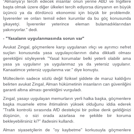
"Almanya'yı tercih edecek insanlar onun yerine ABD ve İngiltere
başta olmak üzere diğer ülkeleri tercih ediyorsa dünyanın en büyük
üçüncü ya da dördüncü ekonomisi için büyük bir problemdir.
İşverenler ve onları temsil eden kurumlar da bu göç konusunda
şikayetçi. İşverenler yeterince eleman bulamadıklarından
yakınıyorlar." dedi.
- "Yasaların uygulanmasında sorun var"
Avukat Zingal, göçmenlere karşı uygulanan ırkçı ve ayrımcı nefret
suçları konusunda yasa uygulayıcılarının daha dikkatli olması
gerektiğini söyleyerek "Yasal korumalar belki yeterli olabilir ama
yasa ya uygulanır ya uygulanmaz ya da yetersiz uygulanır.
Kanaatimce yetersiz uygulanma var." diye konuştu.
Mültecilerin sadece sözlü değil fiziksel şiddete de maruz kaldığını
belirten avukat Zingal, Alman hükümetinin insanların can güvenliğini
garanti altına alması gerektiğini vurguladı.
Zingal, yasayı uygulayan memurların yerli halka başka, göçmenlere
başka muamele etme ihtimalinin yüksek olduğunu iddia ederek
"Trafik kontrolü sırasında AfD destekçisi bir polise denk geldiğinizi
düşünün, o sizi orada azarlasa ne şekilde bir koruma
bekleyebilirsiniz ki?" ifadesini kullandı.
Alman siyasetçilerin de "oy kaybetme" korkusuyla göçmenlere