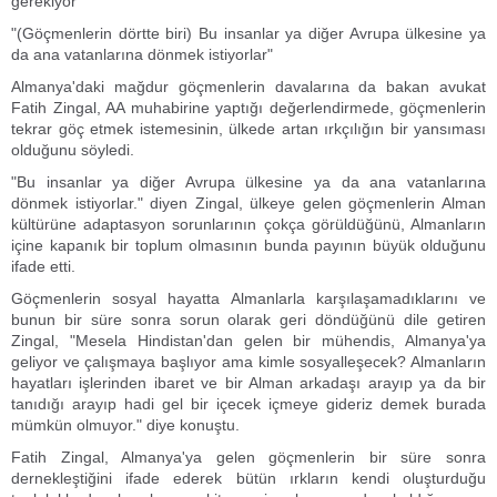
gerekiyor"
"(Göçmenlerin dörtte biri) Bu insanlar ya diğer Avrupa ülkesine ya
da ana vatanlarına dönmek istiyorlar"
Almanya'daki mağdur göçmenlerin davalarına da bakan avukat
Fatih Zingal, AA muhabirine yaptığı değerlendirmede, göçmenlerin
tekrar göç etmek istemesinin, ülkede artan ırkçılığın bir yansıması
olduğunu söyledi.
"Bu insanlar ya diğer Avrupa ülkesine ya da ana vatanlarına
dönmek istiyorlar." diyen Zingal, ülkeye gelen göçmenlerin Alman
kültürüne adaptasyon sorunlarının çokça görüldüğünü, Almanların
içine kapanık bir toplum olmasının bunda payının büyük olduğunu
ifade etti.
Göçmenlerin sosyal hayatta Almanlarla karşılaşamadıklarını ve
bunun bir süre sonra sorun olarak geri döndüğünü dile getiren
Zingal, "Mesela Hindistan'dan gelen bir mühendis, Almanya'ya
geliyor ve çalışmaya başlıyor ama kimle sosyalleşecek? Almanların
hayatları işlerinden ibaret ve bir Alman arkadaşı arayıp ya da bir
tanıdığı arayıp hadi gel bir içecek içmeye gideriz demek burada
mümkün olmuyor." diye konuştu.
Fatih Zingal, Almanya'ya gelen göçmenlerin bir süre sonra
dernekleştiğini ifade ederek bütün ırkların kendi oluşturduğu