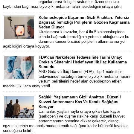
organlar arası iletişim sistemleri üzerinden kilo
kaybından bağımsız biyolojik mekanizmaları tetiklediğini ortaya çıktı
Kolonoskopide Başarının Gizli Anahtarı: Yetersiz
Bağırsak Temizliği Poliplerin Gözden Kaçmasına
Neden Oluyor
Uluslararası kılavuzlar, her 4 ila 5 kolonoskopiden
birinde bağırsak temizliğinin yetersiz olduğunu ve bu
durumun kanser öncüsü poliplerin atlanmasına yol
açabildiğini ortaya koyuyor.
FDA’dan Narkolepsi Tedavisinde Tarihi Onay:
Oreksin Sistemini Hedefleyen İlk İlaç Kullanıma
Sunuldu
ABD Gıda ve İlaç Dairesi (FDA), Tip 1 narkolepsi
tedavisinde hastalığın temel biyolojik mekanizmasını
ve tüm belirtilerini hedef alan oveporexton etken
maddeli ilk ilaca onay verdi.
Sağlıklı Yaşlanmanın Gizli Anahtarı: Düzenli
Kuvvet Antrenmanı Kas Ve Kemik Sağlığını
Koruyor
Uzmanlar, yaşlanmayla ortaya çıkan kas kaybı
(sarkopeni) ve düşme riskine karşı düzenli kuvvet
antrenmanının önemine dikkat çekerek, direnç
egzersizlerinin metabolizmadan kemik sağlığına kadar bütüncül faydalar
sunduğunu belirtti.