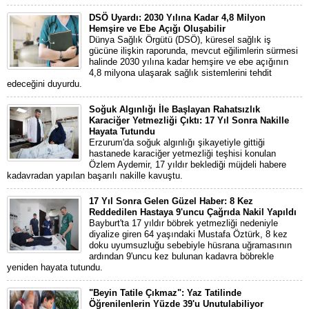
DSÖ Uyardı: 2030 Yılına Kadar 4,8 Milyon
Hemşire ve Ebe Açığı Oluşabilir
Dünya Sağlık Örgütü (DSÖ), küresel sağlık iş
gücüne ilişkin raporunda, mevcut eğilimlerin sürmesi
halinde 2030 yılına kadar hemşire ve ebe açığının
4,8 milyona ulaşarak sağlık sistemlerini tehdit
edeceğini duyurdu.
Soğuk Algınlığı İle Başlayan Rahatsızlık
Karaciğer Yetmezliği Çıktı: 17 Yıl Sonra Nakille
Hayata Tutundu
Erzurum'da soğuk algınlığı şikayetiyle gittiği
hastanede karaciğer yetmezliği teşhisi konulan
Özlem Aydemir, 17 yıldır beklediği müjdeli habere
kadavradan yapılan başarılı nakille kavuştu.
17 Yıl Sonra Gelen Güzel Haber: 8 Kez
Reddedilen Hastaya 9'uncu Çağrıda Nakil Yapıldı
Bayburt'ta 17 yıldır böbrek yetmezliği nedeniyle
diyalize giren 64 yaşındaki Mustafa Öztürk, 8 kez
doku uyumsuzluğu sebebiyle hüsrana uğramasının
ardından 9'uncu kez bulunan kadavra böbrekle
yeniden hayata tutundu.
"Beyin Tatile Çıkmaz": Yaz Tatilinde
Öğrenilenlerin Yüzde 39'u Unutulabiliyor