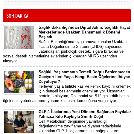
SON DAKİKA
Sağlık Bakanlığı'ndan Dijital Adım: Sağlıklı Hayat
Merkezlerinde Uzaktan Danışmanlık Dönemi
Başladı
Sağlık Bakanlığı'nca uygulamaya konulan Uzaktan
Hasta Değerlendirme Sistemi (UHDS) sayesinde
vatandaşlar; psikolojik destek, sigara bırakma ve
sosyal destek hizmetlerine evlerinden çıkmadan MHRS üzerinden
ulaşıyor.
Sağlıklı Yaşlanmanın Temeli Doğru Beslenmeden
Geçiyor: İleri Yaşta Hangi Besin Öğelerine İhtiyaç
Duyuluyor?
İlerleyen yaşla birlikte kas ve kemik kaybını önlemek
için dengeli beslenmenin önemi artıyor. Uzmanlar;
protein, kalsiyum, D vitamini ve B12 gibi kritik besin
öğelerinin yeterli alımının yaşam kalitesini koruduğunu vurguluyor.
GLP-1 İlaçlarında Yeni Dönem: Sağlanan Faydalar
Yalnızca Kilo Kaybıyla Sınırlı Değil
Cell Metabolism dergisinde yayımladığı
değerlendirme zayıflama ve diyabet tedavisinde
kullanılan GLP-1 ilaçlarının sinir, bağışıklık ve