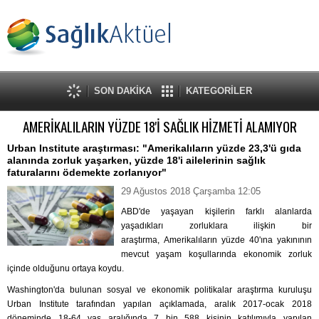
SON DAKİKA
KATEGORİLER
AMERİKALILARIN YÜZDE 18'İ SAĞLIK HİZMETİ ALAMIYOR
Urban Institute araştırması: "Amerikalıların yüzde 23,3'ü gıda
alanında zorluk yaşarken, yüzde 18'i ailelerinin sağlık
faturalarını ödemekte zorlanıyor"
29 Ağustos 2018 Çarşamba 12:05
ABD'de yaşayan kişilerin farklı alanlarda
yaşadıkları zorluklara ilişkin bir
araştırma, Amerikalıların yüzde 40'ına yakınının
mevcut yaşam koşullarında ekonomik zorluk
içinde olduğunu ortaya koydu.
Washington'da bulunan sosyal ve ekonomik politikalar araştırma kuruluşu
Urban Institute tarafından yapılan açıklamada, aralık 2017-ocak 2018
döneminde 18-64 yaş aralığında 7 bin 588 kişinin katılımıyla yapılan