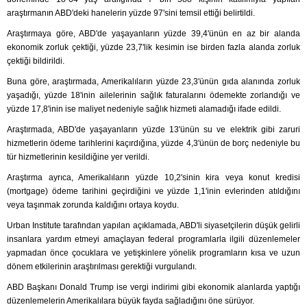
araştırmanın ABD'deki hanelerin yüzde 97'sini temsil ettiği belirtildi.
Araştırmaya göre, ABD'de yaşayanların yüzde 39,4'ünün en az bir alanda
ekonomik zorluk çektiği, yüzde 23,7'lik kesimin ise birden fazla alanda zorluk
çektiği bildirildi.
Buna göre, araştırmada, Amerikalıların yüzde 23,3'ünün gıda alanında zorluk
yaşadığı, yüzde 18'inin ailelerinin sağlık faturalarını ödemekte zorlandığı ve
yüzde 17,8'inin ise maliyet nedeniyle sağlık hizmeti alamadığı ifade edildi.
Araştırmada, ABD'de yaşayanların yüzde 13'ünün su ve elektrik gibi zaruri
hizmetlerin ödeme tarihlerini kaçırdığına, yüzde 4,3'ünün de borç nedeniyle bu
tür hizmetlerinin kesildiğine yer verildi.
Araştırma ayrıca, Amerikalıların yüzde 10,2'sinin kira veya konut kredisi
(mortgage) ödeme tarihini geçirdiğini ve yüzde 1,1'inin evlerinden atıldığını
veya taşınmak zorunda kaldığını ortaya koydu.
Urban Institute tarafından yapılan açıklamada, ABD'li siyasetçilerin düşük gelirli
insanlara yardım etmeyi amaçlayan federal programlarla ilgili düzenlemeler
yapmadan önce çocuklara ve yetişkinlere yönelik programların kısa ve uzun
dönem etkilerinin araştırılması gerektiği vurgulandı.
ABD Başkanı Donald Trump ise vergi indirimi gibi ekonomik alanlarda yaptığı
düzenlemelerin Amerikalılara büyük fayda sağladığını öne sürüyor.