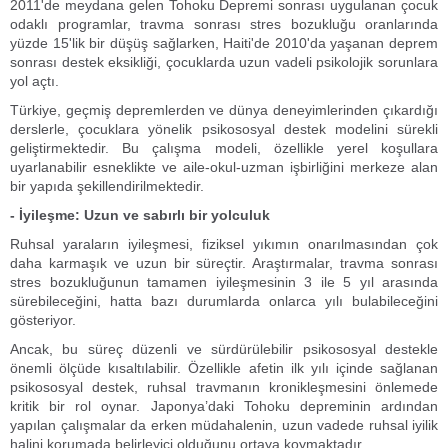
2011'de meydana gelen Tohoku Depremi sonrası uygulanan çocuk
odaklı programlar, travma sonrası stres bozukluğu oranlarında
yüzde 15'lik bir düşüş sağlarken, Haiti'de 2010'da yaşanan deprem
sonrası destek eksikliği, çocuklarda uzun vadeli psikolojik sorunlara
yol açtı.
Türkiye, geçmiş depremlerden ve dünya deneyimlerinden çıkardığı
derslerle, çocuklara yönelik psikososyal destek modelini sürekli
geliştirmektedir. Bu çalışma modeli, özellikle yerel koşullara
uyarlanabilir esneklikte ve aile-okul-uzman işbirliğini merkeze alan
bir yapıda şekillendirilmektedir.
- İyileşme: Uzun ve sabırlı bir yolculuk
Ruhsal yaraların iyileşmesi, fiziksel yıkımın onarılmasından çok
daha karmaşık ve uzun bir süreçtir. Araştırmalar, travma sonrası
stres bozukluğunun tamamen iyileşmesinin 3 ile 5 yıl arasında
sürebileceğini, hatta bazı durumlarda onlarca yılı bulabileceğini
gösteriyor.
Ancak, bu süreç düzenli ve sürdürülebilir psikososyal destekle
önemli ölçüde kısaltılabilir. Özellikle afetin ilk yılı içinde sağlanan
psikososyal destek, ruhsal travmanın kronikleşmesini önlemede
kritik bir rol oynar. Japonya’daki Tohoku depreminin ardından
yapılan çalışmalar da erken müdahalenin, uzun vadede ruhsal iyilik
halini korumada belirleyici olduğunu ortaya koymaktadır.