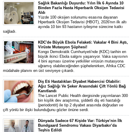
Sağlık Bakanlığı Duyurdu: Yılın İlk 6 Ayında 10
Binden Fazla Hasta Hiperbarik Oksijen Tedavisi
Aldı
Yüzde 100 oksijen solunumu esasına dayanan
Hiperbarik Oksijen Tedavisi (HBOT), 2026'nın ilk altı
ayında 10 bin 93 hastanın iyileşme sürecine katkı
sağladı.
KDC'de Büyük Ebola Felaketi: Vakalar 4 Bini Aştı,
Virüste Mutasyon Şüphesi!
Kongo Demokratik Cumhuriyeti'nde (KDC) tarihin en
büyük ikinci Ebola salgını yaşanıyor. Vaka sayısının
4 bini aşması üzerine yetkililer virüsün mutasyona
uğramış olabileceğinden şüphelenirken, Afrika CDC
müdahale planını en üst seviyeye çıkardı.
Diş Eti Hastalıkları Diyabet Habercisi Olabilir:
Ağız Sağlığı Ve Şeker Arasındaki Çift Yönlü Bağ
Kanıtlandı
The Lancet Public Health dergisinde yayımlanan 300
bin kişilik dev araştırma, şiddetli diş eti hastalığı
(periodontit) ile tip 2 diyabet arasında doğrudan ve
çift yönlü bir ilişki bulunduğunu gözler önüne serdi.
Dünyada Sadece 67 Kişide Var: Türkiye’nin İlk
Bundgaard Sendromu Vakası Diyarbakır’da
Teşhis Edildi