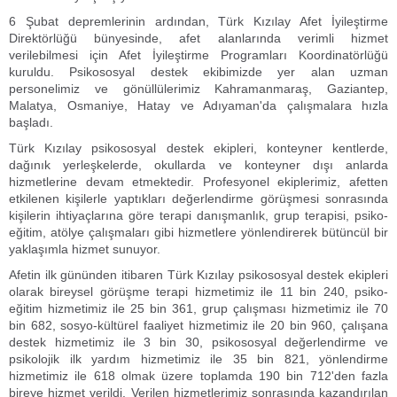
6 Şubat depremlerinin ardından, Türk Kızılay Afet İyileştirme
Direktörlüğü bünyesinde, afet alanlarında verimli hizmet
verilebilmesi için Afet İyileştirme Programları Koordinatörlüğü
kuruldu. Psikososyal destek ekibimizde yer alan uzman
personelimiz ve gönüllülerimiz Kahramanmaraş, Gaziantep,
Malatya, Osmaniye, Hatay ve Adıyaman'da çalışmalara hızla
başladı.
Türk Kızılay psikososyal destek ekipleri, konteyner kentlerde,
dağınık yerleşkelerde, okullarda ve konteyner dışı anlarda
hizmetlerine devam etmektedir. Profesyonel ekiplerimiz, afetten
etkilenen kişilerle yaptıkları değerlendirme görüşmesi sonrasında
kişilerin ihtiyaçlarına göre terapi danışmanlık, grup terapisi, psiko-
eğitim, atölye çalışmaları gibi hizmetlere yönlendirerek bütüncül bir
yaklaşımla hizmet sunuyor.
Afetin ilk gününden itibaren Türk Kızılay psikososyal destek ekipleri
olarak bireysel görüşme terapi hizmetimiz ile 11 bin 240, psiko-
eğitim hizmetimiz ile 25 bin 361, grup çalışması hizmetimiz ile 70
bin 682, sosyo-kültürel faaliyet hizmetimiz ile 20 bin 960, çalışana
destek hizmetimiz ile 3 bin 30, psikososyal değerlendirme ve
psikolojik ilk yardım hizmetimiz ile 35 bin 821, yönlendirme
hizmetimiz ile 618 olmak üzere toplamda 190 bin 712'den fazla
bireye hizmet verildi. Verilen hizmetlerimiz sonrasında kazandırılan