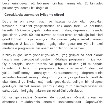
becerilerin devam ettirilebilmesi için hazırlanmış olan 23 bin adet
psikososyal destek kiti dağıtıldı.
- Çocuklarda travma ve iyileşme süreci
Depremin en savunmasızı ve hassas grubu olan çocuklar,
travmanın etkilerini yetişkinlerden çok daha farklı ve derinden
hissetti. Türkiye'de yapılan saha araştırmaları, deprem sonrasında
çocukların yüzde 60'ında travma sonrası stres bozukluğu belirtileri
görüldüğünü ortaya koyuyor. Bu durum yetişkinlerdeki oranın
neredeyse 2 katıdır. Yapılan çalışmalar, çocuklara yönelik özel
müdahale programlarının önemini gözler önüne seriyor.
Kızılay'ın çocuklara yönelik yaklaşımı, yaş gruplarına özel olarak
tasarlanmış psikososyal destek müdahale programlarını içeriyor.
Oyun terapisi, sanat terapisi ve grup etkinlikleri gibi müdahale
biçimlerini kullanan bu programlar, travmanın yarattığı duygusal
yükü hafifletmeyi amaçlıyor. Kahramanmaraş depremlerinin
ardından hizmet vermiş olduğumuz çocuk yaş grubunda, özellikle
okul öncesi ve ilkokul çağındaki çocuklarda belirgin bir iyileşme
görülüyor. Hizmet sonrası yapmış olduğumuz psikolojik testler ve
saha gözlemleri çalışmalarımızın etkinliğini doğruluyor.
Dünya genelindeki örnekler de çocuklara yönelik erken ve
sistematik müdahalenin önemini kanıtlamaktadır. Japonya'da