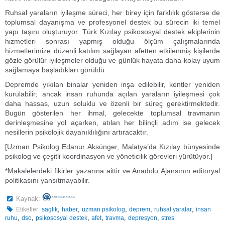
Ruhsal yaraların iyileşme süreci, her birey için farklılık gösterse de
toplumsal dayanışma ve profesyonel destek bu sürecin iki temel
yapı taşını oluşturuyor. Türk Kızılay psikososyal destek ekiplerinin
hizmetleri sonrası yapmış olduğu ölçüm çalışmalarında
hizmetlerimize düzenli katılım sağlayan afetten etkilenmiş kişilerde
gözle görülür iyileşmeler olduğu ve günlük hayata daha kolay uyum
sağlamaya başladıkları görüldü.
Depremde yıkılan binalar yeniden inşa edilebilir, kentler yeniden
kurulabilir; ancak insan ruhunda açılan yaraların iyileşmesi çok
daha hassas, uzun soluklu ve özenli bir süreç gerektirmektedir.
Bugün gösterilen her ihmal, gelecekte toplumsal travmanın
derinleşmesine yol açarken, atılan her bilinçli adım ise gelecek
nesillerin psikolojik dayanıklılığını artıracaktır.
[Uzman Psikolog Edanur Aksünger, Malatya’da Kızılay bünyesinde
psikolog ve çeşitli koordinasyon ve yöneticilik görevleri yürütüyor.]
*Makalelerdeki fikirler yazarına aittir ve Anadolu Ajansının editoryal
politikasını yansıtmayabilir.
Kaynak:
,
,
,
,
,
Etiketler:
saglik
haber
uzman psikolog
deprem
ruhsal yaralar
insan
,
,
,
,
,
,
ruhu
dso
psikososyal destek
afet
travma
depresyon
stres