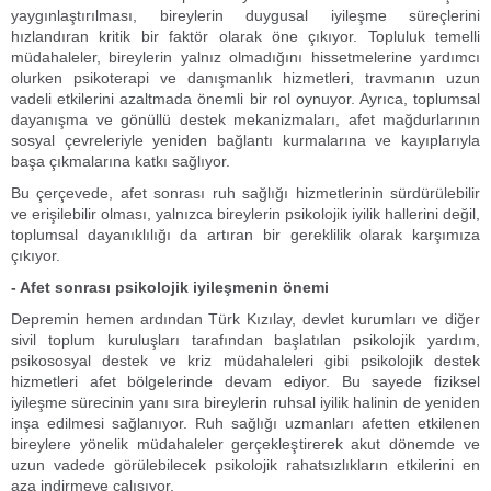
yaygınlaştırılması, bireylerin duygusal iyileşme süreçlerini
hızlandıran kritik bir faktör olarak öne çıkıyor. Topluluk temelli
müdahaleler, bireylerin yalnız olmadığını hissetmelerine yardımcı
olurken psikoterapi ve danışmanlık hizmetleri, travmanın uzun
vadeli etkilerini azaltmada önemli bir rol oynuyor. Ayrıca, toplumsal
dayanışma ve gönüllü destek mekanizmaları, afet mağdurlarının
sosyal çevreleriyle yeniden bağlantı kurmalarına ve kayıplarıyla
başa çıkmalarına katkı sağlıyor.
Bu çerçevede, afet sonrası ruh sağlığı hizmetlerinin sürdürülebilir
ve erişilebilir olması, yalnızca bireylerin psikolojik iyilik hallerini değil,
toplumsal dayanıklılığı da artıran bir gereklilik olarak karşımıza
çıkıyor.
- Afet sonrası psikolojik iyileşmenin önemi
Depremin hemen ardından Türk Kızılay, devlet kurumları ve diğer
sivil toplum kuruluşları tarafından başlatılan psikolojik yardım,
psikososyal destek ve kriz müdahaleleri gibi psikolojik destek
hizmetleri afet bölgelerinde devam ediyor. Bu sayede fiziksel
iyileşme sürecinin yanı sıra bireylerin ruhsal iyilik halinin de yeniden
inşa edilmesi sağlanıyor. Ruh sağlığı uzmanları afetten etkilenen
bireylere yönelik müdahaleler gerçekleştirerek akut dönemde ve
uzun vadede görülebilecek psikolojik rahatsızlıkların etkilerini en
aza indirmeye çalışıyor.