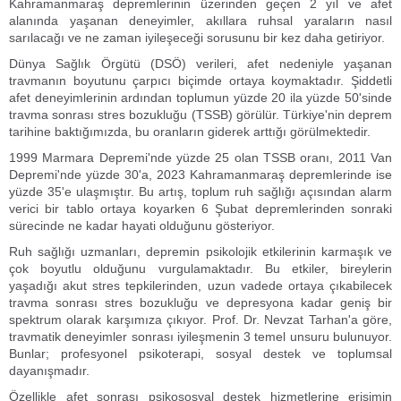
Kahramanmaraş depremlerinin üzerinden geçen 2 yıl ve afet
alanında yaşanan deneyimler, akıllara ruhsal yaraların nasıl
sarılacağı ve ne zaman iyileşeceği sorusunu bir kez daha getiriyor.
Dünya Sağlık Örgütü (DSÖ) verileri, afet nedeniyle yaşanan
travmanın boyutunu çarpıcı biçimde ortaya koymaktadır. Şiddetli
afet deneyimlerinin ardından toplumun yüzde 20 ila yüzde 50'sinde
travma sonrası stres bozukluğu (TSSB) görülür. Türkiye'nin deprem
tarihine baktığımızda, bu oranların giderek arttığı görülmektedir.
1999 Marmara Depremi'nde yüzde 25 olan TSSB oranı, 2011 Van
Depremi'nde yüzde 30'a, 2023 Kahramanmaraş depremlerinde ise
yüzde 35'e ulaşmıştır. Bu artış, toplum ruh sağlığı açısından alarm
verici bir tablo ortaya koyarken 6 Şubat depremlerinden sonraki
sürecinde ne kadar hayati olduğunu gösteriyor.
Ruh sağlığı uzmanları, depremin psikolojik etkilerinin karmaşık ve
çok boyutlu olduğunu vurgulamaktadır. Bu etkiler, bireylerin
yaşadığı akut stres tepkilerinden, uzun vadede ortaya çıkabilecek
travma sonrası stres bozukluğu ve depresyona kadar geniş bir
spektrum olarak karşımıza çıkıyor. Prof. Dr. Nevzat Tarhan'a göre,
travmatik deneyimler sonrası iyileşmenin 3 temel unsuru bulunuyor.
Bunlar; profesyonel psikoterapi, sosyal destek ve toplumsal
dayanışmadır.
Özellikle afet sonrası psikososyal destek hizmetlerine erişimin