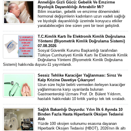
Anneliğin Gizli Gücü: Gebelik Ve Emzirme
Biyolojik Dayanıklılığı Artırabilir Mi?
Bilim insanları, gebelik ve emzirme dönemindeki
hormonal değişimlerin kadınların uzun vadeli sağlığı
ve biyolojik dayanıklılığı üzerinde koruyucu etkiler
yaratabileceğini öne süren yeni bir teori geliştirdi.
T.C.Kimlik Kartı İle Elektronik Kimlik Doğrulama
Yöntemi (Biyometrik Kimlik Doğrulama Sistemi)
07.08.2026
Sosyal Güvenlik Kurumu Başkanlığı tarafından
Türkiye Cumhuriyeti Kimlik Kartı İle Elektronik Kimlik
Doğrulama Yöntemi (Biyometrik Kimlik Doğrulama
Sistemi) hakkında duyuru-11 yayımlandı.
Sessiz Tehlike Karaciğer Yağlanması: Siroz Ve
Kalp Krizine Davetiye Çıkarıyor!
Uzun süre hiçbir belirti vermeden ilerleyen karaciğer
yağlanmasına karşı uyarılarda bulunan
Gastroenteroloji Uzmanı Prof. Dr. Bülent Yıldırım,
hastalık hakkındaki 10 kritik yanlışı tek tek sıraladı.
Sağlık Bakanlığı Duyurdu: Yılın İlk 6 Ayında 10
Binden Fazla Hasta Hiperbarik Oksijen Tedavisi
Aldı
Yüzde 100 oksijen solunumu esasına dayanan
Hiperbarik Oksijen Tedavisi (HBOT), 2026'nın ilk altı