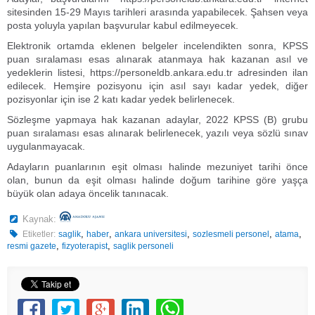
sitesinden 15-29 Mayıs tarihleri arasında yapabilecek. Şahsen veya
posta yoluyla yapılan başvurular kabul edilmeyecek.
Elektronik ortamda eklenen belgeler incelendikten sonra, KPSS
puan sıralaması esas alınarak atanmaya hak kazanan asıl ve
yedeklerin listesi, https://personeldb.ankara.edu.tr adresinden ilan
edilecek. Hemşire pozisyonu için asıl sayı kadar yedek, diğer
pozisyonlar için ise 2 katı kadar yedek belirlenecek.
Sözleşme yapmaya hak kazanan adaylar, 2022 KPSS (B) grubu
puan sıralaması esas alınarak belirlenecek, yazılı veya sözlü sınav
uygulanmayacak.
Adayların puanlarının eşit olması halinde mezuniyet tarihi önce
olan, bunun da eşit olması halinde doğum tarihine göre yaşça
büyük olan adaya öncelik tanınacak.
Kaynak:
,
,
,
,
,
Etiketler:
saglik
haber
ankara universitesi
sozlesmeli personel
atama
,
,
resmi gazete
fizyoterapist
saglik personeli