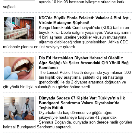
ayında 10 bin 93 hastanın iyileşme sürecine katkı
sağladı.
KDC'de Büyük Ebola Felaketi: Vakalar 4 Bini Aştı,
Virüste Mutasyon Şüphesi!
Kongo Demokratik Cumhuriyeti'nde (KDC) tarihin en
büyük ikinci Ebola salgını yaşanıyor. Vaka sayısının
4 bini aşması üzerine yetkililer virüsün mutasyona
uğramış olabileceğinden şüphelenirken, Afrika CDC
müdahale planını en üst seviyeye çıkardı.
Diş Eti Hastalıkları Diyabet Habercisi Olabilir:
Ağız Sağlığı Ve Şeker Arasındaki Çift Yönlü Bağ
Kanıtlandı
The Lancet Public Health dergisinde yayımlanan 300
bin kişilik dev araştırma, şiddetli diş eti hastalığı
(periodontit) ile tip 2 diyabet arasında doğrudan ve
çift yönlü bir ilişki bulunduğunu gözler önüne serdi.
Dünyada Sadece 67 Kişide Var: Türkiye’nin İlk
Bundgaard Sendromu Vakası Diyarbakır’da
Teşhis Edildi
Diyarbakır’da baş dönmesi ve göğüs ağrısı
şikayetiyle hastaneye başvuran 41 yaşındaki
Şehmus Doğan’da, dünyada son derece nadir görülen
kalıtsal Bundgaard Sendromu saptandı.