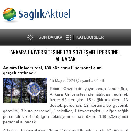
SON DAKİKA
KATEGORİLER
ANKARA ÜNİVERSİTESİNE 139 SÖZLEŞMELİ PERSONEL
ALINACAK
Ankara Üniversitesi, 139 sözleşmeli personel alımı
gerçekleştirecek.
15 Mayıs 2024 Çarşamba 04:48
Resmi Gazete'de yayımlanan ilana göre,
Ankara Üniversitesinde istihdam edilmek
üzere 92 hemşire, 15 sağlık teknikeri, 13
destek personeli, 12 koruma ve güvenlik
görevlisi, 3 büro personeli, 1 tekniker, 1 fizyoterapist, 1 diğer sağlık
personeli ve 1 röntgen teknisyeni olmak üzere 139 sözleşmeli
personel alınacak.
Adaylar, başvurularını "https://personeldb.ankara.edu.tr" internet