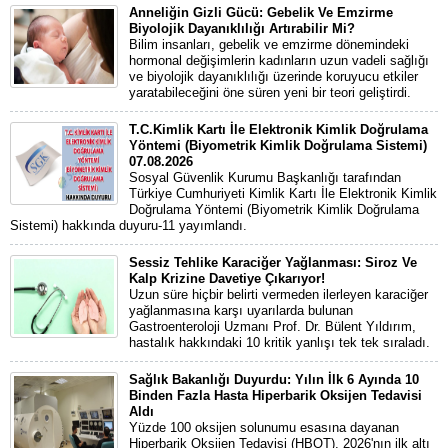
Anneliğin Gizli Gücü: Gebelik Ve Emzirme
Biyolojik Dayanıklılığı Artırabilir Mi?
Bilim insanları, gebelik ve emzirme dönemindeki
hormonal değişimlerin kadınların uzun vadeli sağlığı
ve biyolojik dayanıklılığı üzerinde koruyucu etkiler
yaratabileceğini öne süren yeni bir teori geliştirdi.
T.C.Kimlik Kartı İle Elektronik Kimlik Doğrulama
Yöntemi (Biyometrik Kimlik Doğrulama Sistemi)
07.08.2026
Sosyal Güvenlik Kurumu Başkanlığı tarafından
Türkiye Cumhuriyeti Kimlik Kartı İle Elektronik Kimlik
Doğrulama Yöntemi (Biyometrik Kimlik Doğrulama
Sistemi) hakkında duyuru-11 yayımlandı.
Sessiz Tehlike Karaciğer Yağlanması: Siroz Ve
Kalp Krizine Davetiye Çıkarıyor!
Uzun süre hiçbir belirti vermeden ilerleyen karaciğer
yağlanmasına karşı uyarılarda bulunan
Gastroenteroloji Uzmanı Prof. Dr. Bülent Yıldırım,
hastalık hakkındaki 10 kritik yanlışı tek tek sıraladı.
Sağlık Bakanlığı Duyurdu: Yılın İlk 6 Ayında 10
Binden Fazla Hasta Hiperbarik Oksijen Tedavisi
Aldı
Yüzde 100 oksijen solunumu esasına dayanan
Hiperbarik Oksijen Tedavisi (HBOT), 2026'nın ilk altı