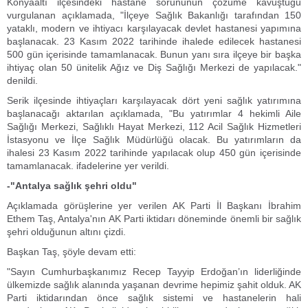
Konyaaltı ilçesindeki hastane sorununun çözüme kavuştuğu
vurgulanan açıklamada, "İlçeye Sağlık Bakanlığı tarafından 150
yataklı, modern ve ihtiyacı karşılayacak devlet hastanesi yapımına
başlanacak. 23 Kasım 2022 tarihinde ihalede edilecek hastanesi
500 gün içerisinde tamamlanacak. Bunun yanı sıra ilçeye bir başka
ihtiyaç olan 50 ünitelik Ağız ve Diş Sağlığı Merkezi de yapılacak."
denildi.
Serik ilçesinde ihtiyaçları karşılayacak dört yeni sağlık yatırımına
başlanacağı aktarılan açıklamada, "Bu yatırımlar 4 hekimli Aile
Sağlığı Merkezi, Sağlıklı Hayat Merkezi, 112 Acil Sağlık Hizmetleri
İstasyonu ve İlçe Sağlık Müdürlüğü olacak. Bu yatırımların da
ihalesi 23 Kasım 2022 tarihinde yapılacak olup 450 gün içerisinde
tamamlanacak. ifadelerine yer verildi.
-"Antalya sağlık şehri oldu"
Açıklamada görüşlerine yer verilen AK Parti İl Başkanı İbrahim
Ethem Taş, Antalya'nın AK Parti iktidarı döneminde önemli bir sağlık
şehri olduğunun altını çizdi.
Başkan Taş, şöyle devam etti:
"Sayın Cumhurbaşkanımız Recep Tayyip Erdoğan’ın liderliğinde
ülkemizde sağlık alanında yaşanan devrime hepimiz şahit olduk. AK
Parti iktidarından önce sağlık sistemi ve hastanelerin hali