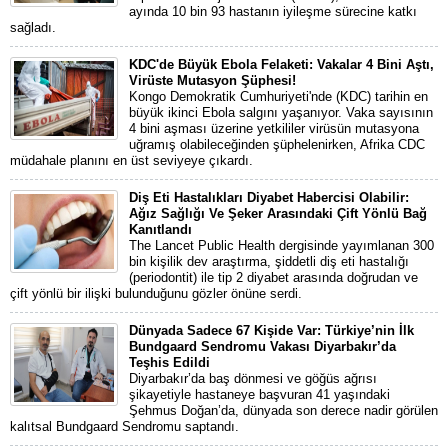
ayında 10 bin 93 hastanın iyileşme sürecine katkı
sağladı.
KDC'de Büyük Ebola Felaketi: Vakalar 4 Bini Aştı,
Virüste Mutasyon Şüphesi!
Kongo Demokratik Cumhuriyeti'nde (KDC) tarihin en
büyük ikinci Ebola salgını yaşanıyor. Vaka sayısının
4 bini aşması üzerine yetkililer virüsün mutasyona
uğramış olabileceğinden şüphelenirken, Afrika CDC
müdahale planını en üst seviyeye çıkardı.
Diş Eti Hastalıkları Diyabet Habercisi Olabilir:
Ağız Sağlığı Ve Şeker Arasındaki Çift Yönlü Bağ
Kanıtlandı
The Lancet Public Health dergisinde yayımlanan 300
bin kişilik dev araştırma, şiddetli diş eti hastalığı
(periodontit) ile tip 2 diyabet arasında doğrudan ve
çift yönlü bir ilişki bulunduğunu gözler önüne serdi.
Dünyada Sadece 67 Kişide Var: Türkiye’nin İlk
Bundgaard Sendromu Vakası Diyarbakır’da
Teşhis Edildi
Diyarbakır’da baş dönmesi ve göğüs ağrısı
şikayetiyle hastaneye başvuran 41 yaşındaki
Şehmus Doğan’da, dünyada son derece nadir görülen
kalıtsal Bundgaard Sendromu saptandı.