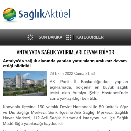
SON DAKİKA
KATEGORİLER
ANTALYA'DA SAĞLIK YATIRIMLARI DEVAM EDİYOR
Antalya'da sağlık alanında yapılan yatırımların aralıksız devam
ettiği bildirildi.
28 Ekim 2022 Cuma 21:53
AK Parti İl Başkanlığından yapılan
açıklamada, bölgenin en büyük sağlık
tesisi olan Antalya Şehir Hastanesi’nde
sona yaklaşıldığı belirtildi.
Konyaaltı ilçesine 150 yataklı Devlet Hastanesi ile 50 ünitelik Ağız
ve Diş Sağlığı Merkezi, Serik ilçesine Aile Sağlığı Merkezi, Sağlıklı
Hayat Merkezi, 112 Acil Sağlık Hizmetleri İstasyonu ve İlçe Sağlık
Müdürlüğü yapılacağı kaydedildi.