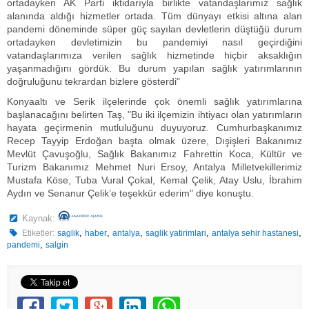
ortadayken AK Parti iktidarıyla birlikte vatandaşlarımız sağlık
alanında aldığı hizmetler ortada. Tüm dünyayı etkisi altına alan
pandemi döneminde süper güç sayılan devletlerin düştüğü durum
ortadayken devletimizin bu pandemiyi nasıl geçirdiğini
vatandaşlarımıza verilen sağlık hizmetinde hiçbir aksaklığın
yaşanmadığını gördük. Bu durum yapılan sağlık yatırımlarının
doğruluğunu tekrardan bizlere gösterdi"
Konyaaltı ve Serik ilçelerinde çok önemli sağlık yatırımlarına
başlanacağını belirten Taş, "Bu iki ilçemizin ihtiyacı olan yatırımların
hayata geçirmenin mutluluğunu duyuyoruz. Cumhurbaşkanımız
Recep Tayyip Erdoğan başta olmak üzere, Dışişleri Bakanımız
Mevlüt Çavuşoğlu, Sağlık Bakanımız Fahrettin Koca, Kültür ve
Turizm Bakanımız Mehmet Nuri Ersoy, Antalya Milletvekillerimiz
Mustafa Köse, Tuba Vural Çokal, Kemal Çelik, Atay Uslu, İbrahim
Aydın ve Senanur Çelik’e teşekkür ederim" diye konuştu.
Kaynak:
,
,
,
,
,
Etiketler:
saglik
haber
antalya
saglik yatirimlari
antalya sehir hastanesi
,
pandemi
salgin