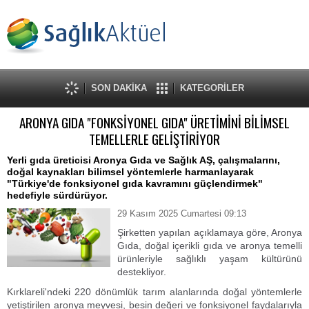
SON DAKİKA
KATEGORİLER
ARONYA GIDA "FONKSİYONEL GIDA" ÜRETİMİNİ BİLİMSEL
TEMELLERLE GELİŞTİRİYOR
Yerli gıda üreticisi Aronya Gıda ve Sağlık AŞ, çalışmalarını,
doğal kaynakları bilimsel yöntemlerle harmanlayarak
"Türkiye'de fonksiyonel gıda kavramını güçlendirmek"
hedefiyle sürdürüyor.
29 Kasım 2025 Cumartesi 09:13
Şirketten yapılan açıklamaya göre, Aronya
Gıda, doğal içerikli gıda ve aronya temelli
ürünleriyle sağlıklı yaşam kültürünü
destekliyor.
Kırklareli'ndeki 220 dönümlük tarım alanlarında doğal yöntemlerle
yetiştirilen aronya meyvesi, besin değeri ve fonksiyonel faydalarıyla