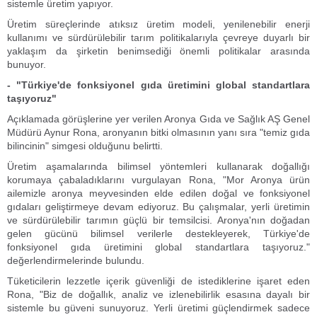
sistemle üretim yapıyor.
Üretim süreçlerinde atıksız üretim modeli, yenilenebilir enerji
kullanımı ve sürdürülebilir tarım politikalarıyla çevreye duyarlı bir
yaklaşım da şirketin benimsediği önemli politikalar arasında
bunuyor.
- "Türkiye'de fonksiyonel gıda üretimini global standartlara
taşıyoruz"
Açıklamada görüşlerine yer verilen Aronya Gıda ve Sağlık AŞ Genel
Müdürü Aynur Rona, aronyanın bitki olmasının yanı sıra "temiz gıda
bilincinin" simgesi olduğunu belirtti.
Üretim aşamalarında bilimsel yöntemleri kullanarak doğallığı
korumaya çabaladıklarını vurgulayan Rona, "Mor Aronya ürün
ailemizle aronya meyvesinden elde edilen doğal ve fonksiyonel
gıdaları geliştirmeye devam ediyoruz. Bu çalışmalar, yerli üretimin
ve sürdürülebilir tarımın güçlü bir temsilcisi. Aronya'nın doğadan
gelen gücünü bilimsel verilerle destekleyerek, Türkiye'de
fonksiyonel gıda üretimini global standartlara taşıyoruz."
değerlendirmelerinde bulundu.
Tüketicilerin lezzetle içerik güvenliği de istediklerine işaret eden
Rona, "Biz de doğallık, analiz ve izlenebilirlik esasına dayalı bir
sistemle bu güveni sunuyoruz. Yerli üretimi güçlendirmek sadece