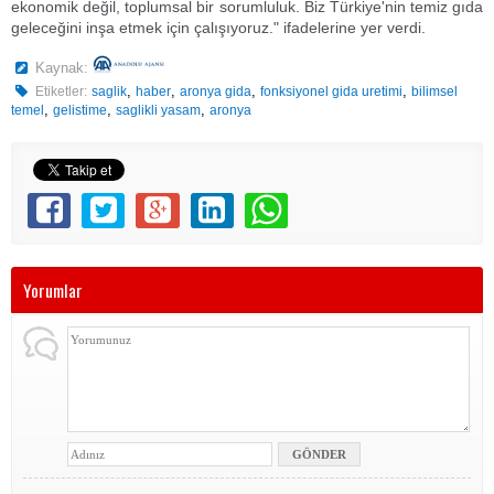
ekonomik değil, toplumsal bir sorumluluk. Biz Türkiye'nin temiz gıda
geleceğini inşa etmek için çalışıyoruz." ifadelerine yer verdi.
Kaynak:
,
,
,
,
Etiketler:
saglik
haber
aronya gida
fonksiyonel gida uretimi
bilimsel
,
,
,
temel
gelistime
saglikli yasam
aronya
Yorumlar