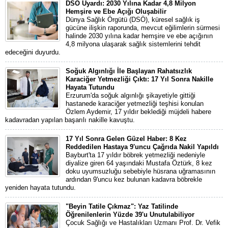
DSÖ Uyardı: 2030 Yılına Kadar 4,8 Milyon
Hemşire ve Ebe Açığı Oluşabilir
Dünya Sağlık Örgütü (DSÖ), küresel sağlık iş
gücüne ilişkin raporunda, mevcut eğilimlerin sürmesi
halinde 2030 yılına kadar hemşire ve ebe açığının
4,8 milyona ulaşarak sağlık sistemlerini tehdit
edeceğini duyurdu.
Soğuk Algınlığı İle Başlayan Rahatsızlık
Karaciğer Yetmezliği Çıktı: 17 Yıl Sonra Nakille
Hayata Tutundu
Erzurum'da soğuk algınlığı şikayetiyle gittiği
hastanede karaciğer yetmezliği teşhisi konulan
Özlem Aydemir, 17 yıldır beklediği müjdeli habere
kadavradan yapılan başarılı nakille kavuştu.
17 Yıl Sonra Gelen Güzel Haber: 8 Kez
Reddedilen Hastaya 9'uncu Çağrıda Nakil Yapıldı
Bayburt'ta 17 yıldır böbrek yetmezliği nedeniyle
diyalize giren 64 yaşındaki Mustafa Öztürk, 8 kez
doku uyumsuzluğu sebebiyle hüsrana uğramasının
ardından 9'uncu kez bulunan kadavra böbrekle
yeniden hayata tutundu.
"Beyin Tatile Çıkmaz": Yaz Tatilinde
Öğrenilenlerin Yüzde 39'u Unutulabiliyor
Çocuk Sağlığı ve Hastalıkları Uzmanı Prof. Dr. Vefik