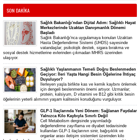
SON DAKİKA
Sağlık Bakanlığı'ndan Dijital Adım: Sağlıklı Hayat
Merkezlerinde Uzaktan Danışmanlık Dönemi
Başladı
Sağlık Bakanlığı'nca uygulamaya konulan Uzaktan
Hasta Değerlendirme Sistemi (UHDS) sayesinde
vatandaşlar; psikolojik destek, sigara bırakma ve
sosyal destek hizmetlerine evlerinden çıkmadan MHRS üzerinden
ulaşıyor.
Sağlıklı Yaşlanmanın Temeli Doğru Beslenmeden
Geçiyor: İleri Yaşta Hangi Besin Öğelerine İhtiyaç
Duyuluyor?
İlerleyen yaşla birlikte kas ve kemik kaybını önlemek
için dengeli beslenmenin önemi artıyor. Uzmanlar;
protein, kalsiyum, D vitamini ve B12 gibi kritik besin
öğelerinin yeterli alımının yaşam kalitesini koruduğunu vurguluyor.
GLP-1 İlaçlarında Yeni Dönem: Sağlanan Faydalar
Yalnızca Kilo Kaybıyla Sınırlı Değil
Cell Metabolism dergisinde yayımladığı
değerlendirme zayıflama ve diyabet tedavisinde
kullanılan GLP-1 ilaçlarının sinir, bağışıklık ve
organlar arası iletişim sistemleri üzerinden kilo