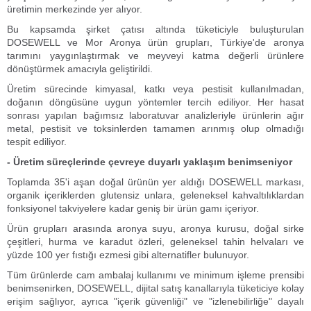
üretimin merkezinde yer alıyor.
Bu kapsamda şirket çatısı altında tüketiciyle buluşturulan
DOSEWELL ve Mor Aronya ürün grupları, Türkiye'de aronya
tarımını yaygınlaştırmak ve meyveyi katma değerli ürünlere
dönüştürmek amacıyla geliştirildi.
Üretim sürecinde kimyasal, katkı veya pestisit kullanılmadan,
doğanın döngüsüne uygun yöntemler tercih ediliyor. Her hasat
sonrası yapılan bağımsız laboratuvar analizleriyle ürünlerin ağır
metal, pestisit ve toksinlerden tamamen arınmış olup olmadığı
tespit ediliyor.
- Üretim süreçlerinde çevreye duyarlı yaklaşım benimseniyor
Toplamda 35'i aşan doğal ürünün yer aldığı DOSEWELL markası,
organik içeriklerden glutensiz unlara, geleneksel kahvaltılıklardan
fonksiyonel takviyelere kadar geniş bir ürün gamı içeriyor.
Ürün grupları arasında aronya suyu, aronya kurusu, doğal sirke
çeşitleri, hurma ve karadut özleri, geleneksel tahin helvaları ve
yüzde 100 yer fıstığı ezmesi gibi alternatifler bulunuyor.
Tüm ürünlerde cam ambalaj kullanımı ve minimum işleme prensibi
benimsenirken, DOSEWELL, dijital satış kanallarıyla tüketiciye kolay
erişim sağlıyor, ayrıca "içerik güvenliği" ve "izlenebilirliğe" dayalı