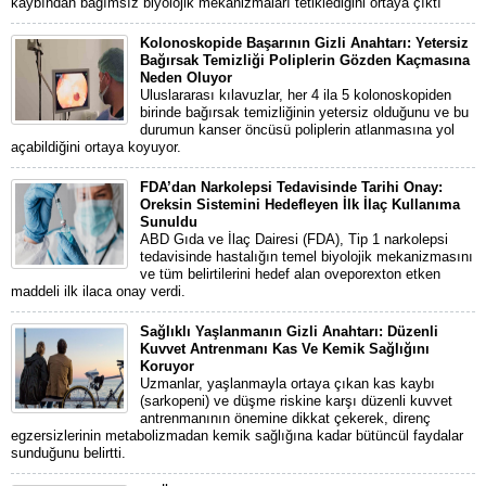
kaybından bağımsız biyolojik mekanizmaları tetiklediğini ortaya çıktı
Kolonoskopide Başarının Gizli Anahtarı: Yetersiz
Bağırsak Temizliği Poliplerin Gözden Kaçmasına
Neden Oluyor
Uluslararası kılavuzlar, her 4 ila 5 kolonoskopiden
birinde bağırsak temizliğinin yetersiz olduğunu ve bu
durumun kanser öncüsü poliplerin atlanmasına yol
açabildiğini ortaya koyuyor.
FDA’dan Narkolepsi Tedavisinde Tarihi Onay:
Oreksin Sistemini Hedefleyen İlk İlaç Kullanıma
Sunuldu
ABD Gıda ve İlaç Dairesi (FDA), Tip 1 narkolepsi
tedavisinde hastalığın temel biyolojik mekanizmasını
ve tüm belirtilerini hedef alan oveporexton etken
maddeli ilk ilaca onay verdi.
Sağlıklı Yaşlanmanın Gizli Anahtarı: Düzenli
Kuvvet Antrenmanı Kas Ve Kemik Sağlığını
Koruyor
Uzmanlar, yaşlanmayla ortaya çıkan kas kaybı
(sarkopeni) ve düşme riskine karşı düzenli kuvvet
antrenmanının önemine dikkat çekerek, direnç
egzersizlerinin metabolizmadan kemik sağlığına kadar bütüncül faydalar
sunduğunu belirtti.