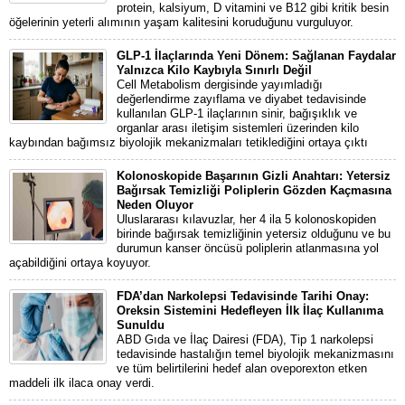
protein, kalsiyum, D vitamini ve B12 gibi kritik besin
öğelerinin yeterli alımının yaşam kalitesini koruduğunu vurguluyor.
GLP-1 İlaçlarında Yeni Dönem: Sağlanan Faydalar
Yalnızca Kilo Kaybıyla Sınırlı Değil
Cell Metabolism dergisinde yayımladığı
değerlendirme zayıflama ve diyabet tedavisinde
kullanılan GLP-1 ilaçlarının sinir, bağışıklık ve
organlar arası iletişim sistemleri üzerinden kilo
kaybından bağımsız biyolojik mekanizmaları tetiklediğini ortaya çıktı
Kolonoskopide Başarının Gizli Anahtarı: Yetersiz
Bağırsak Temizliği Poliplerin Gözden Kaçmasına
Neden Oluyor
Uluslararası kılavuzlar, her 4 ila 5 kolonoskopiden
birinde bağırsak temizliğinin yetersiz olduğunu ve bu
durumun kanser öncüsü poliplerin atlanmasına yol
açabildiğini ortaya koyuyor.
FDA’dan Narkolepsi Tedavisinde Tarihi Onay:
Oreksin Sistemini Hedefleyen İlk İlaç Kullanıma
Sunuldu
ABD Gıda ve İlaç Dairesi (FDA), Tip 1 narkolepsi
tedavisinde hastalığın temel biyolojik mekanizmasını
ve tüm belirtilerini hedef alan oveporexton etken
maddeli ilk ilaca onay verdi.