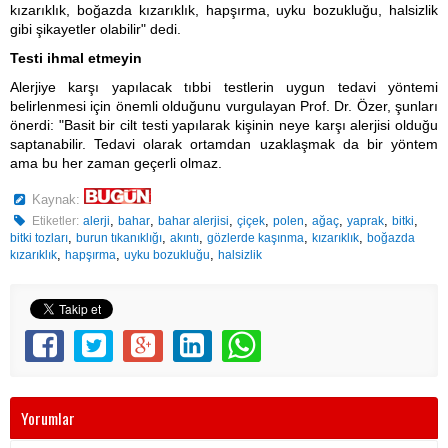
kızarıklık, boğazda kızarıklık, hapşırma, uyku bozukluğu, halsizlik
gibi şikayetler olabilir" dedi.
Testi ihmal etmeyin
Alerjiye karşı yapılacak tıbbi testlerin uygun tedavi yöntemi
belirlenmesi için önemli olduğunu vurgulayan Prof. Dr. Özer, şunları
önerdi: "Basit bir cilt testi yapılarak kişinin neye karşı alerjisi olduğu
saptanabilir. Tedavi olarak ortamdan uzaklaşmak da bir yöntem
ama bu her zaman geçerli olmaz.
Kaynak:
,
,
,
,
,
,
,
,
Etiketler:
alerji
bahar
bahar alerjisi
çiçek
polen
ağaç
yaprak
bitki
,
,
,
,
,
bitki tozları
burun tıkanıklığı
akıntı
gözlerde kaşınma
kızarıklık
boğazda
,
,
,
kızarıklık
hapşırma
uyku bozukluğu
halsizlik
Yorumlar