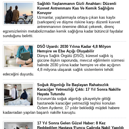
Sağlıklı Yaşlanmanın Gizli Anahtarı: Düzenli
Kuvvet Antrenmanı Kas Ve Kemik Sağlığını
Koruyor
Uzmanlar, yaşlanmayla ortaya çıkan kas kaybı
(sarkopeni) ve düşme riskine karşı düzenli kuvvet
antrenmanının önemine dikkat çekerek, direnç
egzersizlerinin metabolizmadan kemik sağlığına kadar bütüncül faydalar
sunduğunu belirtti.
DSÖ Uyardı: 2030 Yılına Kadar 4,8 Milyon
Hemşire ve Ebe Açığı Oluşabilir
Dünya Sağlık Örgütü (DSÖ), küresel sağlık iş
gücüne ilişkin raporunda, mevcut eğilimlerin sürmesi
halinde 2030 yılına kadar hemşire ve ebe açığının
4,8 milyona ulaşarak sağlık sistemlerini tehdit
edeceğini duyurdu.
Soğuk Algınlığı İle Başlayan Rahatsızlık
Karaciğer Yetmezliği Çıktı: 17 Yıl Sonra Nakille
Hayata Tutundu
Erzurum'da soğuk algınlığı şikayetiyle gittiği
hastanede karaciğer yetmezliği teşhisi konulan
Özlem Aydemir, 17 yıldır beklediği müjdeli habere
kadavradan yapılan başarılı nakille kavuştu.
17 Yıl Sonra Gelen Güzel Haber: 8 Kez
Reddedilen Hastaya 9'uncu Çağrıda Nakil Yapıldı