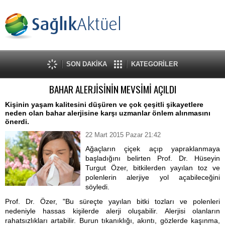
SON DAKİKA
KATEGORİLER
BAHAR ALERJİSİNİN MEVSİMİ AÇILDI
Kişinin yaşam kalitesini düşüren ve çok çeşitli şikayetlere
neden olan bahar alerjisine karşı uzmanlar önlem alınmasını
önerdi.
22 Mart 2015 Pazar 21:42
Ağaçların çiçek açıp yapraklanmaya
başladığını belirten Prof. Dr. Hüseyin
Turgut Özer, bitkilerden yayılan toz ve
polenlerin alerjiye yol açabileceğini
söyledi.
Prof. Dr. Özer, "Bu süreçte yayılan bitki tozları ve polenleri
nedeniyle hassas kişilerde alerji oluşabilir. Alerjisi olanların
rahatsızlıkları artabilir. Burun tıkanıklığı, akıntı, gözlerde kaşınma,