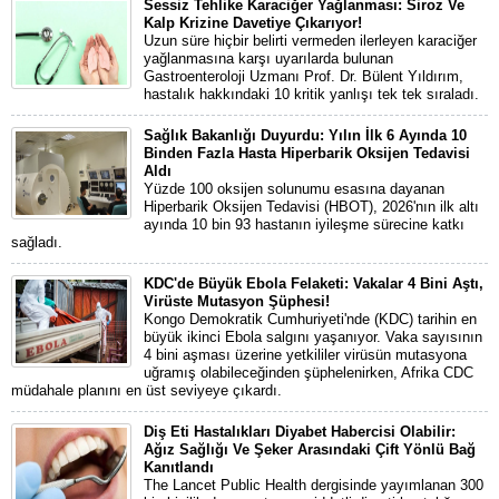
Sessiz Tehlike Karaciğer Yağlanması: Siroz Ve
Kalp Krizine Davetiye Çıkarıyor!
Uzun süre hiçbir belirti vermeden ilerleyen karaciğer
yağlanmasına karşı uyarılarda bulunan
Gastroenteroloji Uzmanı Prof. Dr. Bülent Yıldırım,
hastalık hakkındaki 10 kritik yanlışı tek tek sıraladı.
Sağlık Bakanlığı Duyurdu: Yılın İlk 6 Ayında 10
Binden Fazla Hasta Hiperbarik Oksijen Tedavisi
Aldı
Yüzde 100 oksijen solunumu esasına dayanan
Hiperbarik Oksijen Tedavisi (HBOT), 2026'nın ilk altı
ayında 10 bin 93 hastanın iyileşme sürecine katkı
sağladı.
KDC'de Büyük Ebola Felaketi: Vakalar 4 Bini Aştı,
Virüste Mutasyon Şüphesi!
Kongo Demokratik Cumhuriyeti'nde (KDC) tarihin en
büyük ikinci Ebola salgını yaşanıyor. Vaka sayısının
4 bini aşması üzerine yetkililer virüsün mutasyona
uğramış olabileceğinden şüphelenirken, Afrika CDC
müdahale planını en üst seviyeye çıkardı.
Diş Eti Hastalıkları Diyabet Habercisi Olabilir:
Ağız Sağlığı Ve Şeker Arasındaki Çift Yönlü Bağ
Kanıtlandı
The Lancet Public Health dergisinde yayımlanan 300