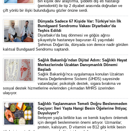
bin kişilik dev araştırma, şiddetli diş eti hastalığı
(periodontit) ile tip 2 diyabet arasında doğrudan ve
çift yönlü bir ilişki bulunduğunu gözler önüne serdi.
Dünyada Sadece 67 Kişide Var: Türkiye’nin İlk
Bundgaard Sendromu Vakası Diyarbakır’da
Teşhis Edildi
Diyarbakır’da baş dönmesi ve göğüs ağrısı
şikayetiyle hastaneye başvuran 41 yaşındaki
Şehmus Doğan’da, dünyada son derece nadir görülen
kalıtsal Bundgaard Sendromu saptandı.
Sağlık Bakanlığı'ndan Dijital Adım: Sağlıklı Hayat
Merkezlerinde Uzaktan Danışmanlık Dönemi
Başladı
Sağlık Bakanlığı'nca uygulamaya konulan Uzaktan
Hasta Değerlendirme Sistemi (UHDS) sayesinde
vatandaşlar; psikolojik destek, sigara bırakma ve
sosyal destek hizmetlerine evlerinden çıkmadan MHRS üzerinden
ulaşıyor.
Sağlıklı Yaşlanmanın Temeli Doğru Beslenmeden
Geçiyor: İleri Yaşta Hangi Besin Öğelerine İhtiyaç
Duyuluyor?
İlerleyen yaşla birlikte kas ve kemik kaybını önlemek
için dengeli beslenmenin önemi artıyor. Uzmanlar;
protein, kalsiyum, D vitamini ve B12 gibi kritik besin