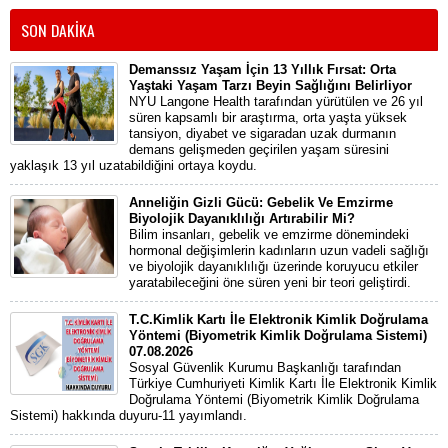
SON DAKİKA
Demanssız Yaşam İçin 13 Yıllık Fırsat: Orta
Yaştaki Yaşam Tarzı Beyin Sağlığını Belirliyor
NYU Langone Health tarafından yürütülen ve 26 yıl
süren kapsamlı bir araştırma, orta yaşta yüksek
tansiyon, diyabet ve sigaradan uzak durmanın
demans gelişmeden geçirilen yaşam süresini
yaklaşık 13 yıl uzatabildiğini ortaya koydu.
Anneliğin Gizli Gücü: Gebelik Ve Emzirme
Biyolojik Dayanıklılığı Artırabilir Mi?
Bilim insanları, gebelik ve emzirme dönemindeki
hormonal değişimlerin kadınların uzun vadeli sağlığı
ve biyolojik dayanıklılığı üzerinde koruyucu etkiler
yaratabileceğini öne süren yeni bir teori geliştirdi.
T.C.Kimlik Kartı İle Elektronik Kimlik Doğrulama
Yöntemi (Biyometrik Kimlik Doğrulama Sistemi)
07.08.2026
Sosyal Güvenlik Kurumu Başkanlığı tarafından
Türkiye Cumhuriyeti Kimlik Kartı İle Elektronik Kimlik
Doğrulama Yöntemi (Biyometrik Kimlik Doğrulama
Sistemi) hakkında duyuru-11 yayımlandı.