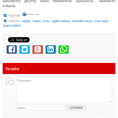
sakinlerine geçmiş olsun dileklerimizi sunuyoruz." ifadelerini
kullandı.
Kaynak:
,
,
,
,
,
,
Etiketler:
saglik
haber
bolu
saglik bakani
fahrettin koca
icme suyu
yogun bakim
Yorumlar