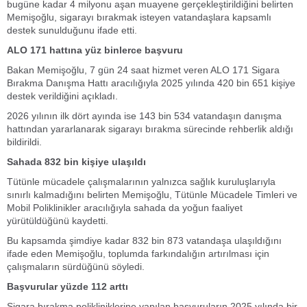
bugüne kadar 4 milyonu aşan muayene gerçekleştirildiğini belirten
Memişoğlu, sigarayı bırakmak isteyen vatandaşlara kapsamlı
destek sunulduğunu ifade etti.
ALO 171 hattına yüz binlerce başvuru
Bakan Memişoğlu, 7 gün 24 saat hizmet veren ALO 171 Sigara
Bırakma Danışma Hattı aracılığıyla 2025 yılında 420 bin 651 kişiye
destek verildiğini açıkladı.
2026 yılının ilk dört ayında ise 143 bin 534 vatandaşın danışma
hattından yararlanarak sigarayı bırakma sürecinde rehberlik aldığı
bildirildi.
Sahada 832 bin kişiye ulaşıldı
Tütünle mücadele çalışmalarının yalnızca sağlık kuruluşlarıyla
sınırlı kalmadığını belirten Memişoğlu, Tütünle Mücadele Timleri ve
Mobil Poliklinikler aracılığıyla sahada da yoğun faaliyet
yürütüldüğünü kaydetti.
Bu kapsamda şimdiye kadar 832 bin 873 vatandaşa ulaşıldığını
ifade eden Memişoğlu, toplumda farkındalığın artırılması için
çalışmaların sürdüğünü söyledi.
Başvurular yüzde 112 arttı
Sigara bırakma polikliniklerine yapılan başvuruların 2025 yılında bir