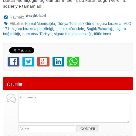
Bakan Memişoğlu, açıklamasını "Gelin, bu kararı bugün verelim."
sözleriyle tamamladı.
Kaynak:
,
,
,
Etiketler:
Kemal Memişoğlu
Dünya Tütünsüz Günü
sigara bırakma
ALO
,
,
,
,
171
sigara bırakma polikliniği
tütünle mücadele
Sağlık Bakanlığı
sigara
,
,
,
bağımlılığı
dumansız Türkiye
sigara bırakma desteği
tütün kontr
Yorumlar