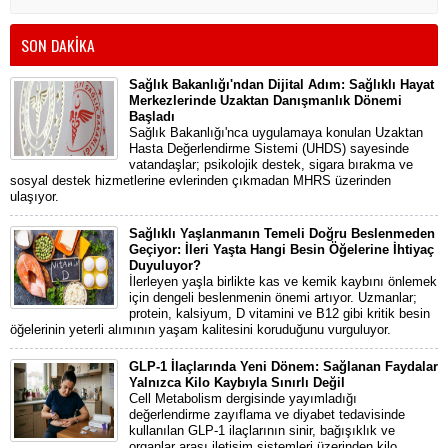
SON DAKİKA
Sağlık Bakanlığı'ndan Dijital Adım: Sağlıklı Hayat
Merkezlerinde Uzaktan Danışmanlık Dönemi
Başladı
Sağlık Bakanlığı'nca uygulamaya konulan Uzaktan
Hasta Değerlendirme Sistemi (UHDS) sayesinde
vatandaşlar; psikolojik destek, sigara bırakma ve
sosyal destek hizmetlerine evlerinden çıkmadan MHRS üzerinden
ulaşıyor.
Sağlıklı Yaşlanmanın Temeli Doğru Beslenmeden
Geçiyor: İleri Yaşta Hangi Besin Öğelerine İhtiyaç
Duyuluyor?
İlerleyen yaşla birlikte kas ve kemik kaybını önlemek
için dengeli beslenmenin önemi artıyor. Uzmanlar;
protein, kalsiyum, D vitamini ve B12 gibi kritik besin
öğelerinin yeterli alımının yaşam kalitesini koruduğunu vurguluyor.
GLP-1 İlaçlarında Yeni Dönem: Sağlanan Faydalar
Yalnızca Kilo Kaybıyla Sınırlı Değil
Cell Metabolism dergisinde yayımladığı
değerlendirme zayıflama ve diyabet tedavisinde
kullanılan GLP-1 ilaçlarının sinir, bağışıklık ve
organlar arası iletişim sistemleri üzerinden kilo