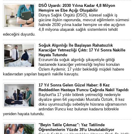
DSÖ Uyardı: 2030 Yılına Kadar 4,8 Milyon
Hemşire ve Ebe Açığı Oluşabilir
Dünya Sağlık Örgütü (DSÖ), küresel sağlık iş
gücüne ilişkin raporunda, mevcut eğilimlerin sürmesi
halinde 2030 yılına kadar hemşire ve ebe açığının
4,8 milyona ulaşarak sağlık sistemlerini tehdit
edeceğini duyurdu.
Soğuk Algınlığı İle Başlayan Rahatsızlık
Karaciğer Yetmezliği Çıktı: 17 Yıl Sonra Nakille
Hayata Tutundu
Erzurum'da soğuk algınlığı şikayetiyle gittiği
hastanede karaciğer yetmezliği teşhisi konulan
Özlem Aydemir, 17 yıldır beklediği müjdeli habere
kadavradan yapılan başarılı nakille kavuştu.
17 Yıl Sonra Gelen Güzel Haber: 8 Kez
Reddedilen Hastaya 9'uncu Çağrıda Nakil Yapıldı
Bayburt'ta 17 yıldır böbrek yetmezliği nedeniyle
diyalize giren 64 yaşındaki Mustafa Öztürk, 8 kez
doku uyumsuzluğu sebebiyle hüsrana uğramasının
ardından 9'uncu kez bulunan kadavra böbrekle
yeniden hayata tutundu.
"Beyin Tatile Çıkmaz": Yaz Tatilinde
Öğrenilenlerin Yüzde 39'u Unutulabiliyor