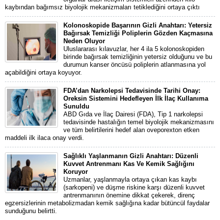
kaybından bağımsız biyolojik mekanizmaları tetiklediğini ortaya çıktı
Kolonoskopide Başarının Gizli Anahtarı: Yetersiz
Bağırsak Temizliği Poliplerin Gözden Kaçmasına
Neden Oluyor
Uluslararası kılavuzlar, her 4 ila 5 kolonoskopiden
birinde bağırsak temizliğinin yetersiz olduğunu ve bu
durumun kanser öncüsü poliplerin atlanmasına yol
açabildiğini ortaya koyuyor.
FDA’dan Narkolepsi Tedavisinde Tarihi Onay:
Oreksin Sistemini Hedefleyen İlk İlaç Kullanıma
Sunuldu
ABD Gıda ve İlaç Dairesi (FDA), Tip 1 narkolepsi
tedavisinde hastalığın temel biyolojik mekanizmasını
ve tüm belirtilerini hedef alan oveporexton etken
maddeli ilk ilaca onay verdi.
Sağlıklı Yaşlanmanın Gizli Anahtarı: Düzenli
Kuvvet Antrenmanı Kas Ve Kemik Sağlığını
Koruyor
Uzmanlar, yaşlanmayla ortaya çıkan kas kaybı
(sarkopeni) ve düşme riskine karşı düzenli kuvvet
antrenmanının önemine dikkat çekerek, direnç
egzersizlerinin metabolizmadan kemik sağlığına kadar bütüncül faydalar
sunduğunu belirtti.