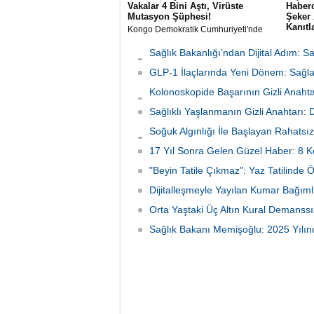
Vakalar 4 Bini Aştı, Virüste
Haberc
Mutasyon Şüphesi!
Şeker 
Kanıtl
Kongo Demokratik Cumhuriyeti'nde
(KDC) tarihin en büyük ikinci Ebola
The Lan
salgını yaşanıyor. Vaka sayısının 4 bini
yayımla
Sağlık Bakanlığı'ndan Dijital Adım: 
aşması üzerine yetkililer virüsün
araştırm
Başladı
mutasyona uğramış olabileceğinden
GLP-1 İlaçlarında Yeni Dönem: Sağlan
(period
şüphelenirken, Afrika CDC müdahale
doğrudan
Kolonoskopide Başarının Gizli Anahta
planını en üst seviyeye çıkardı.
bulund
Neden Oluyor
Sağlıklı Yaşlanmanın Gizli Anahtarı:
Soğuk Algınlığı İle Başlayan Rahatsız
Tutundu
17 Yıl Sonra Gelen Güzel Haber: 8 K
"Beyin Tatile Çıkmaz": Yaz Tatilinde 
Dijitalleşmeyle Yayılan Kumar Bağımlı
Orta Yaştaki Üç Altın Kural Demanssı
Sağlık Bakanı Memişoğlu: 2025 Yılınd