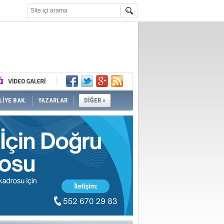
İYE BAK.
YAZARLAR
DİĞER »