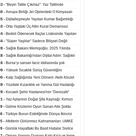
ata Tutundu
edilen Hastaya 9'uncu Çağrıda Nakil Yapıldı
53 -
"Beyin Tatile Çıkmaz": Yaz Tatilinde
nilenlerin Yüzde 39'u Unutulabiliyor
50 -
Avrupa Birliği Jel Ojelerdeki O Kimyasalı
kladı: Kısırlık ve Alerji Riski Uyarısı
45 -
Dijitalleşmeyle Yayılan Kumar Bağımlılığı
i ve Aileyi Yıkıma Uğratıyor
10 -
Orta Yaştaki Üç Altın Kural Demanssız
mı 13 Yıl Uzatabiliyor
24 -
Bedeli Ödenecek İlaçlar Listesinde Yapılan
enlemeler Hakkında Duyuru 2026/30
34 -
"Süper Yaşlılar" Sadece Bilişsel Değil
ksel Olarak da Daha Sağlıklı Yaşıyor
28 -
Sağlık Bakanı Memişoğlu: 2025 Yılında
Bini Aşkın Kişiye Emzirme Eğitimi Verildi
28 -
Sağlık Bakanlığı'ndan Dijital Adım: Sağlıklı
at Merkezlerinde Uzaktan Sağlık Hizmeti
16 -
Bursa’yı sarsan taciz iddiasında şok
ladı
şme!
09 -
Yüksek Sıcaklık Sürüş Güvenliğini
ürüyor: 40 Derecede Güvenli Sürüş Süresi 53
00 -
Kalp Sağlığında Yeni Dönem: Akıllı Klozet
kaya İniyor
ağı 30 Saniyede Ritim Bozukluğunu Tespit
39 -
Yüzdeki Kızarıklık ve Yanma Gül Hastalığı
yor
asea) Belirtisi Olabilir
29 -
Kocaeli Şehir Hastanesi'nin "Denizaltı"
ünümlü Ünitesi Hastalara Umut Oluyor
21 -
Yaz Aylarının Doğal Şifa Kaynağı: Kırmızı
eler Bağışıklığı ve Kalbi Koruyor
39 -
Gülme Krizlerini Oyun Sanan Aile Şokta:
Yaşındaki Çocuk 8 Kez Felç Geçirdi
36 -
Türkiye Burun Estetiğinde Dünya İkincisi
u
35 -
Afetlerin Görünmez Kahramanları: UMKE
 Kadrosuyla Görev Başında
29 -
Günlük Hayattaki Bu Basit Hatalar Sivilce
umunu Tetikliyor
27 -
Orman Yangını Dumanı Kalp Krizi ve İnme