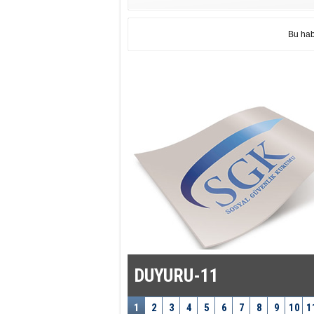
Bu hab
DUYURU-11
1
2
3
4
5
6
7
8
9
10
1