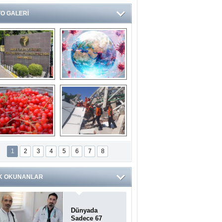
O GALERİ
Ve burası da bir 
14 soruda 
devlet hastanesi
Koronavirüs 
hakkında kendinizi 
test edin...
ilaburu meyvesi 
Endonezya’daki 
anserden koruyor
deprem: Ölü sayısı 
1
2
3
4
5
6
7
8
bin 203'e yükseldi
K OKUNANLAR
Dünyada
Sadece 67