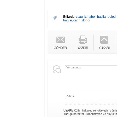
Etiketler:
saglik
,
haber
,
hacilar beled
bagisi
,
cagri
,
donor
UYARI:
Küfür, hakaret, rencide edici cümlel
Türkçe karakter kullanılmayan ve büyük h