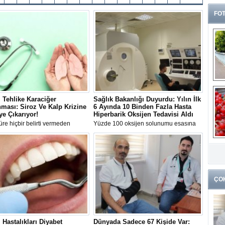
FOT
 Tehlike Karaciğer
Sağlık Bakanlığı Duyurdu: Yılın İlk
ması: Siroz Ve Kalp Krizine
6 Ayında 10 Binden Fazla Hasta
ye Çıkarıyor!
Hiperbarik Oksijen Tedavisi Aldı
re hiçbir belirti vermeden
Yüzde 100 oksijen solunumu esasına
en karaciğer yağlanmasına karşı
dayanan Hiperbarik Oksijen Tedavisi
rda bulunan Gastroenteroloji
(HBOT), 2026'nın ilk altı ayında 10 bin
G
Prof. Dr. Bülent Yıldırım, hastalık
93 hastanın iyileşme sürecine katkı
k
ki 10 kritik yanlışı tek tek
sağladı.
.
ÇO
i Hastalıkları Diyabet
Dünyada Sadece 67 Kişide Var: