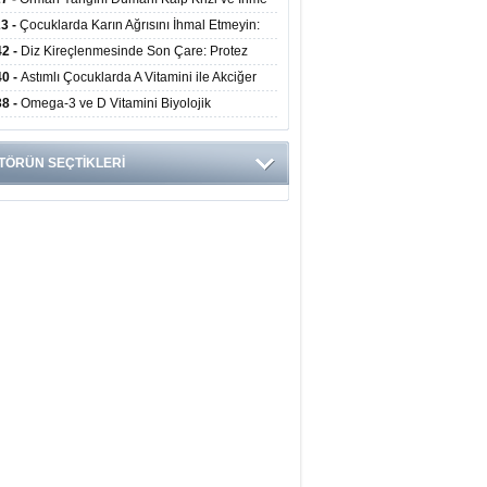
ini Artırıyor
23 -
Çocuklarda Karın Ağrısını İhmal Etmeyin:
disit Habercisi Olabilir
42 -
Diz Kireçlenmesinde Son Çare: Protez
iyatı İle Yaşam Kalitesi Artıyor
40 -
Astımlı Çocuklarda A Vitamini ile Akciğer
mi Arasında Bağlantı Bulundu
38 -
Omega-3 ve D Vitamini Biyolojik
anmayı Yavaşlatabilir
TÖRÜN SEÇTİKLERİ