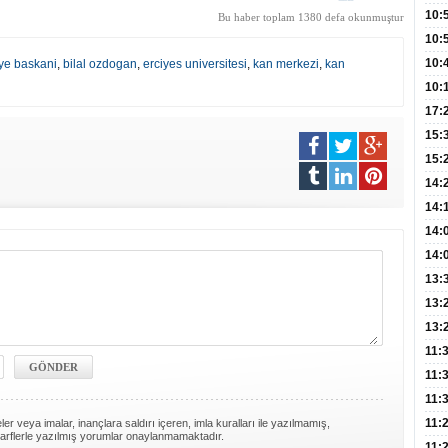
Hay
Redd
10:
Bu haber toplam 1380 defa okunmuştur
Öğre
10:
Yasa
10:
iye baskani
,
bilal ozdogan
,
erciyes universitesi
,
kan merkezi
,
kan
Beyn
10:
Yaşa
17:
Düz
15:
Fizi
15:
300 
14:
Hay
14:
Baş
geli
14:
Düş
14:
Daki
Kap
13:
Edi
(Roz
13:
Gör
13:
Meyv
11:
3,5 
11:
Old
11:
Dev
11:
er veya imalar, inançlara saldırı içeren, imla kuralları ile yazılmamış,
arflerle yazılmış yorumlar onaylanmamaktadır.
Oluş
11: