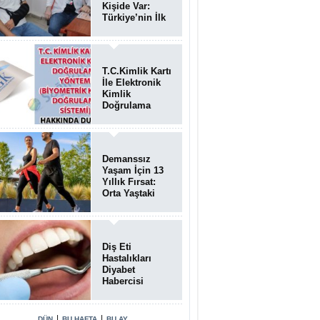
Kişide Var:
Türkiye’nin İlk
Bundgaard
Sendromu
Vakası
Diyarbakır’da
T.C.Kimlik Kartı
Teşhis Edildi
İle Elektronik
Kimlik
Doğrulama
Yöntemi
(Biyometrik
Kimlik
Doğrulama
Demanssız
Sistemi)
Yaşam İçin 13
07.08.2026
Yıllık Fırsat:
Orta Yaştaki
Yaşam Tarzı
Beyin Sağlığını
Belirliyor
Diş Eti
Hastalıkları
Diyabet
Habercisi
Olabilir: Ağız
Sağlığı Ve
Şeker
|
|
DÜN
BU HAFTA
BU AY