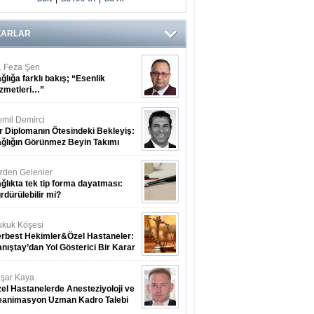
Arasındaki Çift
Yönlü Bağ
Kanıtlandı
ZARLAR
. Feza Şen
ğlığa farklı bakış; “Esenlik
zmetleri…”
mil Demirci
r Diplomanın Ötesindeki Bekleyiş:
ğlığın Görünmez Beyin Takımı
zden Gelenler
ğlıkta tek tip forma dayatması:
rdürülebilir mi?
kuk Köşesi
rbest Hekimler&Özel Hastaneler:
nıştay’dan Yol Gösterici Bir Karar
şar Kaya
el Hastanelerde Anesteziyoloji ve
eanimasyon Uzman Kadro Talebi