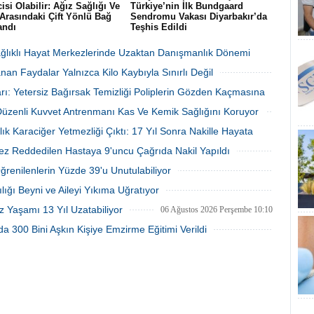
isi Olabilir: Ağız Sağlığı Ve
Türkiye’nin İlk Bundgaard
Arasındaki Çift Yönlü Bağ
Sendromu Vakası Diyarbakır’da
andı
Teşhis Edildi
cet Public Health dergisinde
Diyarbakır’da baş dönmesi ve göğüs
nan 300 bin kişilik dev
ağrısı şikayetiyle hastaneye başvuran
Sağlıklı Hayat Merkezlerinde Uzaktan Danışmanlık Dönemi
a, şiddetli diş eti hastalığı
41 yaşındaki Şehmus Doğan’da,
an Faydalar Yalnızca Kilo Kaybıyla Sınırlı Değil
ontit) ile tip 2 diyabet arasında
dünyada son derece nadir görülen
 ve çift yönlü bir ilişki
kalıtsal Bundgaard Sendromu saptandı.
06 Ağustos 2026 Perşembe 17:01
06 Ağustos 2026 Perşembe 16:23
rı: Yetersiz Bağırsak Temizliği Poliplerin Gözden Kaçmasına
uğunu gözler önüne serdi.
 Düzenli Kuvvet Antrenmanı Kas Ve Kemik Sağlığını Koruyor
06 Ağustos 2026 Perşembe 16:22
06 Ağustos 2026 Perşembe 16:17
lık Karaciğer Yetmezliği Çıktı: 17 Yıl Sonra Nakille Hayata
ez Reddedilen Hastaya 9'uncu Çağrıda Nakil Yapıldı
06 Ağustos 2026 Perşembe 15:27
06 Ağustos 2026 Perşembe 15:09
Öğrenilenlerin Yüzde 39'u Unutulabiliyor
06 Ağustos 2026 Perşembe 10:53
lığı Beyni ve Aileyi Yıkıma Uğratıyor
06 Ağustos 2026 Perşembe 10:45
z Yaşamı 13 Yıl Uzatabiliyor
06 Ağustos 2026 Perşembe 10:10
a 300 Bini Aşkın Kişiye Emzirme Eğitimi Verildi
05 Ağustos 2026 Çarşamba 15:28