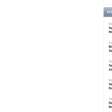
YA
Dr
Sa
Hi
Ce
Bi
Sa
Si
Sa
sü
Hu
Se
Da
Ya
Öz
R