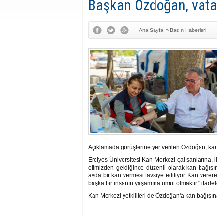
Başkan Özdoğan, vatan
Ana Sayfa
»
Basın Haberleri
Açıklamada görüşlerine yer verilen Özdoğan, kan ba
Erciyes Üniversitesi Kan Merkezi çalışanlarına, i
elimizden geldiğince düzenli olarak kan bağışınd
ayda bir kan vermesi tavsiye ediliyor. Kan verer
başka bir insanın yaşamına umut olmaktır." ifadele
Kan Merkezi yetkilileri de Özdoğan'a kan bağışına