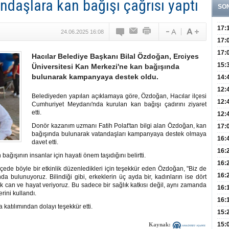
daşlara kan bağışı çağrısı yaptı
SO
17:
24.06.2025 16:08
Yaşt
17:
Biyo
17:
Hacılar Belediye Başkanı Bilal Özdoğan, Erciyes
Doğ
15:
Üniversitesi Kan Merkezi'ne kan bağışında
bulunarak kampanyaya destek oldu.
Sist
Ve K
14:
10 B
12:
Belediyeden yapılan açıklamaya göre, Özdoğan, Hacılar ilçesi
Aldı
Bini
12:
Cumhuriyet Meydanı'nda kurulan kan bağışı çadırını ziyaret
etti.
Olab
12:
Bağ 
Donör kazanım uzmanı Fatih Polat'tan bilgi alan Özdoğan, kan
İlk
17:
bağışında bulunarak vatandaşları kampanyaya destek olmaya
Teşh
Hay
16:
davet etti.
Baş
Besl
16:
ğışının insanlar için hayati önem taşıdığını belirtti.
Öğel
Fayd
16:
lçede böyle bir etkinlik düzenledikleri için teşekkür eden Özdoğan, "Biz de
Yete
16:
a bulunuyoruz. Bilindiği gibi, erkeklerin üç ayda bir, kadınların ise dört
ek can ve hayat veriyoruz. Bu sadece bir sağlık katkısı değil, aynı zamanda
Kaç
Onay
16:
rini kullandı.
Kul
Düze
16:
 katılımından dolayı teşekkür etti.
Kor
Hemş
15:
Kara
15:
Kaynak: