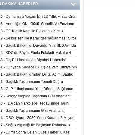
N DAKİKA HABERLER
10 -
Demanssız Yaşam İçin 13 Yıllık Fırsat: Orta
aki Yaşam Tarzı Beyin Sağlığını Belirliyor
08 -
Anneliğin Gizli Gücü: Gebelik Ve Emzirme
lojik Dayanıklılığı Artırabilir Mi?
03 -
T.C.Kimlik Kartı İle Elektronik Kimlik
rulama Yöntemi (Biyometrik Kimlik Doğrulama
39 -
Sessiz Tehlike Karaciğer Yağlanması: Siroz
emi) 07.08.2026
alp Krizine Davetiye Çıkarıyor!
47 -
Sağlık Bakanlığı Duyurdu: Yılın İlk 6 Ayında
inden Fazla Hasta Hiperbarik Oksijen Tedavisi
44 -
KDC'de Büyük Ebola Felaketi: Vakalar 4
 Aştı, Virüste Mutasyon Şüphesi!
43 -
Diş Eti Hastalıkları Diyabet Habercisi
ilir: Ağız Sağlığı Ve Şeker Arasındaki Çift Yönlü
41 -
Dünyada Sadece 67 Kişide Var: Türkiye’nin
Kanıtlandı
 Bundgaard Sendromu Vakası Diyarbakır’da
01 -
Sağlık Bakanlığı'ndan Dijital Adım: Sağlıklı
is Edildi
at Merkezlerinde Uzaktan Danışmanlık Dönemi
42 -
Sağlıklı Yaşlanmanın Temeli Doğru
ladı
enmeden Geçiyor: İleri Yaşta Hangi Besin
23 -
GLP-1 İlaçlarında Yeni Dönem: Sağlanan
erine İhtiyaç Duyuluyor?
alar Yalnızca Kilo Kaybıyla Sınırlı Değil
22 -
Kolonoskopide Başarının Gizli Anahtarı:
rsiz Bağırsak Temizliği Poliplerin Gözden
20 -
FDA’dan Narkolepsi Tedavisinde Tarihi
masına Neden Oluyor
: Oreksin Sistemini Hedefleyen İlk İlaç
17 -
Sağlıklı Yaşlanmanın Gizli Anahtarı:
lanıma Sunuldu
nli Kuvvet Antrenmanı Kas Ve Kemik Sağlığını
14 -
DSÖ Uyardı: 2030 Yılına Kadar 4,8 Milyon
uyor
ire ve Ebe Açığı Oluşabilir
27 -
Soğuk Algınlığı İle Başlayan Rahatsızlık
ciğer Yetmezliği Çıktı: 17 Yıl Sonra Nakille
09 -
17 Yıl Sonra Gelen Güzel Haber: 8 Kez