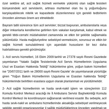
özel sektöre ait, acil sağlık hizmeti vermekle yükümlü olan sağlık tesisleri
bünyesindeki acil servislerin, artması muhtemel olan bu iş yoğunluğunu
karşılayabilecek nitelik ve kapasitede düzenlenmesi için gerekli tedbirlerin
önceden alınması önem arz etmektedir.
Bayram tatili süresince tüm acil servisler; bizzat başvuran, ambulanslarla veya
diğer imkanlarla kendilerine getirilen tüm vakaları karşılamak, kabul etmek ve
gerekli tıbbi-cerrahi müdahaleleri zamanında ve etkin bir şekilde sağlamakla
yükümlüdür. Hasta mağduriyetine sebebiyet vermeksizin, sorunsuz ve etkin bir
sağlık hizmeti sunulabilmesi için aşandaki hususların bir kez daha
hatırlatılması gerekli görülmüştür.
1- Acil servis hizmetleri, 16 Ekim 2009 tarihli ve 27378 sayılı Resmi Gazetede
yayımlanan "Yataklı Sağlık Tesislerinde Acil Servis Hizmetlerinin Uygulama
Usul ve Esasları Hakkında Tebliğ" hükümlerine göre, yoğun bakım hizmetleri
ise "20/07/2011 tarih ve 28000 sayılı Resmi Gazete' de yayımlanarak yürürlüğe
giren "Yoğun Bakım Hizmetlerinin Uygulama ve Esasları hakkında Tebliğ"
hükümlerinde belirtilen esaslara uygun olarak planlanmalı ve yürütülmelidir.
2- Acil sağlık hizmetlerinin ve hasta sevk-nakil işlem ve süreçlerinin 112
Komuta Kontrol Merkezi aracılığı ile İl Ambulans Servisi Başhekimliği Komuta
Kontrol Merkezi ile koordinasyon sağlanarak verilmesi esastır. Bu sebeple, acil
hasta sevk-nakil ve ambulans hizmetlerinde aksaklığa sebebiyet verilmeyecek
şekilde gerekli organizasyonlar il sağlık müdürlüklerince önceden yapılmalı ve