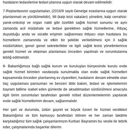
hastaların tedavilerine tedavi planına uygun olarak devam edilmelidir.
7-Replantasvon uygulamaları, (2016/9 sayılı Genelge esaslarına uygun olarak
planlanmalı ve yürütülmelidir), MI (kalp krizi vakaları) yönetimi, kalp cerrahisi-
yanık-onkoloji ve organ nakli gibi özellikli sağlık hizmet sunumu ve aynı
zamanda acil müdahale ve tedavi gerektiren sağlık hizmetlerine, ihtiyaç
duyulduğu anda ve süratle erişimin sağlanması ihtiyacı olan hastalara bu
hizmetlerin zamanında ve etkin bir şekilde verilebilmesi için il sağlık
müdürlükleri, genel genel sekreterlikler ve ilgili sağlık tesisi yönetimlerince
gerekli hizmet ve ekipman planlaması önceden yapılmalı ve sorumlularına
tebliğ edilmelidir.
8- Bakanlığımıza bağlı sağlık kurum ve kuruluşları bünyesinde kurulu evde
sağlık hizmet birimleri vasıtasıyla sunulmakta olan evde sağlık hizmetleri
kapsamında önceden planlanmış ev ziyaretleri, hastaların devam etmekte olan
ilaç uygulaması pansuman ve benzeri tıbbi bakım, tedavi ve işlemelerinin
bayram tatiline isabet eden günlerde de aksatılmadan sürdürülmesi amacıyla
ilgili birim sorumluları tarafından gerekli nöbet düzenlemelerinin yapılarak
evde sağlık hizmetlerinin devam, sağlanmalıdır.
Her şart ve durumda, üstün gayret ve büyük özveri ile hizmet verdikleri
Bakanlığımız ve tüm kamuoyu tarafından bilinen ve her zaman takdirle
karşıladığımız tüm sağlık çalışanlarımızın Kurban Bayramını bu vesile ile tebrik
eder, çalışmalarında başarılar dilerim.