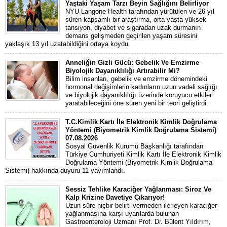
Yaştaki Yaşam Tarzı Beyin Sağlığını Belirliyor
NYU Langone Health tarafından yürütülen ve 26 yıl
süren kapsamlı bir araştırma, orta yaşta yüksek
tansiyon, diyabet ve sigaradan uzak durmanın
demans gelişmeden geçirilen yaşam süresini
yaklaşık 13 yıl uzatabildiğini ortaya koydu.
Anneliğin Gizli Gücü: Gebelik Ve Emzirme
Biyolojik Dayanıklılığı Artırabilir Mi?
Bilim insanları, gebelik ve emzirme dönemindeki
hormonal değişimlerin kadınların uzun vadeli sağlığı
ve biyolojik dayanıklılığı üzerinde koruyucu etkiler
yaratabileceğini öne süren yeni bir teori geliştirdi.
T.C.Kimlik Kartı İle Elektronik Kimlik Doğrulama
Yöntemi (Biyometrik Kimlik Doğrulama Sistemi)
07.08.2026
Sosyal Güvenlik Kurumu Başkanlığı tarafından
Türkiye Cumhuriyeti Kimlik Kartı İle Elektronik Kimlik
Doğrulama Yöntemi (Biyometrik Kimlik Doğrulama
Sistemi) hakkında duyuru-11 yayımlandı.
Sessiz Tehlike Karaciğer Yağlanması: Siroz Ve
Kalp Krizine Davetiye Çıkarıyor!
Uzun süre hiçbir belirti vermeden ilerleyen karaciğer
yağlanmasına karşı uyarılarda bulunan
Gastroenteroloji Uzmanı Prof. Dr. Bülent Yıldırım,