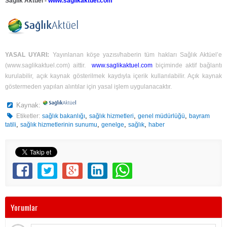
Sağlık Aktüel -
www.saglikaktuel.com
YASAL UYARI:
Yayınlanan köşe yazısı/haberin tüm hakları Sağlık Aktüel’e
(
www.saglikaktuel.com
) aittir.
www.saglikaktuel.com
biçiminde aktif bağlantı
kurulabilir, açık kaynak gösterilmek kaydıyla içerik kullanılabilir. Açık kaynak
göstermeden yapılan alıntılar için yasal işlem uygulanacaktır.
Kaynak:
,
,
,
Etiketler:
sağlık bakanlığı
sağlık hizmetleri
genel müdürlüğü
bayram
,
,
,
,
tatili
sağlık hizmetlerinin sunumu
genelge
sağlık
haber
Yorumlar