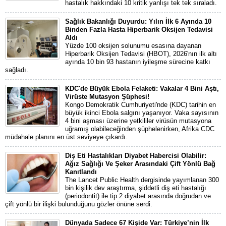
hastalık hakkındaki 10 kritik yanlışı tek tek sıraladı.
Sağlık Bakanlığı Duyurdu: Yılın İlk 6 Ayında 10
Binden Fazla Hasta Hiperbarik Oksijen Tedavisi
Aldı
Yüzde 100 oksijen solunumu esasına dayanan
Hiperbarik Oksijen Tedavisi (HBOT), 2026'nın ilk altı
ayında 10 bin 93 hastanın iyileşme sürecine katkı
sağladı.
KDC'de Büyük Ebola Felaketi: Vakalar 4 Bini Aştı,
Virüste Mutasyon Şüphesi!
Kongo Demokratik Cumhuriyeti'nde (KDC) tarihin en
büyük ikinci Ebola salgını yaşanıyor. Vaka sayısının
4 bini aşması üzerine yetkililer virüsün mutasyona
uğramış olabileceğinden şüphelenirken, Afrika CDC
müdahale planını en üst seviyeye çıkardı.
Diş Eti Hastalıkları Diyabet Habercisi Olabilir:
Ağız Sağlığı Ve Şeker Arasındaki Çift Yönlü Bağ
Kanıtlandı
The Lancet Public Health dergisinde yayımlanan 300
bin kişilik dev araştırma, şiddetli diş eti hastalığı
(periodontit) ile tip 2 diyabet arasında doğrudan ve
çift yönlü bir ilişki bulunduğunu gözler önüne serdi.
Dünyada Sadece 67 Kişide Var: Türkiye’nin İlk