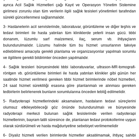
ayrıca Acil Sağlık Hizmetleri çağı Kayıt ve Operasyon Yönetim Sistemine
girilmesi zorunlu olan tüm verilerin ilgili sağlık tesisleri yönetimleri tarafından
sürekli güncellenmesi sağlanmalıdır.
3- Hastanelerin acil servislerinde, laboratuvar, görüntüleme ve diğer teşhis ve
tedavi birimleri ile hasta yatırılan tüm kliniklerde yeterli insan gücü. tıbbi
donanım, lüzumlu sarf malzemesi, ilaç, serum vb. ihtiyaçların
bulundurulmalıdır. Lüzumu halinde tüm bu hizmet unsurlarının takviye
edilebilmesi amacıyla gerekli planlama ve organizasyonlar yapılmalı sorumlu
ve ilgililere gerekli bildirimler önceden yapılmalıdır.
4- Sağlık tesisleri bünyesindeki tıbbi laboratuvarlar, ultrason-MR-tomografi-
röntgen vb. görüntüleme birimleri ile hasta yatırılan klinikler gibi günün her
saatinde hizmet verilmesi gereken tıbbi hizmet birimlerinde nöbet hizmetleri,
24 saat hizmet sürekliliği esasına göre planlanmalı ve alınması gereken
tedbirlerin belirlenerek bunların sorumlularına önceden tebliğ edilmelidir.
5- Radyoterapi hizmetlerindeki aksamaların, hastaların tedavi süreçlerini
olumsuz etkileyebileceği göz önünde bulundurulmalı ve bünyesinde
radyoterapi merkezi bulunan sağlık tesislerinde verilen radyoterapi
hizmetlerinin, bayram tatili süresince de, planlanan tedavi protokollerine uygun
olarak sürdürülmeli ve hasta mağduriyetine sebebiyet verilmemelidir
6- Diyaliz hizmeti verilen birimlerde hizmetler aksatılmamak, ihtiyaç sahibi