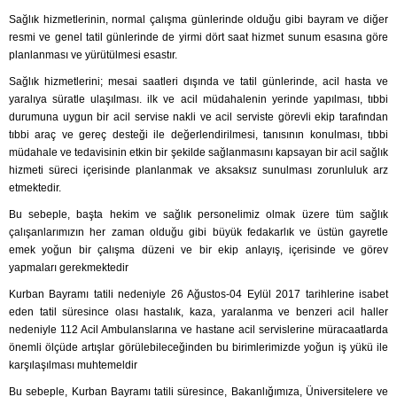
Sağlık hizmetlerinin, normal çalışma günlerinde olduğu gibi bayram ve diğer
resmi ve genel tatil günlerinde de yirmi dört saat hizmet sunum esasına göre
planlanması ve yürütülmesi esastır.
Sağlık hizmetlerini; mesai saatleri dışında ve tatil günlerinde, acil hasta ve
yaralıya süratle ulaşılması. ilk ve acil müdahalenin yerinde yapılması, tıbbi
durumuna uygun bir acil servise nakli ve acil serviste görevli ekip tarafından
tıbbi araç ve gereç desteği ile değerlendirilmesi, tanısının konulması, tıbbi
müdahale ve tedavisinin etkin bir şekilde sağlanmasını kapsayan bir acil sağlık
hizmeti süreci içerisinde planlanmak ve aksaksız sunulması zorunluluk arz
etmektedir.
Bu sebeple, başta hekim ve sağlık personelimiz olmak üzere tüm sağlık
çalışanlarımızın her zaman olduğu gibi büyük fedakarlık ve üstün gayretle
emek yoğun bir çalışma düzeni ve bir ekip anlayış, içerisinde ve görev
yapmaları gerekmektedir
Kurban Bayramı tatili nedeniyle 26 Ağustos-04 Eylül 2017 tarihlerine isabet
eden tatil süresince olası hastalık, kaza, yaralanma ve benzeri acil haller
nedeniyle 112 Acil Ambulanslarına ve hastane acil servislerine müracaatlarda
önemli ölçüde artışlar görülebileceğinden bu birimlerimizde yoğun iş yükü ile
karşılaşılması muhtemeldir
Bu sebeple, Kurban Bayramı tatili süresince, Bakanlığımıza, Üniversitelere ve