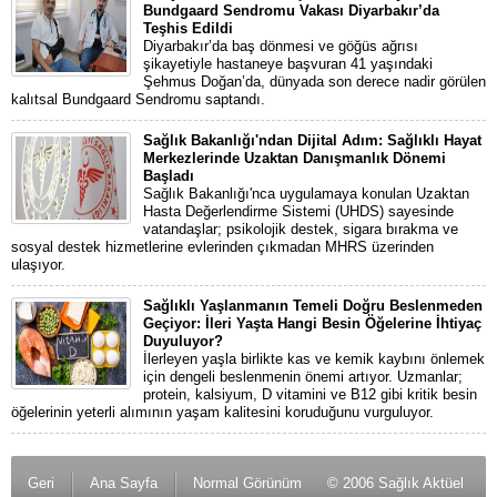
Bundgaard Sendromu Vakası Diyarbakır’da
Teşhis Edildi
Diyarbakır’da baş dönmesi ve göğüs ağrısı
şikayetiyle hastaneye başvuran 41 yaşındaki
Şehmus Doğan’da, dünyada son derece nadir görülen
kalıtsal Bundgaard Sendromu saptandı.
Sağlık Bakanlığı'ndan Dijital Adım: Sağlıklı Hayat
Merkezlerinde Uzaktan Danışmanlık Dönemi
Başladı
Sağlık Bakanlığı'nca uygulamaya konulan Uzaktan
Hasta Değerlendirme Sistemi (UHDS) sayesinde
vatandaşlar; psikolojik destek, sigara bırakma ve
sosyal destek hizmetlerine evlerinden çıkmadan MHRS üzerinden
ulaşıyor.
Sağlıklı Yaşlanmanın Temeli Doğru Beslenmeden
Geçiyor: İleri Yaşta Hangi Besin Öğelerine İhtiyaç
Duyuluyor?
İlerleyen yaşla birlikte kas ve kemik kaybını önlemek
için dengeli beslenmenin önemi artıyor. Uzmanlar;
protein, kalsiyum, D vitamini ve B12 gibi kritik besin
öğelerinin yeterli alımının yaşam kalitesini koruduğunu vurguluyor.
Geri
Ana Sayfa
Normal Görünüm
© 2006 Sağlık Aktüel