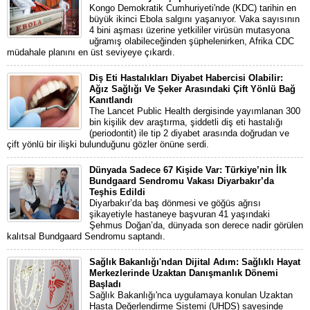
Kongo Demokratik Cumhuriyeti'nde (KDC) tarihin en
büyük ikinci Ebola salgını yaşanıyor. Vaka sayısının
4 bini aşması üzerine yetkililer virüsün mutasyona
uğramış olabileceğinden şüphelenirken, Afrika CDC
müdahale planını en üst seviyeye çıkardı.
Diş Eti Hastalıkları Diyabet Habercisi Olabilir:
Ağız Sağlığı Ve Şeker Arasındaki Çift Yönlü Bağ
Kanıtlandı
The Lancet Public Health dergisinde yayımlanan 300
bin kişilik dev araştırma, şiddetli diş eti hastalığı
(periodontit) ile tip 2 diyabet arasında doğrudan ve
çift yönlü bir ilişki bulunduğunu gözler önüne serdi.
Dünyada Sadece 67 Kişide Var: Türkiye’nin İlk
Bundgaard Sendromu Vakası Diyarbakır’da
Teşhis Edildi
Diyarbakır’da baş dönmesi ve göğüs ağrısı
şikayetiyle hastaneye başvuran 41 yaşındaki
Şehmus Doğan’da, dünyada son derece nadir görülen
kalıtsal Bundgaard Sendromu saptandı.
Sağlık Bakanlığı'ndan Dijital Adım: Sağlıklı Hayat
Merkezlerinde Uzaktan Danışmanlık Dönemi
Başladı
Sağlık Bakanlığı'nca uygulamaya konulan Uzaktan
Hasta Değerlendirme Sistemi (UHDS) sayesinde