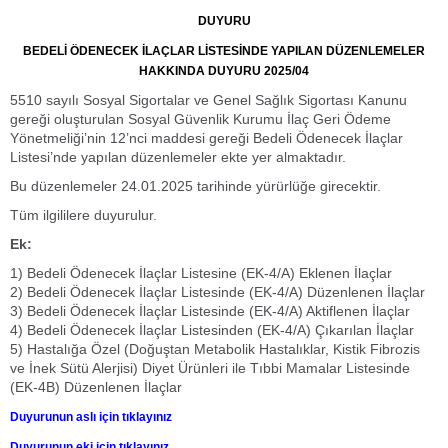
DUYURU
BEDELİ ÖDENECEK İLAÇLAR LİSTESİNDE YAPILAN DÜZENLEMELER
HAKKINDA DUYURU 2025/04
5510 sayılı Sosyal Sigortalar ve Genel Sağlık Sigortası Kanunu
gereği oluşturulan Sosyal Güvenlik Kurumu İlaç Geri Ödeme
Yönetmeliği’nin 12’nci maddesi gereği Bedeli Ödenecek İlaçlar
Listesi’nde yapılan düzenlemeler ekte yer almaktadır.
Bu düzenlemeler 24.01.2025 tarihinde yürürlüğe girecektir.
Tüm ilgililere duyurulur.
Ek:
1) Bedeli Ödenecek İlaçlar Listesine (EK-4/A) Eklenen İlaçlar
2) Bedeli Ödenecek İlaçlar Listesinde (EK-4/A) Düzenlenen İlaçlar
3) Bedeli Ödenecek İlaçlar Listesinde (EK-4/A) Aktiflenen İlaçlar
4) Bedeli Ödenecek İlaçlar Listesinden (EK-4/A) Çıkarılan İlaçlar
5) Hastalığa Özel (Doğuştan Metabolik Hastalıklar, Kistik Fibrozis
ve İnek Sütü Alerjisi) Diyet Ürünleri ile Tıbbi Mamalar Listesinde
(EK-4B) Düzenlenen İlaçlar
Duyurunun aslı için tıklayınız
Duyurunun eki için tıklayınız