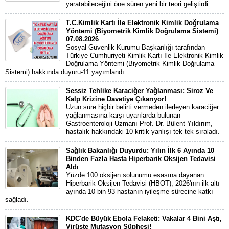
yaratabileceğini öne süren yeni bir teori geliştirdi.
T.C.Kimlik Kartı İle Elektronik Kimlik Doğrulama
Yöntemi (Biyometrik Kimlik Doğrulama Sistemi)
07.08.2026
Sosyal Güvenlik Kurumu Başkanlığı tarafından
Türkiye Cumhuriyeti Kimlik Kartı İle Elektronik Kimlik
Doğrulama Yöntemi (Biyometrik Kimlik Doğrulama
Sistemi) hakkında duyuru-11 yayımlandı.
Sessiz Tehlike Karaciğer Yağlanması: Siroz Ve
Kalp Krizine Davetiye Çıkarıyor!
Uzun süre hiçbir belirti vermeden ilerleyen karaciğer
yağlanmasına karşı uyarılarda bulunan
Gastroenteroloji Uzmanı Prof. Dr. Bülent Yıldırım,
hastalık hakkındaki 10 kritik yanlışı tek tek sıraladı.
Sağlık Bakanlığı Duyurdu: Yılın İlk 6 Ayında 10
Binden Fazla Hasta Hiperbarik Oksijen Tedavisi
Aldı
Yüzde 100 oksijen solunumu esasına dayanan
Hiperbarik Oksijen Tedavisi (HBOT), 2026'nın ilk altı
ayında 10 bin 93 hastanın iyileşme sürecine katkı
sağladı.
KDC'de Büyük Ebola Felaketi: Vakalar 4 Bini Aştı,
Virüste Mutasyon Şüphesi!