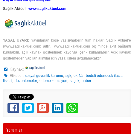
Sağlık Aktüel -
www.saglikaktuel.com
YASAL UYARI:
Yayınlanan köşe yazısı/haberin tüm hakları Sağlık Aktüel’e
(
www.saglikaktuel.com
) aittir.
www.saglikaktuel.com
biçiminde aktif bağlantı
kurulabilir, açık kaynak gösterilmek kaydıyla içerik kullanılabilir. Açık kaynak
göstermeden yapılan alıntılar için yasal işlem uygulanacaktır.
Kaynak:
,
,
,
Etiketler:
sosyal guvenlik kurumu
sgk
ek 4/a
bedeli odenecek ilaclar
,
,
,
,
listesi
duzenlemeler
odeme komisyon
saglik
haber
Yorumlar