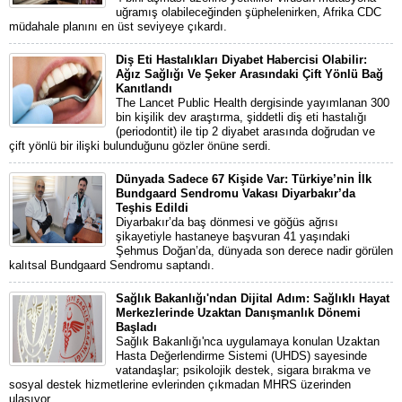
uğramış olabileceğinden şüphelenirken, Afrika CDC
müdahale planını en üst seviyeye çıkardı.
Diş Eti Hastalıkları Diyabet Habercisi Olabilir:
Ağız Sağlığı Ve Şeker Arasındaki Çift Yönlü Bağ
Kanıtlandı
The Lancet Public Health dergisinde yayımlanan 300
bin kişilik dev araştırma, şiddetli diş eti hastalığı
(periodontit) ile tip 2 diyabet arasında doğrudan ve
çift yönlü bir ilişki bulunduğunu gözler önüne serdi.
Dünyada Sadece 67 Kişide Var: Türkiye’nin İlk
Bundgaard Sendromu Vakası Diyarbakır’da
Teşhis Edildi
Diyarbakır’da baş dönmesi ve göğüs ağrısı
şikayetiyle hastaneye başvuran 41 yaşındaki
Şehmus Doğan’da, dünyada son derece nadir görülen
kalıtsal Bundgaard Sendromu saptandı.
Sağlık Bakanlığı'ndan Dijital Adım: Sağlıklı Hayat
Merkezlerinde Uzaktan Danışmanlık Dönemi
Başladı
Sağlık Bakanlığı'nca uygulamaya konulan Uzaktan
Hasta Değerlendirme Sistemi (UHDS) sayesinde
vatandaşlar; psikolojik destek, sigara bırakma ve
sosyal destek hizmetlerine evlerinden çıkmadan MHRS üzerinden
ulaşıyor.