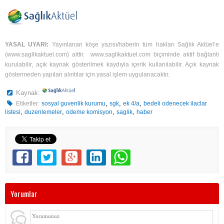
YASAL UYARI:
Yayınlanan köşe yazısı/haberin tüm hakları Sağlık Aktüel’e
(
www.saglikaktuel.com
) aittir.
www.saglikaktuel.com
biçiminde aktif bağlantı
kurulabilir, açık kaynak gösterilmek kaydıyla içerik kullanılabilir. Açık kaynak
göstermeden yapılan alıntılar için yasal işlem uygulanacaktır.
Kaynak:
,
,
,
Etiketler:
sosyal guvenlik kurumu
sgk
ek 4/a
bedeli odenecek ilaclar
,
,
,
,
listesi
duzenlemeler
odeme komisyon
saglik
haber
Yorumlar