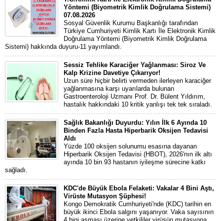
Yöntemi (Biyometrik Kimlik Doğrulama Sistemi)
07.08.2026
Sosyal Güvenlik Kurumu Başkanlığı tarafından
Türkiye Cumhuriyeti Kimlik Kartı İle Elektronik Kimlik
Doğrulama Yöntemi (Biyometrik Kimlik Doğrulama
Sistemi) hakkında duyuru-11 yayımlandı.
Sessiz Tehlike Karaciğer Yağlanması: Siroz Ve
Kalp Krizine Davetiye Çıkarıyor!
Uzun süre hiçbir belirti vermeden ilerleyen karaciğer
yağlanmasına karşı uyarılarda bulunan
Gastroenteroloji Uzmanı Prof. Dr. Bülent Yıldırım,
hastalık hakkındaki 10 kritik yanlışı tek tek sıraladı.
Sağlık Bakanlığı Duyurdu: Yılın İlk 6 Ayında 10
Binden Fazla Hasta Hiperbarik Oksijen Tedavisi
Aldı
Yüzde 100 oksijen solunumu esasına dayanan
Hiperbarik Oksijen Tedavisi (HBOT), 2026'nın ilk altı
ayında 10 bin 93 hastanın iyileşme sürecine katkı
sağladı.
KDC'de Büyük Ebola Felaketi: Vakalar 4 Bini Aştı,
Virüste Mutasyon Şüphesi!
Kongo Demokratik Cumhuriyeti'nde (KDC) tarihin en
büyük ikinci Ebola salgını yaşanıyor. Vaka sayısının
4 bini aşması üzerine yetkililer virüsün mutasyona