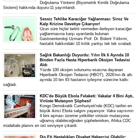
Doğrulama Yöntemi (Biyometrik Kimlik Doğrulama
Sistemi) hakkında duyuru-11 yayımlandı.
Sessiz Tehlike Karaciğer Yağlanması: Siroz Ve
Kalp Krizine Davetiye Çıkarıyor!
Uzun süre hiçbir belirti vermeden ilerleyen karaciğer
yağlanmasına karşı uyarılarda bulunan
Gastroenteroloji Uzmanı Prof. Dr. Bülent Yıldırım,
hastalık hakkındaki 10 kritik yanlışı tek tek sıraladı.
Sağlık Bakanlığı Duyurdu: Yılın İlk 6 Ayında 10
Binden Fazla Hasta Hiperbarik Oksijen Tedavisi
Aldı
Yüzde 100 oksijen solunumu esasına dayanan
Hiperbarik Oksijen Tedavisi (HBOT), 2026'nın ilk altı
ayında 10 bin 93 hastanın iyileşme sürecine katkı
sağladı.
KDC'de Büyük Ebola Felaketi: Vakalar 4 Bini Aştı,
Virüste Mutasyon Şüphesi!
Kongo Demokratik Cumhuriyeti'nde (KDC) tarihin en
büyük ikinci Ebola salgını yaşanıyor. Vaka sayısının
4 bini aşması üzerine yetkililer virüsün mutasyona
uğramış olabileceğinden şüphelenirken, Afrika CDC
müdahale planını en üst seviyeye çıkardı.
Diş Eti Hastalıkları Diyabet Habercisi Olabilir: