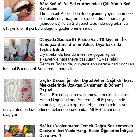
Ağız Sağlığı Ve Şeker Arasındaki Çift Yönlü Bağ
Kanıtlandı
The Lancet Public Health dergisinde yayımlanan 300
bin kişilik dev araştırma, şiddetli diş eti hastalığı
(periodontit) ile tip 2 diyabet arasında doğrudan ve
çift yönlü bir ilişki bulunduğunu gözler önüne serdi.
Dünyada Sadece 67 Kişide Var: Türkiye’nin İlk
Bundgaard Sendromu Vakası Diyarbakır’da
Teşhis Edildi
Diyarbakır’da baş dönmesi ve göğüs ağrısı
şikayetiyle hastaneye başvuran 41 yaşındaki
Şehmus Doğan’da, dünyada son derece nadir görülen
kalıtsal Bundgaard Sendromu saptandı.
Sağlık Bakanlığı'ndan Dijital Adım: Sağlıklı Hayat
Merkezlerinde Uzaktan Danışmanlık Dönemi
Başladı
Sağlık Bakanlığı'nca uygulamaya konulan Uzaktan
Hasta Değerlendirme Sistemi (UHDS) sayesinde
vatandaşlar; psikolojik destek, sigara bırakma ve
sosyal destek hizmetlerine evlerinden çıkmadan MHRS üzerinden
ulaşıyor.
Sağlıklı Yaşlanmanın Temeli Doğru Beslenmeden
Geçiyor: İleri Yaşta Hangi Besin Öğelerine İhtiyaç
Duyuluyor?