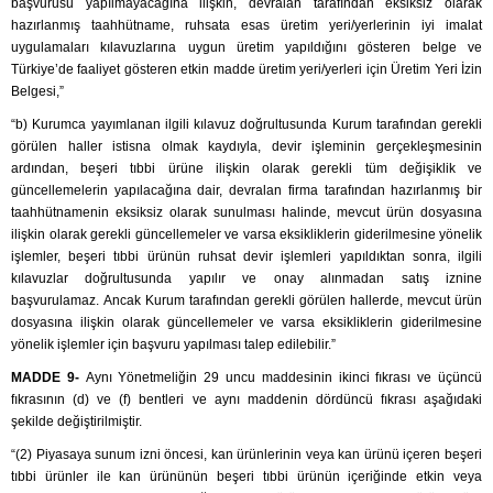
başvurusu yapılmayacağına ilişkin, devralan tarafından eksiksiz olarak
hazırlanmış taahhütname, ruhsata esas üretim yeri/yerlerinin iyi imalat
uygulamaları kılavuzlarına uygun üretim yapıldığını gösteren belge ve
Türkiye’de faaliyet gösteren etkin madde üretim yeri/yerleri için Üretim Yeri İzin
Belgesi,”
“b) Kurumca yayımlanan ilgili kılavuz doğrultusunda Kurum tarafından gerekli
görülen haller istisna olmak kaydıyla, devir işleminin gerçekleşmesinin
ardından, beşeri tıbbi ürüne ilişkin olarak gerekli tüm değişiklik ve
güncellemelerin yapılacağına dair, devralan firma tarafından hazırlanmış bir
taahhütnamenin eksiksiz olarak sunulması halinde, mevcut ürün dosyasına
ilişkin olarak gerekli güncellemeler ve varsa eksikliklerin giderilmesine yönelik
işlemler, beşeri tıbbi ürünün ruhsat devir işlemleri yapıldıktan sonra, ilgili
kılavuzlar doğrultusunda yapılır ve onay alınmadan satış iznine
başvurulamaz. Ancak Kurum tarafından gerekli görülen hallerde, mevcut ürün
dosyasına ilişkin olarak güncellemeler ve varsa eksikliklerin giderilmesine
yönelik işlemler için başvuru yapılması talep edilebilir.”
MADDE 9-
Aynı Yönetmeliğin 29 uncu maddesinin ikinci fıkrası ve üçüncü
fıkrasının (d) ve (f) bentleri ve aynı maddenin dördüncü fıkrası aşağıdaki
şekilde değiştirilmiştir.
“(2) Piyasaya sunum izni öncesi, kan ürünlerinin veya kan ürünü içeren beşeri
tıbbi ürünler ile kan ürününün beşeri tıbbi ürünün içeriğinde etkin veya