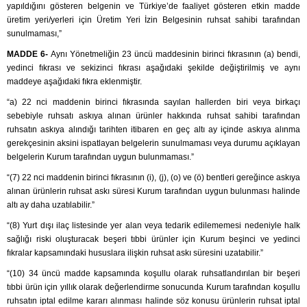
yapıldığını gösteren belgenin ve Türkiye’de faaliyet gösteren etkin madde
üretim yeri/yerleri için Üretim Yeri İzin Belgesinin ruhsat sahibi tarafından
sunulmaması,”
MADDE 6-
Aynı Yönetmeliğin 23 üncü maddesinin birinci fıkrasının (a) bendi,
yedinci fıkrası ve sekizinci fıkrası aşağıdaki şekilde değiştirilmiş ve aynı
maddeye aşağıdaki fıkra eklenmiştir.
“a) 22 nci maddenin birinci fıkrasında sayılan hallerden biri veya birkaçı
sebebiyle ruhsatı askıya alınan ürünler hakkında ruhsat sahibi tarafından
ruhsatın askıya alındığı tarihten itibaren en geç altı ay içinde askıya alınma
gerekçesinin aksini ispatlayan belgelerin sunulmaması veya durumu açıklayan
belgelerin Kurum tarafından uygun bulunmaması.”
“(7) 22 nci maddenin birinci fıkrasının (i), (j), (o) ve (ö) bentleri gereğince askıya
alınan ürünlerin ruhsat askı süresi Kurum tarafından uygun bulunması halinde
altı ay daha uzatılabilir.”
“(8) Yurt dışı ilaç listesinde yer alan veya tedarik edilememesi nedeniyle halk
sağlığı riski oluşturacak beşeri tıbbi ürünler için Kurum beşinci ve yedinci
fıkralar kapsamındaki hususlara ilişkin ruhsat askı süresini uzatabilir.”
“(10) 34 üncü madde kapsamında koşullu olarak ruhsatlandırılan bir beşeri
tıbbi ürün için yıllık olarak değerlendirme sonucunda Kurum tarafından koşullu
ruhsatın iptal edilme kararı alınması halinde söz konusu ürünlerin ruhsat iptal