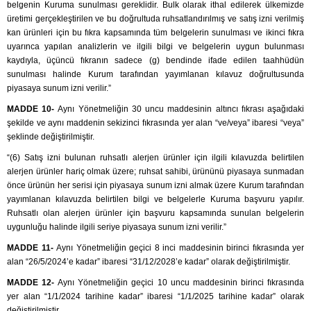
belgenin Kuruma sunulması gereklidir. Bulk olarak ithal edilerek ülkemizde
üretimi gerçekleştirilen ve bu doğrultuda ruhsatlandırılmış ve satış izni verilmiş
kan ürünleri için bu fıkra kapsamında tüm belgelerin sunulması ve ikinci fıkra
uyarınca yapılan analizlerin ve ilgili bilgi ve belgelerin uygun bulunması
kaydıyla, üçüncü fıkranın sadece (g) bendinde ifade edilen taahhüdün
sunulması halinde Kurum tarafından yayımlanan kılavuz doğrultusunda
piyasaya sunum izni verilir.”
MADDE 10-
Aynı Yönetmeliğin 30 uncu maddesinin altıncı fıkrası aşağıdaki
şekilde ve aynı maddenin sekizinci fıkrasında yer alan “ve/veya” ibaresi “veya”
şeklinde değiştirilmiştir.
“(6) Satış izni bulunan ruhsatlı alerjen ürünler için ilgili kılavuzda belirtilen
alerjen ürünler hariç olmak üzere; ruhsat sahibi, ürününü piyasaya sunmadan
önce ürünün her serisi için piyasaya sunum izni almak üzere Kurum tarafından
yayımlanan kılavuzda belirtilen bilgi ve belgelerle Kuruma başvuru yapılır.
Ruhsatlı olan alerjen ürünler için başvuru kapsamında sunulan belgelerin
uygunluğu halinde ilgili seriye piyasaya sunum izni verilir.”
MADDE 11-
Aynı Yönetmeliğin geçici 8 inci maddesinin birinci fıkrasında yer
alan “26/5/2024’e kadar” ibaresi “31/12/2028’e kadar” olarak değiştirilmiştir.
MADDE 12-
Aynı Yönetmeliğin geçici 10 uncu maddesinin birinci fıkrasında
yer alan “1/1/2024 tarihine kadar” ibaresi “1/1/2025 tarihine kadar” olarak
değiştirilmiştir.