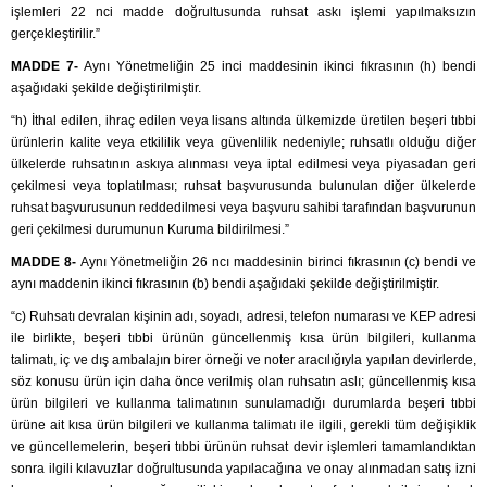
işlemleri 22 nci madde doğrultusunda ruhsat askı işlemi yapılmaksızın
gerçekleştirilir.”
MADDE 7-
Aynı Yönetmeliğin 25 inci maddesinin ikinci fıkrasının (h) bendi
aşağıdaki şekilde değiştirilmiştir.
“h) İthal edilen, ihraç edilen veya lisans altında ülkemizde üretilen beşeri tıbbi
ürünlerin kalite veya etkililik veya güvenlilik nedeniyle; ruhsatlı olduğu diğer
ülkelerde ruhsatının askıya alınması veya iptal edilmesi veya piyasadan geri
çekilmesi veya toplatılması; ruhsat başvurusunda bulunulan diğer ülkelerde
ruhsat başvurusunun reddedilmesi veya başvuru sahibi tarafından başvurunun
geri çekilmesi durumunun Kuruma bildirilmesi.”
MADDE 8-
Aynı Yönetmeliğin 26 ncı maddesinin birinci fıkrasının (c) bendi ve
aynı maddenin ikinci fıkrasının (b) bendi aşağıdaki şekilde değiştirilmiştir.
“c) Ruhsatı devralan kişinin adı, soyadı, adresi, telefon numarası ve KEP adresi
ile birlikte, beşeri tıbbi ürünün güncellenmiş kısa ürün bilgileri, kullanma
talimatı, iç ve dış ambalajın birer örneği ve noter aracılığıyla yapılan devirlerde,
söz konusu ürün için daha önce verilmiş olan ruhsatın aslı; güncellenmiş kısa
ürün bilgileri ve kullanma talimatının sunulamadığı durumlarda beşeri tıbbi
ürüne ait kısa ürün bilgileri ve kullanma talimatı ile ilgili, gerekli tüm değişiklik
ve güncellemelerin, beşeri tıbbi ürünün ruhsat devir işlemleri tamamlandıktan
sonra ilgili kılavuzlar doğrultusunda yapılacağına ve onay alınmadan satış izni