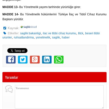
MADDE 13-
Bu Yönetmelik yayımı tarihinde yürürlüğe girer.
MADDE 14-
Bu Yönetmelik hükümlerini Türkiye İlaç ve Tıbbî Cihaz Kurumu
Başkanı yürütür.
Kaynak:
,
,
,
Etiketler:
saglik bakanligi
ilac ve tibbi cihaz kurumu
titck
beseri tibbi
,
,
,
,
urunler
ruhsatlandirma
yonetmelik
saglik
haber
Yorumlar