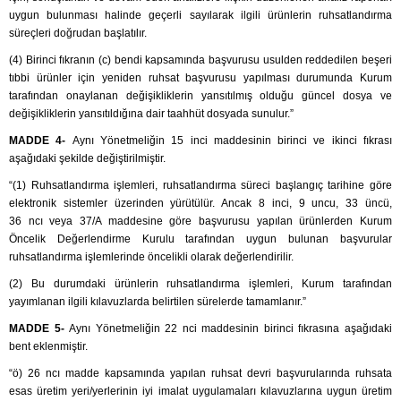
uygun bulunması halinde geçerli sayılarak ilgili ürünlerin ruhsatlandırma
süreçleri doğrudan başlatılır.
(4) Birinci fıkranın (c) bendi kapsamında başvurusu usulden reddedilen beşeri
tıbbi ürünler için yeniden ruhsat başvurusu yapılması durumunda Kurum
tarafından onaylanan değişikliklerin yansıtılmış olduğu güncel dosya ve
değişikliklerin yansıtıldığına dair taahhüt dosyada sunulur.”
MADDE 4-
Aynı Yönetmeliğin 15 inci maddesinin birinci ve ikinci fıkrası
aşağıdaki şekilde değiştirilmiştir.
“(1) Ruhsatlandırma işlemleri, ruhsatlandırma süreci başlangıç tarihine göre
elektronik sistemler üzerinden yürütülür. Ancak 8 inci, 9 uncu, 33 üncü,
36 ncı veya 37/A maddesine göre başvurusu yapılan ürünlerden Kurum
Öncelik Değerlendirme Kurulu tarafından uygun bulunan başvurular
ruhsatlandırma işlemlerinde öncelikli olarak değerlendirilir.
(2) Bu durumdaki ürünlerin ruhsatlandırma işlemleri, Kurum tarafından
yayımlanan ilgili kılavuzlarda belirtilen sürelerde tamamlanır.”
MADDE 5-
Aynı Yönetmeliğin 22 nci maddesinin birinci fıkrasına aşağıdaki
bent eklenmiştir.
“ö) 26 ncı madde kapsamında yapılan ruhsat devri başvurularında ruhsata
esas üretim yeri/yerlerinin iyi imalat uygulamaları kılavuzlarına uygun üretim