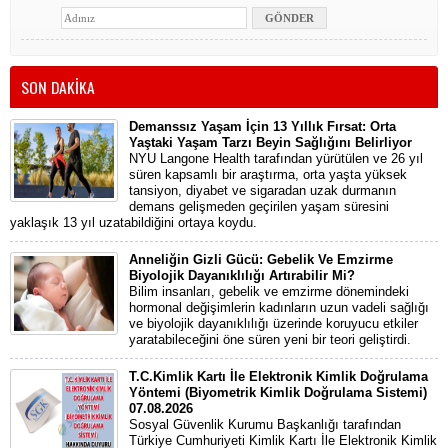
SON DAKİKA
Demanssız Yaşam İçin 13 Yıllık Fırsat: Orta
Yaştaki Yaşam Tarzı Beyin Sağlığını Belirliyor
NYU Langone Health tarafından yürütülen ve 26 yıl
süren kapsamlı bir araştırma, orta yaşta yüksek
tansiyon, diyabet ve sigaradan uzak durmanın
demans gelişmeden geçirilen yaşam süresini
yaklaşık 13 yıl uzatabildiğini ortaya koydu.
Anneliğin Gizli Gücü: Gebelik Ve Emzirme
Biyolojik Dayanıklılığı Artırabilir Mi?
Bilim insanları, gebelik ve emzirme dönemindeki
hormonal değişimlerin kadınların uzun vadeli sağlığı
ve biyolojik dayanıklılığı üzerinde koruyucu etkiler
yaratabileceğini öne süren yeni bir teori geliştirdi.
T.C.Kimlik Kartı İle Elektronik Kimlik Doğrulama
Yöntemi (Biyometrik Kimlik Doğrulama Sistemi)
07.08.2026
Sosyal Güvenlik Kurumu Başkanlığı tarafından
Türkiye Cumhuriyeti Kimlik Kartı İle Elektronik Kimlik