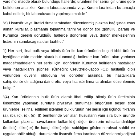
yardımcı madde olarak bulunduğu hallerde; ürünlerin her serisi için ürüne göre
belirlenen analizler, Kurum laboratuvarında veya Kurum tarafından bu amaçla
kabul edilmiş bir laboratuvarda yapılmış olmalıdır.”
“d) Lisansör veya üretici firma tarafından düzenlenmiş plazma bağışında esas
alınan kurallar, plazmanın toplanma tarihi ve donör tipi (gönüllü, paralı) ve
Kurumca gerekli görüldüğü hallerde donörlerin veya donör merkezlerinin
listesinin sunulacağına dair taahhüt”
“f) Her seri, final bulk veya bitmiş ürün ile kan ürününün beşerî tıbbi ürünün
içeriğinde etkin madde olarak bulunmadığı hallerde kan ürünü olan yardımcı
madde/maddelerin her serisi için; donörlerin Kurumca belirlenen hastalıklar
veya hastalıkların şüphesi (Örneğin; Creutzfeld-Jacob (CJ) hastalığı gibi)
yönünden güvenli olduğuna ve donörler arasında bu hastalıklara
sahip donör olmadığına dair üretici veya lisansör firma tarafından düzenlenmiş
belge,”
“(4) Kan ürünlerinin bulk ürün olarak ithal edilip bitmiş ürün üretiminin
ülkemizde yapılmak suretiyle piyasaya sunulması öngörülen beşeri tıbbi
ürünlerde ise ithal edilmek istenilen bulk ürünün her serisi için üçüncü fıkranın
(a), (b), (c), (d), (e), (f) bentlerinde yer alan hususların yanı sıra bulk üründe
kullanılan plazma havuzlarının kullanıldığı diğer ürünlerin ruhsatlandırıldığı/
üretildiği ülke(ler) ile hangi ülke(ler)de satıldığını gösteren ruhsat sahibi ve
uygulanabilir olduğu durumlarda lisansör firma tarafından düzenlenmiş orijinal