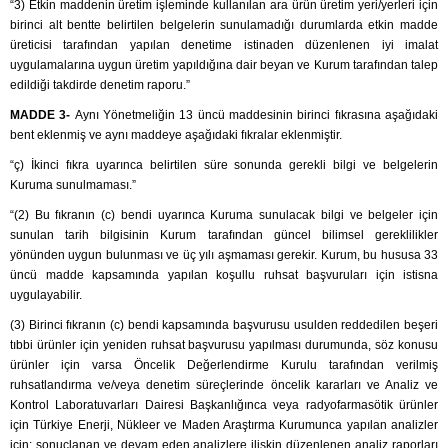
“3) Etkin maddenin üretim işleminde kullanılan ara ürün üretim yeri/yerleri için
birinci alt bentte belirtilen belgelerin sunulamadığı durumlarda etkin madde
üreticisi tarafından yapılan denetime istinaden düzenlenen iyi imalat
uygulamalarına uygun üretim yapıldığına dair beyan ve Kurum tarafından talep
edildiği takdirde denetim raporu.”
MADDE 3-
Aynı Yönetmeliğin 13 üncü maddesinin birinci fıkrasına aşağıdaki
bent eklenmiş ve aynı maddeye aşağıdaki fıkralar eklenmiştir.
“ç) İkinci fıkra uyarınca belirtilen süre sonunda gerekli bilgi ve belgelerin
Kuruma sunulmaması.”
“(2) Bu fıkranın (c) bendi uyarınca Kuruma sunulacak bilgi ve belgeler için
sunulan tarih bilgisinin Kurum tarafından güncel bilimsel gereklilikler
yönünden uygun bulunması ve üç yılı aşmaması gerekir. Kurum, bu hususa 33
üncü madde kapsamında yapılan koşullu ruhsat başvuruları için istisna
uygulayabilir.
(3) Birinci fıkranın (c) bendi kapsamında başvurusu usulden reddedilen beşeri
tıbbi ürünler için yeniden ruhsat başvurusu yapılması durumunda, söz konusu
ürünler için varsa Öncelik Değerlendirme Kurulu tarafından verilmiş
ruhsatlandırma ve/veya denetim süreçlerinde öncelik kararları ve Analiz ve
Kontrol Laboratuvarları Dairesi Başkanlığınca veya radyofarmasötik ürünler
için Türkiye Enerji, Nükleer ve Maden Araştırma Kurumunca yapılan analizler
için; sonuçlanan ve devam eden analizlere ilişkin düzenlenen analiz raporları