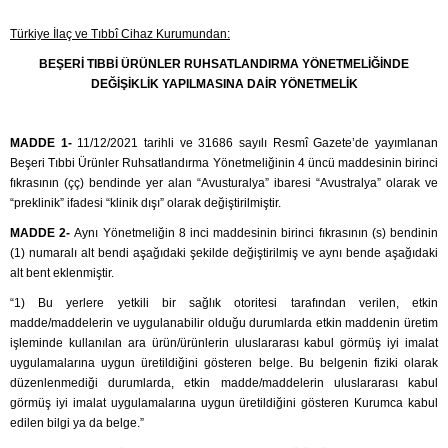
Türkiye İlaç ve Tıbbî Cihaz Kurumundan:
BEŞERİ TIBBİ ÜRÜNLER RUHSATLANDIRMA YÖNETMELİĞİNDE
DEĞİŞİKLİK YAPILMASINA DAİR YÖNETMELİK
MADDE 1-
11/12/2021 tarihli ve 31686 sayılı Resmî Gazete’de yayımlanan
Beşeri Tıbbi Ürünler Ruhsatlandırma Yönetmeliğinin 4 üncü maddesinin birinci
fıkrasının (çç) bendinde yer alan “Avusturalya” ibaresi “Avustralya” olarak ve
“preklinik” ifadesi “klinik dışı” olarak değiştirilmiştir.
MADDE 2-
Aynı Yönetmeliğin 8 inci maddesinin birinci fıkrasının (s) bendinin
(1) numaralı alt bendi aşağıdaki şekilde değiştirilmiş ve aynı bende aşağıdaki
alt bent eklenmiştir.
“1) Bu yerlere yetkili bir sağlık otoritesi tarafından verilen, etkin
madde/maddelerin ve uygulanabilir olduğu durumlarda etkin maddenin üretim
işleminde kullanılan ara ürün/ürünlerin uluslararası kabul görmüş iyi imalat
uygulamalarına uygun üretildiğini gösteren belge. Bu belgenin fiziki olarak
düzenlenmediği durumlarda, etkin madde/maddelerin uluslararası kabul
görmüş iyi imalat uygulamalarına uygun üretildiğini gösteren Kurumca kabul
edilen bilgi ya da belge.”