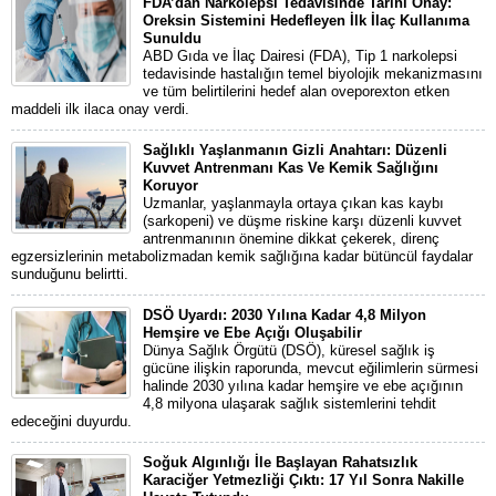
FDA’dan Narkolepsi Tedavisinde Tarihi Onay:
Oreksin Sistemini Hedefleyen İlk İlaç Kullanıma
Sunuldu
ABD Gıda ve İlaç Dairesi (FDA), Tip 1 narkolepsi
tedavisinde hastalığın temel biyolojik mekanizmasını
ve tüm belirtilerini hedef alan oveporexton etken
maddeli ilk ilaca onay verdi.
Sağlıklı Yaşlanmanın Gizli Anahtarı: Düzenli
Kuvvet Antrenmanı Kas Ve Kemik Sağlığını
Koruyor
Uzmanlar, yaşlanmayla ortaya çıkan kas kaybı
(sarkopeni) ve düşme riskine karşı düzenli kuvvet
antrenmanının önemine dikkat çekerek, direnç
egzersizlerinin metabolizmadan kemik sağlığına kadar bütüncül faydalar
sunduğunu belirtti.
DSÖ Uyardı: 2030 Yılına Kadar 4,8 Milyon
Hemşire ve Ebe Açığı Oluşabilir
Dünya Sağlık Örgütü (DSÖ), küresel sağlık iş
gücüne ilişkin raporunda, mevcut eğilimlerin sürmesi
halinde 2030 yılına kadar hemşire ve ebe açığının
4,8 milyona ulaşarak sağlık sistemlerini tehdit
edeceğini duyurdu.
Soğuk Algınlığı İle Başlayan Rahatsızlık
Karaciğer Yetmezliği Çıktı: 17 Yıl Sonra Nakille