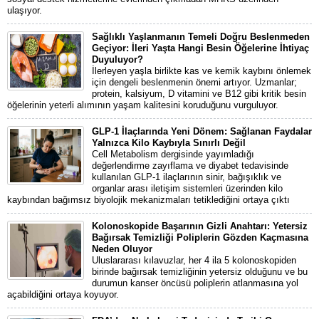
ulaşıyor.
Sağlıklı Yaşlanmanın Temeli Doğru Beslenmeden
Geçiyor: İleri Yaşta Hangi Besin Öğelerine İhtiyaç
Duyuluyor?
İlerleyen yaşla birlikte kas ve kemik kaybını önlemek
için dengeli beslenmenin önemi artıyor. Uzmanlar;
protein, kalsiyum, D vitamini ve B12 gibi kritik besin
öğelerinin yeterli alımının yaşam kalitesini koruduğunu vurguluyor.
GLP-1 İlaçlarında Yeni Dönem: Sağlanan Faydalar
Yalnızca Kilo Kaybıyla Sınırlı Değil
Cell Metabolism dergisinde yayımladığı
değerlendirme zayıflama ve diyabet tedavisinde
kullanılan GLP-1 ilaçlarının sinir, bağışıklık ve
organlar arası iletişim sistemleri üzerinden kilo
kaybından bağımsız biyolojik mekanizmaları tetiklediğini ortaya çıktı
Kolonoskopide Başarının Gizli Anahtarı: Yetersiz
Bağırsak Temizliği Poliplerin Gözden Kaçmasına
Neden Oluyor
Uluslararası kılavuzlar, her 4 ila 5 kolonoskopiden
birinde bağırsak temizliğinin yetersiz olduğunu ve bu
durumun kanser öncüsü poliplerin atlanmasına yol
açabildiğini ortaya koyuyor.