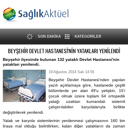
SON DAKİKA
KATEGORİLER
BEYŞEHİR DEVLET HASTANESİ'NİN YATAKLARI YENİLENDİ
Beyşehir ilçesinde bulunan 132 yataklı Devlet Hastanesi'nin
yatakları yenilendi.
19 Ağustos 2014 Salı 14:55
Beyşehir Devlet Hastanesi'nden yapılan
yazılı açıklamaya göre, hastanede çeşitli
bölümlerde yer alan 49'u yetişkin, 15'i
çocuk olmak üzere toplam 64 ortopedik
yatağı uzaktan kumandalı sistemli
çalıştırılabilen karyolalarıyla birlikte
değiştirilerek yenilendi.
Yatak ve karyola sistemlerinin yenilenmesi çalışmasının 160 bin
liraya mal olduğu belirtilirken, kalan diğer yatakların da zaman