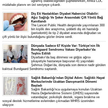
uğramış olabileceğinden şüphelenirken, Afrika CDC
müdahale planını en üst seviyeye çıkardı.
Diş Eti Hastalıkları Diyabet Habercisi Olabilir:
Ağız Sağlığı Ve Şeker Arasındaki Çift Yönlü Bağ
Kanıtlandı
The Lancet Public Health dergisinde yayımlanan 300
bin kişilik dev araştırma, şiddetli diş eti hastalığı
(periodontit) ile tip 2 diyabet arasında doğrudan ve
çift yönlü bir ilişki bulunduğunu gözler önüne serdi.
Dünyada Sadece 67 Kişide Var: Türkiye’nin İlk
Bundgaard Sendromu Vakası Diyarbakır’da
Teşhis Edildi
Diyarbakır’da baş dönmesi ve göğüs ağrısı
şikayetiyle hastaneye başvuran 41 yaşındaki
Şehmus Doğan’da, dünyada son derece nadir görülen
kalıtsal Bundgaard Sendromu saptandı.
Sağlık Bakanlığı'ndan Dijital Adım: Sağlıklı Hayat
Merkezlerinde Uzaktan Danışmanlık Dönemi
Başladı
Sağlık Bakanlığı'nca uygulamaya konulan Uzaktan
Hasta Değerlendirme Sistemi (UHDS) sayesinde
vatandaşlar; psikolojik destek, sigara bırakma ve
sosyal destek hizmetlerine evlerinden çıkmadan MHRS üzerinden
ulaşıyor.