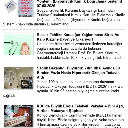
Yöntemi (Biyometrik Kimlik Doğrulama Sistemi)
07.08.2026
Sosyal Güvenlik Kurumu Başkanlığı tarafından
Türkiye Cumhuriyeti Kimlik Kartı İle Elektronik Kimlik
Doğrulama Yöntemi (Biyometrik Kimlik Doğrulama
Sistemi) hakkında duyuru-11 yayımlandı.
Sessiz Tehlike Karaciğer Yağlanması: Siroz Ve
Kalp Krizine Davetiye Çıkarıyor!
Uzun süre hiçbir belirti vermeden ilerleyen karaciğer
yağlanmasına karşı uyarılarda bulunan
Gastroenteroloji Uzmanı Prof. Dr. Bülent Yıldırım,
hastalık hakkındaki 10 kritik yanlışı tek tek sıraladı.
Sağlık Bakanlığı Duyurdu: Yılın İlk 6 Ayında 10
Binden Fazla Hasta Hiperbarik Oksijen Tedavisi
Aldı
Yüzde 100 oksijen solunumu esasına dayanan
Hiperbarik Oksijen Tedavisi (HBOT), 2026'nın ilk altı
ayında 10 bin 93 hastanın iyileşme sürecine katkı
sağladı.
KDC'de Büyük Ebola Felaketi: Vakalar 4 Bini Aştı,
Virüste Mutasyon Şüphesi!
Kongo Demokratik Cumhuriyeti'nde (KDC) tarihin en
büyük ikinci Ebola salgını yaşanıyor. Vaka sayısının
4 bini aşması üzerine yetkililer virüsün mutasyona