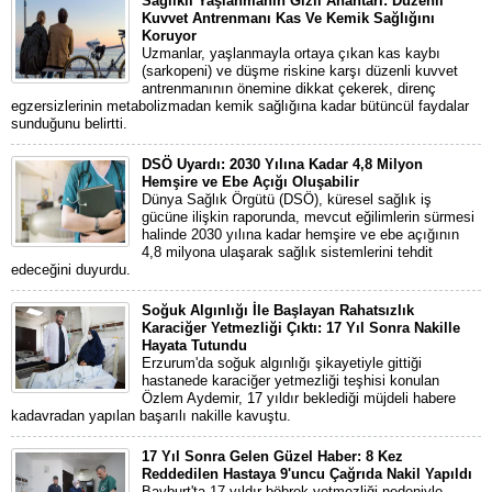
Sağlıklı Yaşlanmanın Gizli Anahtarı: Düzenli
Kuvvet Antrenmanı Kas Ve Kemik Sağlığını
Koruyor
Uzmanlar, yaşlanmayla ortaya çıkan kas kaybı
(sarkopeni) ve düşme riskine karşı düzenli kuvvet
antrenmanının önemine dikkat çekerek, direnç
egzersizlerinin metabolizmadan kemik sağlığına kadar bütüncül faydalar
sunduğunu belirtti.
DSÖ Uyardı: 2030 Yılına Kadar 4,8 Milyon
Hemşire ve Ebe Açığı Oluşabilir
Dünya Sağlık Örgütü (DSÖ), küresel sağlık iş
gücüne ilişkin raporunda, mevcut eğilimlerin sürmesi
halinde 2030 yılına kadar hemşire ve ebe açığının
4,8 milyona ulaşarak sağlık sistemlerini tehdit
edeceğini duyurdu.
Soğuk Algınlığı İle Başlayan Rahatsızlık
Karaciğer Yetmezliği Çıktı: 17 Yıl Sonra Nakille
Hayata Tutundu
Erzurum'da soğuk algınlığı şikayetiyle gittiği
hastanede karaciğer yetmezliği teşhisi konulan
Özlem Aydemir, 17 yıldır beklediği müjdeli habere
kadavradan yapılan başarılı nakille kavuştu.
17 Yıl Sonra Gelen Güzel Haber: 8 Kez
Reddedilen Hastaya 9'uncu Çağrıda Nakil Yapıldı
Bayburt'ta 17 yıldır böbrek yetmezliği nedeniyle