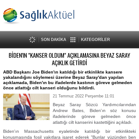
SON DAKİKA
KATEGORİLER
BİDEN'IN "KANSER OLDUM" AÇIKLAMASINA BEYAZ SARAY
AÇIKLIK GETİRDİ
ABD Başkanı Joe Biden'ın katıldığı bir etkinlikte kansere
yakalandığını söylemesi üzerine Beyaz Saray'dan yapılan
açıklamada, Biden'ın bu ifadelerde kastının göreve gelmeden
önce atlattığı cilt kanseri olduğunu bildirdi.
21 Temmuz 2022 Perşembe 11:01
Beyaz Saray Sözcü Yardımcılarından
Andrew Bates, Biden'ın söz konusu
ifadelerinde göreve gelmeden önce
atlattığı cilt kanserini kastettiğini açıkladı.
Biden'ın Massachusetts eyaletinde katıldığı bir etkinlikteki
konuşmasında fosil yakıtlara işaret ederek "Bunlar yüzünden ben