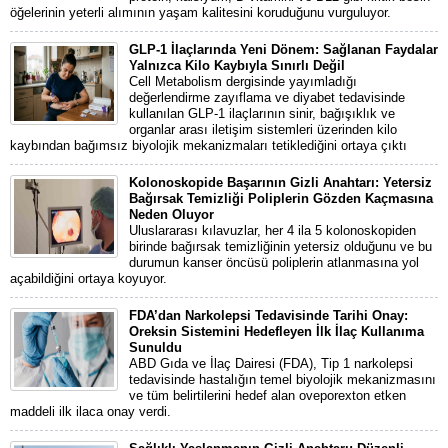
öğelerinin yeterli alımının yaşam kalitesini koruduğunu vurguluyor.
GLP-1 İlaçlarında Yeni Dönem: Sağlanan Faydalar
Yalnızca Kilo Kaybıyla Sınırlı Değil
Cell Metabolism dergisinde yayımladığı
değerlendirme zayıflama ve diyabet tedavisinde
kullanılan GLP-1 ilaçlarının sinir, bağışıklık ve
organlar arası iletişim sistemleri üzerinden kilo
kaybından bağımsız biyolojik mekanizmaları tetiklediğini ortaya çıktı
Kolonoskopide Başarının Gizli Anahtarı: Yetersiz
Bağırsak Temizliği Poliplerin Gözden Kaçmasına
Neden Oluyor
Uluslararası kılavuzlar, her 4 ila 5 kolonoskopiden
birinde bağırsak temizliğinin yetersiz olduğunu ve bu
durumun kanser öncüsü poliplerin atlanmasına yol
açabildiğini ortaya koyuyor.
FDA’dan Narkolepsi Tedavisinde Tarihi Onay:
Oreksin Sistemini Hedefleyen İlk İlaç Kullanıma
Sunuldu
ABD Gıda ve İlaç Dairesi (FDA), Tip 1 narkolepsi
tedavisinde hastalığın temel biyolojik mekanizmasını
ve tüm belirtilerini hedef alan oveporexton etken
maddeli ilk ilaca onay verdi.