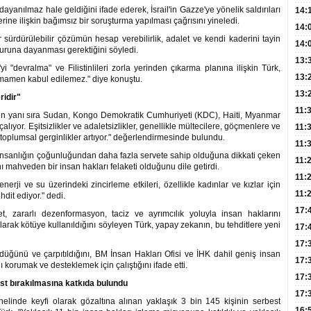
n dayanılmaz hale geldiğini ifade ederek, İsrail'in Gazze'ye yönelik saldırıları
Hay
14:
erine ilişkin bağımsız bir soruşturma yapılması çağrısını yineledi.
Baş
geli
14:
sürdürülebilir çözümün hesap verebilirlik, adalet ve kendi kaderini tayin
Düş
14:
 onuruna dayanması gerektiğini söyledi.
Daki
Kap
13:
"devralma" ve Filistinlileri zorla yerinden çıkarma planına ilişkin Türk,
Edi
(Roz
13:
tamamen kabul edilemez." diye konuştu.
Gör
13:
ridir"
Meyv
11:
'nin yanı sıra Sudan, Kongo Demokratik Cumhuriyeti (KDC), Haiti, Myanmar
alıyor. Eşitsizlikler ve adaletsizlikler, genellikle mültecilere, göçmenlere ve
3,5 
11:
toplumsal gerginlikler artıyor." değerlendirmesinde bulundu.
Old
11:
insanlığın çoğunluğundan daha fazla servete sahip olduğuna dikkati çeken
Dev
11:
nı mahveden bir insan hakları felaketi olduğunu dile getirdi.
Oluş
11:
 enerji ve su üzerindeki zincirleme etkileri, özellikle kadınlar ve kızlar için
Risk
11:
hdit ediyor." dedi.
Apan
17:
fret, zararlı dezenformasyon, taciz ve ayrımcılık yoluyla insan haklarını
larak kötüye kullanıldığını söyleyen Türk, yapay zekanın, bu tehditlere yeni
Amel
17:
Hac
17:
düğünü ve çarpıtıldığını, BM İnsan Hakları Ofisi ve İHK dahil geniş insan
Yaşl
17:
 korumak ve desteklemek için çalıştığını ifade etti.
Müd
17:
best bırakılmasına katkıda bulundu
Yaln
17:
elinde keyfi olarak gözaltına alınan yaklaşık 3 bin 145 kişinin serbest
Şeke
16: