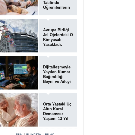
Tatilinde
Öğrenilenlerin
Yüzde 39'u
Unutulabiliyor
Avrupa Birliği
Jel Ojelerdeki O
Kimyasalı
Yasakladı:
Kısırlık ve Alerji
Riski Uyarısı
Dijitalleşmeyle
Yayılan Kumar
Bağımlılığı
Beyni ve Aileyi
Yıkıma
Uğratıyor
Orta Yaştaki Üç
Altın Kural
Demanssız
Yaşamı 13 Yıl
Uzatabiliyor
|
|
DÜN
BU HAFTA
BU AY