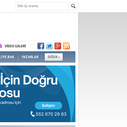
İYE BAK.
YAZARLAR
DİĞER »