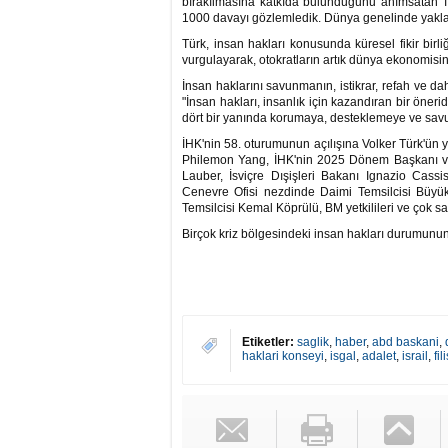
bırakılmasına katkıda bulunduğunu anımsatan Tü
1000 davayı gözlemledik. Dünya genelinde yaklaşık
Türk, insan hakları konusunda küresel fikir birliği
vurgulayarak, otokratların artık dünya ekonomisinin 
İnsan haklarını savunmanın, istikrar, refah ve da
"İnsan hakları, insanlık için kazandıran bir öneri
dört bir yanında korumaya, desteklemeye ve sa
İHK'nin 58. oturumunun açılışına Volker Türk'ün 
Philemon Yang, İHK'nin 2025 Dönem Başkanı ve 
Lauber, İsviçre Dışişleri Bakanı Ignazio Cass
Cenevre Ofisi nezdinde Daimi Temsilcisi Büyü
Temsilcisi Kemal Köprülü, BM yetkilileri ve çok say
Birçok kriz bölgesindeki insan hakları durumunun 
Etiketler:
saglik
,
haber
,
abd baskani
,
haklari konseyi
,
isgal
,
adalet
,
israil
,
fil