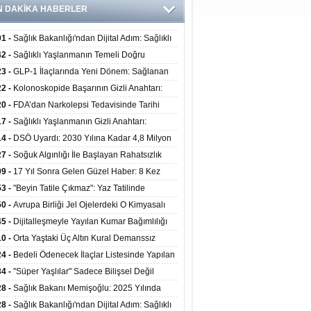
N DAKİKA HABERLER
01 -
Sağlık Bakanlığı'ndan Dijital Adım: Sağlıklı
at Merkezlerinde Uzaktan Danışmanlık Dönemi
42 -
Sağlıklı Yaşlanmanın Temeli Doğru
ladı
enmeden Geçiyor: İleri Yaşta Hangi Besin
23 -
GLP-1 İlaçlarında Yeni Dönem: Sağlanan
erine İhtiyaç Duyuluyor?
alar Yalnızca Kilo Kaybıyla Sınırlı Değil
22 -
Kolonoskopide Başarının Gizli Anahtarı:
rsiz Bağırsak Temizliği Poliplerin Gözden
20 -
FDA’dan Narkolepsi Tedavisinde Tarihi
masına Neden Oluyor
: Oreksin Sistemini Hedefleyen İlk İlaç
17 -
Sağlıklı Yaşlanmanın Gizli Anahtarı:
lanıma Sunuldu
nli Kuvvet Antrenmanı Kas Ve Kemik Sağlığını
14 -
DSÖ Uyardı: 2030 Yılına Kadar 4,8 Milyon
uyor
ire ve Ebe Açığı Oluşabilir
27 -
Soğuk Algınlığı İle Başlayan Rahatsızlık
ciğer Yetmezliği Çıktı: 17 Yıl Sonra Nakille
09 -
17 Yıl Sonra Gelen Güzel Haber: 8 Kez
ata Tutundu
edilen Hastaya 9'uncu Çağrıda Nakil Yapıldı
53 -
"Beyin Tatile Çıkmaz": Yaz Tatilinde
nilenlerin Yüzde 39'u Unutulabiliyor
50 -
Avrupa Birliği Jel Ojelerdeki O Kimyasalı
kladı: Kısırlık ve Alerji Riski Uyarısı
45 -
Dijitalleşmeyle Yayılan Kumar Bağımlılığı
i ve Aileyi Yıkıma Uğratıyor
10 -
Orta Yaştaki Üç Altın Kural Demanssız
mı 13 Yıl Uzatabiliyor
24 -
Bedeli Ödenecek İlaçlar Listesinde Yapılan
enlemeler Hakkında Duyuru 2026/30
34 -
"Süper Yaşlılar" Sadece Bilişsel Değil
ksel Olarak da Daha Sağlıklı Yaşıyor
28 -
Sağlık Bakanı Memişoğlu: 2025 Yılında
Bini Aşkın Kişiye Emzirme Eğitimi Verildi
28 -
Sağlık Bakanlığı'ndan Dijital Adım: Sağlıklı