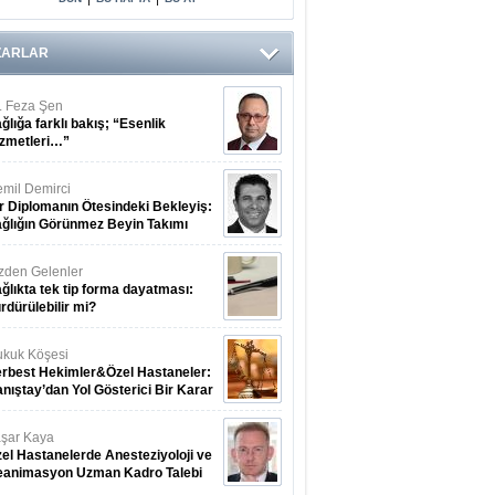
ZARLAR
. Feza Şen
ğlığa farklı bakış; “Esenlik
zmetleri…”
mil Demirci
r Diplomanın Ötesindeki Bekleyiş:
ğlığın Görünmez Beyin Takımı
zden Gelenler
ğlıkta tek tip forma dayatması:
rdürülebilir mi?
kuk Köşesi
rbest Hekimler&Özel Hastaneler:
nıştay’dan Yol Gösterici Bir Karar
şar Kaya
el Hastanelerde Anesteziyoloji ve
eanimasyon Uzman Kadro Talebi