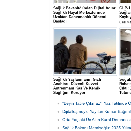
Sağlık Bakanlığı'ndan Dijital Adım:
GLP-1 
Sağlıklı Hayat Merkezlerinde
Sağlan
Uzaktan Danışmanlık Dönemi
Kaybıy
Başladı
Cell Me
Sağlık Bakanlığı'nca uygulamaya
değerle
konulan Uzaktan Hasta Değerlendirme
tedavis
Sistemi (UHDS) sayesinde vatandaşlar;
sinir, b
psikolojik destek, sigara bırakma ve
sisteml
sosyal destek hizmetlerine evlerinden
bağımsı
çıkmadan MHRS üzerinden ulaşıyor.
tetikled
Sağlıklı Yaşlanmanın Gizli
Soğuk 
Anahtarı: Düzenli Kuvvet
Rahats
Antrenmanı Kas Ve Kemik
Çıktı:
Sağlığını Koruyor
Tutun
Uzmanlar, yaşlanmayla ortaya çıkan kas
Erzurum
kaybı (sarkopeni) ve düşme riskine karşı
gittiği
"Beyin Tatile Çıkmaz": Yaz Tatilinde 
düzenli kuvvet antrenmanının önemine
teşhisi
dikkat çekerek, direnç egzersizlerinin
Dijitalleşmeyle Yayılan Kumar Bağımlı
bekled
metabolizmadan kemik sağlığına kadar
yapılan
Orta Yaştaki Üç Altın Kural Demanssı
bütüncül faydalar sunduğunu belirtti.
Sağlık Bakanı Memişoğlu: 2025 Yılınd