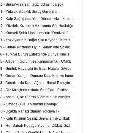
at Merkezlerinde Uzaktan Sağlık Hizmeti
16 -
Bursa’yı sarsan taciz iddiasında şok
ladı
şme!
09 -
Yüksek Sıcaklık Sürüş Güvenliğini
ürüyor: 40 Derecede Güvenli Sürüş Süresi 53
00 -
Kalp Sağlığında Yeni Dönem: Akıllı Klozet
kaya İniyor
ağı 30 Saniyede Ritim Bozukluğunu Tespit
39 -
Yüzdeki Kızarıklık ve Yanma Gül Hastalığı
yor
asea) Belirtisi Olabilir
29 -
Kocaeli Şehir Hastanesi'nin "Denizaltı"
ünümlü Ünitesi Hastalara Umut Oluyor
21 -
Yaz Aylarının Doğal Şifa Kaynağı: Kırmızı
eler Bağışıklığı ve Kalbi Koruyor
39 -
Gülme Krizlerini Oyun Sanan Aile Şokta:
Yaşındaki Çocuk 8 Kez Felç Geçirdi
36 -
Türkiye Burun Estetiğinde Dünya İkincisi
u
35 -
Afetlerin Görünmez Kahramanları: UMKE
 Kadrosuyla Görev Başında
29 -
Günlük Hayattaki Bu Basit Hatalar Sivilce
umunu Tetikliyor
27 -
Orman Yangını Dumanı Kalp Krizi ve İnme
ini Artırıyor
23 -
Çocuklarda Karın Ağrısını İhmal Etmeyin:
disit Habercisi Olabilir
42 -
Diz Kireçlenmesinde Son Çare: Protez
iyatı İle Yaşam Kalitesi Artıyor
40 -
Astımlı Çocuklarda A Vitamini ile Akciğer
mi Arasında Bağlantı Bulundu
38 -
Omega-3 ve D Vitamini Biyolojik
anmayı Yavaşlatabilir
36 -
Uçakta Rahatsızlanan Yolcuya İlk
ahale Sağlık Bakanı Memişoğlu'ndan Geldi
34 -
Kalp Krizinin Sessiz Sinyallerine Dikkat:
ızca Göğüs Ağrısıyla Gelmiyor
33 -
Her Sabah Poğaça Yiyenler Dikkat: Gizli
r ve Yağ Yükü Kalbi ve Bağırsakları Tehdit
55 -
Dünya Sağlık Örgütü Uyardı: Alkol Kanser