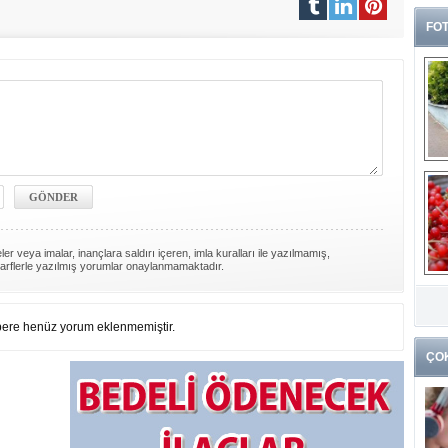
FOT
er veya imalar, inançlara saldırı içeren, imla kuralları ile yazılmamış,
arflerle yazılmış yorumlar onaylanmamaktadır.
G
k
ere henüz yorum eklenmemiştir.
ÇO