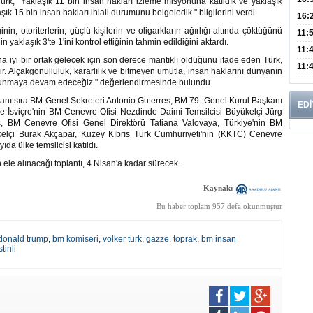
rk, "Yaklaşık 11 bin insan hakları izleme misyonuna katıldık ve yaklaşık
 15 bin insan hakları ihlali durumunu belgeledik." bilgilerini verdi.
Edi
Risk
16:
nin, otoriterlerin, güçlü kişilerin ve oligarkların ağırlığı altında çöktüğünü
İns
11:
yaklaşık 3'te 1'ini kontrol ettiğinin tahmin edildiğini aktardı.
Uzm
11:
ha iyi bir ortak gelecek için son derece mantıklı olduğunu ifade eden Türk,
Yıll
11:
dir. Alçakgönüllülük, kararlılık ve bitmeyen umutla, insan haklarını dünyanın
vunmaya devam edeceğiz." değerlendirmesinde bulundu.
Enfe
yanı sıra BM Genel Sekreteri Antonio Guterres, BM 79. Genel Kurul Başkanı
EDİ
İsviçre'nin BM Cenevre Ofisi Nezdinde Daimi Temsilcisi Büyükelçi Jürg
is, BM Cenevre Ofisi Genel Direktörü Tatiana Valovaya, Türkiye'nin BM
kelçi Burak Akçapar, Kuzey Kıbrıs Türk Cumhuriyeti'nin (KKTC) Cenevre
ıda ülke temsilcisi katıldı.
ele alınacağı toplantı, 4 Nisan'a kadar sürecek.
Kaynak:
Bu haber toplam 957 defa okunmuştur
donald trump
,
bm komiseri
,
volker turk
,
gazze
,
toprak
,
bm insan
istinli