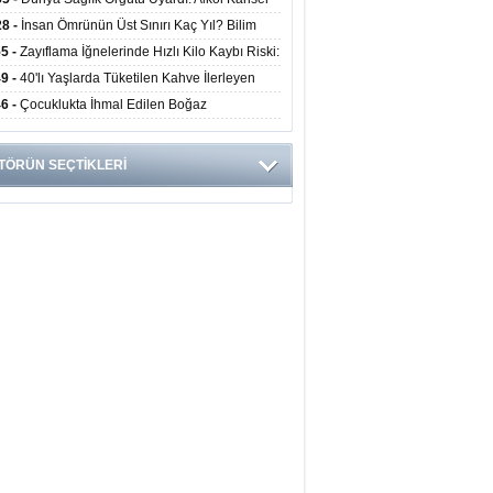
yor
ini Doğrudan Artırıyor
28 -
İnsan Ömrünün Üst Sınırı Kaç Yıl? Bilim
anlarından Yeni Yaşam Süresi Modeli
55 -
Zayıflama İğnelerinde Hızlı Kilo Kaybı Riski:
anlar Hekim Kontrolü Şart Diyor
49 -
40'lı Yaşlarda Tüketilen Kahve İlerleyen
arda Zihinsel ve Fiziksel Sağlığı Koruyor
46 -
Çocuklukta İhmal Edilen Boğaz
ksiyonu İleride Kalp Kapağını Bozabiliyor
TÖRÜN SEÇTİKLERİ