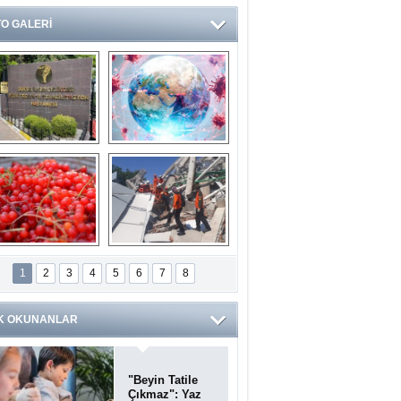
O GALERİ
Ve burası da bir 
14 soruda 
devlet hastanesi
Koronavirüs 
hakkında kendinizi 
test edin...
ilaburu meyvesi 
Endonezya’daki 
anserden koruyor
deprem: Ölü sayısı 
1
2
3
4
5
6
7
8
bin 203'e yükseldi
K OKUNANLAR
"Beyin Tatile
Çıkmaz": Yaz