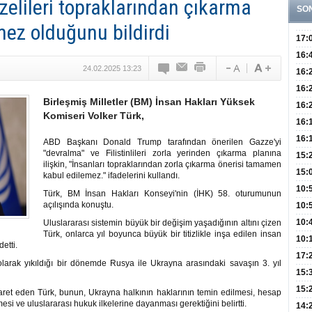
elileri topraklarından çıkarma
SO
mez olduğunu bildirdi
17:
Hay
16:
24.02.2025 13:23
Baş
Besl
16:
Öğel
Fayd
16:
Birleşmiş Milletler (BM) İnsan Hakları Yüksek
Yete
16:
Komiseri Volker Türk,
Kaç
Onay
16:
Kul
Düze
16:
ABD Başkanı Donald Trump tarafından önerilen Gazze'yi
"devralma" ve Filistinlileri zorla yerinden çıkarma planına
Kor
Hemş
15:
ilişkin, "İnsanları topraklarından zorla çıkarma önerisi tamamen
Kara
15:
kabul edilemez." ifadelerini kullandı.
Hay
Redd
10:
Türk, BM İnsan Hakları Konseyi'nin (İHK) 58. oturumunun
açılışında konuştu.
Öğre
10:
Yasa
10:
Uluslararası sistemin büyük bir değişim yaşadığının altını çizen
Türk, onlarca yıl boyunca büyük bir titizlikle inşa edilen insan
Beyn
10:
etti.
Yaşa
17:
tlı olarak yıkıldığı bir dönemde Rusya ile Ukrayna arasındaki savaşın 3. yıl
Düz
15:
Fizi
15:
şaret eden Türk, bunun, Ukrayna halkının haklarının temin edilmesi, hesap
si ve uluslararası hukuk ilkelerine dayanması gerektiğini belirtti.
300 
14: