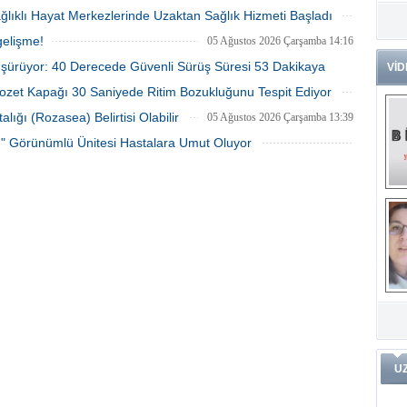
05 Ağustos 2026 Çarşamba 15:28
ağlıklı Hayat Merkezlerinde Uzaktan Sağlık Hizmeti Başladı
Dr
05 Ağustos 2026 Çarşamba 14:28
Tü
gelişme!
05 Ağustos 2026 Çarşamba 14:16
Zo
üşürüyor: 40 Derecede Güvenli Sürüş Süresi 53 Dakikaya
VİD
Av
lozet Kapağı 30 Saniyede Ritim Bozukluğunu Tespit Ediyor
He
05 Ağustos 2026 Çarşamba 14:09
05 Ağustos 2026 Çarşamba 14:00
ığı (Rozasea) Belirtisi Olabilir
05 Ağustos 2026 Çarşamba 13:39
Ç
Ön
tı" Görünümlü Ünitesi Hastalara Umut Oluyor
Me
05 Ağustos 2026 Çarşamba 13:29
Fa
(m
ve
Di
m
Pr
Pr
İ
Ko
ar
Öğ
ko
Dy
U
Da
ar