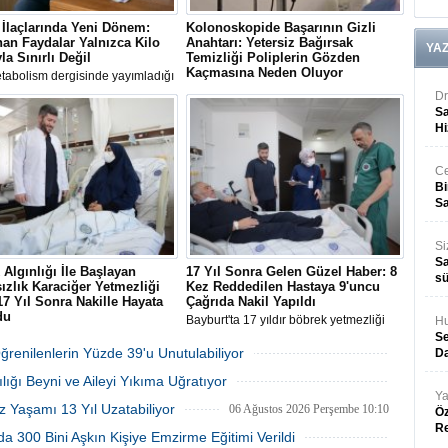
İlaçlarında Yeni Dönem:
Kolonoskopide Başarının Gizli
an Faydalar Yalnızca Kilo
Anahtarı: Yetersiz Bağırsak
YA
la Sınırlı Değil
Temizliği Poliplerin Gözden
Kaçmasına Neden Oluyor
tabolism dergisinde yayımladığı
ndirme zayıflama ve diyabet
Uluslararası kılavuzlar, her 4 ila 5
Dr
inde kullanılan GLP-1 ilaçlarının
kolonoskopiden birinde bağırsak
Sa
ağışıklık ve organlar arası iletişim
temizliğinin yetersiz olduğunu ve bu
Hi
eri üzerinden kilo kaybından
durumun kanser öncüsü poliplerin
z biyolojik mekanizmaları
atlanmasına yol açabildiğini ortaya
iğini ortaya çıktı
koyuyor.
Ce
Bi
Sa
Si
Sa
Algınlığı İle Başlayan
17 Yıl Sonra Gelen Güzel Haber: 8
sü
ızlık Karaciğer Yetmezliği
Kez Reddedilen Hastaya 9'uncu
 17 Yıl Sonra Nakille Hayata
Çağrıda Nakil Yapıldı
du
Bayburt'ta 17 yıldır böbrek yetmezliği
Hu
'da soğuk algınlığı şikayetiyle
nedeniyle diyalize giren 64 yaşındaki
Se
 hastanede karaciğer yetmezliği
Mustafa Öztürk, 8 kez doku
Öğrenilenlerin Yüzde 39'u Unutulabiliyor
Da
 konulan Özlem Aydemir, 17 yıldır
uyumsuzluğu sebebiyle hüsrana
06 Ağustos 2026 Perşembe 10:53
lığı Beyni ve Aileyi Yıkıma Uğratıyor
iği müjdeli habere kadavradan
uğramasının ardından 9'uncu kez
 başarılı nakille kavuştu.
bulunan kadavra böbrekle yeniden
Ya
06 Ağustos 2026 Perşembe 10:45
z Yaşamı 13 Yıl Uzatabiliyor
06 Ağustos 2026 Perşembe 10:10
hayata tutundu.
Öz
R
a 300 Bini Aşkın Kişiye Emzirme Eğitimi Verildi