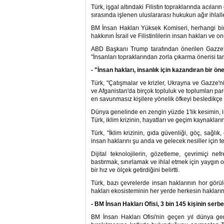
Türk, işgal altındaki Filistin topraklarında acıları
sırasında işlenen uluslararası hukukun ağır ihlall
BM İnsan Hakları Yüksek Komiseri, herhangi bir 
hakkının İsrail ve Filistinlilerin insan hakları ve
ABD Başkanı Trump tarafından önerilen Gazze'yi 
"İnsanları topraklarından zorla çıkarma önerisi 
- "İnsan hakları, insanlık için kazandıran bir öne
Türk, "Çatışmalar ve krizler, Ukrayna ve Gazze
ve Afganistan'da birçok topluluk ve toplumları parç
en savunmasız kişilere yönelik öfkeyi besledikçe 
Dünya genelinde en zengin yüzde 1'lik kesimin, 
Türk, iklim krizinin, hayatları ve geçim kaynakları
Türk, "İklim krizinin, gıda güvenliği, göç, sağlık,
insan haklarını şu anda ve gelecek nesiller için te
Dijital teknolojilerin, gözetleme, çevrimiçi ne
bastırmak, sınırlamak ve ihlal etmek için yaygın o
bir hız ve ölçek getirdiğini belirtti.
Türk, bazı çevrelerde insan haklarının hor görül
hakları ekosisteminin her yerde herkesin haklarını
- BM İnsan Hakları Ofisi, 3 bin 145 kişinin ser
BM İnsan Hakları Ofisi'nin geçen yıl dünya gen