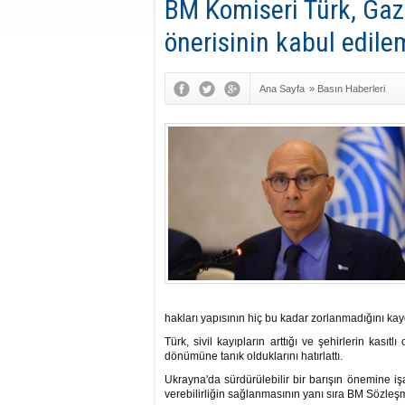
BM Komiseri Türk, Gazz
önerisinin kabul edile
Ana Sayfa
»
Basın Haberleri
hakları yapısının hiç bu kadar zorlanmadığını kayd
Türk, sivil kayıpların arttığı ve şehirlerin kası
dönümüne tanık olduklarını hatırlattı.
Ukrayna'da sürdürülebilir bir barışın önemine i
verebilirliğin sağlanmasının yanı sıra BM Sözleşme