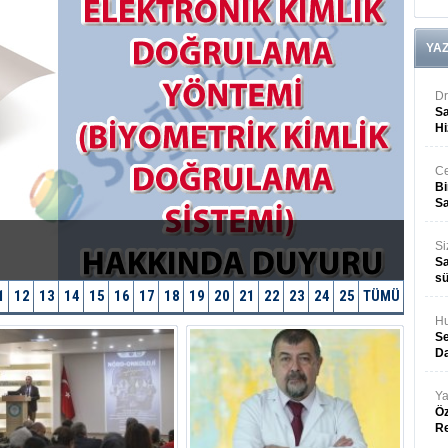
YA
Dr
Sa
Hi
Ce
Bi
Sa
Si
Sa
sü
1
12
13
14
15
16
17
18
19
20
21
22
23
24
25
TÜMÜ
Hu
Se
Da
Ya
Öz
R