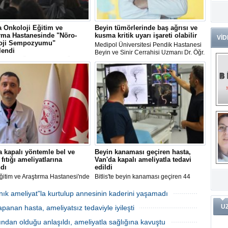
Dr
Tü
 Onkoloji Eğitim ve
Beyin tümörlerinde baş ağrısı ve
Zo
rma Hastanesinde "Nöro-
kusma kritik uyarı işareti olabilir
VİD
oji Sempozyumu"
Medipol Üniversitesi Pendik Hastanesi
Av
lendi
Beyin ve Sinir Cerrahisi Uzmanı Dr. Öğr.
He
Bilimleri Üniversitesi (SBÜ) Dr.
Üyesi Cevdet Gökçek, beyin
Ç
hman Yurtaslan Ankara Onkoloji
tümörlerinde baş ağrısı, kusma ve nöbet
Ön
ve Araştırma Hastanesinde Nöro-
gibi belirtilerin erken tanı açısından kritik
ji Sempozyumu düzenlendi.
öneme sahip olabileceğini belirtti.
Me
Fa
(m
ve
Di
m
Pr
a kapalı yöntemle bel ve
Beyin kanaması geçiren hasta,
fıtığı ameliyatlarına
Van'da kapalı ameliyatla tedavi
Pr
dı
edildi
İ
Ko
ar
itim ve Araştırma Hastanesi'nde
Bitlis'te beyin kanaması geçiren 44
Öğ
ko
ırseverin desteğiyle Türkiye'de
yaşındaki Sacide Derman, Van Eğitim
belirli merkezlerde bulunan
ve Araştırma Hastanesi'nde kapalı
k ameliyat"la kurtulup annesinin kaderini yaşamadı
ndoskopik Diskektomi Sistemi"
ameliyatla tedavi edildi.
Dy
01 Eylül 2025 Pazartesi 11:08
U
panan hasta, ameliyatsız tedaviyle iyileşti
dilerek, kapalı bel ve boyun fıtığı
Da
tlarına başlandı.
25 Temmuz 2025 Cuma 10:48
ar
ından olduğu anlaşıldı, ameliyatla sağlığına kavuştu