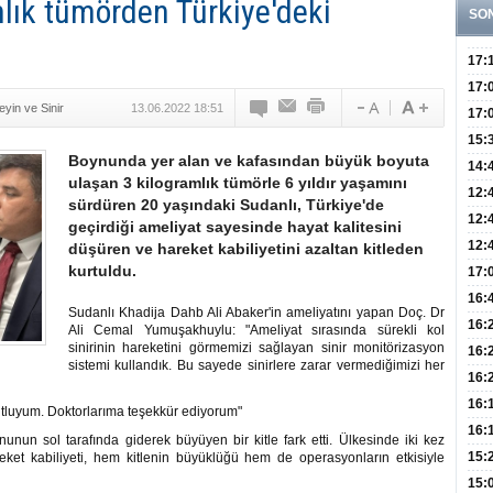
lık tümörden Türkiye'deki
SO
17:
Yaşt
17:
eyin ve Sinir
13.06.2022 18:51
Biyo
17:
Doğ
15:
Boynunda yer alan ve kafasından büyük boyuta
Sist
Ve K
14:
ulaşan 3 kilogramlık tümörle 6 yıldır yaşamını
10 B
12:
sürdüren 20 yaşındaki Sudanlı, Türkiye'de
Aldı
Bini
12:
geçirdiği ameliyat sayesinde hayat kalitesini
Olab
12:
düşüren ve hareket kabiliyetini azaltan kitleden
kurtuldu.
Bağ 
İlk
17:
Teşh
Hay
16:
Sudanlı Khadija Dahb Ali Abaker'in ameliyatını yapan Doç. Dr
Baş
Besl
16:
Ali Cemal Yumuşakhuylu: "Ameliyat sırasında sürekli kol
sinirinin hareketini görmemizi sağlayan sinir monitörizasyon
Öğel
Fayd
16:
sistemi kullandık. Bu sayede sinirlere zarar vermediğimizi her
Yete
16:
Kaç
Onay
16:
utluyum. Doktorlarıma teşekkür ediyorum"
Kul
Düze
16:
nun sol tarafında giderek büyüyen bir kitle fark etti. Ülkesinde iki kez
Kor
Hemş
15:
ket kabiliyeti, hem kitlenin büyüklüğü hem de operasyonların etkisiyle
Kara
15: