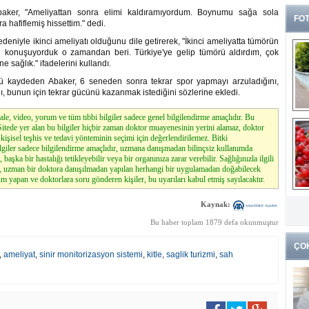
n Abaker, "Ameliyattan sonra elimi kaldıramıyordum. Boynumu sağa sola
FOT
 hafiflemiş hissettim." dedi.
eniyle ikinci ameliyatı olduğunu dile getirerek, "İkinci ameliyatta tümörün
i konuşuyorduk o zamandan beri. Türkiye'ye gelip tümörü aldırdım, çok
 sağlık." ifadelerini kullandı.
 kaydeden Abaker, 6 seneden sonra tekrar spor yapmayı arzuladığını,
nı, bunun için tekrar gücünü kazanmak istediğini sözlerine ekledi.
le, video, yorum ve tüm tıbbi bilgiler sadece genel bilgilendirme amaçlıdır. Bu
. Sitede yer alan bu bilgiler hiçbir zaman doktor muayenesinin yerini alamaz, doktor
kişisel teşhis ve tedavi yönteminin seçimi için değerlendirilemez. Bitki
lgiler sadece bilgilendirme amaçlıdır, uzmana danışmadan bilinçsiz kullanımda
, başka bir hastalığı tetikleyebilir veya bir organınıza zarar verebilir. Sağlığınızla ilgili
z, uzman bir doktora danışılmadan yapılan herhangi bir uygulamadan doğabilecek
m yapan ve doktorlara soru gönderen kişiler, bu uyarıları kabul etmiş sayılacaktır.
G
k
Kaynak:
Bu haber toplam 1879 defa okunmuştur
ÇO
,
ameliyat
,
sinir monitorizasyon sistemi
,
kitle
,
saglik turizmi
,
sah