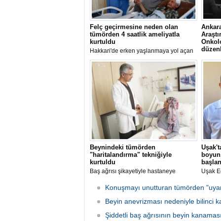
Felç geçirmesine neden olan
Ankara
tümörden 4 saatlik ameliyatla
Araştı
kurtuldu
Onkol
düzen
Hakkari'de erken yaşlanmaya yol açan
genetik hastalık (Werner sendromu)
Sağlık 
teşhisi konulan Tahir Sönmez, felç
Abdura
geçirmesine neden olan beynindeki
Eğitim 
tümörden Hakkari Devlet Hastanesi'nde
Onkolo
yapılan 4 saatlik ameliyatla kurtuldu.
Beynindeki tümörden
Uşak't
"haritalandırma" tekniğiyle
boyun 
kurtuldu
başlan
Baş ağrısı şikayetiyle hastaneye
Uşak Eğ
başvuran 76 yaşındaki Vahide
bir hay
Kabadayı, felç riski taşıyan kritik
sadece 
Konuşmayı unutturan tümörden "uyanı
bölgedeki tümörden "beyin
"Full E
haritalandırma" tekniğiyle kurtuldu.
Beyin anevrizması nedeniyle bilinci ka
temin e
ameliya
Şiddetli baş ağrısının beyin kanamas