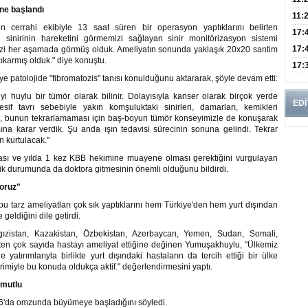
ine başlandı
Risk
11:
n cerrahi ekibiyle 13 saat süren bir operasyon yaptıklarını belirten
Apan
17:
 sinirinin hareketini görmemizi sağlayan sinir monitörizasyon sistemi
Amel
17:
mizi her aşamada görmüş olduk. Ameliyatın sonunda yaklaşık 20x20 santim
çıkarmış olduk." diye konuştu.
Hac
17:
e patolojide "fibromatozis" tanısı konulduğunu aktararak, şöyle devam etti:
Yaşl
huylu bir tümör olarak bilinir. Dolayısıyla kanser olarak birçok yerde
EDİ
if tavrı sebebiyle yakın komşuluktaki sinirleri, damarları, kemikleri
den, bunun tekrarlamaması için baş-boyun tümör konseyimizle de konuşarak
sına karar verdik. Şu anda ışın tedavisi sürecinin sonuna gelindi. Tekrar
n kurtulacak."
ası ve yılda 1 kez KBB hekimine muayene olması gerektiğini vurgulayan
ik durumunda da doktora gitmesinin önemli olduğunu bildirdi.
yoruz"
tarz ameliyatları çok sık yaptıklarını hem Türkiye'den hem yurt dışından
geldiğini dile getirdi.
ızistan, Kazakistan, Özbekistan, Azerbaycan, Yemen, Sudan, Somali,
'ten çok sayıda hastayı ameliyat ettiğine değinen Yumuşakhuylu, "Ülkemiz
 yatırımlarıyla birlikte yurt dışındaki hastaların da tercih ettiği bir ülke
miyle bu konuda oldukça aktif." değerlendirmesini yaptı.
 mutlu
16'da omzunda büyümeye başladığını söyledi.