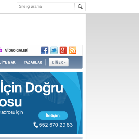
İYE BAK.
YAZARLAR
DİĞER »