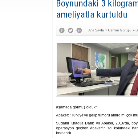
Boynundaki 3 kilogram
ameliyatla kurtuldu
Ana Sayfa
»
Uzman Görüşü
»
B
Cerrahisi
aşamada görmüş olduk"
Abaker: "Türkiye'ye gelip tümörü aldırdım, çok m
Sudanlı Khadija Dahb Ali Abaker, 2016'da, boynu
operasyon geçiren Abaker'in sol kolundaki hare
kısıtlandı.