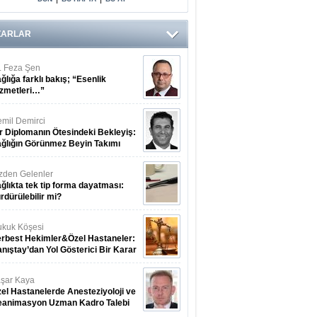
ZARLAR
. Feza Şen
ğlığa farklı bakış; “Esenlik
zmetleri…”
mil Demirci
r Diplomanın Ötesindeki Bekleyiş:
ğlığın Görünmez Beyin Takımı
zden Gelenler
ğlıkta tek tip forma dayatması:
rdürülebilir mi?
kuk Köşesi
rbest Hekimler&Özel Hastaneler:
nıştay’dan Yol Gösterici Bir Karar
şar Kaya
el Hastanelerde Anesteziyoloji ve
eanimasyon Uzman Kadro Talebi