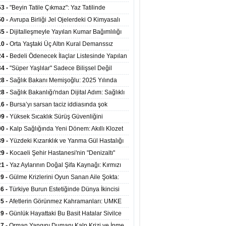
ata Tutundu
edilen Hastaya 9'uncu Çağrıda Nakil Yapıldı
53 -
"Beyin Tatile Çıkmaz": Yaz Tatilinde
nilenlerin Yüzde 39'u Unutulabiliyor
50 -
Avrupa Birliği Jel Ojelerdeki O Kimyasalı
kladı: Kısırlık ve Alerji Riski Uyarısı
45 -
Dijitalleşmeyle Yayılan Kumar Bağımlılığı
i ve Aileyi Yıkıma Uğratıyor
10 -
Orta Yaştaki Üç Altın Kural Demanssız
mı 13 Yıl Uzatabiliyor
24 -
Bedeli Ödenecek İlaçlar Listesinde Yapılan
enlemeler Hakkında Duyuru 2026/30
34 -
"Süper Yaşlılar" Sadece Bilişsel Değil
ksel Olarak da Daha Sağlıklı Yaşıyor
28 -
Sağlık Bakanı Memişoğlu: 2025 Yılında
Bini Aşkın Kişiye Emzirme Eğitimi Verildi
28 -
Sağlık Bakanlığı'ndan Dijital Adım: Sağlıklı
at Merkezlerinde Uzaktan Sağlık Hizmeti
16 -
Bursa’yı sarsan taciz iddiasında şok
ladı
şme!
09 -
Yüksek Sıcaklık Sürüş Güvenliğini
ürüyor: 40 Derecede Güvenli Sürüş Süresi 53
00 -
Kalp Sağlığında Yeni Dönem: Akıllı Klozet
kaya İniyor
ağı 30 Saniyede Ritim Bozukluğunu Tespit
39 -
Yüzdeki Kızarıklık ve Yanma Gül Hastalığı
yor
asea) Belirtisi Olabilir
29 -
Kocaeli Şehir Hastanesi'nin "Denizaltı"
ünümlü Ünitesi Hastalara Umut Oluyor
21 -
Yaz Aylarının Doğal Şifa Kaynağı: Kırmızı
eler Bağışıklığı ve Kalbi Koruyor
39 -
Gülme Krizlerini Oyun Sanan Aile Şokta:
Yaşındaki Çocuk 8 Kez Felç Geçirdi
36 -
Türkiye Burun Estetiğinde Dünya İkincisi
u
35 -
Afetlerin Görünmez Kahramanları: UMKE
 Kadrosuyla Görev Başında
29 -
Günlük Hayattaki Bu Basit Hatalar Sivilce
umunu Tetikliyor
27 -
Orman Yangını Dumanı Kalp Krizi ve İnme