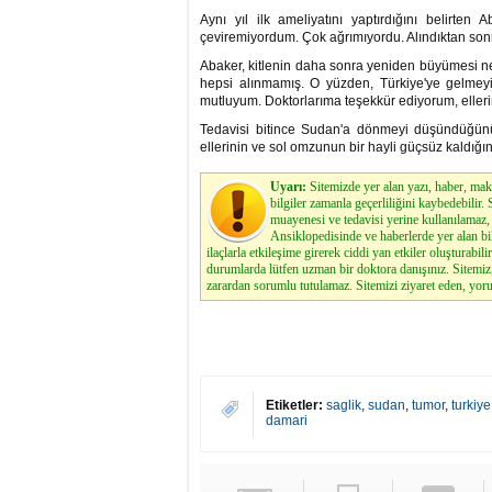
Aynı yıl ilk ameliyatını yaptırdığını belirte
çeviremiyordum. Çok ağrımıyordu. Alındıktan sonra
Abaker, kitlenin daha sonra yeniden büyümesi ned
hepsi alınmamış. O yüzden, Türkiye'ye gelmey
mutluyum. Doktorlarıma teşekkür ediyorum, ellerine
Tedavisi bitince Sudan'a dönmeyi düşündüğünü
ellerinin ve sol omzunun bir hayli güçsüz kaldığı
Uyarı:
Sitemizde yer alan yazı, haber, maka
bilgiler zamanla geçerliliğini kaybedebilir
muayenesi ve tedavisi yerine kullanılamaz, 
Ansiklopedisinde ve haberlerde yer alan bi
ilaçlarla etkileşime girerek ciddi yan etkiler oluşturabilir
durumlarda lütfen uzman bir doktora danışınız. Sitemi
zarardan sorumlu tutulamaz. Sitemizi ziyaret eden, yoru
Etiketler:
saglik
,
sudan
,
tumor
,
turkiye
damari