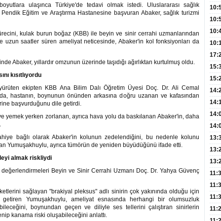
yutlara ulaşınca Türkiye'de tedavi olmak istedi. Uluslararası sağlık
Hay
Redd
10:
Pendik Eğitim ve Araştırma Hastanesine başvuran Abaker, sağlık turizmi
Öğre
10:
Yasa
10:
ürecini, kulak burun boğaz (KBB) ile beyin ve sinir cerrahi uzmanlarından
ve uzun saatler süren ameliyat neticesinde, Abaker'in kol fonksiyonları da
Beyn
10:
Yaşa
17:
inde Abaker, yıllardır omzunun üzerinde taşıdığı ağırlıktan kurtulmuş oldu.
Düz
15:
nı kısıtlıyordu
Fizi
15:
i yürüten ekipten KBB Ana Bilim Dalı Öğretim Üyesi Doç. Dr. Ali Cemal
300 
14:
ada, hastanın, boynunun önünden arkasına doğru uzanan ve kafasından
Hay
14:
rine başvurduğunu dile getirdi.
Baş
geli
14:
ve yemek yerken zorlanan, ayrıca hava yolu da baskılanan Abaker'in, daha
.
Düş
14:
Daki
hiye bağlı olarak Abaker'in kolunun zedelendiğini, bu nedenle kolunu
Kap
13:
tan Yumuşakhuylu, ayrıca tümörün de yeniden büyüdüğünü ifade etti.
Edi
(Roz
13:
eyi almak riskliydi
Gör
13:
 değerlendirmeleri Beyin ve Sinir Cerrahi Uzmanı Doç. Dr. Yahya Güvenç
Meyv
11:
3,5 
11:
tlerini sağlayan "brakiyal pleksus" adlı sinirin çok yakınında olduğu için
Old
11:
le getiren Yumuşakhuylu, ameliyat esnasında herhangi bir olumsuzluk
leceğini, boynundan geçen ve diliyle ses tellerini çalıştıran sinirlerin
Dev
11:
ip kanama riski oluşabileceğini anlattı.
Oluş
11: