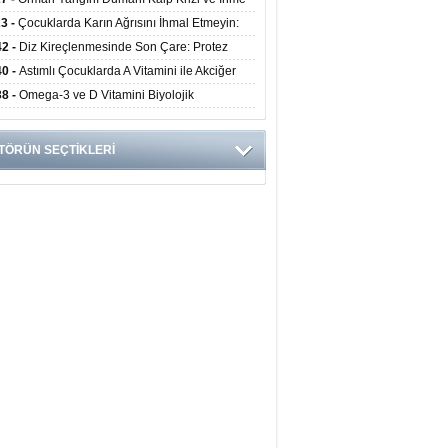
ini Artırıyor
23 -
Çocuklarda Karın Ağrısını İhmal Etmeyin:
disit Habercisi Olabilir
42 -
Diz Kireçlenmesinde Son Çare: Protez
iyatı İle Yaşam Kalitesi Artıyor
40 -
Astımlı Çocuklarda A Vitamini ile Akciğer
mi Arasında Bağlantı Bulundu
38 -
Omega-3 ve D Vitamini Biyolojik
anmayı Yavaşlatabilir
TÖRÜN SEÇTİKLERİ