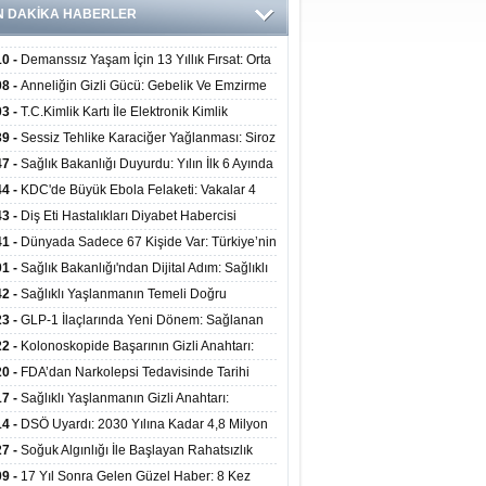
N DAKİKA HABERLER
10 -
Demanssız Yaşam İçin 13 Yıllık Fırsat: Orta
aki Yaşam Tarzı Beyin Sağlığını Belirliyor
08 -
Anneliğin Gizli Gücü: Gebelik Ve Emzirme
lojik Dayanıklılığı Artırabilir Mi?
03 -
T.C.Kimlik Kartı İle Elektronik Kimlik
rulama Yöntemi (Biyometrik Kimlik Doğrulama
39 -
Sessiz Tehlike Karaciğer Yağlanması: Siroz
emi) 07.08.2026
alp Krizine Davetiye Çıkarıyor!
47 -
Sağlık Bakanlığı Duyurdu: Yılın İlk 6 Ayında
inden Fazla Hasta Hiperbarik Oksijen Tedavisi
44 -
KDC'de Büyük Ebola Felaketi: Vakalar 4
 Aştı, Virüste Mutasyon Şüphesi!
43 -
Diş Eti Hastalıkları Diyabet Habercisi
ilir: Ağız Sağlığı Ve Şeker Arasındaki Çift Yönlü
41 -
Dünyada Sadece 67 Kişide Var: Türkiye’nin
Kanıtlandı
 Bundgaard Sendromu Vakası Diyarbakır’da
01 -
Sağlık Bakanlığı'ndan Dijital Adım: Sağlıklı
is Edildi
at Merkezlerinde Uzaktan Danışmanlık Dönemi
42 -
Sağlıklı Yaşlanmanın Temeli Doğru
ladı
enmeden Geçiyor: İleri Yaşta Hangi Besin
23 -
GLP-1 İlaçlarında Yeni Dönem: Sağlanan
erine İhtiyaç Duyuluyor?
alar Yalnızca Kilo Kaybıyla Sınırlı Değil
22 -
Kolonoskopide Başarının Gizli Anahtarı:
rsiz Bağırsak Temizliği Poliplerin Gözden
20 -
FDA’dan Narkolepsi Tedavisinde Tarihi
masına Neden Oluyor
: Oreksin Sistemini Hedefleyen İlk İlaç
17 -
Sağlıklı Yaşlanmanın Gizli Anahtarı:
lanıma Sunuldu
nli Kuvvet Antrenmanı Kas Ve Kemik Sağlığını
14 -
DSÖ Uyardı: 2030 Yılına Kadar 4,8 Milyon
uyor
ire ve Ebe Açığı Oluşabilir
27 -
Soğuk Algınlığı İle Başlayan Rahatsızlık
ciğer Yetmezliği Çıktı: 17 Yıl Sonra Nakille
09 -
17 Yıl Sonra Gelen Güzel Haber: 8 Kez