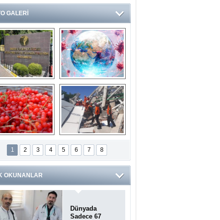
O GALERİ
Ve burası da bir 
14 soruda 
devlet hastanesi
Koronavirüs 
hakkında kendinizi 
test edin...
ilaburu meyvesi 
Endonezya’daki 
anserden koruyor
deprem: Ölü sayısı 
1
2
3
4
5
6
7
8
bin 203'e yükseldi
K OKUNANLAR
Dünyada
Sadece 67