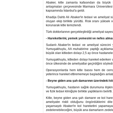
Abaker, kitle zamanla kafasından da büyük bo
anlaşmaları çerçevesinde Marmara Üniversitesi 
kapsamında İstanbul'a geldi.
Khadija Dahb Ali Abaker'in tedavi ve ameliyat s
oluşan ekip birlikte yürüttü. Risk oranı yüksek 
korunarak kitle temizlendi.
Türk doktorlarının gerçekleştirdiği ameliyat sayes
- Hareketlerini, yemek yemesini ve nefes alması
Sudanlı Abaker'in tedavi ve ameliyat sürecin
Yumuşakhuylu, AA muhabirine yaptığı açıklam
büyük olan kitleden dolayı 2,5 ay önce hastanele
Yumuşakhuylu, kitleden dolayı hareket ederken 
önce ülkesinde de ameliyatlar geçirdiğini söyledi
Operasyonlarda hem kitle basısı hem de cerra
yeterince hareket ettirememeye başladığını anla
- Beyne giden ana şah damarının üzerindeki kitl
Yumuşakhuylu, hastanın sağlık durumuna ilişkin
ve fizik tedavi kliniğiyle birlikte yaptıklarını belirtti.
Kitle, beyne giden ana şah damarın ve kol hareke
ameliyatın riskli olduğunu öngördüklerini di
yaşansaydı Abaker'in kol hareketini yapamayabi
zedelenebileceğini, büyük ana damarların zedelen