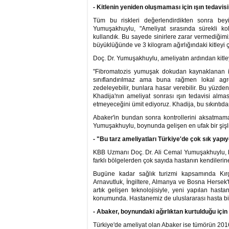
- Kitlenin yeniden oluşmaması için ışın tedavis
Tüm bu riskleri değerlendirdikten sonra beyi
Yumuşakhuylu, "Ameliyat sırasında sürekli kol
kullandık. Bu sayede sinirlere zarar vermediği
büyüklüğünde ve 3 kilogram ağırlığındaki kitleyi 
Doç. Dr. Yumuşakhuylu, ameliyatın ardından kitley
"Fibromatozis yumuşak dokudan kaynaklanan iyi 
sınıflandırılmaz ama buna rağmen lokal agres
zedeleyebilir, bunlara hasar verebilir. Bu yüz
Khadija'nın ameliyat sonrası ışın tedavisi alma
etmeyeceğini ümit ediyoruz. Khadija, bu sıkıntıda
Abaker'in bundan sonra kontrollerini aksatmam
Yumuşakhuylu, boynunda gelişen en ufak bir şişl
- "Bu tarz ameliyatları Türkiye'de çok sık yapı
KBB Uzmanı Doç. Dr. Ali Cemal Yumuşakhuylu, bu 
farklı bölgelerden çok sayıda hastanın kendilerine 
Bugüne kadar sağlık turizmi kapsamında Kırg
Arnavutluk, İngiltere, Almanya ve Bosna Hersek
artık gelişen teknolojisiyle, yeni yapılan hastane
konumunda. Hastanemiz de uluslararası hasta biri
- Abaker, boynundaki ağırlıktan kurtulduğu için
Türkiye'de ameliyat olan Abaker ise tümörün 20