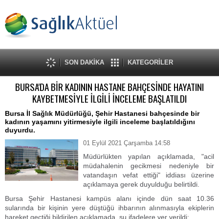
SON DAKİKA
KATEGORİLER
BURSA'DA BİR KADININ HASTANE BAHÇESİNDE HAYATINI
KAYBETMESİYLE İLGİLİ İNCELEME BAŞLATILDI
Bursa İl Sağlık Müdürlüğü, Şehir Hastanesi bahçesinde bir
kadının yaşamını yitirmesiyle ilgili inceleme başlatıldığını
duyurdu.
01 Eylül 2021 Çarşamba 14:58
Müdürlükten yapılan açıklamada, "acil
müdahalenin gecikmesi nedeniyle bir
vatandaşın vefat ettiği" iddiası üzerine
açıklamaya gerek duyulduğu belirtildi.
Bursa Şehir Hastanesi kampüs alanı içinde dün saat 10.36
sularında bir kişinin yere düştüğü ihbarının alınmasıyla ekiplerin
hareket geçtiği bildirilen açıklamada, şu ifadelere yer verildi: