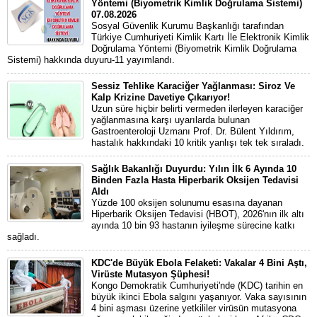
Yöntemi (Biyometrik Kimlik Doğrulama Sistemi)
07.08.2026
Sosyal Güvenlik Kurumu Başkanlığı tarafından
Türkiye Cumhuriyeti Kimlik Kartı İle Elektronik Kimlik
Doğrulama Yöntemi (Biyometrik Kimlik Doğrulama
Sistemi) hakkında duyuru-11 yayımlandı.
Sessiz Tehlike Karaciğer Yağlanması: Siroz Ve
Kalp Krizine Davetiye Çıkarıyor!
Uzun süre hiçbir belirti vermeden ilerleyen karaciğer
yağlanmasına karşı uyarılarda bulunan
Gastroenteroloji Uzmanı Prof. Dr. Bülent Yıldırım,
hastalık hakkındaki 10 kritik yanlışı tek tek sıraladı.
Sağlık Bakanlığı Duyurdu: Yılın İlk 6 Ayında 10
Binden Fazla Hasta Hiperbarik Oksijen Tedavisi
Aldı
Yüzde 100 oksijen solunumu esasına dayanan
Hiperbarik Oksijen Tedavisi (HBOT), 2026'nın ilk altı
ayında 10 bin 93 hastanın iyileşme sürecine katkı
sağladı.
KDC'de Büyük Ebola Felaketi: Vakalar 4 Bini Aştı,
Virüste Mutasyon Şüphesi!
Kongo Demokratik Cumhuriyeti'nde (KDC) tarihin en
büyük ikinci Ebola salgını yaşanıyor. Vaka sayısının
4 bini aşması üzerine yetkililer virüsün mutasyona