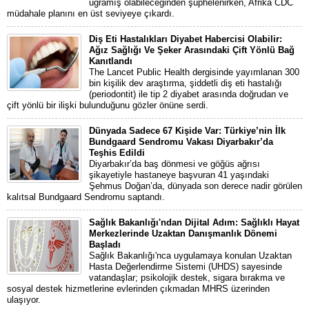
uğramış olabileceğinden şüphelenirken, Afrika CDC
müdahale planını en üst seviyeye çıkardı.
Diş Eti Hastalıkları Diyabet Habercisi Olabilir:
Ağız Sağlığı Ve Şeker Arasındaki Çift Yönlü Bağ
Kanıtlandı
The Lancet Public Health dergisinde yayımlanan 300
bin kişilik dev araştırma, şiddetli diş eti hastalığı
(periodontit) ile tip 2 diyabet arasında doğrudan ve
çift yönlü bir ilişki bulunduğunu gözler önüne serdi.
Dünyada Sadece 67 Kişide Var: Türkiye’nin İlk
Bundgaard Sendromu Vakası Diyarbakır’da
Teşhis Edildi
Diyarbakır’da baş dönmesi ve göğüs ağrısı
şikayetiyle hastaneye başvuran 41 yaşındaki
Şehmus Doğan’da, dünyada son derece nadir görülen
kalıtsal Bundgaard Sendromu saptandı.
Sağlık Bakanlığı'ndan Dijital Adım: Sağlıklı Hayat
Merkezlerinde Uzaktan Danışmanlık Dönemi
Başladı
Sağlık Bakanlığı'nca uygulamaya konulan Uzaktan
Hasta Değerlendirme Sistemi (UHDS) sayesinde
vatandaşlar; psikolojik destek, sigara bırakma ve
sosyal destek hizmetlerine evlerinden çıkmadan MHRS üzerinden
ulaşıyor.