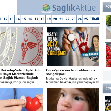
FOT
1
12
13
14
15
16
17
18
19
20
21
22
23
24
25
TÜMÜ
G
 Bakanlığı'ndan Dijital Adım:
Bursa’yı sarsan taciz iddiasında
k
lı Hayat Merkezlerinde
şok gelişme!
n Sağlık Hizmeti Başladı
Mudanya Devlet Hastanesi’nde görevli
Bakanlığı, koruyucu sağlık
bir uzman hekimin, işe yeni başlayacak
erini dijital ortama taşıyarak
firma personeli genç kadını poliklinik
ÇO
n Hasta Değerlendirme
odasında taciz ettiği iddiası üzerine adli
’ni (UHDS) 81 ildeki Sağlıklı
ve idari soruşturma başlatıldı.
Merkezlerinde kullanıma sundu.