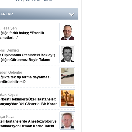
ZARLAR
. Feza Şen
ğlığa farklı bakış; “Esenlik
zmetleri…”
mil Demirci
r Diplomanın Ötesindeki Bekleyiş:
ğlığın Görünmez Beyin Takımı
zden Gelenler
ğlıkta tek tip forma dayatması:
rdürülebilir mi?
kuk Köşesi
rbest Hekimler&Özel Hastaneler:
nıştay’dan Yol Gösterici Bir Karar
şar Kaya
el Hastanelerde Anesteziyoloji ve
eanimasyon Uzman Kadro Talebi