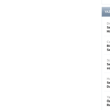
YA
Dr
Sa
Hi
Ce
Bi
Sa
Si
Sa
sü
Hu
Se
Da
Ya
Öz
R