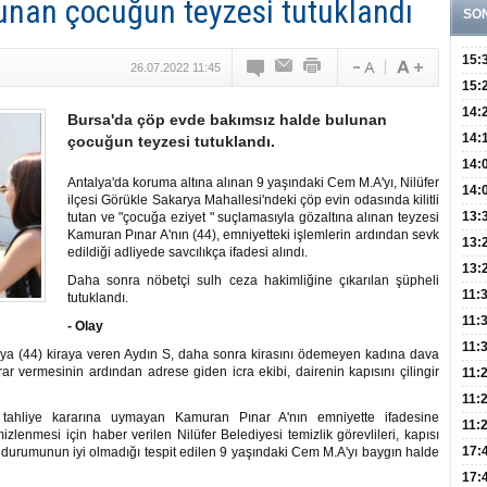
unan çocuğun teyzesi tutuklandı
SO
15:
26.07.2022 11:45
Fizi
15:
300 
14:
Bursa'da çöp evde bakımsız halde bulunan
Hay
14:
çocuğun teyzesi tutuklandı.
Baş
geli
14:
Antalya'da koruma altına alınan 9 yaşındaki Cem M.A'yı, Nilüfer
Düş
14:
ilçesi Görükle Sakarya Mahallesi'ndeki çöp evin odasında kilitli
Daki
Kap
13:
tutan ve "çocuğa eziyet " suçlamasıyla gözaltına alınan teyzesi
Kamuran Pınar A'nın (44), emniyetteki işlemlerin ardından sevk
Edi
(Roz
13:
edildiği adliyede savcılıkça ifadesi alındı.
Gör
13:
Daha sonra nöbetçi sulh ceza hakimliğine çıkarılan şüpheli
Meyv
11:
tutuklandı.
3,5 
11:
- Olay
Old
11:
A'ya (44) kiraya veren Aydın S, daha sonra kirasını ödemeyen kadına dava
r vermesinin ardından adrese giden icra ekibi, dairenin kapısını çilingir
Dev
11:
Oluş
11:
n tahliye kararına uymayan Kamuran Pınar A'nın emniyette ifadesine
Risk
11:
zlenmesi için haber verilen Nilüfer Belediyesi temizlik görevlileri, kapısı
Apan
17:
ık durumunun iyi olmadığı tespit edilen 9 yaşındaki Cem M.A'yı baygın halde
Amel
17: