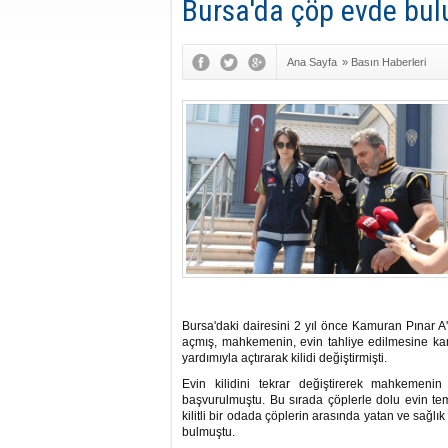
Bursa'da çöp evde bul
Ana Sayfa
»
Basın Haberleri
Bursa'daki dairesini 2 yıl önce Kamuran Pınar 
açmış, mahkemenin, evin tahliye edilmesine kara
yardımıyla açtırarak kilidi değiştirmişti.
Evin kilidini tekrar değiştirerek mahkemeni
başvurulmuştu. Bu sırada çöplerle dolu evin temi
kilitli bir odada çöplerin arasında yatan ve sağl
bulmuştu.