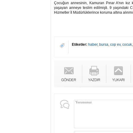
Çocuğun annesinin, Kamuran Pınar A'nın kız kar
yaşayan anneye teslim edilmişti. 9 yaşındaki C
Hizmetler İl Müdürlüklerince koruma altına alınmış
Etiketler:
haber
,
bursa
,
cop ev
,
cocuk