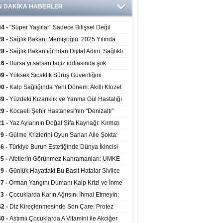
N DAKİKA HABERLER
34 -
"Süper Yaşlılar" Sadece Bilişsel Değil
ksel Olarak da Daha Sağlıklı Yaşıyor
28 -
Sağlık Bakanı Memişoğlu: 2025 Yılında
Bini Aşkın Kişiye Emzirme Eğitimi Verildi
28 -
Sağlık Bakanlığı'ndan Dijital Adım: Sağlıklı
at Merkezlerinde Uzaktan Sağlık Hizmeti
16 -
Bursa’yı sarsan taciz iddiasında şok
ladı
şme!
09 -
Yüksek Sıcaklık Sürüş Güvenliğini
ürüyor: 40 Derecede Güvenli Sürüş Süresi 53
00 -
Kalp Sağlığında Yeni Dönem: Akıllı Klozet
kaya İniyor
ağı 30 Saniyede Ritim Bozukluğunu Tespit
39 -
Yüzdeki Kızarıklık ve Yanma Gül Hastalığı
yor
asea) Belirtisi Olabilir
29 -
Kocaeli Şehir Hastanesi'nin "Denizaltı"
ünümlü Ünitesi Hastalara Umut Oluyor
21 -
Yaz Aylarının Doğal Şifa Kaynağı: Kırmızı
eler Bağışıklığı ve Kalbi Koruyor
39 -
Gülme Krizlerini Oyun Sanan Aile Şokta:
Yaşındaki Çocuk 8 Kez Felç Geçirdi
36 -
Türkiye Burun Estetiğinde Dünya İkincisi
u
35 -
Afetlerin Görünmez Kahramanları: UMKE
 Kadrosuyla Görev Başında
29 -
Günlük Hayattaki Bu Basit Hatalar Sivilce
umunu Tetikliyor
27 -
Orman Yangını Dumanı Kalp Krizi ve İnme
ini Artırıyor
23 -
Çocuklarda Karın Ağrısını İhmal Etmeyin:
disit Habercisi Olabilir
42 -
Diz Kireçlenmesinde Son Çare: Protez
iyatı İle Yaşam Kalitesi Artıyor
40 -
Astımlı Çocuklarda A Vitamini ile Akciğer