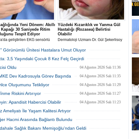
ağlığında Yeni Dönem: Akıllı
Yüzdeki Kızarıklık ve Yanma Gül
 Kapağı 30 Saniyede Ritim
Hastalığı (Rozasea) Belirtisi
luğunu Tespit Ediyor
Olabilir
'da geliştirilen EKG sensörlü
Dermatoloji Uzmanı Dr. Gül Şekerlisoy
klozet kapağı, 30 saniyelik
Tatar, yaz aylarında artan yüz kızarıklığı
mla atriyal fibrilasyonu yüksek
ve hassasiyetin halk arasında "gül
tı" Görünümlü Ünitesi Hastalara Umut Oluyor
kla saptayarak inme riskini
hastalığı" olarak bilinen rozaseanın
05 Ağustos 2026 Çarşamba 13:29
ta: 3,5 Yaşındaki Çocuk 8 Kez Felç Geçirdi
n önlemeyi hedefliyor.
habercisi olabileceğini belirterek
uyarılarda bulundu.
04 Ağustos 2026 Salı 11:39
cisi Oldu
04 Ağustos 2026 Salı 11:36
UMKE Dev Kadrosuyla Görev Başında
04 Ağustos 2026 Salı 11:35
vilce Oluşumunu Tetikliyor
04 Ağustos 2026 Salı 11:29
nme Riskini Artırıyor
04 Ağustos 2026 Salı 11:27
in: Apandisit Habercisi Olabilir
04 Ağustos 2026 Salı 11:23
Ameliyatı İle Yaşam Kalitesi Artıyor
03 Ağustos 2026 Pazartesi 17:42
ciğer Hacmi Arasında Bağlantı Bulundu
03 Ağustos 2026 Pazartesi 17:40
üdahale Sağlık Bakanı Memişoğlu'ndan Geldi
03 Ağustos 2026 Pazartesi 17:36