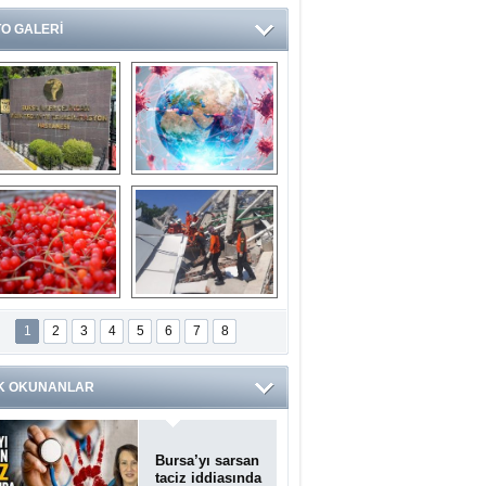
O GALERİ
Ve burası da bir 
14 soruda 
devlet hastanesi
Koronavirüs 
hakkında kendinizi 
test edin...
ilaburu meyvesi 
Endonezya’daki 
anserden koruyor
deprem: Ölü sayısı 
1
2
3
4
5
6
7
8
bin 203'e yükseldi
K OKUNANLAR
Bursa’yı sarsan
taciz iddiasında