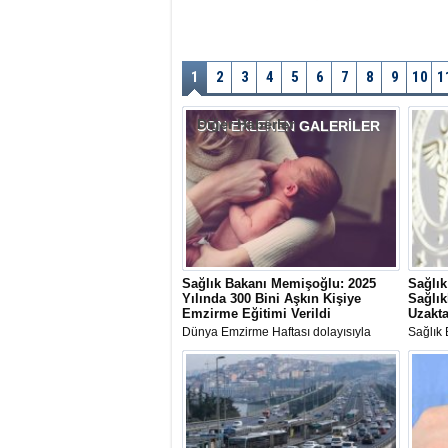
1
2
3
4
5
6
7
8
9
10
1
Diğer Haberler
SON EKLENEN
GALERİLER
Sağlık Bakanı Memişoğlu: 2025
Sağlık
Yılında 300 Bini Aşkın Kişiye
Sağlık
Emzirme Eğitimi Verildi
Uzakta
Dünya Emzirme Haftası dolayısıyla
Sağlık 
mesaj yayımlayan Sağlık Bakanı Kemal
hizmetl
Memişoğlu, anne sütünün önemine
Uzakta
vurgu yaparak koruyucu sağlık
Sistemi
hizmetleri kapsamında 300 binin
Hayat 
üzerinde vatandaşa emzirme eğitimi
sağlandığını açıkladı.