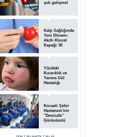
şok gelişme!
Kalp Sağlığında
Yeni Dönem:
Akıllı Klozet
Kapağı 30
Saniyede Ritim
Bozukluğunu
Tespit Ediyor
Yüzdeki
Kızarıklık ve
Yanma Gül
Hastalığı
(Rozasea)
Belirtisi Olabilir
Kocaeli Şehir
Hastanesi'nin
"Denizaltı"
Görünümlü
Ünitesi
Hastalara Umut
Oluyor
|
|
DÜN
BU HAFTA
BU AY