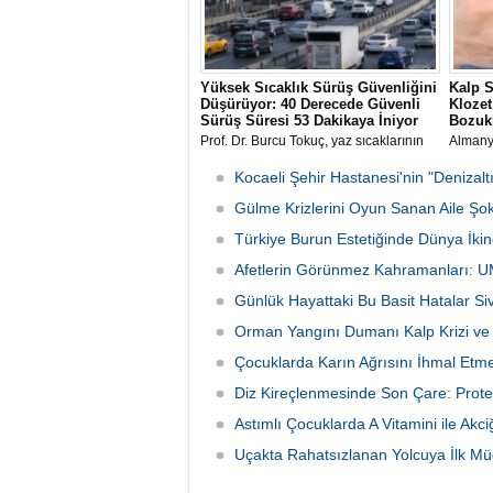
Yüksek Sıcaklık Sürüş Güvenliğini
Kalp S
Düşürüyor: 40 Derecede Güvenli
Klozet
Sürüş Süresi 53 Dakikaya İniyor
Bozuk
Prof. Dr. Burcu Tokuç, yaz sıcaklarının
Almanya
sürücülerde dikkat kaybı ve refleks
akıllı 
yavaşlamasına yol açtığını belirterek, 40
kullanı
Kocaeli Şehir Hastanesi'nin "Denizal
dereceye yaklaşan sıcaklıklarda güvenli
doğrulu
sürüş süresinin 53 dakikaya kadar
Gülme Krizlerini Oyun Sanan Aile Şok
erkende
gerilediği konusunda uyardı.
Türkiye Burun Estetiğinde Dünya İkin
Afetlerin Görünmez Kahramanları: 
Günlük Hayattaki Bu Basit Hatalar Si
Orman Yangını Dumanı Kalp Krizi ve İ
Çocuklarda Karın Ağrısını İhmal Etmey
Diz Kireçlenmesinde Son Çare: Protez 
Astımlı Çocuklarda A Vitamini ile Ak
Uçakta Rahatsızlanan Yolcuya İlk M