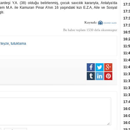
deşi Y.A. (38) olduğu belirlenmiş, çocuk savcılık kararıyla, Antalya'da
Hac
17:
em M.A. ile Kamuran Pınar A'nın 16 yaşındaki kızı E.Z.A, Aile ve Sosyal
Yaşl
17:
tı.
Müd
17:
Kaynak:
Yaln
17:
Bu haber toplam 1530 defa okunmuştur
Şeke
16:
Edi
Risk
16:
,
teyze
,
tutuklama
İns
11:
Uzm
11:
Yıll
11:
Enfe
11:
Haz
11:
Akc
11:
Açık
11:
Edil
11:
Oğl
17:
Büyü
16:
Kiş
16:
Dem
16:
Tutm
15: