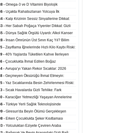
mi Arasında Bağlantı Bulundu
38 -
Omega-3 ve D Vitamini Biyolojik
anmayı Yavaşlatabilir
36 -
Uçakta Rahatsızlanan Yolcuya İlk
ahale Sağlık Bakanı Memişoğlu'ndan Geldi
34 -
Kalp Krizinin Sessiz Sinyallerine Dikkat:
ızca Göğüs Ağrısıyla Gelmiyor
33 -
Her Sabah Poğaça Yiyenler Dikkat: Gizli
r ve Yağ Yükü Kalbi ve Bağırsakları Tehdit
55 -
Dünya Sağlık Örgütü Uyardı: Alkol Kanser
yor
ini Doğrudan Artırıyor
28 -
İnsan Ömrünün Üst Sınırı Kaç Yıl? Bilim
anlarından Yeni Yaşam Süresi Modeli
55 -
Zayıflama İğnelerinde Hızlı Kilo Kaybı Riski:
anlar Hekim Kontrolü Şart Diyor
49 -
40'lı Yaşlarda Tüketilen Kahve İlerleyen
arda Zihinsel ve Fiziksel Sağlığı Koruyor
46 -
Çocuklukta İhmal Edilen Boğaz
ksiyonu İleride Kalp Kapağını Bozabiliyor
44 -
Avrupa’yı Yakan Rekor Sıcaklar: 2026
iran Ayında 10 Binden Fazla Can Kaybı
38 -
Geçmeyen Öksürüğü İhmal Etmeyin:
iğer Korunarak Tümörden Kurtuldu
35 -
Yaz Sıcaklarında Besin Zehirlenmesi Riski:
ta Kalan Gıdalara Dikkat
33 -
Sıcak Havalarda Gizli Tehlike: Fark
meyen Sıvı Kaybı Organları Tehdit Ediyor
30 -
Karaciğer Yetmezliği Yaşayan Annelerine
undan Hayat Veren Doku Nakli
46 -
Türkiye Yerli Sağlık Teknolojisinde
yor: 40 Ülkeye Solunum Cihazı İhraç Ediliyor
09 -
Giresun'da Beyin Ölümü Gerçekleşen
inin Organları 4 Hastaya Yaşam Umudu Oldu
08 -
Erken Çocuklukta Şeker Kısıtlaması
ans Riskini Yüzde 23 Azaltıyor
03 -
Yolculukları Eziyete Çeviren Araba
asına Karşı Etkili Önlemler
33 -
Bağırsak Ve Beyin Arasındaki Gizli Bağ: