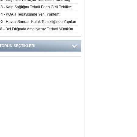
obiyota Ruh Sağlığını Nasıl Etkiliyor?
33 -
Kalp Sağlığını Tehdit Eden Gizli Tehlike:
ük Alışkanlıklar Riski Artırıyor
44 -
KOAH Tedavisinde Yeni Yöntem:
nkoskopik Balon Uygulaması Alevlenmeleri
00 -
Havuz Sonrası Kulak Temizliğinde Yapılan
tıyor
ata Enfeksiyon Riskini Artırıyor
58 -
Bel Fıtığında Ameliyatsız Tedavi Mümkün
 Uzmanından Önemli Uyarılar
TÖRÜN SEÇTİKLERİ