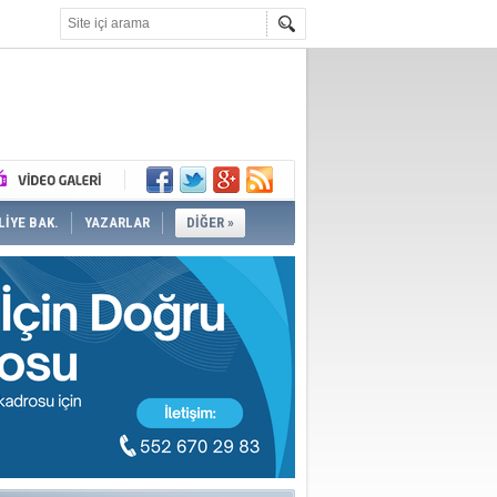
İYE BAK.
YAZARLAR
DİĞER »