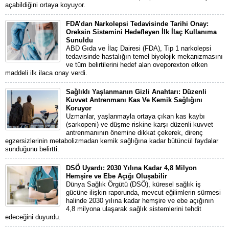
açabildiğini ortaya koyuyor.
FDA’dan Narkolepsi Tedavisinde Tarihi Onay:
Oreksin Sistemini Hedefleyen İlk İlaç Kullanıma
Sunuldu
ABD Gıda ve İlaç Dairesi (FDA), Tip 1 narkolepsi
tedavisinde hastalığın temel biyolojik mekanizmasını
ve tüm belirtilerini hedef alan oveporexton etken
maddeli ilk ilaca onay verdi.
Sağlıklı Yaşlanmanın Gizli Anahtarı: Düzenli
Kuvvet Antrenmanı Kas Ve Kemik Sağlığını
Koruyor
Uzmanlar, yaşlanmayla ortaya çıkan kas kaybı
(sarkopeni) ve düşme riskine karşı düzenli kuvvet
antrenmanının önemine dikkat çekerek, direnç
egzersizlerinin metabolizmadan kemik sağlığına kadar bütüncül faydalar
sunduğunu belirtti.
DSÖ Uyardı: 2030 Yılına Kadar 4,8 Milyon
Hemşire ve Ebe Açığı Oluşabilir
Dünya Sağlık Örgütü (DSÖ), küresel sağlık iş
gücüne ilişkin raporunda, mevcut eğilimlerin sürmesi
halinde 2030 yılına kadar hemşire ve ebe açığının
4,8 milyona ulaşarak sağlık sistemlerini tehdit
edeceğini duyurdu.