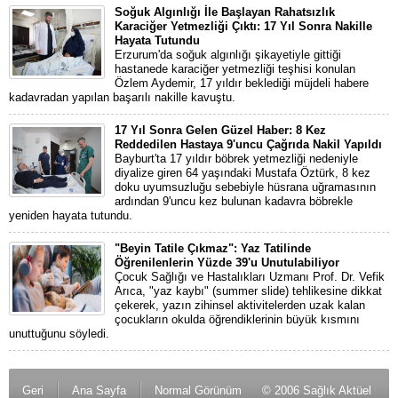
Soğuk Algınlığı İle Başlayan Rahatsızlık
Karaciğer Yetmezliği Çıktı: 17 Yıl Sonra Nakille
Hayata Tutundu
Erzurum'da soğuk algınlığı şikayetiyle gittiği
hastanede karaciğer yetmezliği teşhisi konulan
Özlem Aydemir, 17 yıldır beklediği müjdeli habere
kadavradan yapılan başarılı nakille kavuştu.
17 Yıl Sonra Gelen Güzel Haber: 8 Kez
Reddedilen Hastaya 9'uncu Çağrıda Nakil Yapıldı
Bayburt'ta 17 yıldır böbrek yetmezliği nedeniyle
diyalize giren 64 yaşındaki Mustafa Öztürk, 8 kez
doku uyumsuzluğu sebebiyle hüsrana uğramasının
ardından 9'uncu kez bulunan kadavra böbrekle
yeniden hayata tutundu.
"Beyin Tatile Çıkmaz": Yaz Tatilinde
Öğrenilenlerin Yüzde 39'u Unutulabiliyor
Çocuk Sağlığı ve Hastalıkları Uzmanı Prof. Dr. Vefik
Arıca, "yaz kaybı" (summer slide) tehlikesine dikkat
çekerek, yazın zihinsel aktivitelerden uzak kalan
çocukların okulda öğrendiklerinin büyük kısmını
unuttuğunu söyledi.
Geri
Ana Sayfa
Normal Görünüm
© 2006 Sağlık Aktüel