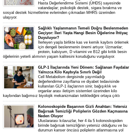
Hasta Değerlendirme Sistemi (UHDS) sayesinde
vatandaşlar; psikolojik destek, sigara bırakma ve
sosyal destek hizmetlerine evlerinden çıkmadan MHRS üzerinden
ulaşıyor.
Sağlıklı Yaşlanmanın Temeli Doğru Beslenmeden
Geçiyor: İleri Yaşta Hangi Besin Öğelerine İhtiyaç
Duyuluyor?
İlerleyen yaşla birlikte kas ve kemik kaybını önlemek
için dengeli beslenmenin önemi artıyor. Uzmanlar;
protein, kalsiyum, D vitamini ve B12 gibi kritik besin
öğelerinin yeterli alımının yaşam kalitesini koruduğunu vurguluyor.
GLP-1 İlaçlarında Yeni Dönem: Sağlanan Faydalar
Yalnızca Kilo Kaybıyla Sınırlı Değil
Cell Metabolism dergisinde yayımladığı
değerlendirme zayıflama ve diyabet tedavisinde
kullanılan GLP-1 ilaçlarının sinir, bağışıklık ve
organlar arası iletişim sistemleri üzerinden kilo
kaybından bağımsız biyolojik mekanizmaları tetiklediğini ortaya çıktı
Kolonoskopide Başarının Gizli Anahtarı: Yetersiz
Bağırsak Temizliği Poliplerin Gözden Kaçmasına
Neden Oluyor
Uluslararası kılavuzlar, her 4 ila 5 kolonoskopiden
birinde bağırsak temizliğinin yetersiz olduğunu ve bu
durumun kanser öncüsü poliplerin atlanmasına yol