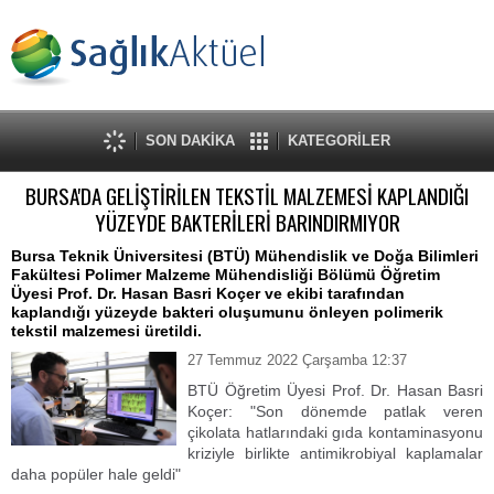
SON DAKİKA
KATEGORİLER
BURSA'DA GELİŞTİRİLEN TEKSTİL MALZEMESİ KAPLANDIĞI
YÜZEYDE BAKTERİLERİ BARINDIRMIYOR
Bursa Teknik Üniversitesi (BTÜ) Mühendislik ve Doğa Bilimleri
Fakültesi Polimer Malzeme Mühendisliği Bölümü Öğretim
Üyesi Prof. Dr. Hasan Basri Koçer ve ekibi tarafından
kaplandığı yüzeyde bakteri oluşumunu önleyen polimerik
tekstil malzemesi üretildi.
27 Temmuz 2022 Çarşamba 12:37
BTÜ Öğretim Üyesi Prof. Dr. Hasan Basri
Koçer: "Son dönemde patlak veren
çikolata hatlarındaki gıda kontaminasyonu
kriziyle birlikte antimikrobiyal kaplamalar
daha popüler hale geldi"