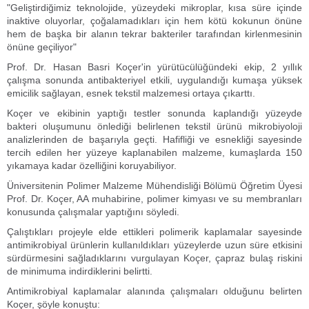
"Geliştirdiğimiz teknolojide, yüzeydeki mikroplar, kısa süre içinde
inaktive oluyorlar, çoğalamadıkları için hem kötü kokunun önüne
hem de başka bir alanın tekrar bakteriler tarafından kirlenmesinin
önüne geçiliyor"
Prof. Dr. Hasan Basri Koçer'in yürütücülüğündeki ekip, 2 yıllık
çalışma sonunda antibakteriyel etkili, uygulandığı kumaşa yüksek
emicilik sağlayan, esnek tekstil malzemesi ortaya çıkarttı.
Koçer ve ekibinin yaptığı testler sonunda kaplandığı yüzeyde
bakteri oluşumunu önlediği belirlenen tekstil ürünü mikrobiyoloji
analizlerinden de başarıyla geçti. Hafifliği ve esnekliği sayesinde
tercih edilen her yüzeye kaplanabilen malzeme, kumaşlarda 150
yıkamaya kadar özelliğini koruyabiliyor.
Üniversitenin Polimer Malzeme Mühendisliği Bölümü Öğretim Üyesi
Prof. Dr. Koçer, AA muhabirine, polimer kimyası ve su membranları
konusunda çalışmalar yaptığını söyledi.
Çalıştıkları projeyle elde ettikleri polimerik kaplamalar sayesinde
antimikrobiyal ürünlerin kullanıldıkları yüzeylerde uzun süre etkisini
sürdürmesini sağladıklarını vurgulayan Koçer, çapraz bulaş riskini
de minimuma indirdiklerini belirtti.
Antimikrobiyal kaplamalar alanında çalışmaları olduğunu belirten
Koçer, şöyle konuştu: