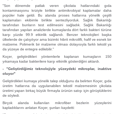
"Son dönemde patlak veren çikolata hatlarındaki gıda
kontaminasyonu kriziyle birlikte antimikrobiyal kaplamalar daha
popüler hale geldi. Bu alanda proses hatlarına yönelik çeşitli
kaplamaları ekibimle birlikte sentezliyorduk. Sağlık Bakanlığı
tarafından bunların test edilmesini sağladık. Sağlık Bakanlığı
tarafından yapılan analizlerde kumaşlarda dört farklı bakteri türüne
karşı yüzde 99.9 etkinlik sağlandı. Benzer teknolojileri başka
ülkelerde de çalışılıyor ama bizimki hibrit mikrolifli, hafif ve esnek bir
malzeme. Polimerik bir malzeme olması dolayısıyla farklı tekstil ya
da yüzeye de entegre edilebilir."
Koçer, geliştirdikleri yöntemlerle kaplanan kumaşların 150
yıkamaya kadar bakterilere karşı etkinlik gösterdiğini aktardı.
- "Geliştirdiğimiz teknolojiyle yüzeydeki mikroplar, inaktive
oluyor"
Geliştirdikleri kumaşa yönelik talep olduğunu da belirten Koçer, gıda
üretim hatlarına da uygulanabilen tekstil malzemesinin çikolata
üretimi yapan birkaç büyük firmayla ürünün satışı için görüştüklerini
de söyledi.
Birçok alanda kullanılan mikrofiber bezlerin yüzeylerini
kapladıklarını anlatan Koçer, şunları kaydetti: