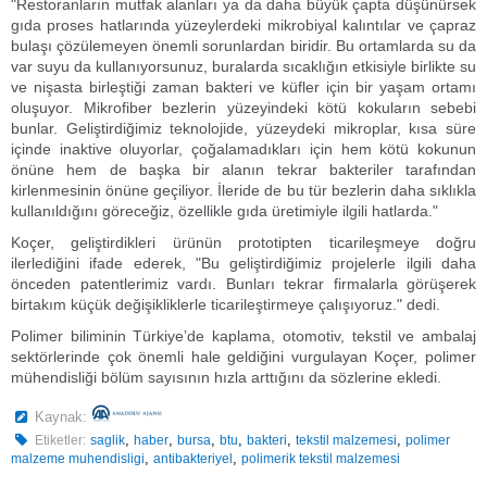
"Restoranların mutfak alanları ya da daha büyük çapta düşünürsek
gıda proses hatlarında yüzeylerdeki mikrobiyal kalıntılar ve çapraz
bulaşı çözülemeyen önemli sorunlardan biridir. Bu ortamlarda su da
var suyu da kullanıyorsunuz, buralarda sıcaklığın etkisiyle birlikte su
ve nişasta birleştiği zaman bakteri ve küfler için bir yaşam ortamı
oluşuyor. Mikrofiber bezlerin yüzeyindeki kötü kokuların sebebi
bunlar. Geliştirdiğimiz teknolojide, yüzeydeki mikroplar, kısa süre
içinde inaktive oluyorlar, çoğalamadıkları için hem kötü kokunun
önüne hem de başka bir alanın tekrar bakteriler tarafından
kirlenmesinin önüne geçiliyor. İleride de bu tür bezlerin daha sıklıkla
kullanıldığını göreceğiz, özellikle gıda üretimiyle ilgili hatlarda."
Koçer, geliştirdikleri ürünün prototipten ticarileşmeye doğru
ilerlediğini ifade ederek, "Bu geliştirdiğimiz projelerle ilgili daha
önceden patentlerimiz vardı. Bunları tekrar firmalarla görüşerek
birtakım küçük değişikliklerle ticarileştirmeye çalışıyoruz." dedi.
Polimer biliminin Türkiye’de kaplama, otomotiv, tekstil ve ambalaj
sektörlerinde çok önemli hale geldiğini vurgulayan Koçer, polimer
mühendisliği bölüm sayısının hızla arttığını da sözlerine ekledi.
Kaynak:
,
,
,
,
,
,
Etiketler:
saglik
haber
bursa
btu
bakteri
tekstil malzemesi
polimer
,
,
malzeme muhendisligi
antibakteriyel
polimerik tekstil malzemesi