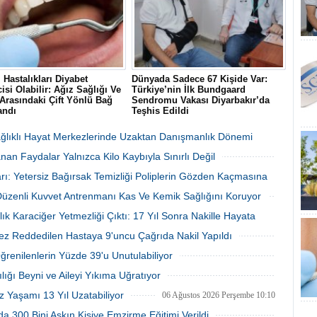
i Hastalıkları Diyabet
Dünyada Sadece 67 Kişide Var:
isi Olabilir: Ağız Sağlığı Ve
Türkiye’nin İlk Bundgaard
Arasındaki Çift Yönlü Bağ
Sendromu Vakası Diyarbakır’da
andı
Teşhis Edildi
cet Public Health dergisinde
Diyarbakır’da baş dönmesi ve göğüs
nan 300 bin kişilik dev
ağrısı şikayetiyle hastaneye başvuran
Sağlıklı Hayat Merkezlerinde Uzaktan Danışmanlık Dönemi
a, şiddetli diş eti hastalığı
41 yaşındaki Şehmus Doğan’da,
an Faydalar Yalnızca Kilo Kaybıyla Sınırlı Değil
ontit) ile tip 2 diyabet arasında
dünyada son derece nadir görülen
 ve çift yönlü bir ilişki
kalıtsal Bundgaard Sendromu saptandı.
06 Ağustos 2026 Perşembe 17:01
06 Ağustos 2026 Perşembe 16:23
rı: Yetersiz Bağırsak Temizliği Poliplerin Gözden Kaçmasına
uğunu gözler önüne serdi.
 Düzenli Kuvvet Antrenmanı Kas Ve Kemik Sağlığını Koruyor
06 Ağustos 2026 Perşembe 16:22
06 Ağustos 2026 Perşembe 16:17
lık Karaciğer Yetmezliği Çıktı: 17 Yıl Sonra Nakille Hayata
ez Reddedilen Hastaya 9'uncu Çağrıda Nakil Yapıldı
06 Ağustos 2026 Perşembe 15:27
06 Ağustos 2026 Perşembe 15:09
Öğrenilenlerin Yüzde 39'u Unutulabiliyor
06 Ağustos 2026 Perşembe 10:53
lığı Beyni ve Aileyi Yıkıma Uğratıyor
06 Ağustos 2026 Perşembe 10:45
z Yaşamı 13 Yıl Uzatabiliyor
06 Ağustos 2026 Perşembe 10:10
a 300 Bini Aşkın Kişiye Emzirme Eğitimi Verildi