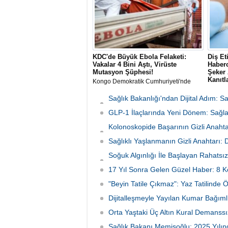
KDC'de Büyük Ebola Felaketi:
Diş Et
Vakalar 4 Bini Aştı, Virüste
Haberc
Mutasyon Şüphesi!
Şeker 
Kanıtl
Kongo Demokratik Cumhuriyeti'nde
(KDC) tarihin en büyük ikinci Ebola
The Lan
salgını yaşanıyor. Vaka sayısının 4 bini
yayımla
Sağlık Bakanlığı'ndan Dijital Adım: 
aşması üzerine yetkililer virüsün
araştırm
Başladı
mutasyona uğramış olabileceğinden
GLP-1 İlaçlarında Yeni Dönem: Sağlan
(period
şüphelenirken, Afrika CDC müdahale
doğrudan
Kolonoskopide Başarının Gizli Anahta
planını en üst seviyeye çıkardı.
bulund
Neden Oluyor
Sağlıklı Yaşlanmanın Gizli Anahtarı:
Soğuk Algınlığı İle Başlayan Rahatsız
Tutundu
17 Yıl Sonra Gelen Güzel Haber: 8 K
"Beyin Tatile Çıkmaz": Yaz Tatilinde 
Dijitalleşmeyle Yayılan Kumar Bağımlı
Orta Yaştaki Üç Altın Kural Demanssı
Sağlık Bakanı Memişoğlu: 2025 Yılınd