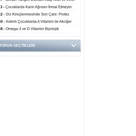
ini Artırıyor
23 -
Çocuklarda Karın Ağrısını İhmal Etmeyin:
disit Habercisi Olabilir
42 -
Diz Kireçlenmesinde Son Çare: Protez
iyatı İle Yaşam Kalitesi Artıyor
40 -
Astımlı Çocuklarda A Vitamini ile Akciğer
mi Arasında Bağlantı Bulundu
38 -
Omega-3 ve D Vitamini Biyolojik
anmayı Yavaşlatabilir
TÖRÜN SEÇTİKLERİ