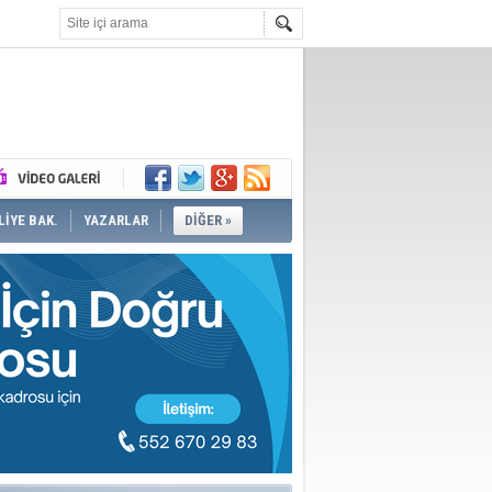
İYE BAK.
YAZARLAR
DİĞER »