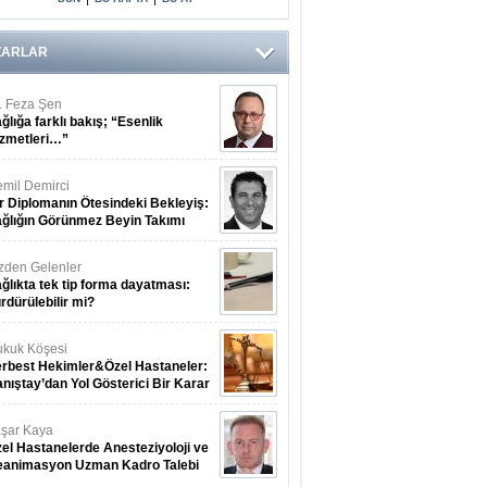
Arasındaki Çift
Yönlü Bağ
Kanıtlandı
ZARLAR
. Feza Şen
ğlığa farklı bakış; “Esenlik
zmetleri…”
mil Demirci
r Diplomanın Ötesindeki Bekleyiş:
ğlığın Görünmez Beyin Takımı
zden Gelenler
ğlıkta tek tip forma dayatması:
rdürülebilir mi?
kuk Köşesi
rbest Hekimler&Özel Hastaneler:
nıştay’dan Yol Gösterici Bir Karar
şar Kaya
el Hastanelerde Anesteziyoloji ve
eanimasyon Uzman Kadro Talebi