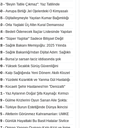
ata Tutundu
edilen Hastaya 9'uncu Çağrıda Nakil Yapıldı
53 -
"Beyin Tatile Çıkmaz": Yaz Tatilinde
nilenlerin Yüzde 39'u Unutulabiliyor
50 -
Avrupa Birliği Jel Ojelerdeki O Kimyasalı
kladı: Kısırlık ve Alerji Riski Uyarısı
45 -
Dijitalleşmeyle Yayılan Kumar Bağımlılığı
i ve Aileyi Yıkıma Uğratıyor
10 -
Orta Yaştaki Üç Altın Kural Demanssız
mı 13 Yıl Uzatabiliyor
24 -
Bedeli Ödenecek İlaçlar Listesinde Yapılan
enlemeler Hakkında Duyuru 2026/30
34 -
"Süper Yaşlılar" Sadece Bilişsel Değil
ksel Olarak da Daha Sağlıklı Yaşıyor
28 -
Sağlık Bakanı Memişoğlu: 2025 Yılında
Bini Aşkın Kişiye Emzirme Eğitimi Verildi
28 -
Sağlık Bakanlığı'ndan Dijital Adım: Sağlıklı
at Merkezlerinde Uzaktan Sağlık Hizmeti
16 -
Bursa’yı sarsan taciz iddiasında şok
ladı
şme!
09 -
Yüksek Sıcaklık Sürüş Güvenliğini
ürüyor: 40 Derecede Güvenli Sürüş Süresi 53
00 -
Kalp Sağlığında Yeni Dönem: Akıllı Klozet
kaya İniyor
ağı 30 Saniyede Ritim Bozukluğunu Tespit
39 -
Yüzdeki Kızarıklık ve Yanma Gül Hastalığı
yor
asea) Belirtisi Olabilir
29 -
Kocaeli Şehir Hastanesi'nin "Denizaltı"
ünümlü Ünitesi Hastalara Umut Oluyor
21 -
Yaz Aylarının Doğal Şifa Kaynağı: Kırmızı
eler Bağışıklığı ve Kalbi Koruyor
39 -
Gülme Krizlerini Oyun Sanan Aile Şokta:
Yaşındaki Çocuk 8 Kez Felç Geçirdi
36 -
Türkiye Burun Estetiğinde Dünya İkincisi
u
35 -
Afetlerin Görünmez Kahramanları: UMKE
 Kadrosuyla Görev Başında
29 -
Günlük Hayattaki Bu Basit Hatalar Sivilce
umunu Tetikliyor
27 -
Orman Yangını Dumanı Kalp Krizi ve İnme