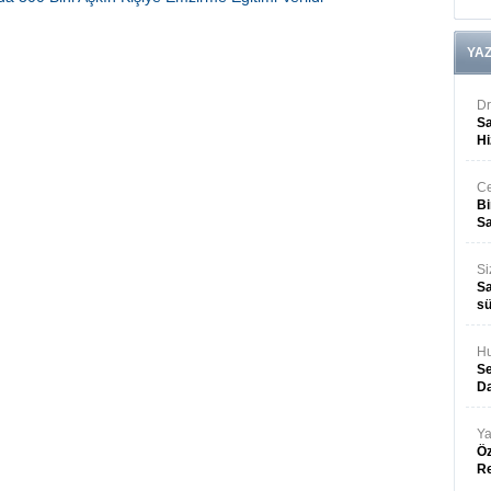
05 Ağustos 2026 Çarşamba 15:28
YA
Dr
Sa
Hi
Ce
Bi
Sa
Si
Sa
sü
Hu
Se
Da
Ya
Öz
R