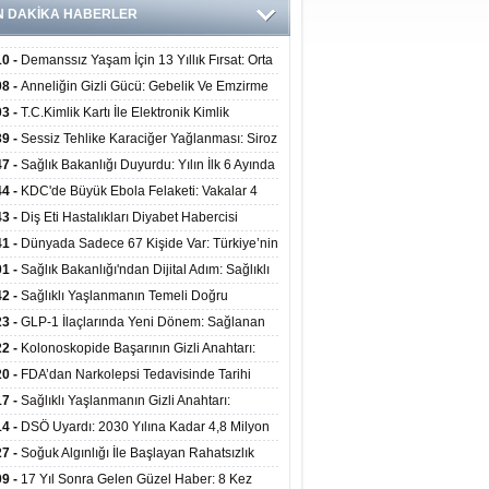
N DAKİKA HABERLER
10 -
Demanssız Yaşam İçin 13 Yıllık Fırsat: Orta
aki Yaşam Tarzı Beyin Sağlığını Belirliyor
08 -
Anneliğin Gizli Gücü: Gebelik Ve Emzirme
lojik Dayanıklılığı Artırabilir Mi?
03 -
T.C.Kimlik Kartı İle Elektronik Kimlik
rulama Yöntemi (Biyometrik Kimlik Doğrulama
39 -
Sessiz Tehlike Karaciğer Yağlanması: Siroz
emi) 07.08.2026
alp Krizine Davetiye Çıkarıyor!
47 -
Sağlık Bakanlığı Duyurdu: Yılın İlk 6 Ayında
inden Fazla Hasta Hiperbarik Oksijen Tedavisi
44 -
KDC'de Büyük Ebola Felaketi: Vakalar 4
 Aştı, Virüste Mutasyon Şüphesi!
43 -
Diş Eti Hastalıkları Diyabet Habercisi
ilir: Ağız Sağlığı Ve Şeker Arasındaki Çift Yönlü
41 -
Dünyada Sadece 67 Kişide Var: Türkiye’nin
Kanıtlandı
 Bundgaard Sendromu Vakası Diyarbakır’da
01 -
Sağlık Bakanlığı'ndan Dijital Adım: Sağlıklı
is Edildi
at Merkezlerinde Uzaktan Danışmanlık Dönemi
42 -
Sağlıklı Yaşlanmanın Temeli Doğru
ladı
enmeden Geçiyor: İleri Yaşta Hangi Besin
23 -
GLP-1 İlaçlarında Yeni Dönem: Sağlanan
erine İhtiyaç Duyuluyor?
alar Yalnızca Kilo Kaybıyla Sınırlı Değil
22 -
Kolonoskopide Başarının Gizli Anahtarı:
rsiz Bağırsak Temizliği Poliplerin Gözden
20 -
FDA’dan Narkolepsi Tedavisinde Tarihi
masına Neden Oluyor
: Oreksin Sistemini Hedefleyen İlk İlaç
17 -
Sağlıklı Yaşlanmanın Gizli Anahtarı:
lanıma Sunuldu
nli Kuvvet Antrenmanı Kas Ve Kemik Sağlığını
14 -
DSÖ Uyardı: 2030 Yılına Kadar 4,8 Milyon
uyor
ire ve Ebe Açığı Oluşabilir
27 -
Soğuk Algınlığı İle Başlayan Rahatsızlık
ciğer Yetmezliği Çıktı: 17 Yıl Sonra Nakille
09 -
17 Yıl Sonra Gelen Güzel Haber: 8 Kez