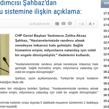
dımcısı Şahbaz'dan
SO
 sistemine ilişkin açıklama:
17:
Yaşt
17:
11.05.2024 15:33
Biyo
17:
Doğ
15:
CHP Genel Başkan Yardımcısı Zeliha Aksaz
Sist
Ve K
14:
Şahbaz, "Hastanelerimizde randevu almak
10 B
12:
neredeyse imkansız hale gelmiştir. Sağlık
Aldı
Bini
12:
hizmetine erişim, milyonlarca vatandaş için ciddi
Olab
12:
bir engele dönüşmüştür." ifadelerini kullandı.
Bağ 
İlk
17:
"Hastanelerimizde randevu almak neredeyse imkansız hale
Teşh
Hay
16:
gelmiştir. Sağlık hizmetine erişim, milyonlarca vatandaş için
Baş
Besl
16:
ciddi bir engele dönüşmüştür"
Öğel
Fayd
16:
Şahbaz, yazılı açıklamasında, Türkiye'de birçok hastanın
ldığını ifade etti.
Yete
16:
rinden biri olduğunu belirten Şahbaz, "Hastanelerimizde randevu almak
Kaç
Onay
16:
etine erişim, milyonlarca vatandaş için ciddi bir engele dönüşmüştür."
Kul
Düze
16:
Kor
Hemş
15:
i'nde hekimin onayı dışında 5 dakikalık muayene sürelerinin 2 dakikaya
ları kaydetti:
Kara
15: