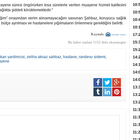
Hay
Redd
10:
yene süresi öngörürken kısa sürelerle verilen muayene hizmet kalitesini
ğlıkta şiddeti körüklemektedir."
Öğre
10:
eğim" onayından verim alınamayacağını savunan Şahbaz, koruyucu sağlık
Yasa
10:
bütçe ayrılması ve hastanelere yığılmaların önlenmesi gerektiğini belirtti.
Beyn
10:
Yaşa
Kaynak:
17:
Düz
15:
Bu haber toplam 1152 defa okunmuştur
Fizi
15:
kan yardimcisi
,
zeliha aksaz sahbaz
,
hastane
,
randevu sistemi
,
300 
14:
ayene
Hay
14:
Baş
geli
14:
Düş
14:
Daki
Kap
13:
Edi
(Roz
13:
Gör
13:
Meyv
11:
3,5 
11:
Old
11:
Dev
11:
Oluş
11: