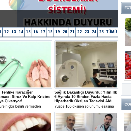
FOT
1
12
13
14
15
16
17
18
19
20
21
22
23
24
25
TÜMÜ
G
k
 Tehlike Karaciğer
Sağlık Bakanlığı Duyurdu: Yılın İlk
ması: Siroz Ve Kalp Krizine
6 Ayında 10 Binden Fazla Hasta
ye Çıkarıyor!
Hiperbarik Oksijen Tedavisi Aldı
ÇO
re hiçbir belirti vermeden
Yüzde 100 oksijen solunumu esasına
en karaciğer yağlanmasına karşı
dayanan Hiperbarik Oksijen Tedavisi
rda bulunan Gastroenteroloji
(HBOT), 2026'nın ilk altı ayında 10 bin
Prof. Dr. Bülent Yıldırım, hastalık
93 hastanın iyileşme sürecine katkı
ki 10 kritik yanlışı tek tek
sağladı.
.