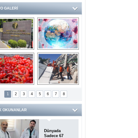
O GALERİ
Ve burası da bir 
14 soruda 
devlet hastanesi
Koronavirüs 
hakkında kendinizi 
test edin...
ilaburu meyvesi 
Endonezya’daki 
anserden koruyor
deprem: Ölü sayısı 
1
2
3
4
5
6
7
8
bin 203'e yükseldi
K OKUNANLAR
Dünyada
Sadece 67