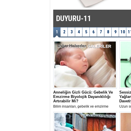
DUYURU-11
1
2
3
4
5
6
7
8
9
10
1
Diğer Haberler
SON EKLENEN
GALERİLER
Anneliğin Gizli Gücü: Gebelik Ve
Sessiz
Emzirme Biyolojik Dayanıklılığı
Yağlan
Artırabilir Mi?
Daveti
Bilim insanları, gebelik ve emzirme
Uzun sü
dönemindeki hormonal değişimlerin
ilerley
kadınların uzun vadeli sağlığı ve
uyarıla
biyolojik dayanıklılığı üzerinde koruyucu
Uzmanı 
etkiler yaratabileceğini öne süren yeni
hakkında
bir teori geliştirdi.
sıraladı