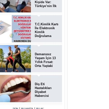
Kişide Var:
Türkiye’nin İlk
Bundgaard
Sendromu
Vakası
Diyarbakır’da
T.C.Kimlik Kartı
Teşhis Edildi
İle Elektronik
Kimlik
Doğrulama
Yöntemi
(Biyometrik
Kimlik
Doğrulama
Demanssız
Sistemi)
Yaşam İçin 13
07.08.2026
Yıllık Fırsat:
Orta Yaştaki
Yaşam Tarzı
Beyin Sağlığını
Belirliyor
Diş Eti
Hastalıkları
Diyabet
Habercisi
Olabilir: Ağız
Sağlığı Ve
Şeker
|
|
DÜN
BU HAFTA
BU AY