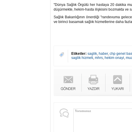
"Dünya Sağlık Örgütü her hastaya 20 dakika mua
düşürmekte, hekim-hasta ilişkisini bozmakta ve sa
Sağlık Bakanlığının önerdiği "randevuma gelec
ve birinci basamak sağlık hizmetlerine daha fazla 
Etiketler:
saglik
,
haber
,
chp genel bas
saglik hizmeti
,
mhrs
,
hekim onayi
,
mu