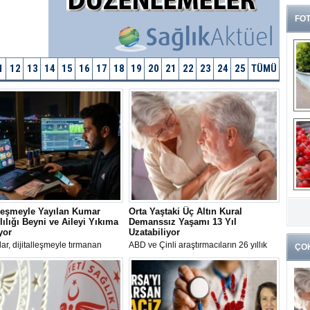
FOT
1
12
13
14
15
16
17
18
19
20
21
22
23
24
25
TÜMÜ
G
k
lleşmeyle Yayılan Kumar
Orta Yaştaki Üç Altın Kural
ılığı Beyni ve Aileyi Yıkıma
Demanssız Yaşamı 13 Yıl
yor
Uzatabiliyor
r, dijitalleşmeyle tırmanan
ABD ve Çinli araştırmacıların 26 yıllık
ÇO
ağımlılığının basit bir alışkanlık
takibe dayanan yeni çalışması, orta
ıbbi bir kriz olduğuna dikkat
yaşlarda kan basıncını korumanın,
; hastalığın beyin aktivasyonunu
sigara içmemenin ve diyabetten
0 düşürdüğünü ve aile yapısını
korunmanın demansı geciktirerek
n sarstığını açıkladı.
zihinsel sağlığı 13 yıl uzattığını ortaya
koydu.