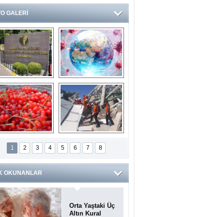
O GALERİ
Ve burası da bir 
14 soruda 
devlet hastanesi
Koronavirüs 
hakkında kendinizi 
test edin...
ilaburu meyvesi 
Endonezya’daki 
anserden koruyor
deprem: Ölü sayısı 
1
2
3
4
5
6
7
8
bin 203'e yükseldi
K OKUNANLAR
Orta Yaştaki Üç
Altın Kural