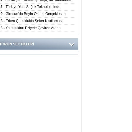
undan Hayat Veren Doku Nakli
46 -
Türkiye Yerli Sağlık Teknolojisinde
yor: 40 Ülkeye Solunum Cihazı İhraç Ediliyor
09 -
Giresun'da Beyin Ölümü Gerçekleşen
inin Organları 4 Hastaya Yaşam Umudu Oldu
08 -
Erken Çocuklukta Şeker Kısıtlaması
ans Riskini Yüzde 23 Azaltıyor
03 -
Yolculukları Eziyete Çeviren Araba
asına Karşı Etkili Önlemler
TÖRÜN SEÇTİKLERİ