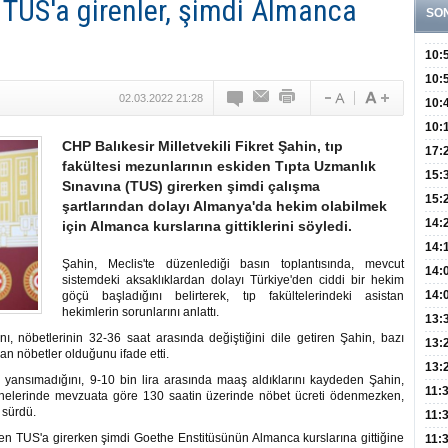
 TUS'a girenler, şimdi Almanca
SO
10:
Öğre
10:
02.03.2022 21:28
Yasa
10:
Beyn
10:
CHP Balıkesir Milletvekili Fikret Şahin, tıp
Yaşa
17:
fakültesi mezunlarının eskiden Tıpta Uzmanlık
Düz
15:
Sınavına (TUS) girerken şimdi çalışma
Fizi
15:
şartlarından dolayı Almanya'da hekim olabilmek
300 
14:
için Almanca kurslarına gittiklerini söyledi.
Hay
14:
Şahin, Meclis'te düzenlediği basın toplantısında, mevcut
Baş
geli
14:
sistemdeki aksaklıklardan dolayı Türkiye'den ciddi bir hekim
Düş
14:
göçü başladığını belirterek, tıp fakültelerindeki asistan
hekimlerin sorunlarını anlattı.
Daki
Kap
13:
nı, nöbetlerinin 32-36 saat arasında değiştiğini dile getiren Şahin, bazı
Edi
(Roz
13:
an nöbetler olduğunu ifade etti.
Gör
13:
 yansımadığını, 9-10 bin lira arasında maaş aldıklarını kaydeden Şahin,
Meyv
11:
tanelerinde mevzuata göre 130 saatin üzerinde nöbet ücreti ödenmezken,
i sürdü.
3,5 
11:
den TUS'a girerken şimdi Goethe Enstitüsünün Almanca kurslarına gittiğine
Old
11: