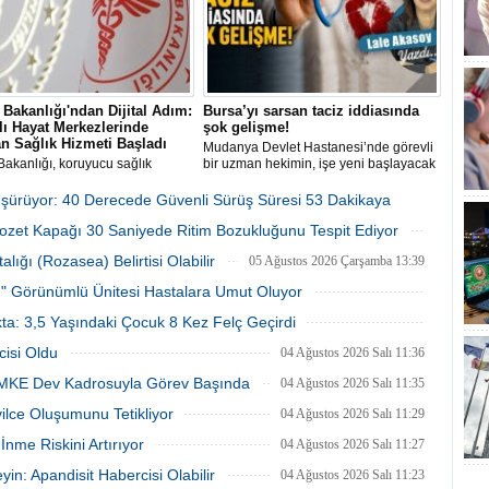
 Bakanlığı'ndan Dijital Adım:
Bursa’yı sarsan taciz iddiasında
lı Hayat Merkezlerinde
şok gelişme!
n Sağlık Hizmeti Başladı
Mudanya Devlet Hastanesi’nde görevli
Bakanlığı, koruyucu sağlık
bir uzman hekimin, işe yeni başlayacak
erini dijital ortama taşıyarak
firma personeli genç kadını poliklinik
n Hasta Değerlendirme
odasında taciz ettiği iddiası üzerine adli
üşürüyor: 40 Derecede Güvenli Sürüş Süresi 53 Dakikaya
’ni (UHDS) 81 ildeki Sağlıklı
ve idari soruşturma başlatıldı.
lozet Kapağı 30 Saniyede Ritim Bozukluğunu Tespit Ediyor
Merkezlerinde kullanıma sundu.
05 Ağustos 2026 Çarşamba 14:09
05 Ağustos 2026 Çarşamba 14:00
ığı (Rozasea) Belirtisi Olabilir
05 Ağustos 2026 Çarşamba 13:39
tı" Görünümlü Ünitesi Hastalara Umut Oluyor
05 Ağustos 2026 Çarşamba 13:29
ta: 3,5 Yaşındaki Çocuk 8 Kez Felç Geçirdi
04 Ağustos 2026 Salı 11:39
cisi Oldu
04 Ağustos 2026 Salı 11:36
UMKE Dev Kadrosuyla Görev Başında
04 Ağustos 2026 Salı 11:35
vilce Oluşumunu Tetikliyor
04 Ağustos 2026 Salı 11:29
nme Riskini Artırıyor
04 Ağustos 2026 Salı 11:27
in: Apandisit Habercisi Olabilir
04 Ağustos 2026 Salı 11:23