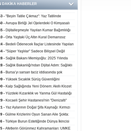
N DAKİKA HABERLER
53 -
"Beyin Tatile Çıkmaz": Yaz Tatilinde
nilenlerin Yüzde 39'u Unutulabiliyor
50 -
Avrupa Birliği Jel Ojelerdeki O Kimyasalı
kladı: Kısırlık ve Alerji Riski Uyarısı
45 -
Dijitalleşmeyle Yayılan Kumar Bağımlılığı
i ve Aileyi Yıkıma Uğratıyor
10 -
Orta Yaştaki Üç Altın Kural Demanssız
mı 13 Yıl Uzatabiliyor
24 -
Bedeli Ödenecek İlaçlar Listesinde Yapılan
enlemeler Hakkında Duyuru 2026/30
34 -
"Süper Yaşlılar" Sadece Bilişsel Değil
ksel Olarak da Daha Sağlıklı Yaşıyor
28 -
Sağlık Bakanı Memişoğlu: 2025 Yılında
Bini Aşkın Kişiye Emzirme Eğitimi Verildi
28 -
Sağlık Bakanlığı'ndan Dijital Adım: Sağlıklı
at Merkezlerinde Uzaktan Sağlık Hizmeti
16 -
Bursa’yı sarsan taciz iddiasında şok
ladı
şme!
09 -
Yüksek Sıcaklık Sürüş Güvenliğini
ürüyor: 40 Derecede Güvenli Sürüş Süresi 53
00 -
Kalp Sağlığında Yeni Dönem: Akıllı Klozet
kaya İniyor
ağı 30 Saniyede Ritim Bozukluğunu Tespit
39 -
Yüzdeki Kızarıklık ve Yanma Gül Hastalığı
yor
asea) Belirtisi Olabilir
29 -
Kocaeli Şehir Hastanesi'nin "Denizaltı"
ünümlü Ünitesi Hastalara Umut Oluyor
21 -
Yaz Aylarının Doğal Şifa Kaynağı: Kırmızı
eler Bağışıklığı ve Kalbi Koruyor
39 -
Gülme Krizlerini Oyun Sanan Aile Şokta:
Yaşındaki Çocuk 8 Kez Felç Geçirdi
36 -
Türkiye Burun Estetiğinde Dünya İkincisi
u
35 -
Afetlerin Görünmez Kahramanları: UMKE