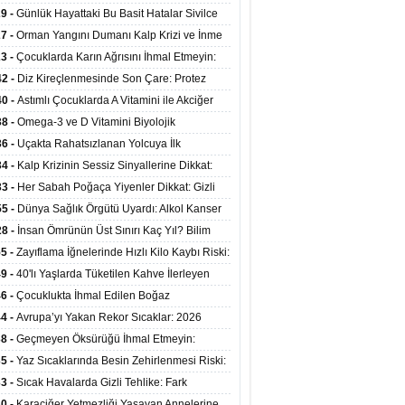
 Kadrosuyla Görev Başında
29 -
Günlük Hayattaki Bu Basit Hatalar Sivilce
umunu Tetikliyor
27 -
Orman Yangını Dumanı Kalp Krizi ve İnme
ini Artırıyor
23 -
Çocuklarda Karın Ağrısını İhmal Etmeyin:
disit Habercisi Olabilir
42 -
Diz Kireçlenmesinde Son Çare: Protez
iyatı İle Yaşam Kalitesi Artıyor
40 -
Astımlı Çocuklarda A Vitamini ile Akciğer
mi Arasında Bağlantı Bulundu
38 -
Omega-3 ve D Vitamini Biyolojik
anmayı Yavaşlatabilir
36 -
Uçakta Rahatsızlanan Yolcuya İlk
ahale Sağlık Bakanı Memişoğlu'ndan Geldi
34 -
Kalp Krizinin Sessiz Sinyallerine Dikkat:
ızca Göğüs Ağrısıyla Gelmiyor
33 -
Her Sabah Poğaça Yiyenler Dikkat: Gizli
r ve Yağ Yükü Kalbi ve Bağırsakları Tehdit
55 -
Dünya Sağlık Örgütü Uyardı: Alkol Kanser
yor
ini Doğrudan Artırıyor
28 -
İnsan Ömrünün Üst Sınırı Kaç Yıl? Bilim
anlarından Yeni Yaşam Süresi Modeli
55 -
Zayıflama İğnelerinde Hızlı Kilo Kaybı Riski:
anlar Hekim Kontrolü Şart Diyor
49 -
40'lı Yaşlarda Tüketilen Kahve İlerleyen
arda Zihinsel ve Fiziksel Sağlığı Koruyor
46 -
Çocuklukta İhmal Edilen Boğaz
ksiyonu İleride Kalp Kapağını Bozabiliyor
44 -
Avrupa’yı Yakan Rekor Sıcaklar: 2026
iran Ayında 10 Binden Fazla Can Kaybı
38 -
Geçmeyen Öksürüğü İhmal Etmeyin:
iğer Korunarak Tümörden Kurtuldu
35 -
Yaz Sıcaklarında Besin Zehirlenmesi Riski:
ta Kalan Gıdalara Dikkat
33 -
Sıcak Havalarda Gizli Tehlike: Fark
meyen Sıvı Kaybı Organları Tehdit Ediyor
30 -
Karaciğer Yetmezliği Yaşayan Annelerine