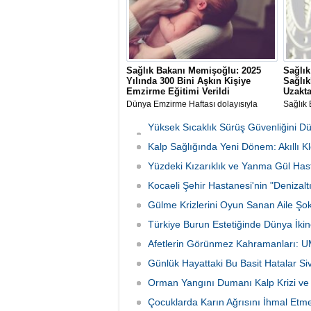
Sağlık Bakanı Memişoğlu: 2025
Sağlık
Yılında 300 Bini Aşkın Kişiye
Sağlık
Emzirme Eğitimi Verildi
Uzakta
Dünya Emzirme Haftası dolayısıyla
Sağlık 
mesaj yayımlayan Sağlık Bakanı Kemal
hizmetl
Memişoğlu, anne sütünün önemine
Uzakta
Yüksek Sıcaklık Sürüş Güvenliğini D
vurgu yaparak koruyucu sağlık
Sistemi
İniyor
hizmetleri kapsamında 300 binin
Kalp Sağlığında Yeni Dönem: Akıllı K
Hayat 
üzerinde vatandaşa emzirme eğitimi
Yüzdeki Kızarıklık ve Yanma Gül Hastal
sağlandığını açıkladı.
Kocaeli Şehir Hastanesi'nin "Denizal
Gülme Krizlerini Oyun Sanan Aile Şok
Türkiye Burun Estetiğinde Dünya İkin
Afetlerin Görünmez Kahramanları: 
Günlük Hayattaki Bu Basit Hatalar Si
Orman Yangını Dumanı Kalp Krizi ve İ
Çocuklarda Karın Ağrısını İhmal Etmey