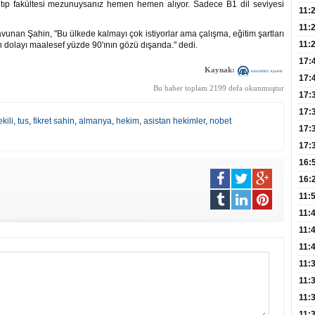
 tıp fakültesi mezunuysanız hemen hemen alıyor. Sadece B1 dil seviyesi
Dev
11:
Oluş
11:
avunan Şahin, "Bu ülkede kalmayı çok istiyorlar ama çalışma, eğitim şartları
Risk
11:
n dolayı maalesef yüzde 90'ının gözü dışarıda." dedi.
Apan
17:
Kaynak:
Amel
17:
Bu haber toplam 2199 defa okunmuştur
Hac
17:
Yaşl
17:
kili
,
tus
,
fikret sahin
,
almanya
,
hekim
,
asistan hekimler
,
nobet
Müd
17:
Yaln
17:
Şeke
16:
Edi
Risk
16:
İns
11:
Uzm
11:
Yıll
11:
Enfe
11:
Haz
11:
Akc
11:
Açık
11:
Edil
11: