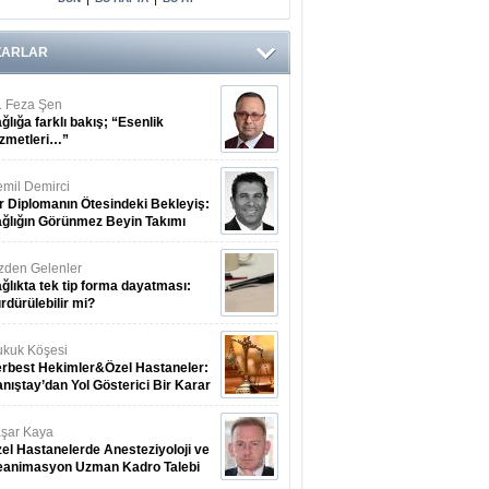
ZARLAR
. Feza Şen
ğlığa farklı bakış; “Esenlik
zmetleri…”
mil Demirci
r Diplomanın Ötesindeki Bekleyiş:
ğlığın Görünmez Beyin Takımı
zden Gelenler
ğlıkta tek tip forma dayatması:
rdürülebilir mi?
kuk Köşesi
rbest Hekimler&Özel Hastaneler:
nıştay’dan Yol Gösterici Bir Karar
şar Kaya
el Hastanelerde Anesteziyoloji ve
eanimasyon Uzman Kadro Talebi