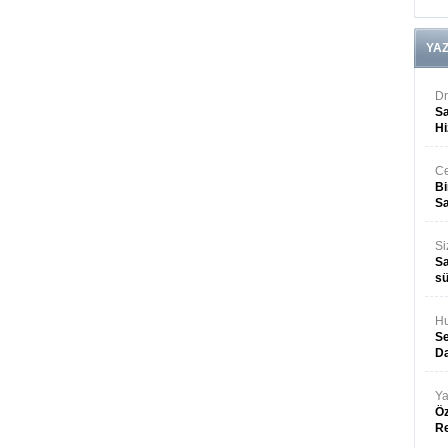
YA
Dr
Sa
Hi
Ce
Bi
Sa
Si
Sa
sü
Hu
Se
Da
Ya
Öz
R