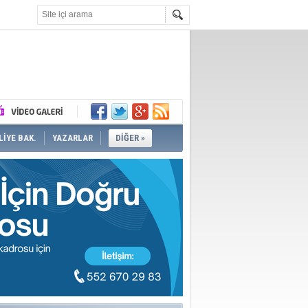
İYE BAK.
YAZARLAR
DİĞER »