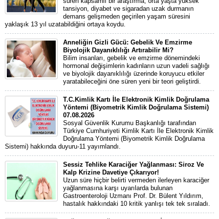
süren kapsamlı bir araştırma, orta yaşta yüksek
tansiyon, diyabet ve sigaradan uzak durmanın
demans gelişmeden geçirilen yaşam süresini
yaklaşık 13 yıl uzatabildiğini ortaya koydu.
Anneliğin Gizli Gücü: Gebelik Ve Emzirme
Biyolojik Dayanıklılığı Artırabilir Mi?
Bilim insanları, gebelik ve emzirme dönemindeki
hormonal değişimlerin kadınların uzun vadeli sağlığı
ve biyolojik dayanıklılığı üzerinde koruyucu etkiler
yaratabileceğini öne süren yeni bir teori geliştirdi.
T.C.Kimlik Kartı İle Elektronik Kimlik Doğrulama
Yöntemi (Biyometrik Kimlik Doğrulama Sistemi)
07.08.2026
Sosyal Güvenlik Kurumu Başkanlığı tarafından
Türkiye Cumhuriyeti Kimlik Kartı İle Elektronik Kimlik
Doğrulama Yöntemi (Biyometrik Kimlik Doğrulama
Sistemi) hakkında duyuru-11 yayımlandı.
Sessiz Tehlike Karaciğer Yağlanması: Siroz Ve
Kalp Krizine Davetiye Çıkarıyor!
Uzun süre hiçbir belirti vermeden ilerleyen karaciğer
yağlanmasına karşı uyarılarda bulunan
Gastroenteroloji Uzmanı Prof. Dr. Bülent Yıldırım,
hastalık hakkındaki 10 kritik yanlışı tek tek sıraladı.