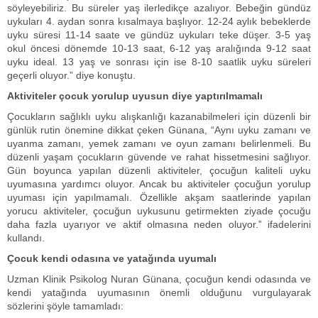
söyleyebiliriz. Bu süreler yaş ilerledikçe azalıyor. Bebeğin gündüz
uykuları 4. aydan sonra kısalmaya başlıyor. 12-24 aylık bebeklerde
uyku süresi 11-14 saate ve gündüz uykuları teke düşer. 3-5 yaş
okul öncesi dönemde 10-13 saat, 6-12 yaş aralığında 9-12 saat
uyku ideal. 13 yaş ve sonrası için ise 8-10 saatlik uyku süreleri
geçerli oluyor.” diye konuştu.
Aktiviteler çocuk yorulup uyusun diye yaptırılmamalı
Çocukların sağlıklı uyku alışkanlığı kazanabilmeleri için düzenli bir
günlük rutin önemine dikkat çeken Günana, “Aynı uyku zamanı ve
uyanma zamanı, yemek zamanı ve oyun zamanı belirlenmeli. Bu
düzenli yaşam çocukların güvende ve rahat hissetmesini sağlıyor.
Gün boyunca yapılan düzenli aktiviteler, çocuğun kaliteli uyku
uyumasına yardımcı oluyor. Ancak bu aktiviteler çocuğun yorulup
uyuması için yapılmamalı. Özellikle akşam saatlerinde yapılan
yorucu aktiviteler, çocuğun uykusunu getirmekten ziyade çocuğu
daha fazla uyarıyor ve aktif olmasına neden oluyor.” ifadelerini
kullandı.
Çocuk kendi odasına ve yatağında uyumalı
Uzman Klinik Psikolog Nuran Günana, çocuğun kendi odasında ve
kendi yatağında uyumasının önemli olduğunu vurgulayarak
sözlerini şöyle tamamladı: