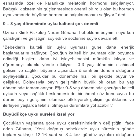
esnasında özellikle karanlıkta melatonin hormonu salgılanıyor.
Bağışıklık sisteminin güçlenmesinde önemli bir rolü olan bu hormon
aynı zamanda büyüme hormonun salgılanmasını sağlıyor.” dedi.
0 – 3 yaş döneminde uyku kalitesi çok önemli
Uzman Klinik Psikolog Nuran Günana, bebeklerin beyninin uyurken
çalıştığını ve geliştiğini söyledi ve sözlerine şöyle devam etti:
“Bebeklerin kaliteli bir uyku uyuması güne daha enerjik
başlamalarını sağlıyor. Çocuğun kaliteli bir uyuması gün boyunca
edindiği bilgileri daha iyi işleyebilmesini mümkün kılıyor ve
öğrenmeyi olumlu yönde etkiliyor 0-3 yaş döneminin zihinsel
gelişim ve sağlıklı büyüme açısından önemli bir dönem olduğunu
söyleyebiliriz. Çocuklar bu dönemde hızlı bir şekilde büyür ve
gelişirler. Dolayısıyla beyin gelişiminin büyük bir oranı bu yaş
döneminde tamamlanıyor. Eğer 0-3 yaş döneminde çocuğun kaliteli
uykuda veya sağlıklı beslenmesinde bir ihmal söz konusuysa bu
durum beyin gelişimini olumsuz etkileyerek gelişim geriliklerine ve
ilerleyen yaşlarda telafisi olmayan durumlara yol açabilir.”
Büyüdükçe uyku süreleri kısalıyor
Çocukların yaşlarına göre uyku gereksinimlerinin değiştiğini ifade
eden Günana, “Yeni doğmuş bebeklerde uyku süresinin günde
toplam yaklaşık 12-16 saat ve 3-4 kez gündüz uykuları olduğunu