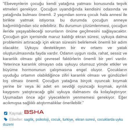
“Ebeveynlerin çocuğu kendi yatağına yatması konusunda teşvik
etmeleri gerekiyor. Çocuğun uyandığında kendisini odasında ve
yatağında bulması önemli. 2 yaşından sonra çocuk hala annesi ile
birlikte yatmak istiyorsa bu durumda çocuğun anneye
bağımlılığından söz edebiliriz. Bu durumun çözümlenmesi, çocuğun
ileride yaşayabileceği sorunların önüne geçilmesini sağlayacaktır.
Çocuğun gün içerisinde maruz kaldığı ekran süresi, uykuya dalma
problemini artıracağı için ekran süresini belirlemek önemli bir adım
olacaktır. Uykuyu destekleyen bir ev ortamı ve yatak
oluşturulmasında fayda vardır. Odanın uygun ısıda, rahat, sessiz ve
karanlık olması gibi çevresel faktörlerin önemli bir yeri vardır.
Yeterince karanlık olmayan oda uykuyu olumsuz yönde etkiler ve
büyüme hormonunun çalışmasına engel oluyor. Çocukların
uyuduğu ortamın olabildiğince zifiri karanlık olması ve gündüzleri
loş olması önemli. Çocuğun yatağına birçok oyuncak koymak
yerine bir veya iki adet en sevdiği oyuncağı koymak, ayrılık
kaygısını yatıştıracağı gibi uykuya dalmasını da kolaylaştırıyor.
Uyumadan önce ağır yiyeceklerin yenmemesi gerekiyor. Eğer
acıkmışsa sağlıklı atıştırmalıklar önerilebilir.”
Kaynak:
,
,
,
,
,
Etiketler:
saglik
psikoloji
cocuk
turkiye
ekran suresi
cocuklarda uyku
duzeni