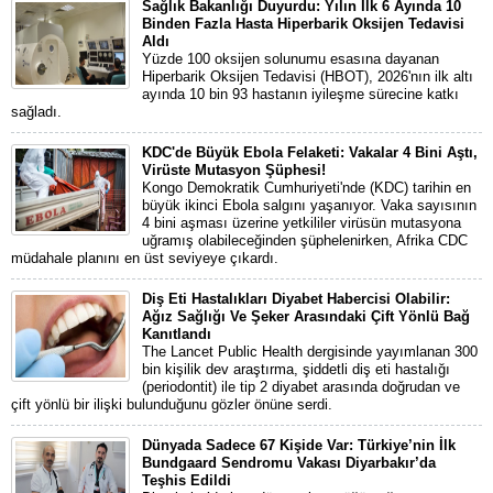
Sağlık Bakanlığı Duyurdu: Yılın İlk 6 Ayında 10
Binden Fazla Hasta Hiperbarik Oksijen Tedavisi
Aldı
Yüzde 100 oksijen solunumu esasına dayanan
Hiperbarik Oksijen Tedavisi (HBOT), 2026'nın ilk altı
ayında 10 bin 93 hastanın iyileşme sürecine katkı
sağladı.
KDC'de Büyük Ebola Felaketi: Vakalar 4 Bini Aştı,
Virüste Mutasyon Şüphesi!
Kongo Demokratik Cumhuriyeti'nde (KDC) tarihin en
büyük ikinci Ebola salgını yaşanıyor. Vaka sayısının
4 bini aşması üzerine yetkililer virüsün mutasyona
uğramış olabileceğinden şüphelenirken, Afrika CDC
müdahale planını en üst seviyeye çıkardı.
Diş Eti Hastalıkları Diyabet Habercisi Olabilir:
Ağız Sağlığı Ve Şeker Arasındaki Çift Yönlü Bağ
Kanıtlandı
The Lancet Public Health dergisinde yayımlanan 300
bin kişilik dev araştırma, şiddetli diş eti hastalığı
(periodontit) ile tip 2 diyabet arasında doğrudan ve
çift yönlü bir ilişki bulunduğunu gözler önüne serdi.
Dünyada Sadece 67 Kişide Var: Türkiye’nin İlk
Bundgaard Sendromu Vakası Diyarbakır’da
Teşhis Edildi