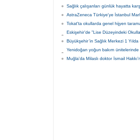
Sağlık çalışanları günlük hayatta karş
AstraZeneca Türkiye'ye İstanbul Mar
Tokat'ta okullarda genel hijyen tara
Eskişehir'de "Lise Düzeyindeki Okullar
imzalandı
Büyükşehir’in Sağlık Merkezi 1 Yıld
Yenidoğan yoğun bakım ünitelerinde 
emanet
Muğla'da Milaslı doktor İsmail Hakkı'n