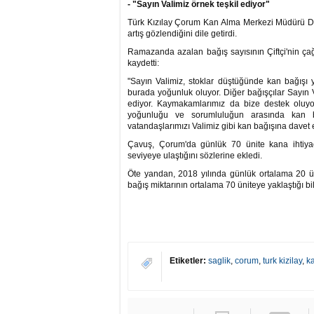
- "Sayın Valimiz örnek teşkil ediyor"
Türk Kızılay Çorum Kan Alma Merkezi Müdürü Dr. 
artış gözlendiğini dile getirdi.
Ramazanda azalan bağış sayısının Çiftçi'nin çağr
kaydetti:
"Sayın Valimiz, stoklar düştüğünde kan bağışı 
burada yoğunluk oluyor. Diğer bağışçılar Sayın Val
ediyor. Kaymakamlarımız da bize destek oluyor.
yoğunluğu ve sorumluluğun arasında kan ba
vatandaşlarımızı Valimiz gibi kan bağışına davet
Çavuş, Çorum'da günlük 70 ünite kana ihtiyaç 
seviyeye ulaştığını sözlerine ekledi.
Öte yandan, 2018 yılında günlük ortalama 20 ü
bağış miktarının ortalama 70 üniteye yaklaştığı bild
Etiketler:
saglik
,
corum
,
turk kizilay
,
k