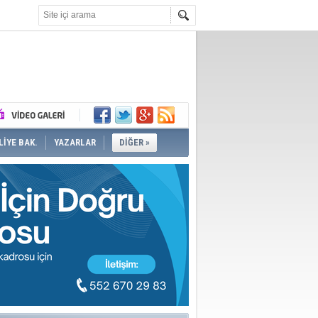
İYE BAK.
YAZARLAR
DİĞER »