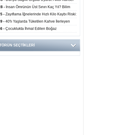
yor
ini Doğrudan Artırıyor
28 -
İnsan Ömrünün Üst Sınırı Kaç Yıl? Bilim
anlarından Yeni Yaşam Süresi Modeli
55 -
Zayıflama İğnelerinde Hızlı Kilo Kaybı Riski:
anlar Hekim Kontrolü Şart Diyor
49 -
40'lı Yaşlarda Tüketilen Kahve İlerleyen
arda Zihinsel ve Fiziksel Sağlığı Koruyor
46 -
Çocuklukta İhmal Edilen Boğaz
ksiyonu İleride Kalp Kapağını Bozabiliyor
TÖRÜN SEÇTİKLERİ