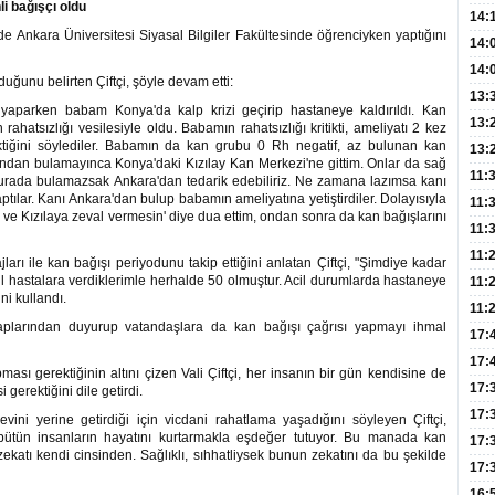
i bağışçı oldu
Hay
14:
'de Ankara Üniversitesi Siyasal Bilgiler Fakültesinde öğrenciyken yaptığını
Baş
geli
14:
Düş
14:
uğunu belirten Çiftçi, şöyle devam etti:
Daki
Kap
13:
 yaparken babam Konya'da kalp krizi geçirip hastaneye kaldırıldı. Kan
Edi
(Roz
13:
ahatsızlığı vesilesiyle oldu. Babamın rahatsızlığı kritikti, ameliyatı 2 kez
ktiğini söylediler. Babamın da kan grubu 0 Rh negatif, az bulunan kan
Gör
13:
dundan bulamayınca Konya'daki Kızılay Kan Merkezi'ne gittim. Onlar da sağ
Meyv
11:
, burada bulamazsak Ankara'dan tedarik edebiliriz. Ne zamana lazımsa kanı
aptılar. Kanı Ankara'dan bulup babamın ameliyatına yetiştirdiler. Dolayısıyla
3,5 
11:
e ve Kızılaya zeval vermesin' diye dua ettim, ondan sonra da kan bağışlarını
Old
11:
Dev
11:
arı ile kan bağışı periyodunu takip ettiğini anlatan Çiftçi, "Şimdiye kadar
l hastalara verdiklerimle herhalde 50 olmuştur. Acil durumlarda hastaneye
Oluş
11:
ni kullandı.
Risk
11:
saplarından duyurup vatandaşlara da kan bağışı çağrısı yapmayı ihmal
Apan
17:
Amel
17:
ası gerektiğinin altını çizen Vali Çiftçi, her insanın bir gün kendisine de
Hac
17:
gerektiğini dile getirdi.
Yaşl
17:
ni yerine getirdiği için vicdani rahatlama yaşadığını söyleyen Çiftçi,
 bütün insanların hayatını kurtarmakla eşdeğer tutuyor. Bu manada kan
Müd
17:
 zekatı kendi cinsinden. Sağlıklı, sıhhatliysek bunun zekatını da bu şekilde
Yaln
17:
Şeke
16: