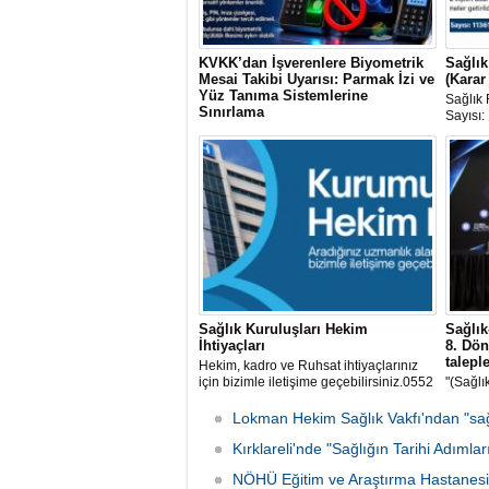
KVKK’dan İşverenlere Biyometrik
Sağlık
Mesai Takibi Uyarısı: Parmak İzi ve
(Karar
Yüz Tanıma Sistemlerine
Sağlık 
Sınırlama
Sayısı:
Kişisel Verileri Koruma Kurulu (KVKK),
33258 
çalışanların mesai takibinde parmak izi,
yayımla
yüz tanıma ve iris taraması gibi
biyometrik sistemlerin kullanılmasına
ilişkin önemli bir ilke kararı yayımladı.
Sağlık Kuruluşları Hekim
Sağlı
İhtiyaçları
8. Dö
taleple
Hekim, kadro ve Ruhsat ihtiyaçlarınız
için bizimle iletişime geçebilirsiniz.0552
"(Sağlık
670 29 83
ilk yarı
seyyan
Lokman Hekim Sağlık Vakfı'ndan "sağlı
10 refa
Kırklareli'nde "Sağlığın Tarihi Adımlar
yapılma
NÖHÜ Eğitim ve Araştırma Hastanesine 