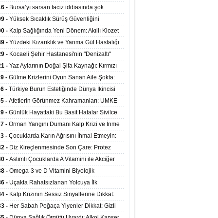
at Merkezlerinde Uzaktan Sağlık Hizmeti
16 -
Bursa’yı sarsan taciz iddiasında şok
ladı
şme!
09 -
Yüksek Sıcaklık Sürüş Güvenliğini
ürüyor: 40 Derecede Güvenli Sürüş Süresi 53
00 -
Kalp Sağlığında Yeni Dönem: Akıllı Klozet
kaya İniyor
ağı 30 Saniyede Ritim Bozukluğunu Tespit
39 -
Yüzdeki Kızarıklık ve Yanma Gül Hastalığı
yor
asea) Belirtisi Olabilir
29 -
Kocaeli Şehir Hastanesi'nin "Denizaltı"
ünümlü Ünitesi Hastalara Umut Oluyor
21 -
Yaz Aylarının Doğal Şifa Kaynağı: Kırmızı
eler Bağışıklığı ve Kalbi Koruyor
39 -
Gülme Krizlerini Oyun Sanan Aile Şokta:
Yaşındaki Çocuk 8 Kez Felç Geçirdi
36 -
Türkiye Burun Estetiğinde Dünya İkincisi
u
35 -
Afetlerin Görünmez Kahramanları: UMKE
 Kadrosuyla Görev Başında
29 -
Günlük Hayattaki Bu Basit Hatalar Sivilce
umunu Tetikliyor
27 -
Orman Yangını Dumanı Kalp Krizi ve İnme
ini Artırıyor
23 -
Çocuklarda Karın Ağrısını İhmal Etmeyin:
disit Habercisi Olabilir
42 -
Diz Kireçlenmesinde Son Çare: Protez
iyatı İle Yaşam Kalitesi Artıyor
40 -
Astımlı Çocuklarda A Vitamini ile Akciğer
mi Arasında Bağlantı Bulundu
38 -
Omega-3 ve D Vitamini Biyolojik
anmayı Yavaşlatabilir
36 -
Uçakta Rahatsızlanan Yolcuya İlk
ahale Sağlık Bakanı Memişoğlu'ndan Geldi
34 -
Kalp Krizinin Sessiz Sinyallerine Dikkat:
ızca Göğüs Ağrısıyla Gelmiyor
33 -
Her Sabah Poğaça Yiyenler Dikkat: Gizli
r ve Yağ Yükü Kalbi ve Bağırsakları Tehdit
55 -
Dünya Sağlık Örgütü Uyardı: Alkol Kanser