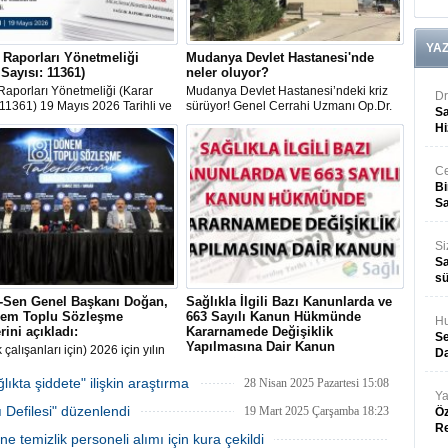
YA
 Raporları Yönetmeliği
Mudanya Devlet Hastanesi'nde
 Sayısı: 11361)
neler oluyor?
Raporları Yönetmeliği (Karar
Mudanya Devlet Hastanesi’ndeki kriz
Dr
 11361) 19 Mayıs 2026 Tarihli ve
sürüyor! Genel Cerrahi Uzmanı Op.Dr.
Sa
Sayılı Resmî Gazete'de
Rafet Sağlık’ın sürgüne gönderilmesinin
Hi
ndı.
ardından bir hemşirenin de görev yeri
değiştirildi.
Ce
Bi
Sa
Si
Sa
sü
k-Sen Genel Başkanı Doğan,
Sağlıkla İlgili Bazı Kanunlarda ve
nem Toplu Sözleşme
663 Sayılı Kanun Hükmünde
Hu
rini açıkladı:
Kararnamede Değişiklik
Se
Yapılmasına Dair Kanun
 çalışanları için) 2026 için yılın
Da
sında, taban aylığa 10 bin lira
Sağlıkla İlgili Bazı Kanunlarda ve 663
en zam, bunun yanı sıra yüzde
Sayılı Kanun Hükmünde Kararnamede
kta şiddete" ilişkin araştırma
28 Nisan 2025 Pazartesi 15:08
h payı ve yüzde 25 oransal zam
Değişiklik Yapılmasına Dair Kanun 24
Ya
ı Defilesi" düzenlendi
lıdır"
Temmuz 2025 Tarihli ve 32965 Sayılı
19 Mart 2025 Çarşamba 18:23
Öz
Resmî Gazete'de yayımlandı
R
temizlik personeli alımı için kura çekildi