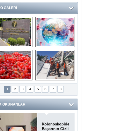
O GALERİ
Ve burası da bir 
14 soruda 
devlet hastanesi
Koronavirüs 
hakkında kendinizi 
test edin...
ilaburu meyvesi 
Endonezya’daki 
anserden koruyor
deprem: Ölü sayısı 
1
2
3
4
5
6
7
8
bin 203'e yükseldi
K OKUNANLAR
Kolonoskopide
Başarının Gizli