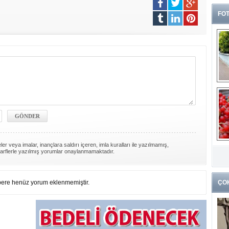
FOT
G
er veya imalar, inançlara saldırı içeren, imla kuralları ile yazılmamış,
arflerle yazılmış yorumlar onaylanmamaktadır.
k
ere henüz yorum eklenmemiştir.
ÇO