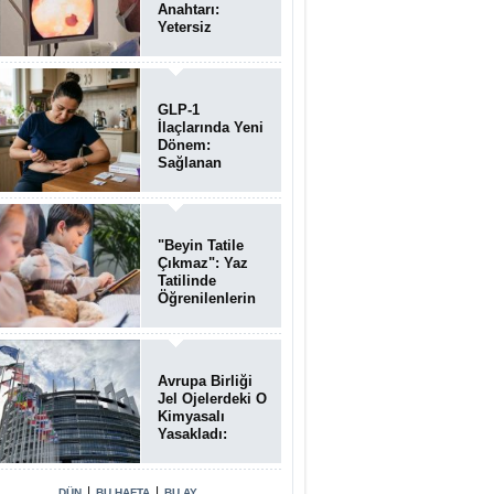
Anahtarı:
Yetersiz
Bağırsak
Temizliği
Poliplerin
Gözden
GLP-1
Kaçmasına
İlaçlarında Yeni
Neden Oluyor
Dönem:
Sağlanan
Faydalar
Yalnızca Kilo
Kaybıyla Sınırlı
Değil
"Beyin Tatile
Çıkmaz": Yaz
Tatilinde
Öğrenilenlerin
Yüzde 39'u
Unutulabiliyor
Avrupa Birliği
Jel Ojelerdeki O
Kimyasalı
Yasakladı:
Kısırlık ve Alerji
Riski Uyarısı
|
|
DÜN
BU HAFTA
BU AY