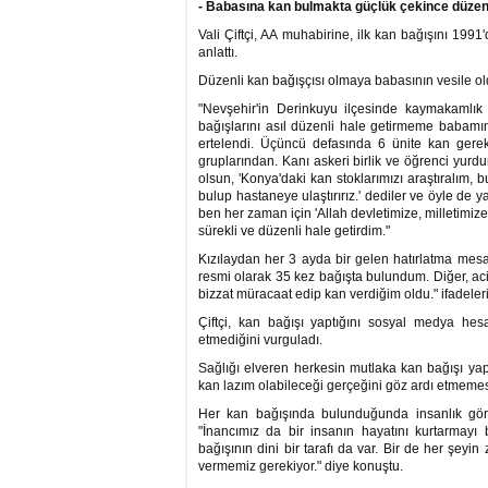
- Babasına kan bulmakta güçlük çekince düzenl
Vali Çiftçi, AA muhabirine, ilk kan bağışını 1991
anlattı.
Düzenli kan bağışçısı olmaya babasının vesile old
"Nevşehir'in Derinkuyu ilçesinde kaymakamlık
bağışlarını asıl düzenli hale getirmeme babamın r
ertelendi. Üçüncü defasında 6 ünite kan gere
gruplarından. Kanı askeri birlik ve öğrenci yur
olsun, 'Konya'daki kan stoklarımızı araştıralım
bulup hastaneye ulaştırırız.' dediler ve öyle de y
ben her zaman için 'Allah devletimize, milletimiz
sürekli ve düzenli hale getirdim."
Kızılaydan her 3 ayda bir gelen hatırlatma mesajl
resmi olarak 35 kez bağışta bulundum. Diğer, aci
bizzat müracaat edip kan verdiğim oldu." ifadeleri
Çiftçi, kan bağışı yaptığını sosyal medya he
etmediğini vurguladı.
Sağlığı elveren herkesin mutlaka kan bağışı yapm
kan lazım olabileceği gerçeğini göz ardı etmemesi 
Her kan bağışında bulunduğunda insanlık görevi
"İnancımız da bir insanın hayatını kurtarmayı
bağışının dini bir tarafı da var. Bir de her şeyin
vermemiz gerekiyor." diye konuştu.