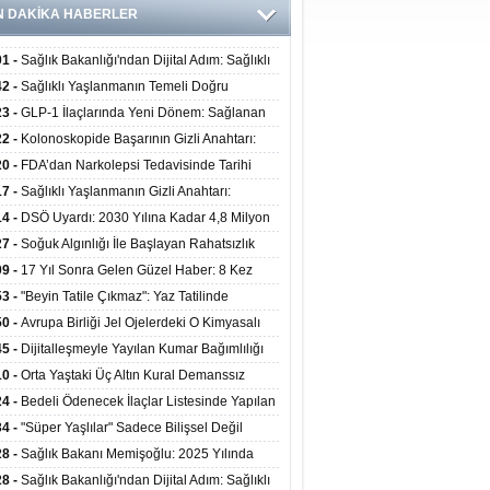
N DAKİKA HABERLER
01 -
Sağlık Bakanlığı'ndan Dijital Adım: Sağlıklı
at Merkezlerinde Uzaktan Danışmanlık Dönemi
42 -
Sağlıklı Yaşlanmanın Temeli Doğru
ladı
enmeden Geçiyor: İleri Yaşta Hangi Besin
23 -
GLP-1 İlaçlarında Yeni Dönem: Sağlanan
erine İhtiyaç Duyuluyor?
alar Yalnızca Kilo Kaybıyla Sınırlı Değil
22 -
Kolonoskopide Başarının Gizli Anahtarı:
rsiz Bağırsak Temizliği Poliplerin Gözden
20 -
FDA’dan Narkolepsi Tedavisinde Tarihi
masına Neden Oluyor
: Oreksin Sistemini Hedefleyen İlk İlaç
17 -
Sağlıklı Yaşlanmanın Gizli Anahtarı:
lanıma Sunuldu
nli Kuvvet Antrenmanı Kas Ve Kemik Sağlığını
14 -
DSÖ Uyardı: 2030 Yılına Kadar 4,8 Milyon
uyor
ire ve Ebe Açığı Oluşabilir
27 -
Soğuk Algınlığı İle Başlayan Rahatsızlık
ciğer Yetmezliği Çıktı: 17 Yıl Sonra Nakille
09 -
17 Yıl Sonra Gelen Güzel Haber: 8 Kez
ata Tutundu
edilen Hastaya 9'uncu Çağrıda Nakil Yapıldı
53 -
"Beyin Tatile Çıkmaz": Yaz Tatilinde
nilenlerin Yüzde 39'u Unutulabiliyor
50 -
Avrupa Birliği Jel Ojelerdeki O Kimyasalı
kladı: Kısırlık ve Alerji Riski Uyarısı
45 -
Dijitalleşmeyle Yayılan Kumar Bağımlılığı
i ve Aileyi Yıkıma Uğratıyor
10 -
Orta Yaştaki Üç Altın Kural Demanssız
mı 13 Yıl Uzatabiliyor
24 -
Bedeli Ödenecek İlaçlar Listesinde Yapılan
enlemeler Hakkında Duyuru 2026/30
34 -
"Süper Yaşlılar" Sadece Bilişsel Değil
ksel Olarak da Daha Sağlıklı Yaşıyor
28 -
Sağlık Bakanı Memişoğlu: 2025 Yılında
Bini Aşkın Kişiye Emzirme Eğitimi Verildi
28 -
Sağlık Bakanlığı'ndan Dijital Adım: Sağlıklı