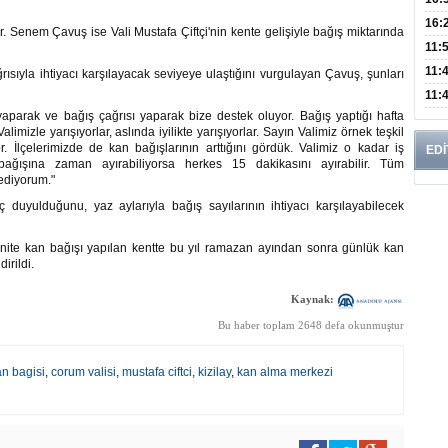
Edi
Risk
16:
Senem Çavuş ise Vali Mustafa Çiftçi'nin kente gelişiyle bağış miktarında
İns
11:
Uzm
11:
ısıyla ihtiyacı karşılayacak seviyeye ulaştığını vurgulayan Çavuş, şunları
Yıll
11:
yaparak ve bağış çağrısı yaparak bize destek oluyor. Bağış yaptığı hafta
Enfe
imizle yarışıyorlar, aslında iyilikte yarışıyorlar. Sayın Valimiz örnek teşkil
 İlçelerimizde de kan bağışlarının arttığını gördük. Valimiz o kadar iş
EDİ
ğışına zaman ayırabiliyorsa herkes 15 dakikasını ayırabilir. Tüm
 ediyorum."
duyulduğunu, yaz aylarıyla bağış sayılarının ihtiyacı karşılayabilecek
nite kan bağışı yapılan kentte bu yıl ramazan ayından sonra günlük kan
irildi.
Kaynak:
Bu haber toplam 2648 defa okunmuştur
an bagisi
,
corum valisi
,
mustafa ciftci
,
kizilay
,
kan alma merkezi