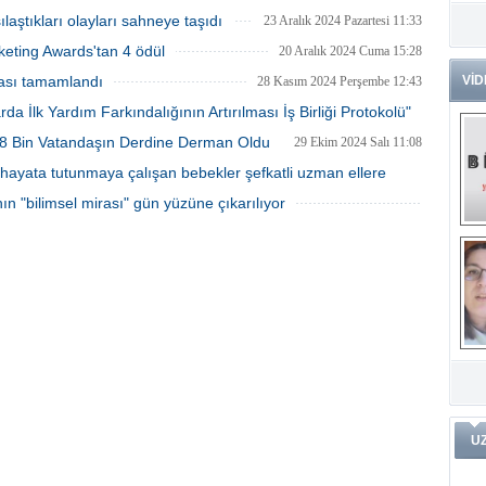
19 Mart 2025 Çarşamba 16:13
ılaştıkları olayları sahneye taşıdı
23 Aralık 2024 Pazartesi 11:33
Dr
Tü
keting Awards'tan 4 ödül
20 Aralık 2024 Cuma 15:28
Zo
ması tamamlandı
VİD
28 Kasım 2024 Perşembe 12:43
Av
da İlk Yardım Farkındalığının Artırılması İş Birliği Protokolü"
He
a 8 Bin Vatandaşın Derdine Derman Oldu
Ç
29 Ekim 2024 Salı 11:08
20 Kasım 2024 Çarşamba 16:23
Ön
hayata tutunmaya çalışan bebekler şefkatli uzman ellere
Me
ın "bilimsel mirası" gün yüzüne çıkarılıyor
Fa
24 Ekim 2024 Perşembe 20:53
(m
17 Ekim 2024 Perşembe 16:08
ve
Di
m
Pr
Pr
İ
Ko
ar
Öğ
ko
Dy
U
Da
ar