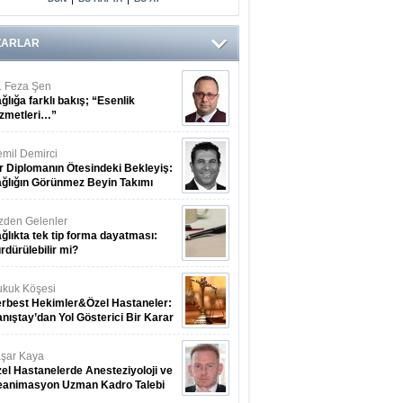
ZARLAR
. Feza Şen
ğlığa farklı bakış; “Esenlik
zmetleri…”
mil Demirci
r Diplomanın Ötesindeki Bekleyiş:
ğlığın Görünmez Beyin Takımı
zden Gelenler
ğlıkta tek tip forma dayatması:
rdürülebilir mi?
kuk Köşesi
rbest Hekimler&Özel Hastaneler:
nıştay’dan Yol Gösterici Bir Karar
şar Kaya
el Hastanelerde Anesteziyoloji ve
eanimasyon Uzman Kadro Talebi