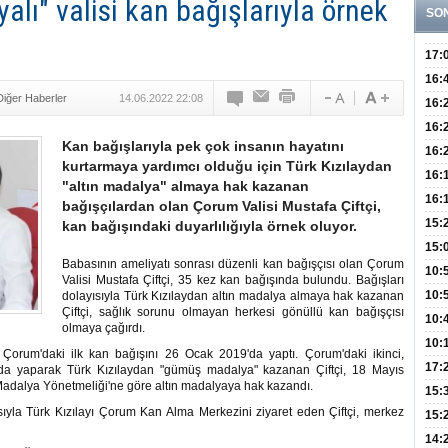
alı" valisi kan bağışlarıyla örnek
SO
17:
Hay
16:
Diğer Haberler
14.06.2022 22:08
Baş
Besl
16:
Öğel
Fayd
16:
Kan bağışlarıyla pek çok insanın hayatını
Yete
16:
kurtarmaya yardımcı olduğu için Türk Kızılaydan
Kaç
Onay
16:
"altın madalya" almaya hak kazanan
Kul
Düze
16:
bağışçılardan olan Çorum Valisi Mustafa Çiftçi,
Kor
Hemş
15:
kan bağışındaki duyarlılığıyla örnek oluyor.
Kara
15:
Babasının ameliyatı sonrası düzenli kan bağışçısı olan Çorum
Hay
Redd
10:
Valisi Mustafa Çiftçi, 35 kez kan bağışında bulundu. Bağışları
Öğre
10:
dolayısıyla Türk Kızılaydan altın madalya almaya hak kazanan
Çiftçi, sağlık sorunu olmayan herkesi gönüllü kan bağışçısı
Yasa
10:
olmaya çağırdı.
Beyn
10:
Çorum'daki ilk kan bağışını 26 Ocak 2019'da yaptı. Çorum'daki ikinci,
Yaşa
17:
da yaparak Türk Kızılaydan "gümüş madalya" kazanan Çiftçi, 18 Mayıs
 Madalya Yönetmeliği'ne göre altın madalyaya hak kazandı.
Düz
15:
yla Türk Kızılayı Çorum Kan Alma Merkezini ziyaret eden Çiftçi, merkez
Fizi
15:
300 
14: