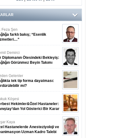
Arasındaki Çift
Yönlü Bağ
Kanıtlandı
ZARLAR
. Feza Şen
ğlığa farklı bakış; “Esenlik
zmetleri…”
mil Demirci
r Diplomanın Ötesindeki Bekleyiş:
ğlığın Görünmez Beyin Takımı
zden Gelenler
ğlıkta tek tip forma dayatması:
rdürülebilir mi?
kuk Köşesi
rbest Hekimler&Özel Hastaneler:
nıştay’dan Yol Gösterici Bir Karar
şar Kaya
el Hastanelerde Anesteziyoloji ve
eanimasyon Uzman Kadro Talebi