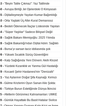
ata Tutundu
edilen Hastaya 9'uncu Çağrıda Nakil Yapıldı
53 -
"Beyin Tatile Çıkmaz": Yaz Tatilinde
nilenlerin Yüzde 39'u Unutulabiliyor
50 -
Avrupa Birliği Jel Ojelerdeki O Kimyasalı
kladı: Kısırlık ve Alerji Riski Uyarısı
45 -
Dijitalleşmeyle Yayılan Kumar Bağımlılığı
i ve Aileyi Yıkıma Uğratıyor
10 -
Orta Yaştaki Üç Altın Kural Demanssız
mı 13 Yıl Uzatabiliyor
24 -
Bedeli Ödenecek İlaçlar Listesinde Yapılan
enlemeler Hakkında Duyuru 2026/30
34 -
"Süper Yaşlılar" Sadece Bilişsel Değil
ksel Olarak da Daha Sağlıklı Yaşıyor
28 -
Sağlık Bakanı Memişoğlu: 2025 Yılında
Bini Aşkın Kişiye Emzirme Eğitimi Verildi
28 -
Sağlık Bakanlığı'ndan Dijital Adım: Sağlıklı
at Merkezlerinde Uzaktan Sağlık Hizmeti
16 -
Bursa’yı sarsan taciz iddiasında şok
ladı
şme!
09 -
Yüksek Sıcaklık Sürüş Güvenliğini
ürüyor: 40 Derecede Güvenli Sürüş Süresi 53
00 -
Kalp Sağlığında Yeni Dönem: Akıllı Klozet
kaya İniyor
ağı 30 Saniyede Ritim Bozukluğunu Tespit
39 -
Yüzdeki Kızarıklık ve Yanma Gül Hastalığı
yor
asea) Belirtisi Olabilir
29 -
Kocaeli Şehir Hastanesi'nin "Denizaltı"
ünümlü Ünitesi Hastalara Umut Oluyor
21 -
Yaz Aylarının Doğal Şifa Kaynağı: Kırmızı
eler Bağışıklığı ve Kalbi Koruyor
39 -
Gülme Krizlerini Oyun Sanan Aile Şokta:
Yaşındaki Çocuk 8 Kez Felç Geçirdi
36 -
Türkiye Burun Estetiğinde Dünya İkincisi
u
35 -
Afetlerin Görünmez Kahramanları: UMKE
 Kadrosuyla Görev Başında
29 -
Günlük Hayattaki Bu Basit Hatalar Sivilce
umunu Tetikliyor
27 -
Orman Yangını Dumanı Kalp Krizi ve İnme