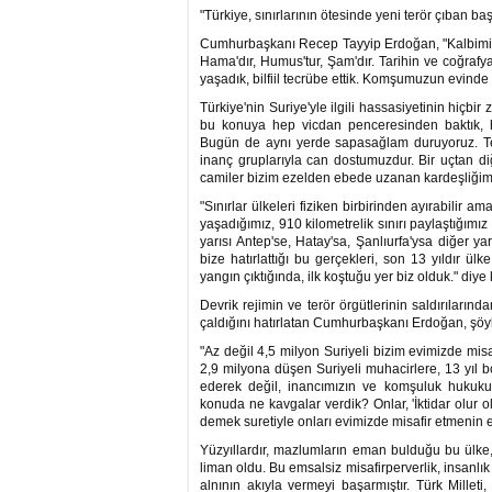
"Türkiye, sınırlarının ötesinde yeni terör çıban 
Cumhurbaşkanı Recep Tayyip Erdoğan, "Kalbimizin bi
Hama'dır, Humus'tur, Şam'dır. Tarihin ve coğrafyan
yaşadık, bilfiil tecrübe ettik. Komşumuzun evinde y
Türkiye'nin Suriye'yle ilgili hassasiyetinin hiç
bu konuya hep vicdan penceresinden baktık, h
Bugün de aynı yerde sapasağlam duruyoruz. Tekr
inanç gruplarıyla can dostumuzdur. Bir uçtan diğ
camiler bizim ezelden ebede uzanan kardeşliğimizi
"Sınırlar ülkeleri fiziken birbirinden ayırabilir am
yaşadığımız, 910 kilometrelik sınırı paylaştığımı
yarısı Antep'se, Hatay'sa, Şanlıurfa'ysa diğer yar
bize hatırlattığı bu gerçekleri, son 13 yıldır ül
yangın çıktığında, ilk koştuğu yer biz olduk." diye
Devrik rejimin ve terör örgütlerinin saldırılarınd
çaldığını hatırlatan Cumhurbaşkanı Erdoğan, şöyl
"Az değil 4,5 milyon Suriyeli bizim evimizde mis
2,9 milyona düşen Suriyeli muhacirlere, 13 yıl 
ederek değil, inancımızın ve komşuluk hukuku
konuda ne kavgalar verdik? Onlar, 'İktidar olur ol
demek suretiyle onları evimizde misafir etmenin 
Yüzyıllardır, mazlumların eman bulduğu bu ülke,
liman oldu. Bu emsalsiz misafirperverlik, insanlık t
alnının akıyla vermeyi başarmıştır. Türk Milleti