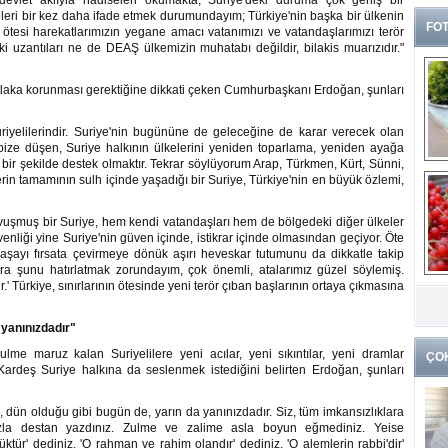
 devlet aklıyla hadiseleri okumakta, Suriye'deki duruma çok geniş bir
leri bir kez daha ifade etmek durumundayım; Türkiye'nin başka bir ülkenin
FOT
ötesi harekatlarımızın yegane amacı vatanımızı ve vatandaşlarımızı terör
i uzantıları ne de DEAŞ ülkemizin muhatabı değildir, bilakis muarızıdır."
laka korunması gerektiğine dikkati çeken Cumhurbaşkanı Erdoğan, şunları
Suriyelilerindir. Suriye'nin bugününe de geleceğine de karar verecek olan
 bize düşen, Suriye halkının ülkelerini yeniden toparlama, yeniden ayağa
ir şekilde destek olmaktır. Tekrar söylüyorum Arap, Türkmen, Kürt, Sünni,
lerin tamamının sulh içinde yaşadığı bir Suriye, Türkiye'nin en büyük özlemi,
kavuşmuş bir Suriye, hem kendi vatandaşları hem de bölgedeki diğer ülkeler
enliği yine Suriye'nin güven içinde, istikrar içinde olmasından geçiyor. Öte
aşayı fırsata çevirmeye dönük aşırı heveskar tutumunu da dikkatle takip
ara şunu hatırlatmak zorundayım, çok önemli, atalarımız güzel söylemiş.
G
ir.' Türkiye, sınırlarının ötesinde yeni terör çıban başlarının ortaya çıkmasına
k
 yanınızdadır"
me maruz kalan Suriyelilere yeni acılar, yeni sıkıntılar, yeni dramlar
ÇO
ardeş Suriye halkına da seslenmek istediğini belirten Erdoğan, şunları
i, dün olduğu gibi bugün de, yarın da yanınızdadır. Siz, tüm imkansızlıklara
ınızla destan yazdınız. Zulme ve zalime asla boyun eğmediniz. Yeise
ktür' dediniz, 'O rahman ve rahim olandır' dediniz, 'O alemlerin rabbi'dir'