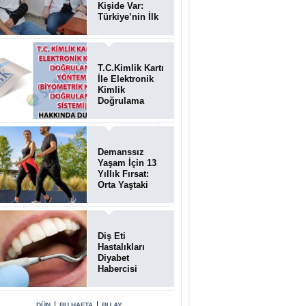
Kişide Var:
Türkiye’nin İlk
Bundgaard
Sendromu
Vakası
Diyarbakır’da
T.C.Kimlik Kartı
Teşhis Edildi
İle Elektronik
Kimlik
Doğrulama
Yöntemi
(Biyometrik
Kimlik
Doğrulama
Demanssız
Sistemi)
Yaşam İçin 13
07.08.2026
Yıllık Fırsat:
Orta Yaştaki
Yaşam Tarzı
Beyin Sağlığını
Belirliyor
Diş Eti
Hastalıkları
Diyabet
Habercisi
Olabilir: Ağız
Sağlığı Ve
Şeker
|
|
DÜN
BU HAFTA
BU AY