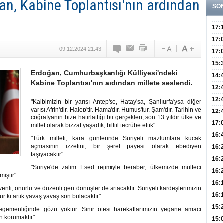
, Kabine Toplantısı'nın ardından
SO
17:
Yaşt
17:
09.12.2024 21:43
Biyo
17:
Doğ
15:
Erdoğan, Cumhurbaşkanlığı Külliyesi'ndeki
Sist
Ve K
14:
Kabine Toplantısı'nın ardından millete seslendi.
10 B
12:
Aldı
Bini
12:
"Kalbimizin bir yarısı Antep'se, Hatay'sa, Şanlıurfa'ysa diğer
yarısı Afrin'dir, Halep'tir, Hama'dır, Humus'tur, Şam'dır. Tarihin ve
Olab
12:
coğrafyanın bize hatırlattığı bu gerçekleri, son 13 yıldır ülke ve
Bağ 
İlk
17:
millet olarak bizzat yaşadık, bilfiil tecrübe ettik"
Teşh
Hay
16:
"Türk milleti, kara günlerinde Suriyeli mazlumlara kucak
Baş
açmasının izzetini, bir şeref payesi olarak ebediyen
Besl
16:
taşıyacaktır"
Öğel
Fayd
16:
"Suriye'de zalim Esed rejimiyle beraber, ülkemizde mülteci
Yete
16:
miştir"
Kaç
Onay
16:
venli, onurlu ve düzenli geri dönüşler de artacaktır. Suriyeli kardeşlerimizin
Kul
Düze
16:
r ki artık yavaş yavaş son bulacaktır"
Kor
Hemş
15:
 egemenliğinde gözü yoktur. Sınır ötesi harekatlarımızın yegane amacı
an korumaktır"
Kara
15: