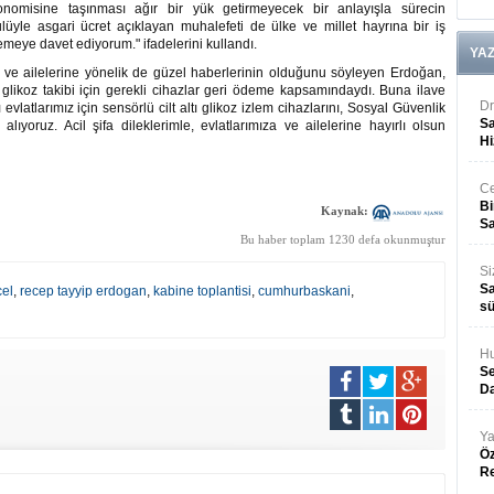
nomisine taşınması ağır bir yük getirmeyecek bir anlayışla sürecin
ulüyle asgari ücret açıklayan muhalefeti de ülke ve millet hayrına bir iş
meye davet ediyorum." ifadelerini kullandı.
YA
 ve ailelerine yönelik de güzel haberlerinin olduğunu söyleyen Erdoğan,
 glikoz takibi için gerekli cihazlar geri ödeme kapsamındaydı. Buna ilave
Dr
 evlatlarımız için sensörlü cilt altı glikoz izlem cihazlarını, Sosyal Güvenlik
Sa
oruz. Acil şifa dileklerimle, evlatlarımıza ve ailelerine hayırlı olsun
Hi
Ce
Bi
Kaynak:
Sa
Bu haber toplam 1230 defa okunmuştur
Si
Sa
el
,
recep tayyip erdogan
,
kabine toplantisi
,
cumhurbaskani
,
sü
Hu
Se
Da
Ya
Öz
R