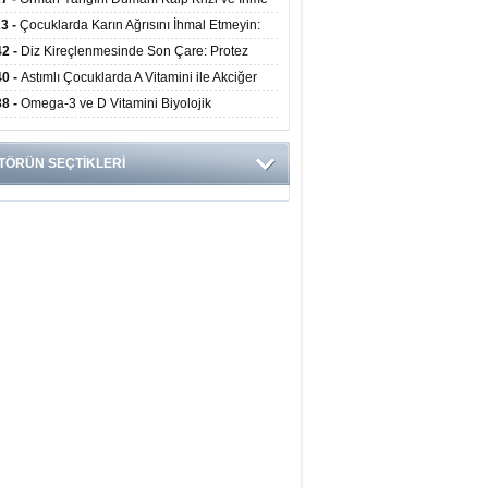
ini Artırıyor
23 -
Çocuklarda Karın Ağrısını İhmal Etmeyin:
disit Habercisi Olabilir
42 -
Diz Kireçlenmesinde Son Çare: Protez
iyatı İle Yaşam Kalitesi Artıyor
40 -
Astımlı Çocuklarda A Vitamini ile Akciğer
mi Arasında Bağlantı Bulundu
38 -
Omega-3 ve D Vitamini Biyolojik
anmayı Yavaşlatabilir
TÖRÜN SEÇTİKLERİ