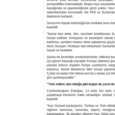
binlerce yıllık tecrübe sonucunda billurlaşan
perspektiften bakmaktadır. Bugün bazı parametre
toprağında ve egemenliğinde gözü yoktur. Sınır 
saldırılarından korumaktır. Ne PKK ve Suriye'dek
ifadelerini kullandı.
Suriye'nin toprak bütünlüğünün mutlaka ama mut
kaydetti:
"Suriye tüm etnik, dini, mezhebi kimlikleriyle 
Suriye halkıdır. Komşuları ve kardeşleri olarak
kaldırma, yeniden mamur etme çabalarına güçlü b
Alevi, Nusayri, Hristiyan fark etmeksizin Suriyeli
hayali ve hedefidir.
Şurası da kesinlikle unutulmamalıdır, istikrara 
için güven kaynağı olacaktır. Komşu ülkelerin güv
yandan bölücü örgütün Suriye uzantısının, karg
ediyoruz. Kendi akıllarınca faklı hesap yapanl
'Çakal ne kadar hile bilirse kurt da o kadar yol bil
göz yummayacaktır."
"Türk milleti, dün olduğu gibi bugün de yarın da
Cumhurbaşkanı Erdoğan, 13 yıldır her türlü zul
yaşatmaya kimsenin hakkı olmadığını söyledi. K
kaydetti:
"Aziz Suriyeli kardeşlerim, Türkiye ve Türk millet
rağmen kanınızla, canınızla, dişiniz, tırnağ
kapılmadınız. İlk günden itibaren hep 'Allah büyü