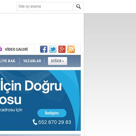
İYE BAK.
YAZARLAR
DİĞER »