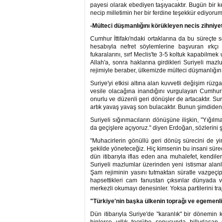
payesi olarak ebediyen taşıyacaktır. Bugün bir 
necip milletimin her bir ferdine teşekkür ediyorum
-Mülteci düşmanlığını körükleyen necis zihniye
Cumhur İttifakı'ndaki ortaklarına da bu süreçte 
hesabıyla nefret söylemlerine başvuran ırkçı
fukaralarını, sırf Meclis'te 3-5 koltuk kapabilme
Allah'a, sonra haklarına girdikleri Suriyeli ma
rejimiyle beraber, ülkemizde mülteci düşmanlığını 
Suriye'yi etkisi altına alan kuvvetli değişim rüzg
vesile olacağına inandığını vurgulayan Cumhurb
onurlu ve düzenli geri dönüşler de artacaktır. Sur
artık yavaş yavaş son bulacaktır. Bunun şimdiden
Suriyeli sığınmacıların dönüşüne ilişkin, "Yığıl
da geçişlere açıyoruz." diyen Erdoğan, sözlerini 
"Muhacirlerin gönüllü geri dönüş sürecini de yi
şekilde yöneteceğiz. Hiç kimsenin bu insani sürec
dün itibarıyla iflas eden ana muhalefet, kendiler
Suriyeli mazlumlar üzerinden yeni istismar alanl
Şam rejiminin yasını tutmaktan süratle vazgeçip,
hapsettikleri cam fanustan çıksınlar dünyada v
merkezli okumayı denesinler. Yoksa partilerini 
"Türkiye'nin başka ülkenin toprağı ve egemenl
Dün itibarıyla Suriye'de "karanlık" bir dönemin 