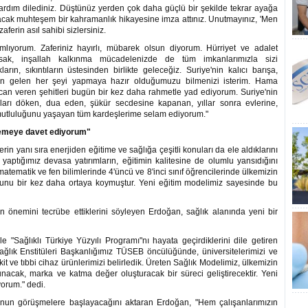
yardım dilediniz. Düştünüz yerden çok daha güçlü bir şekilde tekrar ayağa
ılacak muhteşem bir kahramanlık hikayesine imza attınız. Unutmayınız, 'Men
aferin asıl sahibi sizlersiniz.
mlıyorum. Zaferiniz hayırlı, mübarek olsun diyorum. Hürriyet ve adalet
ysak, inşallah kalkınma mücadelenizde de tüm imkanlarımızla sizi
ın, sıkıntıların üstesinden birlikte geleceğiz. Suriye'nin kalıcı barışa,
den gelen her şeyi yapmaya hazır olduğumuzu bilmenizi isterim. Hama
can veren şehitleri bugün bir kez daha rahmetle yad ediyorum. Suriye'nin
şları döken, dua eden, şükür secdesine kapanan, yıllar sonra evlerine,
 mutluluğunu yaşayan tüm kardeşlerime selam ediyorum."
ödemeye davet ediyorum"
in yanı sıra enerjiden eğitime ve sağlığa çeşitli konuları da ele aldıklarını
r yaptığımız devasa yatırımların, eğitimin kalitesine de olumlu yansıdığını
atematik ve fen bilimlerinde 4'üncü ve 8'inci sınıf öğrencilerinde ülkemizin
rı bunu bir kez daha ortaya koymuştur. Yeni eğitim modelimiz sayesinde bu
n önemini tecrübe ettiklerini söyleyen Erdoğan, sağlık alanında yeni bir
e "Sağlıklı Türkiye Yüzyılı Programı"nı hayata geçirdiklerini dile getiren
ğlık Enstitüleri Başkanlığımız TÜSEB öncülüğünde, üniversitelerimizi ve
kit ve tıbbi cihaz ürünlerimizi belirledik. Üreten Sağlık Modelimiz, ülkemizin
cak, marka ve katma değer oluşturacak bir süreci geliştirecektir. Yeni
yorum." dedi.
nunun görüşmelere başlayacağını aktaran Erdoğan, "Hem çalışanlarımızın