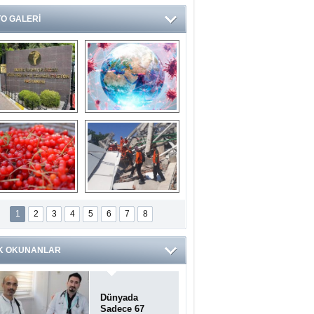
O GALERİ
Ve burası da bir 
14 soruda 
devlet hastanesi
Koronavirüs 
hakkında kendinizi 
test edin...
ilaburu meyvesi 
Endonezya’daki 
anserden koruyor
deprem: Ölü sayısı 
1
2
3
4
5
6
7
8
bin 203'e yükseldi
K OKUNANLAR
Dünyada
Sadece 67