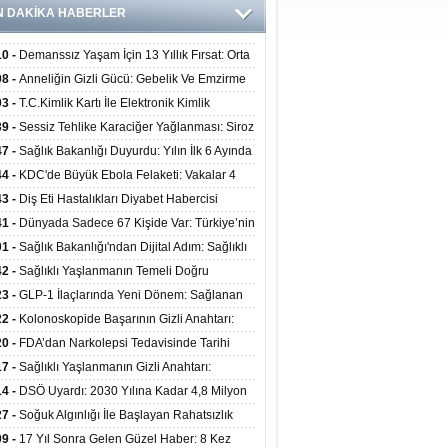
N DAKİKA HABERLER
10 -
Demanssız Yaşam İçin 13 Yıllık Fırsat: Orta
aki Yaşam Tarzı Beyin Sağlığını Belirliyor
08 -
Anneliğin Gizli Gücü: Gebelik Ve Emzirme
lojik Dayanıklılığı Artırabilir Mi?
03 -
T.C.Kimlik Kartı İle Elektronik Kimlik
rulama Yöntemi (Biyometrik Kimlik Doğrulama
39 -
Sessiz Tehlike Karaciğer Yağlanması: Siroz
emi) 07.08.2026
alp Krizine Davetiye Çıkarıyor!
47 -
Sağlık Bakanlığı Duyurdu: Yılın İlk 6 Ayında
inden Fazla Hasta Hiperbarik Oksijen Tedavisi
44 -
KDC'de Büyük Ebola Felaketi: Vakalar 4
 Aştı, Virüste Mutasyon Şüphesi!
43 -
Diş Eti Hastalıkları Diyabet Habercisi
ilir: Ağız Sağlığı Ve Şeker Arasındaki Çift Yönlü
41 -
Dünyada Sadece 67 Kişide Var: Türkiye’nin
Kanıtlandı
 Bundgaard Sendromu Vakası Diyarbakır’da
01 -
Sağlık Bakanlığı'ndan Dijital Adım: Sağlıklı
is Edildi
at Merkezlerinde Uzaktan Danışmanlık Dönemi
42 -
Sağlıklı Yaşlanmanın Temeli Doğru
ladı
enmeden Geçiyor: İleri Yaşta Hangi Besin
23 -
GLP-1 İlaçlarında Yeni Dönem: Sağlanan
erine İhtiyaç Duyuluyor?
alar Yalnızca Kilo Kaybıyla Sınırlı Değil
22 -
Kolonoskopide Başarının Gizli Anahtarı:
rsiz Bağırsak Temizliği Poliplerin Gözden
20 -
FDA’dan Narkolepsi Tedavisinde Tarihi
masına Neden Oluyor
: Oreksin Sistemini Hedefleyen İlk İlaç
17 -
Sağlıklı Yaşlanmanın Gizli Anahtarı:
lanıma Sunuldu
nli Kuvvet Antrenmanı Kas Ve Kemik Sağlığını
14 -
DSÖ Uyardı: 2030 Yılına Kadar 4,8 Milyon
uyor
ire ve Ebe Açığı Oluşabilir
27 -
Soğuk Algınlığı İle Başlayan Rahatsızlık
ciğer Yetmezliği Çıktı: 17 Yıl Sonra Nakille
09 -
17 Yıl Sonra Gelen Güzel Haber: 8 Kez