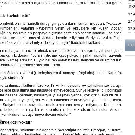
kez daha muhalefetin kışkırtmalarına aldırmadan, mazluma kol kanat geren
Risk
11:
."
Apan
17:
t de kaybetmiştir"
Amel
17:
sergiledikleri merhametli duruş için şükranlarını sunan Erdoğan, "Fakat oy
 lümpenleri, vatanını kaybetmiş yetim ve öksüzlere kin kusan vicdan
Hac
17:
k uğruna, faşizmin en pespaye biçimine haftalarca sessiz kalanları ise önce
Yaşl
zlumlara ve elbette maşeri vicdana havale ediyorum. Suriye'de zalim Esed
körükleyen necis zihniyet de kaybetmiştir." ifadelerini kullandı.
EDİ
arının, başta muhacirler olmak üzere tüm Suriye halkı için hayırlı sonuçlara
aşkanı Erdoğan, "Suriye istikrara kavuştukça, inşallah gönüllü, güvenli,
iyeli kardeşlerimizin 13 yıldır süren vatan hasreti, inancım ve duam odur ki
 emarelerini görmeye başladık." dedi.
maları önlemek ve trafiği kolaylaştırmak amacıyla Yayladağı Hudut Kapısı'nı
şöyle sürdürdü:
ne tarihimize, kültürümüze ve 13 yıllık müstesna ev sahipliğimize yaraşır
e leke bulaştırmasına müsaade etmeyeceğiz. Suriye kriziyle ilgili politikası
ini hesaba çekmek, hatalarıyla yüzleşmek yerine, çok çirkin ırkçı bir dille
arı oluşturmaya çalışıyor. Ana muhalefetin eski ve yeni yönetimine, devrik
 Suriye halkının sevincine ortak olmalarını tavsiye ediyorum. Kendilerini
e bölgede olanlara kulak kabartsınlar, bir kez olsun hadiseleri Ankara
trajikomik duruma düşürmeye devam ederler."
iğinde gözü yoktur"
kapandığını, "aydınlık" bir dönemin başladığını belirten Erdoğan, "Türkiye,