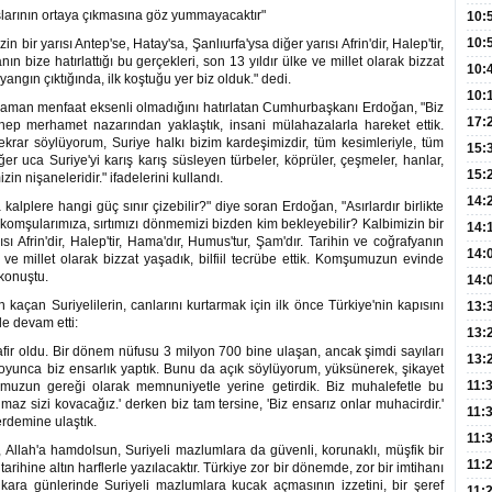
Hay
başlarının ortaya çıkmasına göz yummayacaktır"
Redd
10:
Öğre
10:
r yarısı Antep'se, Hatay'sa, Şanlıurfa'ysa diğer yarısı Afrin'dir, Halep'tir,
ın bize hatırlattığı bu gerçekleri, son 13 yıldır ülke ve millet olarak bizzat
Yasa
10:
angın çıktığında, ilk koştuğu yer biz olduk." dedi.
Beyn
10:
bir zaman menfaat eksenli olmadığını hatırlatan Cumhurbaşkanı Erdoğan, "Biz
Yaşa
17:
ep merhamet nazarından yaklaştık, insani mülahazalarla hareket ettik.
ar söylüyorum, Suriye halkı bizim kardeşimizdir, tüm kesimleriyle, tüm
Düz
15:
er uca Suriye'yi karış karış süsleyen türbeler, köprüler, çeşmeler, hanlar,
Fizi
15:
n nişaneleridir." ifadelerini kullandı.
300 
14:
a kalplere hangi güç sınır çizebilir?" diye soran Erdoğan, "Asırlardır birlikte
z komşularımıza, sırtımızı dönmemizi bizden kim bekleyebilir? Kalbimizin bir
Hay
14:
ısı Afrin'dir, Halep'tir, Hama'dır, Humus'tur, Şam'dır. Tarihin ve coğrafyanın
Baş
geli
14:
ke ve millet olarak bizzat yaşadık, bilfiil tecrübe ettik. Komşumuzun evinde
 konuştu.
Düş
14:
Daki
an kaçan Suriyelilerin, canlarını kurtarmak için ilk önce Türkiye'nin kapısını
Kap
13:
e devam etti:
Edi
(Roz
13:
afir oldu. Bir dönem nüfusu 3 milyon 700 bine ulaşan, ancak şimdi sayıları
Gör
13:
boyunca biz ensarlık yaptık. Bunu da açık söylüyorum, yüksünerek, şikayet
Meyv
11:
muzun gereği olarak memnuniyetle yerine getirdik. Biz muhalefetle bu
maz sizi kovacağız.' derken biz tam tersine, 'Biz ensarız onlar muhacirdir.'
3,5 
11:
erdemine ulaştık.
Old
11:
 Allah'a hamdolsun, Suriyeli mazlumlara da güvenli, korunaklı, müşfik bir
Dev
11:
arihine altın harflerle yazılacaktır. Türkiye zor bir dönemde, zor bir imtihanı
, kara günlerinde Suriyeli mazlumlara kucak açmasının izzetini, bir şeref
Oluş
11: