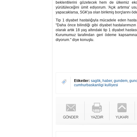
beklentilerini gözetecek hem de ülkemiz eko
yürütüleceğini ümit ediyorum. 'Açık artırma' us
yapacaklarsa, SGK'ya olan birikmiş borçlarını öde
Tip 1 diyabet hastalığıyla mücadele eden hasta
"Daha önce bilindiği gibi diyabet hastalarımızın
olarak artık 18 yaş altındaki tip 1 diyabet hastası
Kurumumuz tarafından geri ödeme kapsamına alıy
diyorum." diye konuştu.
Etiketler:
saglik
,
haber
,
gundem
,
gunc
cumhurbaskanligi kulliyesi