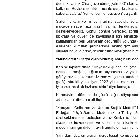
dediniz; yalnız O'na güvendiniz, yalnız O'ndan 
kalktınız. Böylece nesilden nesile gururla aktar
sabera, zafera.' 'Yenilgi yenilgi büyüyen' bu şanlı z
Sizleri, ülkem ve milletim adına saygıyla sela
mücadelenizde sizi nasıl yalnız bırakmadı
destekleyeceğiz. Gönül gönüle verecek, zorluklar
istikrara ve güvenliğe kavuşması için elimiz
katliamından beri Suriye'nin özgürlüğü yolunda 
esaretten kurtulan şehirlerinde sevinç göz ya
yuvalarına, ailelerine, sevdiklerine kavuşmanın
"Muhalefeti SGK'ya olan birikmiş borçlarını 
Kabine toplantısında Suriye'deki güncel gelişmeler
belirten Erdoğan, "Eğitimin altyapısına 22 yıldı
görüyoruz. Uluslararası İzleme Araştırmalarında m
grafiği sürekli yükseliyor. 2023 yılının oranla
iyileşme inşallah hızlanacaktır." diye konuştu.
Koronavirüs döneminde güçlü sağlık altyapısını
adım daha attıklarını bildirdi.
"Koruyan, Geliştiren ve Üreten Sağlık Modeli" il
Erdoğan, "Üçlü Sarmal Modelimiz ile Türkiye Sa
özel sektörümüzü buluşturuyoruz. Kritik ilaç, aşı, 
ekonomik büyümesine ve kalkınmasına katkı suna
modelimizin şimdiden hayırlı uğurlu olmasını dili
Yarından itibaren asgari ücret tespit komisyo