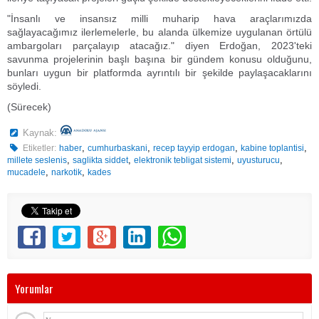
"İnsanlı ve insansız milli muharip hava araçlarımızda
sağlayacağımız ilerlemelerle, bu alanda ülkemize uygulanan örtülü
ambargoları parçalayıp atacağız." diyen Erdoğan, 2023'teki
savunma projelerinin başlı başına bir gündem konusu olduğunu,
bunları uygun bir platformda ayrıntılı bir şekilde paylaşacaklarını
söyledi.
(Sürecek)
Kaynak:
,
,
,
,
Etiketler:
haber
cumhurbaskani
recep tayyip erdogan
kabine toplantisi
,
,
,
,
millete seslenis
saglikta siddet
elektronik tebligat sistemi
uyusturucu
,
,
mucadele
narkotik
kades
Yorumlar