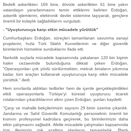
Bedelli askerlikten 169 bine, dövizle askerlikten 61 bine yakın
vatandaşın yararlanmasını temin ettiklerini belirten Erdoğan,
askerlik işlemlerini, elektronik devlet sistemine taşıyarak, gençlere
önemli bir kolaylık sağladıklarını vurguladı.
- "Uyuşturucuya karşı etkin mücadele yürüttük"
Cumhurbaşkanı Erdoğan, süreçleri tamamlanan savunma sanayi
projelerini, hızla Türk Silahlı Kuvvetlerinin ve diğer güvenlik
birimlerinin hizmetine sunduklarını ifade etti.
Narkotik suçlarla mücadele kapsamında yakalanan 120 bin kişinin
halen cezaevinde bulunduğuna dikkati çeken Erdoğan,
"Operasyonları çok yönlü sürdürmekten, metruk binaların yıkımına
kadar, tüm araçları kullanarak uyuşturucuya karşı etkin mücadele
yürüttük." dedi.
Hem sınırlarda aldıkları tedbirler hem de içerde gerçekleştirdikleri
etkili operasyonlarla Türkiye'yi küresel uyuşturucu ticareti
rotalarından çıkardıklarının altını çizen Erdoğan, şunları kaydetti:
"Çarşı ve mahalle bekçilerimizin sayısını 29 binin üzerine çıkardık.
Jandarma ve Sahil Güvenlik Komutanlığı personelinin önemli bir
kısmını profesyonel kadrolara geçirerek, bu birimlerimizin daha
etkin çalışmasını sağladık. Afetle mücadele çalışmaları kapsamında
tüm illerimizin risk azaltma planlarını tamamladık. Planlı