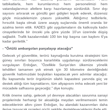
tatbikatlarla, hem kurumlarımızı hem personelimizi hem
vatandaşlarımızı afetlere karşı hazırlamayı sürdürdük. Sınır dışı
sayısını artırarak ve gönüllü geri gidişleri teşvik ederek, düzensiz
göçle mücadelemizin çıtasını yükselttik. Aldığımız tedbirlerle,
hırsızlık başta olmak üzere asayiş suçlarında önemli oranda bir
azalma temin ettik. KADES gibi uygulamaların da katkısıyla kadın
cinayetlerinde bir önceki yıla göre yüzde 10'un üzerinde düşüş
sağladık. Trafik kazalarındaki 100 bin kişi başına can kaybını 6'ya
kadar gerilettik."
- "Örtülü ambargoları parçalayıp atacağız"
Gelecek yıl güvenlikte, terörü kaynağında kurutma stratejisini tüm
güney sınırları boyunca kararlılıkla uygulamayı sürdüreceklerini
vurgulayan Erdoğan, "Özellikle Suriye'den ülkemize yönelik
tehditleri tamamen yok etmek için 30 kilometre derinliğindeki
güvenlik hattımızdaki boşlukları kapatacak yeni adımlar atacağız.
Bu kapsamda terör örgütünün silahlı kapasitesi yanında güç ve
destek aldığı tüm kaynaklarını, tüm altyapısını imha edecek yeni bir
mücadele safhasına geçeceğiz." diye konuştu.
Kritik öneme sahip, gelecek yıl devreye alacakları savunma sanayi
projelerinde herhangi bir aksaklığa meydan verilmemesini temin
edeceklerinin altını çizen Erdoğan, bu alandaki kazanımları daha
ileriye taşıyacak projeleri güçlü şekilde destekleyeceklerini ifade etti.