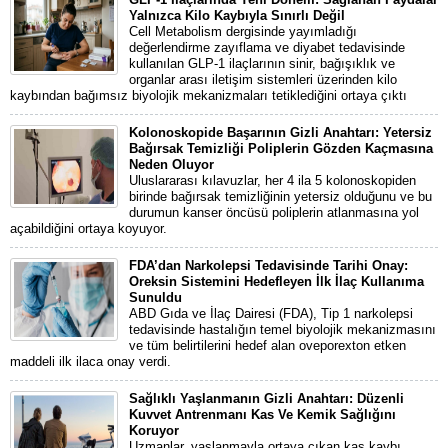
Yalnızca Kilo Kaybıyla Sınırlı Değil
Cell Metabolism dergisinde yayımladığı
değerlendirme zayıflama ve diyabet tedavisinde
kullanılan GLP-1 ilaçlarının sinir, bağışıklık ve
organlar arası iletişim sistemleri üzerinden kilo
kaybından bağımsız biyolojik mekanizmaları tetiklediğini ortaya çıktı
Kolonoskopide Başarının Gizli Anahtarı: Yetersiz
Bağırsak Temizliği Poliplerin Gözden Kaçmasına
Neden Oluyor
Uluslararası kılavuzlar, her 4 ila 5 kolonoskopiden
birinde bağırsak temizliğinin yetersiz olduğunu ve bu
durumun kanser öncüsü poliplerin atlanmasına yol
açabildiğini ortaya koyuyor.
FDA’dan Narkolepsi Tedavisinde Tarihi Onay:
Oreksin Sistemini Hedefleyen İlk İlaç Kullanıma
Sunuldu
ABD Gıda ve İlaç Dairesi (FDA), Tip 1 narkolepsi
tedavisinde hastalığın temel biyolojik mekanizmasını
ve tüm belirtilerini hedef alan oveporexton etken
maddeli ilk ilaca onay verdi.
Sağlıklı Yaşlanmanın Gizli Anahtarı: Düzenli
Kuvvet Antrenmanı Kas Ve Kemik Sağlığını
Koruyor
Uzmanlar, yaşlanmayla ortaya çıkan kas kaybı