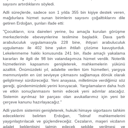
sayısını artırdıklarını söyledi.
Adli süreçlerde, sadece son 1 yılda 355 bin kişiye destek veren,
mağdurlara hizmet sunan birimlerin sayısını çoğalttıklarını dile
getiren Erdoğan, şunları ifade etti:
"Çocukların, icra daireleri yerine, bu amaçla kurulan görüşme
merkezlerinde ebeveynlerine teslimine başladık. Dava şartlı
arabuluculuk uygulamasıyla 228 bine, ihtiyari arabuluculuk
uygulaması ile 402 bine yakın ihtilafı çözüme kavuşturduk.
Lekelenmeme hakkı konusunda 241 bin, ifade amaçlı yakalama
kararları ile ilgili de 98 bin vatandaşımıza hizmet verdik. Noterlik
hizmetlerinin kapsamını genişleterek, mahkemelerin yükünü
azalttık. Önümüzdeki yıl, adalette verilen tüm hizmetleri, yargıya
memnuniyetin en üst seviyeye çıkmasını sağlamaya dönük olarak
geliştirmeyi sürdüreceğiz. Yeni anayasa, milletimize verdiğimiz söz
gereği, gündemimizdeki yerini koruyacak. Yargılamaların daha hızlı
ve etkin sonuçlanmasını temin edecek yeni adımlar atacağız.
Sistemin ayrılmaz bir parçası olan avukatlarımız için yeni bir
çerçeve kanunu hazırlayacağız."
Adli yardım sistemini genişleterek, hukuki himaye sigortasını tahkim
edeceklerini belirten Erdoğan, "İstinaf mahkemelerini
yaygınlaştırılacak ve güçlendireceğiz. Cezaların, maşeri vicdanın
adalet beklentisini tatmin edecek şekilde verilmesi ve