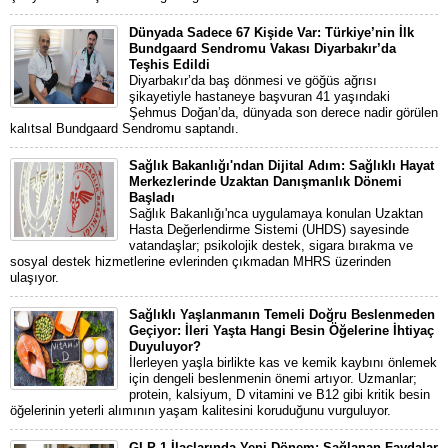
Dünyada Sadece 67 Kişide Var: Türkiye’nin İlk
Bundgaard Sendromu Vakası Diyarbakır’da
Teşhis Edildi
Diyarbakır’da baş dönmesi ve göğüs ağrısı
şikayetiyle hastaneye başvuran 41 yaşındaki
Şehmus Doğan’da, dünyada son derece nadir görülen
kalıtsal Bundgaard Sendromu saptandı.
Sağlık Bakanlığı'ndan Dijital Adım: Sağlıklı Hayat
Merkezlerinde Uzaktan Danışmanlık Dönemi
Başladı
Sağlık Bakanlığı'nca uygulamaya konulan Uzaktan
Hasta Değerlendirme Sistemi (UHDS) sayesinde
vatandaşlar; psikolojik destek, sigara bırakma ve
sosyal destek hizmetlerine evlerinden çıkmadan MHRS üzerinden
ulaşıyor.
Sağlıklı Yaşlanmanın Temeli Doğru Beslenmeden
Geçiyor: İleri Yaşta Hangi Besin Öğelerine İhtiyaç
Duyuluyor?
İlerleyen yaşla birlikte kas ve kemik kaybını önlemek
için dengeli beslenmenin önemi artıyor. Uzmanlar;
protein, kalsiyum, D vitamini ve B12 gibi kritik besin
öğelerinin yeterli alımının yaşam kalitesini koruduğunu vurguluyor.
GLP-1 İlaçlarında Yeni Dönem: Sağlanan Faydalar