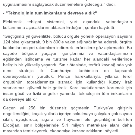
uygulanmasını sağlayacak düzenlemelere gideceğiz." dedi.
- "Teknolojinin tüm imkanlarını devreye aldık"
Elektronik tebligat sistemini, yurt dışındaki vatandaşların
kullanımına açacaklarını aktaran Erdoğan, şunları kaydetti:
"Geçtiğimiz yıl güvenlikte, bölücü örgüte yönelik operasyon sayısını
124 bine çıkartarak, 9 bin 800'e yakın sığınağı imha ederek, örgüte
katılımları asgari rakamlara indirerek teröristlere göz açtırmadık. Bu
sayede bölgede yaşayan gençlerimiz ve vatandaşlarımızın
eğitimden istihdama ve turizme kadar her alandaki verilerinde
belirgin bir yükseliş yaşandı. Sınır ötesinde, terörü kaynağında yok
etme stratejisi ile Cumhuriyet tarihimizin en kapsamlı
operasyonlarını yürüttük. Pençe harekatlarıyla yıllarca terör
örgütünün topraklarımıza sızmak için kullandığı Kuzey Irak
sınırlarımızı güvenli hale getirdik. Kara hudutlarımızı korumak için
insan gücü ve fiziki engeller yanında, teknolojinin tüm imkanlarını
da devreye aldık."
Geçen yıl 256 bin düzensiz göçmenin Türkiye'ye girişinin
engellendiğini, kaçak yollarla içeriye sokulmaya çalışılan çok sayıda
silah, uyuşturucu, sigara ve hayvanın ele geçirildiğini belirten
Erdoğan, sınır bölgelerinde 5,4 milyon metrekare alanı daha
mayından temizleyerek, ekonomiye kazandırdıklarını söyledi.