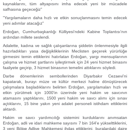
kaynaklarını, tüm altyapısını imha edecek yeni bir mücadele
safhasına geçeceğiz"
"Yargılamaların daha hızlı ve etkin sonuçlanmasını temin edecek
yeni adımlar atacağız"
Erdoğan, Cumhurbaşkanlığı Külliyesi'ndeki Kabine Toplantısı'nın
ardından millete seslendi.
Adalette, kadına ve sağlık çalışanlarına şiddetin önlenmesiyle ilgili
hazırladıkları yasa değişikliklerinin Meclisten geçerek yürürlüğe
girmesini temin ettiklerini hatırlatan Erdoğan, yargı mensuplarının
çalışma ve hizmet şartlarını iyileştirmek için 24 yeni hizmet binasını
faaliyete geçirip, 3 hizmet binasının temelini attıklarını söyledi.
Darbe dönemlerinin sembollerinden Diyarbakır Cezaevi'ni
kapatarak, burayı müze ve kültür merkezi haline dönüştürecek
çalışmalara başladıklarını belirten Erdoğan, yargılamaları hızlı ve
etkin yürütmek için 1000'in üzerinde yeni hakim ve savcının
atamasını yaptıklarını, 1500 yeni hakim ve savcı alımı için sınav
açtıklarını, 15 bine yakın yeni adalet personeli istihdam ettiklerini
aktardı.
Hakim ve savcı yardımcılığı sistemini kurduklarını anımsatan
Erdoğan, adli ve idari mahkeme sayısını 7 bin 164'e yükselttiklerini,
3 yeni Bölge Adliye Mahkemesi ihdas ettiklerini, buralardaki daire