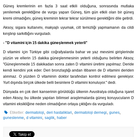
Güneş kremlerinin en fazla 3 saat etkili olduğuna, sonrasında mutlaka
yenilemek gerektiğine de vurgu yapan Güneş, tüm gün etkili olan bir güneş
kremi olmadığını, güneş kreminin tekrar tekrar sürülmesi gerektiğini dile getirdi.
Aksoy, sigara kullanımı, makyajlı uyumak, cilt temizliği yapmamanın da cildi
kırıştırıp sarkıttığını vurguladı.
- "D vitamini için 15 dakika güneşlenmek yeterli"
D vitamini için Türkiye gibi coğrafyalarda bahar ve yaz mevsimi girişlerinde
yüzün ve ellerin 15 dakika güneşlenmesinin yeterli olduğunu belirten Aksoy,
"Güneşlenmede 15 dakikadan sonra zaten D vitamini üretimi yapılmaz. Deride
kendi kendini yok eder. Deri bronzlaştığı andan itibaren de D vitamini deriden
alınmaz. O yüzden D vitaminin doktor tarafından kontrol edilmesi gerekiyor.
Yurt dışında birçok ülkede belli besinlere D vitamini konuluyor." dedi.
Dünyada en çok deri kanserinin görüldüğü ülkenin Avustralya olduğuna işaret
eden Aksoy, bu ülkede yapılan bilimsel araştırmalarda güneş koruyucuların D
vitamini eksikliğine neden olmadığının ortaya çıktığını da vurguladı.
,
,
,
,
Etiketler:
dermatoloji
deri hastaliklari
dermatoloji dernegi
gunes
,
,
,
guneslenme
d vitamini
saglik
haber