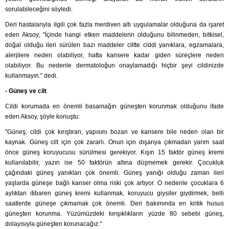
sorulabileceğini söyledi.
Deri hastalarıyla ilgili çok fazla merdiven altı uygulamalar olduğuna da işaret
eden Aksoy, "İçinde hangi etken maddelerin olduğunu bilinmeden, bitkisel,
doğal olduğu ileri sürülen bazı maddeler ciltte ciddi yanıklara, egzamalara,
alerjilere neden olabiliyor, hatta kansere kadar giden süreçlere neden
olabiliyor. Bu nedenle dermatoloğun onaylamadığı hiçbir şeyi cildinizde
kullanmayın." dedi.
- Güneş ve cilt
Cildi korumada en önemli basamağın güneşten korunmak olduğunu ifade
eden Aksoy, şöyle konuştu:
"Güneş, cildi çok kırıştıran, yapısını bozan ve kansere bile neden olan bir
kaynak. Güneş cilt için çok zararlı. Onun için dışarıya çıkmadan yarım saat
önce güneş koruyucusu sürülmesi gerekiyor. Kışın 15 faktör güneş kremi
kullanılabilir, yazın ise 50 faktörün altına düşmemek gerekir. Çocukluk
çağındaki güneş yanıkları çok önemli. Güneş yanığı olduğu zaman ileri
yaşlarda güneşe bağlı kanser olma riski çok artıyor. O nedenle çocuklara 6
aylıktan itibaren güneş kremi kullanmak, koruyucu giysiler giydirmek, belli
saatlerde güneşe çıkmamak çok önemli. Deri bakımında en kritik husus
güneşten korunma. Yüzümüzdeki kırışıklıkların yüzde 80 sebebi güneş,
dolayısıyla güneşten korunacağız."