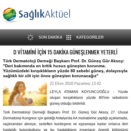
SON DAKİKA
KATEGORİLER
D VİTAMİNİ İÇİN 15 DAKİKA GÜNEŞLENMEK YETERLİ
Türk Dermatoloji Derneği Başkanı Prof. Dr. Güneş Gür Aksoy:
"Deri bakımında en kritik husus güneşten korunma.
Yüzümüzdeki kırışıklıkların yüzde 80 sebebi güneş, dolayısıyla
sağlıklı bir cilt için önce güneşten korunacağız"
22 Ekim 2018 Pazartesi 13:42
LEYLA ATAMAN KOYUNCUOĞLU - Yüzde
oluşan kırışıklıkların yüzde 80'inin sebebinin
güneş olduğu bildirildi.
Türk Dermatoloji Derneği Başkanı Prof. Dr. Güneş Gür Aksoy, 27. Ulusal
Dermatoloji Kongresi için geldiği Antalya'da AA muhabirine yaptığı açıklamada,
saçkırandan akneye, sedeften kurdeşene ve egzamaya kadar onlarca deri
hastalığı bulunduğunu ve bu hastalıkların insanların önemli bölümünü