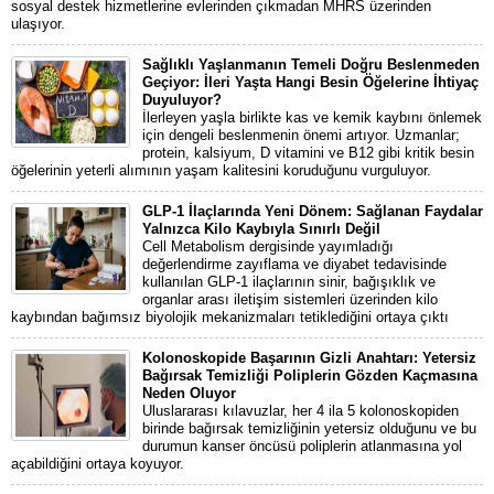
sosyal destek hizmetlerine evlerinden çıkmadan MHRS üzerinden
ulaşıyor.
Sağlıklı Yaşlanmanın Temeli Doğru Beslenmeden
Geçiyor: İleri Yaşta Hangi Besin Öğelerine İhtiyaç
Duyuluyor?
İlerleyen yaşla birlikte kas ve kemik kaybını önlemek
için dengeli beslenmenin önemi artıyor. Uzmanlar;
protein, kalsiyum, D vitamini ve B12 gibi kritik besin
öğelerinin yeterli alımının yaşam kalitesini koruduğunu vurguluyor.
GLP-1 İlaçlarında Yeni Dönem: Sağlanan Faydalar
Yalnızca Kilo Kaybıyla Sınırlı Değil
Cell Metabolism dergisinde yayımladığı
değerlendirme zayıflama ve diyabet tedavisinde
kullanılan GLP-1 ilaçlarının sinir, bağışıklık ve
organlar arası iletişim sistemleri üzerinden kilo
kaybından bağımsız biyolojik mekanizmaları tetiklediğini ortaya çıktı
Kolonoskopide Başarının Gizli Anahtarı: Yetersiz
Bağırsak Temizliği Poliplerin Gözden Kaçmasına
Neden Oluyor
Uluslararası kılavuzlar, her 4 ila 5 kolonoskopiden
birinde bağırsak temizliğinin yetersiz olduğunu ve bu
durumun kanser öncüsü poliplerin atlanmasına yol
açabildiğini ortaya koyuyor.