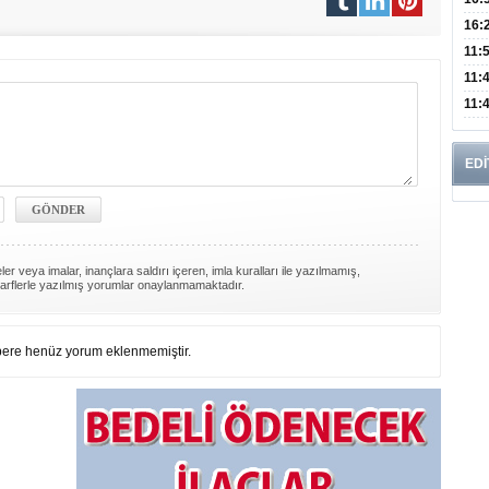
Edi
Risk
16:
İns
11:
Uzm
11:
Yıll
11:
Enfe
EDİ
er veya imalar, inançlara saldırı içeren, imla kuralları ile yazılmamış,
arflerle yazılmış yorumlar onaylanmamaktadır.
ere henüz yorum eklenmemiştir.