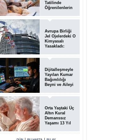
Tatilinde
Öğrenilenlerin
Yüzde 39'u
Unutulabiliyor
Avrupa Birliği
Jel Ojelerdeki O
Kimyasalı
Yasakladı:
Kısırlık ve Alerji
Riski Uyarısı
Dijitalleşmeyle
Yayılan Kumar
Bağımlılığı
Beyni ve Aileyi
Yıkıma
Uğratıyor
Orta Yaştaki Üç
Altın Kural
Demanssız
Yaşamı 13 Yıl
Uzatabiliyor
|
|
DÜN
BU HAFTA
BU AY