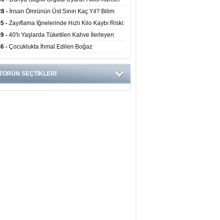
yor
ini Doğrudan Artırıyor
28 -
İnsan Ömrünün Üst Sınırı Kaç Yıl? Bilim
anlarından Yeni Yaşam Süresi Modeli
55 -
Zayıflama İğnelerinde Hızlı Kilo Kaybı Riski:
anlar Hekim Kontrolü Şart Diyor
49 -
40'lı Yaşlarda Tüketilen Kahve İlerleyen
arda Zihinsel ve Fiziksel Sağlığı Koruyor
46 -
Çocuklukta İhmal Edilen Boğaz
ksiyonu İleride Kalp Kapağını Bozabiliyor
TÖRÜN SEÇTİKLERİ