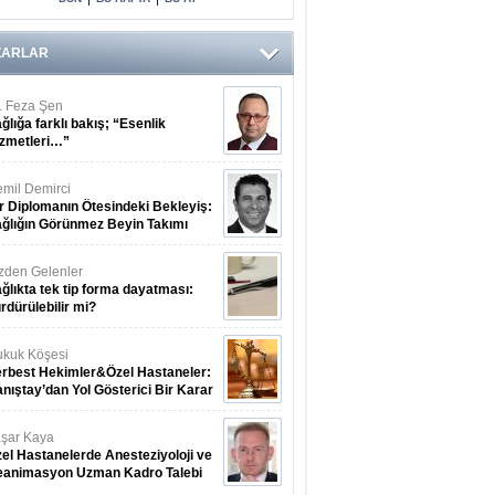
ZARLAR
. Feza Şen
ğlığa farklı bakış; “Esenlik
zmetleri…”
mil Demirci
r Diplomanın Ötesindeki Bekleyiş:
ğlığın Görünmez Beyin Takımı
zden Gelenler
ğlıkta tek tip forma dayatması:
rdürülebilir mi?
kuk Köşesi
rbest Hekimler&Özel Hastaneler:
nıştay’dan Yol Gösterici Bir Karar
şar Kaya
el Hastanelerde Anesteziyoloji ve
eanimasyon Uzman Kadro Talebi