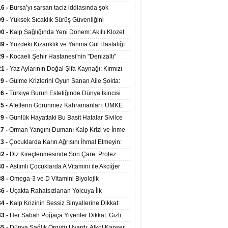
at Merkezlerinde Uzaktan Sağlık Hizmeti
16 -
Bursa’yı sarsan taciz iddiasında şok
ladı
şme!
09 -
Yüksek Sıcaklık Sürüş Güvenliğini
ürüyor: 40 Derecede Güvenli Sürüş Süresi 53
00 -
Kalp Sağlığında Yeni Dönem: Akıllı Klozet
kaya İniyor
ağı 30 Saniyede Ritim Bozukluğunu Tespit
39 -
Yüzdeki Kızarıklık ve Yanma Gül Hastalığı
yor
asea) Belirtisi Olabilir
29 -
Kocaeli Şehir Hastanesi'nin "Denizaltı"
ünümlü Ünitesi Hastalara Umut Oluyor
21 -
Yaz Aylarının Doğal Şifa Kaynağı: Kırmızı
eler Bağışıklığı ve Kalbi Koruyor
39 -
Gülme Krizlerini Oyun Sanan Aile Şokta:
Yaşındaki Çocuk 8 Kez Felç Geçirdi
36 -
Türkiye Burun Estetiğinde Dünya İkincisi
u
35 -
Afetlerin Görünmez Kahramanları: UMKE
 Kadrosuyla Görev Başında
29 -
Günlük Hayattaki Bu Basit Hatalar Sivilce
umunu Tetikliyor
27 -
Orman Yangını Dumanı Kalp Krizi ve İnme
ini Artırıyor
23 -
Çocuklarda Karın Ağrısını İhmal Etmeyin:
disit Habercisi Olabilir
42 -
Diz Kireçlenmesinde Son Çare: Protez
iyatı İle Yaşam Kalitesi Artıyor
40 -
Astımlı Çocuklarda A Vitamini ile Akciğer
mi Arasında Bağlantı Bulundu
38 -
Omega-3 ve D Vitamini Biyolojik
anmayı Yavaşlatabilir
36 -
Uçakta Rahatsızlanan Yolcuya İlk
ahale Sağlık Bakanı Memişoğlu'ndan Geldi
34 -
Kalp Krizinin Sessiz Sinyallerine Dikkat:
ızca Göğüs Ağrısıyla Gelmiyor
33 -
Her Sabah Poğaça Yiyenler Dikkat: Gizli
r ve Yağ Yükü Kalbi ve Bağırsakları Tehdit
55 -
Dünya Sağlık Örgütü Uyardı: Alkol Kanser