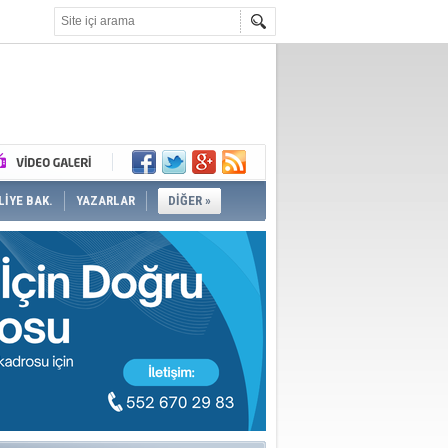
İYE BAK.
YAZARLAR
DİĞER »