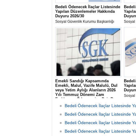
Bedeli Ödenecek İlaçlar Listesinde
Bedeli
Yapılan Düzenlemeler Hakkında
Yapıl
Duyuru 2026/30
Duyur
Sosyal Güvenlik Kurumu Başkanlığı
Sosyal
tarafından "Bedeli Ödenecek İlaçlar
tarafın
Listesinde Yapılan Düzenlemeler-
Listes
2026/30" konulu duyuru yayımlandı.
2026/2
Emekli Sandığı Kapsamında
Bedeli
Emekli, Malul, Vazife Malulü, Dul
Yapıl
veya Yetim Aylığı Alanların 2026
Duyur
Yılı Temmuz Dönemi Zam
Sosyal
Farklarının Ödenmesine Dair Basın
tarafın
Duyurusu
Listes
Bedeli Ödenecek İlaçlar Listesinde
Sosyal Güvenlik Kurumu Başkanlığı
2026/2
tarafından Emekli Sandığı Kapsamında
Bedeli Ödenecek İlaçlar Listesinde
Emekli, Malul, Vazife Malulü, Dul veya
Bedeli Ödenecek İlaçlar Listesinde
Yetim Aylığı Alanların 2026 Yılı Temmuz
Ayı Zam Farklarının Ödenmesi konulu
Bedeli Ödenecek İlaçlar Listesinde
duyuru yayımlandı.