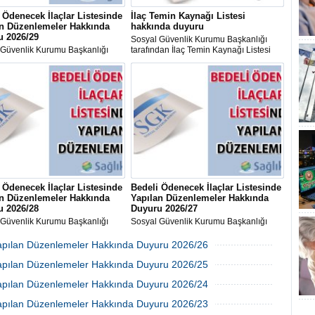
 Ödenecek İlaçlar Listesinde
İlaç Temin Kaynağı Listesi
an Düzenlemeler Hakkında
hakkında duyuru
u 2026/29
Sosyal Güvenlik Kurumu Başkanlığı
 Güvenlik Kurumu Başkanlığı
tarafından İlaç Temin Kaynağı Listesi
dan "Bedeli Ödenecek İlaçlar
hakkında duyuru yayımlandı.
inde Yapılan Düzenlemeler-
9" konulu duyuru yayımlandı.
 Ödenecek İlaçlar Listesinde
Bedeli Ödenecek İlaçlar Listesinde
an Düzenlemeler Hakkında
Yapılan Düzenlemeler Hakkında
u 2026/28
Duyuru 2026/27
 Güvenlik Kurumu Başkanlığı
Sosyal Güvenlik Kurumu Başkanlığı
dan "Bedeli Ödenecek İlaçlar
tarafından "Bedeli Ödenecek İlaçlar
inde Yapılan Düzenlemeler-
Listesinde Yapılan Düzenlemeler-
 Yapılan Düzenlemeler Hakkında Duyuru 2026/26
8 konulu duyuru yayımlandı.
2026/27'' konulu duyuru yayımlandı.
08 Temmuz 2026 Çarşamba 17:23
 Yapılan Düzenlemeler Hakkında Duyuru 2026/25
01 Temmuz 2026 Çarşamba 17:08
 Yapılan Düzenlemeler Hakkında Duyuru 2026/24
24 Haziran 2026 Çarşamba 16:45
 Yapılan Düzenlemeler Hakkında Duyuru 2026/23