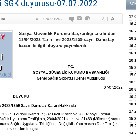
gili SGK duyurusu-07.07.2022
SO
17:
ular
07.07.2022 16:55
Hay
16:
Baş
Besl
16:
Sosyal Güvenlik Kurumu Başkanlığı tarafından
Öğel
Fayd
16:
13/04/2022 Tarihli ve 2022/1859 sayılı Danıştay
kararı ile ilgili duyuru yayımlandı.
Yete
16:
Kaç
Onay
16:
Kul
Düze
16:
T.C.
Kor
Hemş
15:
SOSYAL GÜVENLİK KURUMU BAŞKANLIĞI
Kara
15:
Genel Sağlık Sigortası Genel Müdürlüğü
Hay
Redd
10:
07/07/2022
Öğre
10:
DUYURU
Yasa
10:
Beyn
10:
ve 2022/1859 Sayılı Danıştay Kararı Hakkında
Yaşa
17:
2022/1859 sayılı kararı ile; 24/03/2013 tarih ve 28597 sayılı Resmi
Düz
15:
lık Uygulama Tebliği’nin, 28/04/2021 tarihli ve 31468 (Mükerrer) sayılı
umu Sağlık Uygulama Tebliği’nde Değişiklik Yapılmasına Dair Tebliğin
Fizi
15:
rütülmesi durdurulmuştur.
300 
14: