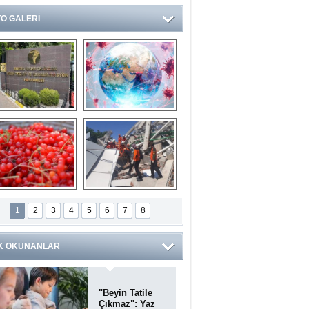
O GALERİ
Ve burası da bir 
14 soruda 
devlet hastanesi
Koronavirüs 
hakkında kendinizi 
test edin...
ilaburu meyvesi 
Endonezya’daki 
anserden koruyor
deprem: Ölü sayısı 
1
2
3
4
5
6
7
8
bin 203'e yükseldi
K OKUNANLAR
"Beyin Tatile
Çıkmaz": Yaz