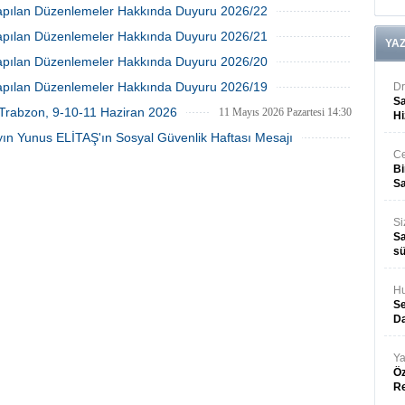
17 Haziran 2026 Çarşamba 11:45
 Yapılan Düzenlemeler Hakkında Duyuru 2026/22
10 Haziran 2026 Çarşamba 11:03
 Yapılan Düzenlemeler Hakkında Duyuru 2026/21
YA
03 Haziran 2026 Çarşamba 16:56
 Yapılan Düzenlemeler Hakkında Duyuru 2026/20
20 Mayıs 2026 Çarşamba 17:08
 Yapılan Düzenlemeler Hakkında Duyuru 2026/19
Dr
Sa
13 Mayıs 2026 Çarşamba 14:29
 Trabzon, 9-10-11 Haziran 2026
11 Mayıs 2026 Pazartesi 14:30
Hi
ın Yunus ELİTAŞ'ın Sosyal Güvenlik Haftası Mesajı
Ce
11 Mayıs 2026 Pazartesi 14:23
Bi
Sa
Si
Sa
sü
Hu
Se
Da
Ya
Öz
R