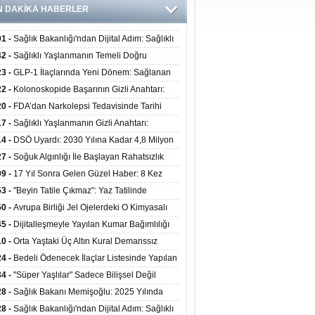
N DAKİKA HABERLER
01 -
Sağlık Bakanlığı'ndan Dijital Adım: Sağlıklı
at Merkezlerinde Uzaktan Danışmanlık Dönemi
42 -
Sağlıklı Yaşlanmanın Temeli Doğru
ladı
enmeden Geçiyor: İleri Yaşta Hangi Besin
23 -
GLP-1 İlaçlarında Yeni Dönem: Sağlanan
erine İhtiyaç Duyuluyor?
alar Yalnızca Kilo Kaybıyla Sınırlı Değil
22 -
Kolonoskopide Başarının Gizli Anahtarı:
rsiz Bağırsak Temizliği Poliplerin Gözden
20 -
FDA’dan Narkolepsi Tedavisinde Tarihi
masına Neden Oluyor
: Oreksin Sistemini Hedefleyen İlk İlaç
17 -
Sağlıklı Yaşlanmanın Gizli Anahtarı:
lanıma Sunuldu
nli Kuvvet Antrenmanı Kas Ve Kemik Sağlığını
14 -
DSÖ Uyardı: 2030 Yılına Kadar 4,8 Milyon
uyor
ire ve Ebe Açığı Oluşabilir
27 -
Soğuk Algınlığı İle Başlayan Rahatsızlık
ciğer Yetmezliği Çıktı: 17 Yıl Sonra Nakille
09 -
17 Yıl Sonra Gelen Güzel Haber: 8 Kez
ata Tutundu
edilen Hastaya 9'uncu Çağrıda Nakil Yapıldı
53 -
"Beyin Tatile Çıkmaz": Yaz Tatilinde
nilenlerin Yüzde 39'u Unutulabiliyor
50 -
Avrupa Birliği Jel Ojelerdeki O Kimyasalı
kladı: Kısırlık ve Alerji Riski Uyarısı
45 -
Dijitalleşmeyle Yayılan Kumar Bağımlılığı
i ve Aileyi Yıkıma Uğratıyor
10 -
Orta Yaştaki Üç Altın Kural Demanssız
mı 13 Yıl Uzatabiliyor
24 -
Bedeli Ödenecek İlaçlar Listesinde Yapılan
enlemeler Hakkında Duyuru 2026/30
34 -
"Süper Yaşlılar" Sadece Bilişsel Değil
ksel Olarak da Daha Sağlıklı Yaşıyor
28 -
Sağlık Bakanı Memişoğlu: 2025 Yılında
Bini Aşkın Kişiye Emzirme Eğitimi Verildi
28 -
Sağlık Bakanlığı'ndan Dijital Adım: Sağlıklı