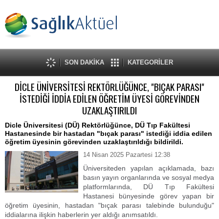
SON DAKİKA
KATEGORİLER
DİCLE ÜNİVERSİTESİ REKTÖRLÜĞÜNCE, "BIÇAK PARASI"
İSTEDİĞİ İDDİA EDİLEN ÖĞRETİM ÜYESİ GÖREVİNDEN
UZAKLAŞTIRILDI
Dicle Üniversitesi (DÜ) Rektörlüğünce, DÜ Tıp Fakültesi
Hastanesinde bir hastadan "bıçak parası" istediği iddia edilen
öğretim üyesinin görevinden uzaklaştırıldığı bildirildi.
14 Nisan 2025 Pazartesi 12:38
Üniversiteden yapılan açıklamada, bazı
basın yayın organlarında ve sosyal medya
platformlarında, DÜ Tıp Fakültesi
Hastanesi bünyesinde görev yapan bir
öğretim üyesinin, hastadan "bıçak parası talebinde bulunduğu"
iddialarına ilişkin haberlerin yer aldığı anımsatıldı.