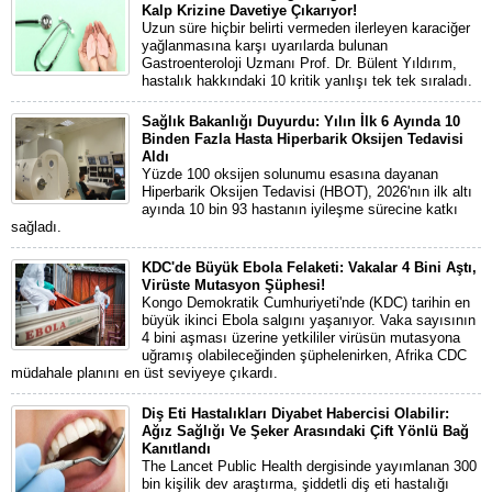
Kalp Krizine Davetiye Çıkarıyor!
Uzun süre hiçbir belirti vermeden ilerleyen karaciğer
yağlanmasına karşı uyarılarda bulunan
Gastroenteroloji Uzmanı Prof. Dr. Bülent Yıldırım,
hastalık hakkındaki 10 kritik yanlışı tek tek sıraladı.
Sağlık Bakanlığı Duyurdu: Yılın İlk 6 Ayında 10
Binden Fazla Hasta Hiperbarik Oksijen Tedavisi
Aldı
Yüzde 100 oksijen solunumu esasına dayanan
Hiperbarik Oksijen Tedavisi (HBOT), 2026'nın ilk altı
ayında 10 bin 93 hastanın iyileşme sürecine katkı
sağladı.
KDC'de Büyük Ebola Felaketi: Vakalar 4 Bini Aştı,
Virüste Mutasyon Şüphesi!
Kongo Demokratik Cumhuriyeti'nde (KDC) tarihin en
büyük ikinci Ebola salgını yaşanıyor. Vaka sayısının
4 bini aşması üzerine yetkililer virüsün mutasyona
uğramış olabileceğinden şüphelenirken, Afrika CDC
müdahale planını en üst seviyeye çıkardı.
Diş Eti Hastalıkları Diyabet Habercisi Olabilir:
Ağız Sağlığı Ve Şeker Arasındaki Çift Yönlü Bağ
Kanıtlandı
The Lancet Public Health dergisinde yayımlanan 300
bin kişilik dev araştırma, şiddetli diş eti hastalığı