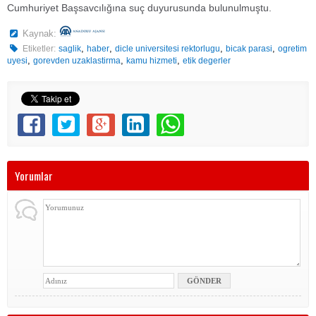
Cumhuriyet Başsavcılığına suç duyurusunda bulunulmuştu.
Kaynak:
,
,
,
,
Etiketler:
saglik
haber
dicle universitesi rektorlugu
bicak parasi
ogretim
,
,
,
uyesi
gorevden uzaklastirma
kamu hizmeti
etik degerler
Yorumlar