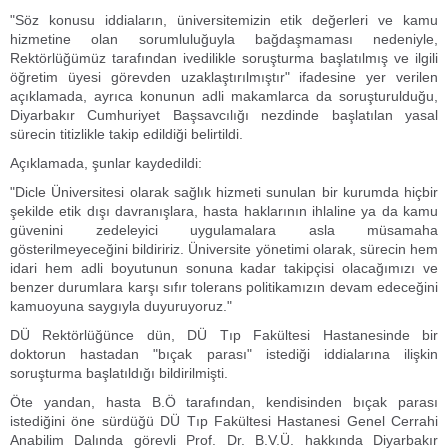
"Söz konusu iddiaların, üniversitemizin etik değerleri ve kamu
hizmetine olan sorumluluğuyla bağdaşmaması nedeniyle,
Rektörlüğümüz tarafından ivedilikle soruşturma başlatılmış ve ilgili
öğretim üyesi görevden uzaklaştırılmıştır" ifadesine yer verilen
açıklamada, ayrıca konunun adli makamlarca da soruşturulduğu,
Diyarbakır Cumhuriyet Başsavcılığı nezdinde başlatılan yasal
sürecin titizlikle takip edildiği belirtildi.
Açıklamada, şunlar kaydedildi:
"Dicle Üniversitesi olarak sağlık hizmeti sunulan bir kurumda hiçbir
şekilde etik dışı davranışlara, hasta haklarının ihlaline ya da kamu
güvenini zedeleyici uygulamalara asla müsamaha
gösterilmeyeceğini bildiririz. Üniversite yönetimi olarak, sürecin hem
idari hem adli boyutunun sonuna kadar takipçisi olacağımızı ve
benzer durumlara karşı sıfır tolerans politikamızın devam edeceğini
kamuoyuna saygıyla duyuruyoruz."
DÜ Rektörlüğünce dün, DÜ Tıp Fakültesi Hastanesinde bir
doktorun hastadan "bıçak parası" istediği iddialarına ilişkin
soruşturma başlatıldığı bildirilmişti.
Öte yandan, hasta B.Ö tarafından, kendisinden bıçak parası
istediğini öne sürdüğü DÜ Tıp Fakültesi Hastanesi Genel Cerrahi
Anabilim Dalında görevli Prof. Dr. B.V.Ü. hakkında Diyarbakır