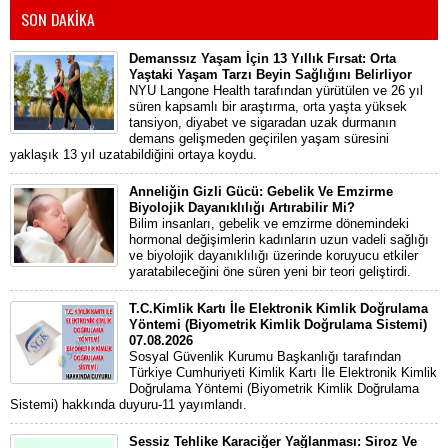
SON DAKİKA
Demanssız Yaşam İçin 13 Yıllık Fırsat: Orta
Yaştaki Yaşam Tarzı Beyin Sağlığını Belirliyor
NYU Langone Health tarafından yürütülen ve 26 yıl
süren kapsamlı bir araştırma, orta yaşta yüksek
tansiyon, diyabet ve sigaradan uzak durmanın
demans gelişmeden geçirilen yaşam süresini
yaklaşık 13 yıl uzatabildiğini ortaya koydu.
Anneliğin Gizli Gücü: Gebelik Ve Emzirme
Biyolojik Dayanıklılığı Artırabilir Mi?
Bilim insanları, gebelik ve emzirme dönemindeki
hormonal değişimlerin kadınların uzun vadeli sağlığı
ve biyolojik dayanıklılığı üzerinde koruyucu etkiler
yaratabileceğini öne süren yeni bir teori geliştirdi.
T.C.Kimlik Kartı İle Elektronik Kimlik Doğrulama
Yöntemi (Biyometrik Kimlik Doğrulama Sistemi)
07.08.2026
Sosyal Güvenlik Kurumu Başkanlığı tarafından
Türkiye Cumhuriyeti Kimlik Kartı İle Elektronik Kimlik
Doğrulama Yöntemi (Biyometrik Kimlik Doğrulama
Sistemi) hakkında duyuru-11 yayımlandı.
Sessiz Tehlike Karaciğer Yağlanması: Siroz Ve