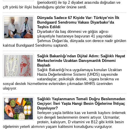
(periodontit) ile tip 2 diyabet arasında doğrudan ve
çift yönlü bir ilişki bulunduğunu gözler önüne serdi.
Dünyada Sadece 67 Kişide Var: Türkiye’nin İlk
Bundgaard Sendromu Vakası Diyarbakır’da
Teşhis Edildi
Diyarbakır’da baş dönmesi ve göğüs ağrısı
şikayetiyle hastaneye başvuran 41 yaşındaki
Şehmus Doğan’da, dünyada son derece nadir görülen
kalıtsal Bundgaard Sendromu saptandı.
Sağlık Bakanlığı'ndan Dijital Adım: Sağlıklı Hayat
Merkezlerinde Uzaktan Danışmanlık Dönemi
Başladı
Sağlık Bakanlığı'nca uygulamaya konulan Uzaktan
Hasta Değerlendirme Sistemi (UHDS) sayesinde
vatandaşlar; psikolojik destek, sigara bırakma ve
sosyal destek hizmetlerine evlerinden çıkmadan MHRS üzerinden
ulaşıyor.
Sağlıklı Yaşlanmanın Temeli Doğru Beslenmeden
Geçiyor: İleri Yaşta Hangi Besin Öğelerine İhtiyaç
Duyuluyor?
İlerleyen yaşla birlikte kas ve kemik kaybını önlemek
için dengeli beslenmenin önemi artıyor. Uzmanlar;
protein, kalsiyum, D vitamini ve B12 gibi kritik besin
öğelerinin yeterli alımının yaşam kalitesini koruduğunu vurguluyor.