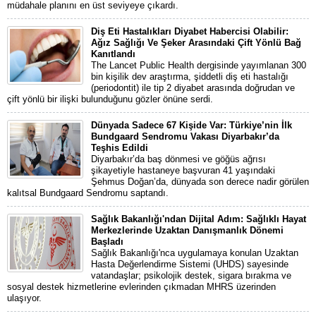
müdahale planını en üst seviyeye çıkardı.
Diş Eti Hastalıkları Diyabet Habercisi Olabilir:
Ağız Sağlığı Ve Şeker Arasındaki Çift Yönlü Bağ
Kanıtlandı
The Lancet Public Health dergisinde yayımlanan 300
bin kişilik dev araştırma, şiddetli diş eti hastalığı
(periodontit) ile tip 2 diyabet arasında doğrudan ve
çift yönlü bir ilişki bulunduğunu gözler önüne serdi.
Dünyada Sadece 67 Kişide Var: Türkiye’nin İlk
Bundgaard Sendromu Vakası Diyarbakır’da
Teşhis Edildi
Diyarbakır’da baş dönmesi ve göğüs ağrısı
şikayetiyle hastaneye başvuran 41 yaşındaki
Şehmus Doğan’da, dünyada son derece nadir görülen
kalıtsal Bundgaard Sendromu saptandı.
Sağlık Bakanlığı'ndan Dijital Adım: Sağlıklı Hayat
Merkezlerinde Uzaktan Danışmanlık Dönemi
Başladı
Sağlık Bakanlığı'nca uygulamaya konulan Uzaktan
Hasta Değerlendirme Sistemi (UHDS) sayesinde
vatandaşlar; psikolojik destek, sigara bırakma ve
sosyal destek hizmetlerine evlerinden çıkmadan MHRS üzerinden
ulaşıyor.