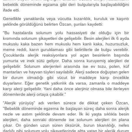
bebeklik döneminde egzama gibi deri bulgularıyla başlayabildiğini
ifade etti.
Genellikle yanaklarda veya vücutta kızarıklık, kuruluk ve kaşıntı
şeklinde görüldüğünü belirten Özcan, şunları kaydetti:
"Bu hastalarda solunum yolu hassasiyeti de olduğu için bir
kısmında solunum şikayetleri de gelişebilir. Besin alerjileri ilk 6 ayda
mukuslu kaka bazen hem mukuslu hem kanlı kaka, huzursuzluk,
meme reddi, karın guruldaması gibi belirtilerle de bulgu verebilir.
Çocuklarda alerjik reaksiyonlara yol açan besinlerin başında
yumurta ve inek sütü geliyor. Daha sonra kuruyemiş alerjileri de
gelişebilir. Solunum alerjenleri arasında ise ev tozu, polen, küf
mantarları ve hayvan tüyleri sayılabilir. Alerji sadece doğuştan gelen
bir durum olmadığı gibi vücut bir maddeye karşı öncelikle
duyarlanır. Eğer genetik yatkınlık da varsa, zamanla o maddeye
karşı alerji gelişebilir. Yani daha önce alerjiniz olmasa bile ilerleyen
dönemlerde alerji ortaya çıkabilir."
"Alerjik yürüyüş" adı verilen sürece de dikkat çeken Özcan,
"Bebeklik döneminde egzema ile başlayan süreç daha sonra alerjik
nezle ve astım şeklinde devam eder. İlk iki yaşta sıklıkla besin
alerjileri, daha sonraki dönemde ise solunum alerjileri ön plana
çıkar. On günden uzun süren öksürük, burun tıkanıklığı, nefes
darlığı gibi solunum yolu şikayetlerinde altta yatan bir alerjik durum