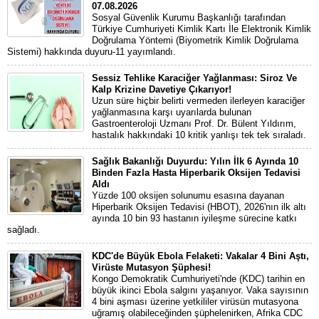
07.08.2026
Sosyal Güvenlik Kurumu Başkanlığı tarafından
Türkiye Cumhuriyeti Kimlik Kartı İle Elektronik Kimlik
Doğrulama Yöntemi (Biyometrik Kimlik Doğrulama
Sistemi) hakkında duyuru-11 yayımlandı.
Sessiz Tehlike Karaciğer Yağlanması: Siroz Ve
Kalp Krizine Davetiye Çıkarıyor!
Uzun süre hiçbir belirti vermeden ilerleyen karaciğer
yağlanmasına karşı uyarılarda bulunan
Gastroenteroloji Uzmanı Prof. Dr. Bülent Yıldırım,
hastalık hakkındaki 10 kritik yanlışı tek tek sıraladı.
Sağlık Bakanlığı Duyurdu: Yılın İlk 6 Ayında 10
Binden Fazla Hasta Hiperbarik Oksijen Tedavisi
Aldı
Yüzde 100 oksijen solunumu esasına dayanan
Hiperbarik Oksijen Tedavisi (HBOT), 2026'nın ilk altı
ayında 10 bin 93 hastanın iyileşme sürecine katkı
sağladı.
KDC'de Büyük Ebola Felaketi: Vakalar 4 Bini Aştı,
Virüste Mutasyon Şüphesi!
Kongo Demokratik Cumhuriyeti'nde (KDC) tarihin en
büyük ikinci Ebola salgını yaşanıyor. Vaka sayısının
4 bini aşması üzerine yetkililer virüsün mutasyona
uğramış olabileceğinden şüphelenirken, Afrika CDC