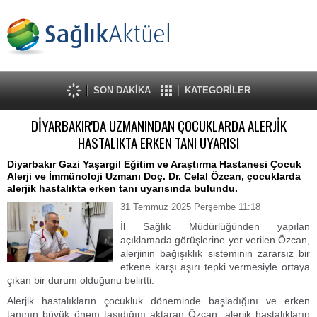
SON DAKİKA
KATEGORİLER
DİYARBAKIR'DA UZMANINDAN ÇOCUKLARDA ALERJİK
HASTALIKTA ERKEN TANI UYARISI
Diyarbakır Gazi Yaşargil Eğitim ve Araştırma Hastanesi Çocuk
Alerji ve İmmünoloji Uzmanı Doç. Dr. Celal Özcan, çocuklarda
alerjik hastalıkta erken tanı uyarısında bulundu.
31 Temmuz 2025 Perşembe 11:18
İl Sağlık Müdürlüğünden yapılan
açıklamada görüşlerine yer verilen Özcan,
alerjinin bağışıklık sisteminin zararsız bir
etkene karşı aşırı tepki vermesiyle ortaya
çıkan bir durum olduğunu belirtti.
Alerjik hastalıkların çocukluk döneminde başladığını ve erken
tanının büyük önem taşıdığını aktaran Özcan, alerjik hastalıkların