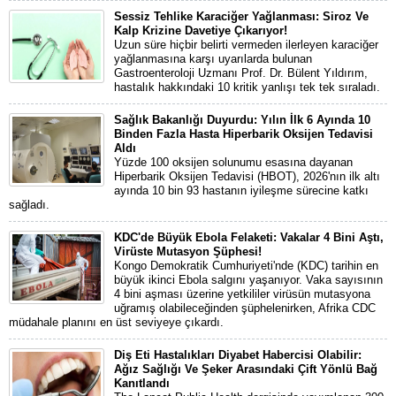
Sessiz Tehlike Karaciğer Yağlanması: Siroz Ve
Kalp Krizine Davetiye Çıkarıyor!
Uzun süre hiçbir belirti vermeden ilerleyen karaciğer
yağlanmasına karşı uyarılarda bulunan
Gastroenteroloji Uzmanı Prof. Dr. Bülent Yıldırım,
hastalık hakkındaki 10 kritik yanlışı tek tek sıraladı.
Sağlık Bakanlığı Duyurdu: Yılın İlk 6 Ayında 10
Binden Fazla Hasta Hiperbarik Oksijen Tedavisi
Aldı
Yüzde 100 oksijen solunumu esasına dayanan
Hiperbarik Oksijen Tedavisi (HBOT), 2026'nın ilk altı
ayında 10 bin 93 hastanın iyileşme sürecine katkı
sağladı.
KDC'de Büyük Ebola Felaketi: Vakalar 4 Bini Aştı,
Virüste Mutasyon Şüphesi!
Kongo Demokratik Cumhuriyeti'nde (KDC) tarihin en
büyük ikinci Ebola salgını yaşanıyor. Vaka sayısının
4 bini aşması üzerine yetkililer virüsün mutasyona
uğramış olabileceğinden şüphelenirken, Afrika CDC
müdahale planını en üst seviyeye çıkardı.
Diş Eti Hastalıkları Diyabet Habercisi Olabilir:
Ağız Sağlığı Ve Şeker Arasındaki Çift Yönlü Bağ
Kanıtlandı