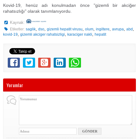
Kovid-19, henüz adı konulmadan önce "gizemli bir akciğer
rahatsızlığı" olarak tanımlanıyordu.
Kaynak:
,
,
,
,
,
,
,
Etiketler:
saglik
dso
gizemli hepatit virusu
olum
ingiltere
avrupa
abd
,
,
,
kovid-19
gizemli akciger rahatsizligi
karaciger nakli
hepatit
Yorumlar