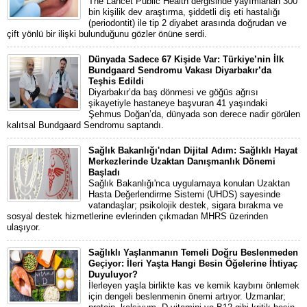
The Lancet Public Health dergisinde yayımlanan 300
bin kişilik dev araştırma, şiddetli diş eti hastalığı
(periodontit) ile tip 2 diyabet arasında doğrudan ve
çift yönlü bir ilişki bulunduğunu gözler önüne serdi.
Dünyada Sadece 67 Kişide Var: Türkiye’nin İlk
Bundgaard Sendromu Vakası Diyarbakır’da
Teşhis Edildi
Diyarbakır’da baş dönmesi ve göğüs ağrısı
şikayetiyle hastaneye başvuran 41 yaşındaki
Şehmus Doğan’da, dünyada son derece nadir görülen
kalıtsal Bundgaard Sendromu saptandı.
Sağlık Bakanlığı'ndan Dijital Adım: Sağlıklı Hayat
Merkezlerinde Uzaktan Danışmanlık Dönemi
Başladı
Sağlık Bakanlığı'nca uygulamaya konulan Uzaktan
Hasta Değerlendirme Sistemi (UHDS) sayesinde
vatandaşlar; psikolojik destek, sigara bırakma ve
sosyal destek hizmetlerine evlerinden çıkmadan MHRS üzerinden
ulaşıyor.
Sağlıklı Yaşlanmanın Temeli Doğru Beslenmeden
Geçiyor: İleri Yaşta Hangi Besin Öğelerine İhtiyaç
Duyuluyor?
İlerleyen yaşla birlikte kas ve kemik kaybını önlemek
için dengeli beslenmenin önemi artıyor. Uzmanlar;