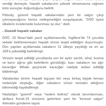
verdiği demeçte, hepatit vakalarının yüksek olmamasına rağmen
kötü sonuçlar doğurduğunu belirtti.
Pebody, gizemli hepatit vakalarından yeni bir salgın çıkıp
çıkmayacağının henüz netleşmediğini vurgulayarak, "DSÖ üyesi
ülkelerin incelemede bulunması iyi olur." dedi.
- Gizemli hepatit vakaları
DSÖ, 16 Nisan'daki yazılı açıklamasında, İngiltere'de 74 çocukta
sebebi belirlenemeyen hepatit virüsü tespit edildiğini duyurmuştu.
Dün yapılan açıklamada vakaların 11 ülkeye yayıldığı ve en az
169'a yükseldiği belirtilmişti.
Virüsün tespit edildiği çocuklarda son bir aydır sarılık, ishal, kusma
ve karın ağrısı gibi belirtilerin görüldüğü, bazı vakaların ise ağır
karaciğer iltihabı geçirerek karaciğer nakliyle tedavi edildiği
bildirilmişti.
Vakalardan birinin hepatit taşıyan biri veya birkaç kişiyle teması
nedeniyle oluştuğu, diğer vakaların virüsü nereden aldığının
bilinmediği kaydedilmişti.
Hastalığın "gizemli" veya "nedeni belirsiz" olarak tanımlanması,
akıllara Kovid-19 virüsünü getirirken yeni bir "küresel salgın"
ihtimalini gündeme taşıdı.