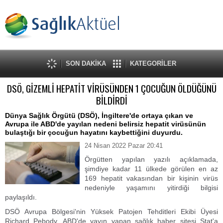
SON DAKİKA
KATEGORİLER
DSÖ, GİZEMLİ HEPATİT VİRÜSÜNDEN 1 ÇOCUĞUN ÖLDÜĞÜNÜ
BİLDİRDİ
Dünya Sağlık Örgütü (DSÖ), İngiltere'de ortaya çıkan ve
Avrupa ile ABD'de yayılan nedeni belirsiz hepatit virüsünün
bulaştığı bir çocuğun hayatını kaybettiğini duyurdu.
24 Nisan 2022 Pazar 20:41
Örgütten yapılan yazılı açıklamada,
şimdiye kadar 11 ülkede görülen en az
169 hepatit vakasından bir kişinin virüs
nedeniyle yaşamını yitirdiği bilgisi
paylaşıldı.
DSÖ Avrupa Bölgesi'nin Yüksek Patojen Tehditleri Ekibi Üyesi
Richard Pebody, ABD'de yayın yapan sağlık haber sitesi Stat'a