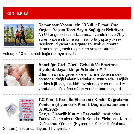
SON DAKİKA
Demanssız Yaşam İçin 13 Yıllık Fırsat: Orta
Yaştaki Yaşam Tarzı Beyin Sağlığını Belirliyor
NYU Langone Health tarafından yürütülen ve 26 yıl
süren kapsamlı bir araştırma, orta yaşta yüksek
tansiyon, diyabet ve sigaradan uzak durmanın
demans gelişmeden geçirilen yaşam süresini
yaklaşık 13 yıl uzatabildiğini ortaya koydu.
Anneliğin Gizli Gücü: Gebelik Ve Emzirme
Biyolojik Dayanıklılığı Artırabilir Mi?
Bilim insanları, gebelik ve emzirme dönemindeki
hormonal değişimlerin kadınların uzun vadeli sağlığı
ve biyolojik dayanıklılığı üzerinde koruyucu etkiler
yaratabileceğini öne süren yeni bir teori geliştirdi.
T.C.Kimlik Kartı İle Elektronik Kimlik Doğrulama
Yöntemi (Biyometrik Kimlik Doğrulama Sistemi)
07.08.2026
Sosyal Güvenlik Kurumu Başkanlığı tarafından
Türkiye Cumhuriyeti Kimlik Kartı İle Elektronik Kimlik
Doğrulama Yöntemi (Biyometrik Kimlik Doğrulama
Sistemi) hakkında duyuru-11 yayımlandı.