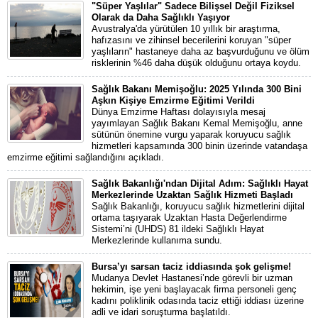
"Süper Yaşlılar" Sadece Bilişsel Değil Fiziksel
Olarak da Daha Sağlıklı Yaşıyor
Avustralya'da yürütülen 10 yıllık bir araştırma,
hafızasını ve zihinsel becerilerini koruyan "süper
yaşlıların" hastaneye daha az başvurduğunu ve ölüm
risklerinin %46 daha düşük olduğunu ortaya koydu.
Sağlık Bakanı Memişoğlu: 2025 Yılında 300 Bini
Aşkın Kişiye Emzirme Eğitimi Verildi
Dünya Emzirme Haftası dolayısıyla mesaj
yayımlayan Sağlık Bakanı Kemal Memişoğlu, anne
sütünün önemine vurgu yaparak koruyucu sağlık
hizmetleri kapsamında 300 binin üzerinde vatandaşa
emzirme eğitimi sağlandığını açıkladı.
Sağlık Bakanlığı'ndan Dijital Adım: Sağlıklı Hayat
Merkezlerinde Uzaktan Sağlık Hizmeti Başladı
Sağlık Bakanlığı, koruyucu sağlık hizmetlerini dijital
ortama taşıyarak Uzaktan Hasta Değerlendirme
Sistemi’ni (UHDS) 81 ildeki Sağlıklı Hayat
Merkezlerinde kullanıma sundu.
Bursa’yı sarsan taciz iddiasında şok gelişme!
Mudanya Devlet Hastanesi’nde görevli bir uzman
hekimin, işe yeni başlayacak firma personeli genç
kadını poliklinik odasında taciz ettiği iddiası üzerine
adli ve idari soruşturma başlatıldı.