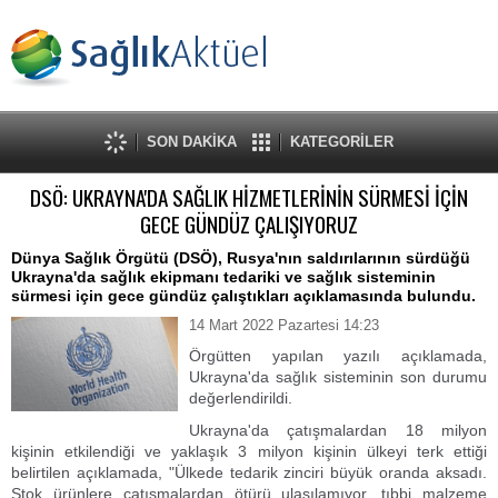
SON DAKİKA
KATEGORİLER
DSÖ: UKRAYNA'DA SAĞLIK HİZMETLERİNİN SÜRMESİ İÇİN
GECE GÜNDÜZ ÇALIŞIYORUZ
Dünya Sağlık Örgütü (DSÖ), Rusya'nın saldırılarının sürdüğü
Ukrayna'da sağlık ekipmanı tedariki ve sağlık sisteminin
sürmesi için gece gündüz çalıştıkları açıklamasında bulundu.
14 Mart 2022 Pazartesi 14:23
Örgütten yapılan yazılı açıklamada,
Ukrayna'da sağlık sisteminin son durumu
değerlendirildi.
Ukrayna'da çatışmalardan 18 milyon
kişinin etkilendiği ve yaklaşık 3 milyon kişinin ülkeyi terk ettiği
belirtilen açıklamada, "Ülkede tedarik zinciri büyük oranda aksadı.
Stok ürünlere çatışmalardan ötürü ulaşılamıyor, tıbbi malzeme