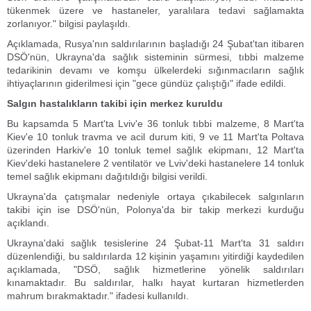
tükenmek üzere ve hastaneler, yaralılara tedavi sağlamakta
zorlanıyor." bilgisi paylaşıldı.
Açıklamada, Rusya'nın saldırılarının başladığı 24 Şubat'tan itibaren
DSÖ'nün, Ukrayna'da sağlık sisteminin sürmesi, tıbbi malzeme
tedarikinin devamı ve komşu ülkelerdeki sığınmacıların sağlık
ihtiyaçlarının giderilmesi için "gece gündüz çalıştığı" ifade edildi.
Salgın hastalıkların takibi için merkez kuruldu
Bu kapsamda 5 Mart'ta Lviv'e 36 tonluk tıbbi malzeme, 8 Mart'ta
Kiev'e 10 tonluk travma ve acil durum kiti, 9 ve 11 Mart'ta Poltava
üzerinden Harkiv'e 10 tonluk temel sağlık ekipmanı, 12 Mart'ta
Kiev'deki hastanelere 2 ventilatör ve Lviv'deki hastanelere 14 tonluk
temel sağlık ekipmanı dağıtıldığı bilgisi verildi.
Ukrayna'da çatışmalar nedeniyle ortaya çıkabilecek salgınların
takibi için ise DSÖ'nün, Polonya'da bir takip merkezi kurduğu
açıklandı.
Ukrayna'daki sağlık tesislerine 24 Şubat-11 Mart'ta 31 saldırı
düzenlendiği, bu saldırılarda 12 kişinin yaşamını yitirdiği kaydedilen
açıklamada, "DSÖ, sağlık hizmetlerine yönelik saldırıları
kınamaktadır. Bu saldırılar, halkı hayat kurtaran hizmetlerden
mahrum bırakmaktadır." ifadesi kullanıldı.