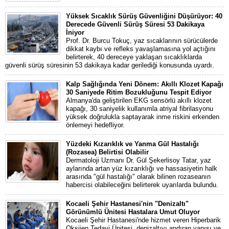
Yüksek Sıcaklık Sürüş Güvenliğini Düşürüyor: 40
Derecede Güvenli Sürüş Süresi 53 Dakikaya
İniyor
Prof. Dr. Burcu Tokuç, yaz sıcaklarının sürücülerde
dikkat kaybı ve refleks yavaşlamasına yol açtığını
belirterek, 40 dereceye yaklaşan sıcaklıklarda
güvenli sürüş süresinin 53 dakikaya kadar gerilediği konusunda uyardı.
Kalp Sağlığında Yeni Dönem: Akıllı Klozet Kapağı
30 Saniyede Ritim Bozukluğunu Tespit Ediyor
Almanya'da geliştirilen EKG sensörlü akıllı klozet
kapağı, 30 saniyelik kullanımla atriyal fibrilasyonu
yüksek doğrulukla saptayarak inme riskini erkenden
önlemeyi hedefliyor.
Yüzdeki Kızarıklık ve Yanma Gül Hastalığı
(Rozasea) Belirtisi Olabilir
Dermatoloji Uzmanı Dr. Gül Şekerlisoy Tatar, yaz
aylarında artan yüz kızarıklığı ve hassasiyetin halk
arasında "gül hastalığı" olarak bilinen rozaseanın
habercisi olabileceğini belirterek uyarılarda bulundu.
Kocaeli Şehir Hastanesi'nin "Denizaltı"
Görünümlü Ünitesi Hastalara Umut Oluyor
Kocaeli Şehir Hastanesi'nde hizmet veren Hiperbarik
Oksijen Tedavi Ünitesi, denizaltıyı andıran yapısı ve