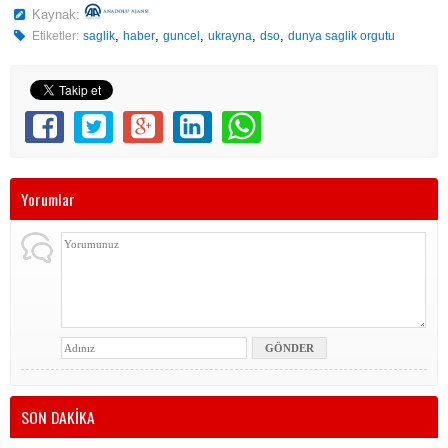
Kaynak:
,
,
,
,
,
Etiketler:
saglik
haber
guncel
ukrayna
dso
dunya saglik orgutu
Yorumlar
SON DAKİKA