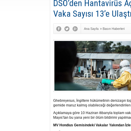
DSÖ’den Hantavirüs Aç
Vaka Sayısı 13’e Ulaşt
Ana Sayfa
»
Basın Haberleri
Ghebreyesus, İngiltere hükümetinin denizaşırı t
gemide maruz kalmış olabileceği değerlendirilen bi
Açıklamaya göre 10 Haziran itibarıyla toplam vak
Mayıs’tan bu yana yeni bir ölüm bildirimi yapılmad
MV Hondius Gemisindeki Vakalar Yakından İzle