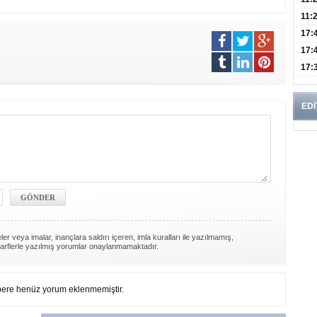
Risk
11:
Apan
17:
Amel
17:
Hac
17:
Yaşl
EDİ
er veya imalar, inançlara saldırı içeren, imla kuralları ile yazılmamış,
arflerle yazılmış yorumlar onaylanmamaktadır.
ere henüz yorum eklenmemiştir.