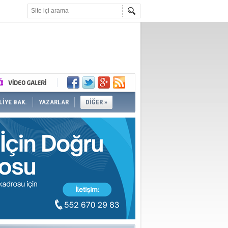
İYE BAK.
YAZARLAR
DİĞER »