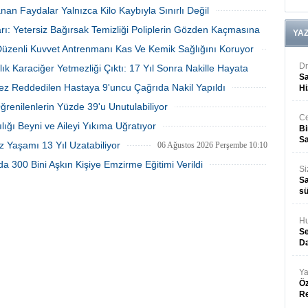
an Faydalar Yalnızca Kilo Kaybıyla Sınırlı Değil
ontit) ile tip 2 diyabet arasında
dünyada son derece nadir görülen
 ve çift yönlü bir ilişki
kalıtsal Bundgaard Sendromu saptandı.
06 Ağustos 2026 Perşembe 17:01
06 Ağustos 2026 Perşembe 16:23
rı: Yetersiz Bağırsak Temizliği Poliplerin Gözden Kaçmasına
uğunu gözler önüne serdi.
YA
 Düzenli Kuvvet Antrenmanı Kas Ve Kemik Sağlığını Koruyor
06 Ağustos 2026 Perşembe 16:22
06 Ağustos 2026 Perşembe 16:17
Dr
lık Karaciğer Yetmezliği Çıktı: 17 Yıl Sonra Nakille Hayata
Sa
ez Reddedilen Hastaya 9'uncu Çağrıda Nakil Yapıldı
Hi
06 Ağustos 2026 Perşembe 15:27
06 Ağustos 2026 Perşembe 15:09
Öğrenilenlerin Yüzde 39'u Unutulabiliyor
Ce
06 Ağustos 2026 Perşembe 10:53
lığı Beyni ve Aileyi Yıkıma Uğratıyor
Bi
Sa
06 Ağustos 2026 Perşembe 10:45
z Yaşamı 13 Yıl Uzatabiliyor
06 Ağustos 2026 Perşembe 10:10
a 300 Bini Aşkın Kişiye Emzirme Eğitimi Verildi
Si
05 Ağustos 2026 Çarşamba 15:28
Sa
sü
Hu
Se
Da
Ya
Öz
R