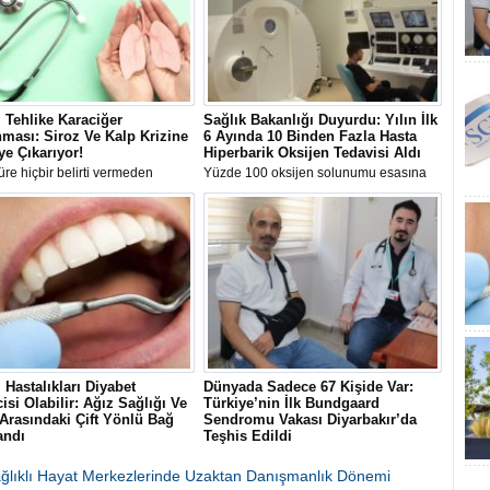
 Tehlike Karaciğer
Sağlık Bakanlığı Duyurdu: Yılın İlk
ması: Siroz Ve Kalp Krizine
6 Ayında 10 Binden Fazla Hasta
ye Çıkarıyor!
Hiperbarik Oksijen Tedavisi Aldı
re hiçbir belirti vermeden
Yüzde 100 oksijen solunumu esasına
en karaciğer yağlanmasına karşı
dayanan Hiperbarik Oksijen Tedavisi
rda bulunan Gastroenteroloji
(HBOT), 2026'nın ilk altı ayında 10 bin
Prof. Dr. Bülent Yıldırım, hastalık
93 hastanın iyileşme sürecine katkı
ki 10 kritik yanlışı tek tek
sağladı.
.
i Hastalıkları Diyabet
Dünyada Sadece 67 Kişide Var:
isi Olabilir: Ağız Sağlığı Ve
Türkiye’nin İlk Bundgaard
Arasındaki Çift Yönlü Bağ
Sendromu Vakası Diyarbakır’da
andı
Teşhis Edildi
cet Public Health dergisinde
Diyarbakır’da baş dönmesi ve göğüs
nan 300 bin kişilik dev
ağrısı şikayetiyle hastaneye başvuran
Sağlıklı Hayat Merkezlerinde Uzaktan Danışmanlık Dönemi
a, şiddetli diş eti hastalığı
41 yaşındaki Şehmus Doğan’da,