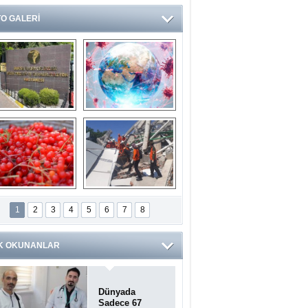
O GALERİ
Ve burası da bir 
14 soruda 
devlet hastanesi
Koronavirüs 
hakkında kendinizi 
test edin...
ilaburu meyvesi 
Endonezya’daki 
anserden koruyor
deprem: Ölü sayısı 
1
2
3
4
5
6
7
8
bin 203'e yükseldi
K OKUNANLAR
Dünyada
Sadece 67