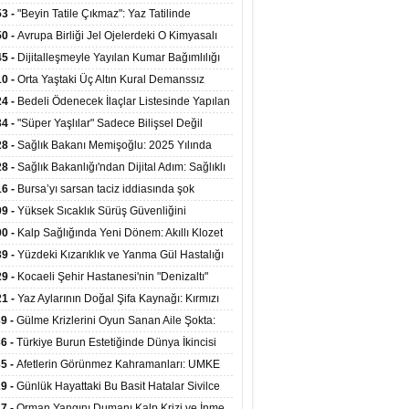
ata Tutundu
edilen Hastaya 9'uncu Çağrıda Nakil Yapıldı
53 -
"Beyin Tatile Çıkmaz": Yaz Tatilinde
nilenlerin Yüzde 39'u Unutulabiliyor
50 -
Avrupa Birliği Jel Ojelerdeki O Kimyasalı
kladı: Kısırlık ve Alerji Riski Uyarısı
45 -
Dijitalleşmeyle Yayılan Kumar Bağımlılığı
i ve Aileyi Yıkıma Uğratıyor
10 -
Orta Yaştaki Üç Altın Kural Demanssız
mı 13 Yıl Uzatabiliyor
24 -
Bedeli Ödenecek İlaçlar Listesinde Yapılan
enlemeler Hakkında Duyuru 2026/30
34 -
"Süper Yaşlılar" Sadece Bilişsel Değil
ksel Olarak da Daha Sağlıklı Yaşıyor
28 -
Sağlık Bakanı Memişoğlu: 2025 Yılında
Bini Aşkın Kişiye Emzirme Eğitimi Verildi
28 -
Sağlık Bakanlığı'ndan Dijital Adım: Sağlıklı
at Merkezlerinde Uzaktan Sağlık Hizmeti
16 -
Bursa’yı sarsan taciz iddiasında şok
ladı
şme!
09 -
Yüksek Sıcaklık Sürüş Güvenliğini
ürüyor: 40 Derecede Güvenli Sürüş Süresi 53
00 -
Kalp Sağlığında Yeni Dönem: Akıllı Klozet
kaya İniyor
ağı 30 Saniyede Ritim Bozukluğunu Tespit
39 -
Yüzdeki Kızarıklık ve Yanma Gül Hastalığı
yor
asea) Belirtisi Olabilir
29 -
Kocaeli Şehir Hastanesi'nin "Denizaltı"
ünümlü Ünitesi Hastalara Umut Oluyor
21 -
Yaz Aylarının Doğal Şifa Kaynağı: Kırmızı
eler Bağışıklığı ve Kalbi Koruyor
39 -
Gülme Krizlerini Oyun Sanan Aile Şokta:
Yaşındaki Çocuk 8 Kez Felç Geçirdi
36 -
Türkiye Burun Estetiğinde Dünya İkincisi
u
35 -
Afetlerin Görünmez Kahramanları: UMKE
 Kadrosuyla Görev Başında
29 -
Günlük Hayattaki Bu Basit Hatalar Sivilce
umunu Tetikliyor
27 -
Orman Yangını Dumanı Kalp Krizi ve İnme