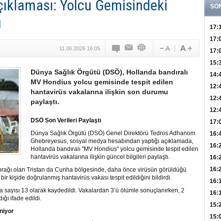
ıklaması: Yolcu Gemisindeki
SO
ı
17:
Yaşt
17:
11.06.2026 16:05
Biyo
17:
Doğ
15:
Dünya Sağlık Örgütü (DSÖ), Hollanda bandıralı
Sist
Ve K
14:
MV Hondius yolcu gemisinde tespit edilen
10 B
12:
hantavirüs vakalarına ilişkin son durumu
Aldı
Bini
12:
paylaştı.
Olab
12:
DSÖ Son Verileri Paylaştı
Bağ 
İlk
17:
Teşh
Dünya Sağlık Örgütü (DSÖ) Genel Direktörü Tedros Adhanom
Hay
16:
Ghebreyesus, sosyal medya hesabından yaptığı açıklamada,
Baş
Besl
16:
Hollanda bandıralı "MV Hondius" yolcu gemisinde tespit edilen
Öğel
hantavirüs vakalarına ilişkin güncel bilgileri paylaştı.
Fayd
16:
Yete
16:
oprağı olan Tristan da Cunha bölgesinde, daha önce virüsün görüldüğü
r kişide doğrulanmış hantavirüs vakası tespit edildiğini bildirdi.
Kaç
Onay
16:
a sayısı 13 olarak kaydedildi. Vakalardan 3’ü ölümle sonuçlanırken, 2
Kul
Düze
16:
ığı ifade edildi.
Kor
Hemş
15:
niyor
Kara
15: