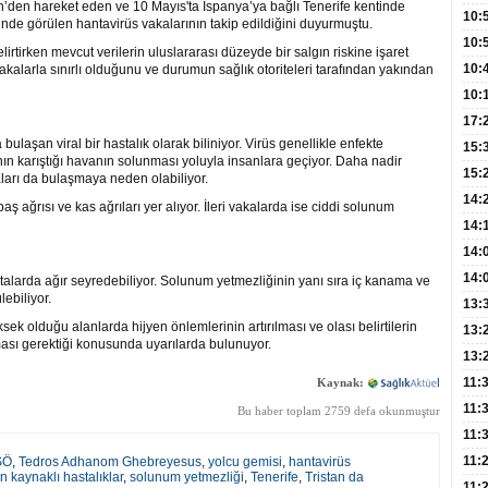
’den hareket eden ve 10 Mayıs'ta İspanya’ya bağlı Tenerife kentinde
Hay
Redd
10:
nde görülen hantavirüs vakalarının takip edildiğini duyurmuştu.
Öğre
10:
irtirken mevcut verilerin uluslararası düzeyde bir salgın riskine işaret
Yasa
10:
vakalarla sınırlı olduğunu ve durumun sağlık otoriteleri tarafından yakından
Beyn
10:
Yaşa
17:
laşan viral bir hastalık olarak biliniyor. Virüs genellikle enfekte
Düz
15:
nın karıştığı havanın solunması yoluyla insanlara geçiyor. Daha nadir
Fizi
15:
aları da bulaşmaya neden olabiliyor.
300 
14:
 baş ağrısı ve kas ağrıları yer alıyor. İleri vakalarda ise ciddi solunum
Hay
14:
Baş
geli
14:
Düş
14:
alarda ağır seyredebiliyor. Solunum yetmezliğinin yanı sıra iç kanama ve
ebiliyor.
Daki
Kap
13:
ksek olduğu alanlarda hijyen önlemlerinin artırılması ve olası belirtilerin
Edi
(Roz
13:
ası gerektiği konusunda uyarılarda bulunuyor.
Gör
13:
Meyv
11:
Kaynak:
3,5 
11:
Bu haber toplam 2759 defa okunmuştur
Old
11:
Dev
11:
SÖ
,
Tedros Adhanom Ghebreyesus
,
yolcu gemisi
,
hantavirüs
 kaynaklı hastalıklar
,
solunum yetmezliği
,
Tenerife
,
Tristan da
Oluş
11: