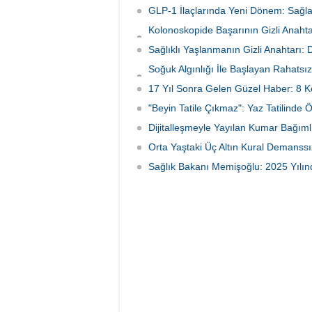
Başladı
mutasyona uğramış olabileceğinden
GLP-1 İlaçlarında Yeni Dönem: Sağlan
(period
şüphelenirken, Afrika CDC müdahale
doğrudan
Kolonoskopide Başarının Gizli Anahta
planını en üst seviyeye çıkardı.
bulund
Neden Oluyor
Sağlıklı Yaşlanmanın Gizli Anahtarı:
Soğuk Algınlığı İle Başlayan Rahatsız
Tutundu
17 Yıl Sonra Gelen Güzel Haber: 8 K
"Beyin Tatile Çıkmaz": Yaz Tatilinde 
Dijitalleşmeyle Yayılan Kumar Bağımlı
Orta Yaştaki Üç Altın Kural Demanssı
Sağlık Bakanı Memişoğlu: 2025 Yılınd