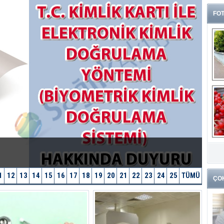
FOT
G
k
1
12
13
14
15
16
17
18
19
20
21
22
23
24
25
TÜMÜ
ÇO