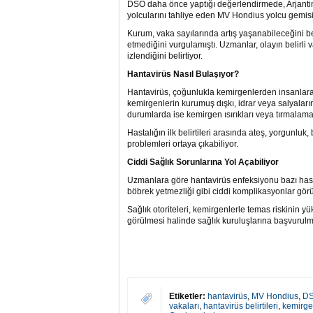
DSÖ daha önce yaptığı değerlendirmede, Arjantin
yolcularını tahliye eden MV Hondius yolcu gemisi
Kurum, vaka sayılarında artış yaşanabileceğini bel
etmediğini vurgulamıştı. Uzmanlar, olayın belirli 
izlendiğini belirtiyor.
Hantavirüs Nasıl Bulaşıyor?
Hantavirüs, çoğunlukla kemirgenlerden insanlara bu
kemirgenlerin kurumuş dışkı, idrar veya salyaları
durumlarda ise kemirgen ısırıkları veya tırmalam
Hastalığın ilk belirtileri arasında ateş, yorgunluk,
problemleri ortaya çıkabiliyor.
Ciddi Sağlık Sorunlarına Yol Açabiliyor
Uzmanlara göre hantavirüs enfeksiyonu bazı hast
böbrek yetmezliği gibi ciddi komplikasyonlar görül
Sağlık otoriteleri, kemirgenlerle temas riskinin yü
görülmesi halinde sağlık kuruluşlarına başvurulm
Etiketler:
hantavirüs
,
MV Hondius
,
D
vakaları
,
hantavirüs belirtileri
,
kemirgen