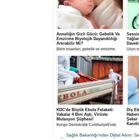
Anneliğin Gizli Gücü: Gebelik Ve
Sessiz
Emzirme Biyolojik Dayanıklılığı
Yağlan
Artırabilir Mi?
Daveti
Bilim insanları, gebelik ve emzirme
Uzun sü
dönemindeki hormonal değişimlerin
ilerley
kadınların uzun vadeli sağlığı ve
uyarıla
biyolojik dayanıklılığı üzerinde koruyucu
Uzmanı 
etkiler yaratabileceğini öne süren yeni
hakkında
bir teori geliştirdi.
sıraladı
KDC'de Büyük Ebola Felaketi:
Diş Et
Vakalar 4 Bini Aştı, Virüste
Haberc
Mutasyon Şüphesi!
Şeker 
Kanıtl
Kongo Demokratik Cumhuriyeti'nde
(KDC) tarihin en büyük ikinci Ebola
The Lan
salgını yaşanıyor. Vaka sayısının 4 bini
yayımla
Sağlık Bakanlığı'ndan Dijital Adım: 
aşması üzerine yetkililer virüsün
araştırm