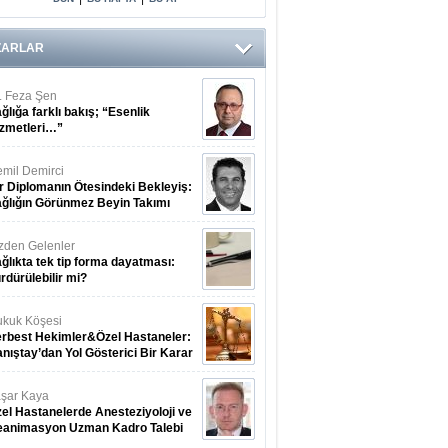
ZARLAR
. Feza Şen
ğlığa farklı bakış; “Esenlik
zmetleri…”
mil Demirci
r Diplomanın Ötesindeki Bekleyiş:
ğlığın Görünmez Beyin Takımı
zden Gelenler
ğlıkta tek tip forma dayatması:
rdürülebilir mi?
kuk Köşesi
rbest Hekimler&Özel Hastaneler:
nıştay’dan Yol Gösterici Bir Karar
şar Kaya
el Hastanelerde Anesteziyoloji ve
eanimasyon Uzman Kadro Talebi