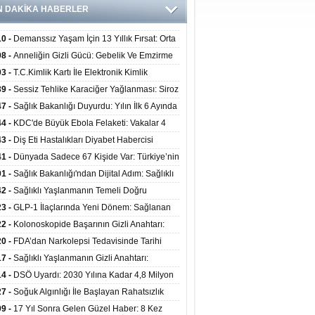
N DAKİKA HABERLER
10 -
Demanssız Yaşam İçin 13 Yıllık Fırsat: Orta
aki Yaşam Tarzı Beyin Sağlığını Belirliyor
08 -
Anneliğin Gizli Gücü: Gebelik Ve Emzirme
lojik Dayanıklılığı Artırabilir Mi?
03 -
T.C.Kimlik Kartı İle Elektronik Kimlik
rulama Yöntemi (Biyometrik Kimlik Doğrulama
39 -
Sessiz Tehlike Karaciğer Yağlanması: Siroz
emi) 07.08.2026
alp Krizine Davetiye Çıkarıyor!
47 -
Sağlık Bakanlığı Duyurdu: Yılın İlk 6 Ayında
inden Fazla Hasta Hiperbarik Oksijen Tedavisi
44 -
KDC'de Büyük Ebola Felaketi: Vakalar 4
 Aştı, Virüste Mutasyon Şüphesi!
43 -
Diş Eti Hastalıkları Diyabet Habercisi
ilir: Ağız Sağlığı Ve Şeker Arasındaki Çift Yönlü
41 -
Dünyada Sadece 67 Kişide Var: Türkiye’nin
Kanıtlandı
 Bundgaard Sendromu Vakası Diyarbakır’da
01 -
Sağlık Bakanlığı'ndan Dijital Adım: Sağlıklı
is Edildi
at Merkezlerinde Uzaktan Danışmanlık Dönemi
42 -
Sağlıklı Yaşlanmanın Temeli Doğru
ladı
enmeden Geçiyor: İleri Yaşta Hangi Besin
23 -
GLP-1 İlaçlarında Yeni Dönem: Sağlanan
erine İhtiyaç Duyuluyor?
alar Yalnızca Kilo Kaybıyla Sınırlı Değil
22 -
Kolonoskopide Başarının Gizli Anahtarı:
rsiz Bağırsak Temizliği Poliplerin Gözden
20 -
FDA’dan Narkolepsi Tedavisinde Tarihi
masına Neden Oluyor
: Oreksin Sistemini Hedefleyen İlk İlaç
17 -
Sağlıklı Yaşlanmanın Gizli Anahtarı:
lanıma Sunuldu
nli Kuvvet Antrenmanı Kas Ve Kemik Sağlığını
14 -
DSÖ Uyardı: 2030 Yılına Kadar 4,8 Milyon
uyor
ire ve Ebe Açığı Oluşabilir
27 -
Soğuk Algınlığı İle Başlayan Rahatsızlık
ciğer Yetmezliği Çıktı: 17 Yıl Sonra Nakille
09 -
17 Yıl Sonra Gelen Güzel Haber: 8 Kez