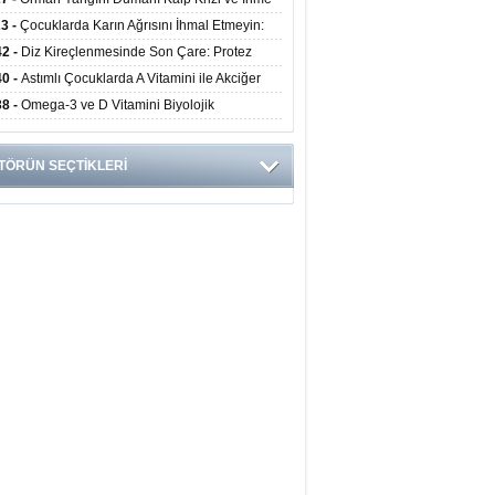
ini Artırıyor
23 -
Çocuklarda Karın Ağrısını İhmal Etmeyin:
disit Habercisi Olabilir
42 -
Diz Kireçlenmesinde Son Çare: Protez
iyatı İle Yaşam Kalitesi Artıyor
40 -
Astımlı Çocuklarda A Vitamini ile Akciğer
mi Arasında Bağlantı Bulundu
38 -
Omega-3 ve D Vitamini Biyolojik
anmayı Yavaşlatabilir
TÖRÜN SEÇTİKLERİ