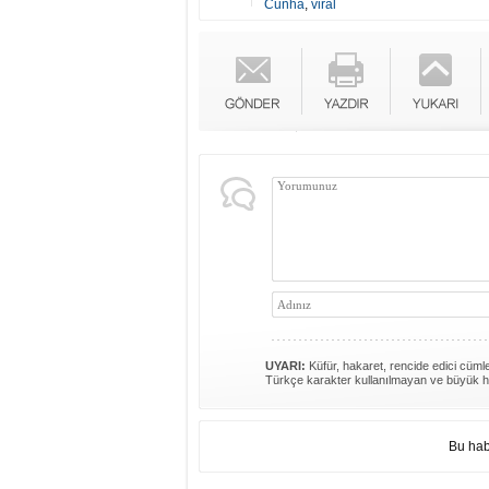
Cunha
,
viral
UYARI:
Küfür, hakaret, rencide edici cümlel
Türkçe karakter kullanılmayan ve büyük h
Bu hab