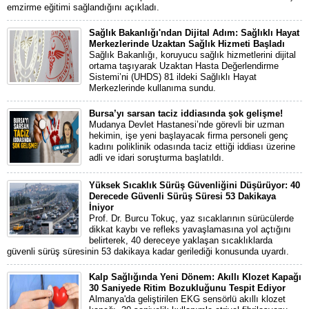
emzirme eğitimi sağlandığını açıkladı.
Sağlık Bakanlığı'ndan Dijital Adım: Sağlıklı Hayat
Merkezlerinde Uzaktan Sağlık Hizmeti Başladı
Sağlık Bakanlığı, koruyucu sağlık hizmetlerini dijital
ortama taşıyarak Uzaktan Hasta Değerlendirme
Sistemi’ni (UHDS) 81 ildeki Sağlıklı Hayat
Merkezlerinde kullanıma sundu.
Bursa’yı sarsan taciz iddiasında şok gelişme!
Mudanya Devlet Hastanesi’nde görevli bir uzman
hekimin, işe yeni başlayacak firma personeli genç
kadını poliklinik odasında taciz ettiği iddiası üzerine
adli ve idari soruşturma başlatıldı.
Yüksek Sıcaklık Sürüş Güvenliğini Düşürüyor: 40
Derecede Güvenli Sürüş Süresi 53 Dakikaya
İniyor
Prof. Dr. Burcu Tokuç, yaz sıcaklarının sürücülerde
dikkat kaybı ve refleks yavaşlamasına yol açtığını
belirterek, 40 dereceye yaklaşan sıcaklıklarda
güvenli sürüş süresinin 53 dakikaya kadar gerilediği konusunda uyardı.
Kalp Sağlığında Yeni Dönem: Akıllı Klozet Kapağı
30 Saniyede Ritim Bozukluğunu Tespit Ediyor
Almanya'da geliştirilen EKG sensörlü akıllı klozet