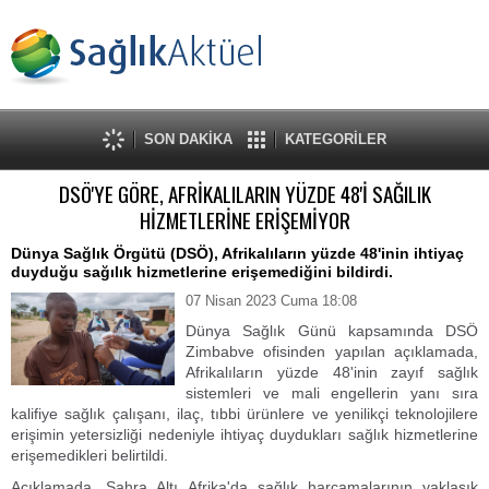
SON DAKİKA
KATEGORİLER
DSÖ'YE GÖRE, AFRİKALILARIN YÜZDE 48'İ SAĞILIK
HİZMETLERİNE ERİŞEMİYOR
Dünya Sağlık Örgütü (DSÖ), Afrikalıların yüzde 48'inin ihtiyaç
duyduğu sağılık hizmetlerine erişemediğini bildirdi.
07 Nisan 2023 Cuma 18:08
Dünya Sağlık Günü kapsamında DSÖ
Zimbabve ofisinden yapılan açıklamada,
Afrikalıların yüzde 48'inin zayıf sağlık
sistemleri ve mali engellerin yanı sıra
kalifiye sağlık çalışanı, ilaç, tıbbi ürünlere ve yenilikçi teknolojilere
erişimin yetersizliği nedeniyle ihtiyaç duydukları sağlık hizmetlerine
erişemedikleri belirtildi.
Açıklamada, Sahra Altı Afrika'da sağlık harcamalarının yaklaşık