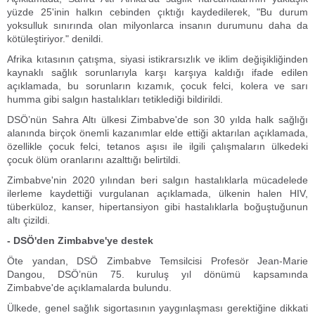
yüzde 25'inin halkın cebinden çıktığı kaydedilerek, "Bu durum
yoksulluk sınırında olan milyonlarca insanın durumunu daha da
kötüleştiriyor." denildi.
Afrika kıtasının çatışma, siyasi istikrarsızlık ve iklim değişikliğinden
kaynaklı sağlık sorunlarıyla karşı karşıya kaldığı ifade edilen
açıklamada, bu sorunların kızamık, çocuk felci, kolera ve sarı
humma gibi salgın hastalıkları tetiklediği bildirildi.
DSÖ’nün Sahra Altı ülkesi Zimbabve'de son 30 yılda halk sağlığı
alanında birçok önemli kazanımlar elde ettiği aktarılan açıklamada,
özellikle çocuk felci, tetanos aşısı ile ilgili çalışmaların ülkedeki
çocuk ölüm oranlarını azalttığı belirtildi.
Zimbabve'nin 2020 yılından beri salgın hastalıklarla mücadelede
ilerleme kaydettiği vurgulanan açıklamada, ülkenin halen HIV,
tüberküloz, kanser, hipertansiyon gibi hastalıklarla boğuştuğunun
altı çizildi.
- DSÖ'den Zimbabve'ye destek
Öte yandan, DSÖ Zimbabve Temsilcisi Profesör Jean-Marie
Dangou, DSÖ’nün 75. kuruluş yıl dönümü kapsamında
Zimbabve'de açıklamalarda bulundu.
Ülkede, genel sağlık sigortasının yaygınlaşması gerektiğine dikkati