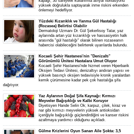
kapağı, 30 saniyelik kullanımla atriyal fibrilasyonu
yüksek doğrulukla saptayarak inme riskini erkenden
önlemeyi hedefliyor.
Yüzdeki Kızarıklık ve Yanma Gül Hastalığı
(Rozasea) Belirtisi Olabilir
Dermatoloji Uzmanı Dr. Gül Şekerlisoy Tatar, yaz
aylarında artan yüz kızarıklığı ve hassasiyetin halk
arasında "gül hastalığı" olarak bilinen rozaseanın
habercisi olabileceğini belirterek uyarılarda bulundu.
Kocaeli Şehir Hastanesi'nin "Denizaltı"
Görünümlü Ünitesi Hastalara Umut Oluyor
Kocaeli Şehir Hastanesi'nde hizmet veren Hiperbarik
Oksijen Tedavi Ünitesi, denizaltıyı andıran yapısı ve
yüksek basınçlı oksijen tedavisiyle kronik yaralardan
kemik çürümesine kadar pek çok hastalığa şifa
dağıtıyor.
Yaz Aylarının Doğal Şifa Kaynağı: Kırmızı
Meyveler Bağışıklığı ve Kalbi Koruyor
Diyetisyen Hande Selin Ok; karpuz, çilek, kiraz ve
nar gibi kırmızı meyvelerin yüksek antioksidan
içeriğiyle bağışıklığı güçlendirdiğini ve kanser riskini
azaltmaya yardımcı olduğunu açıkladı.
Gülme Krizlerini Oyun Sanan Aile Şokta: 3,5