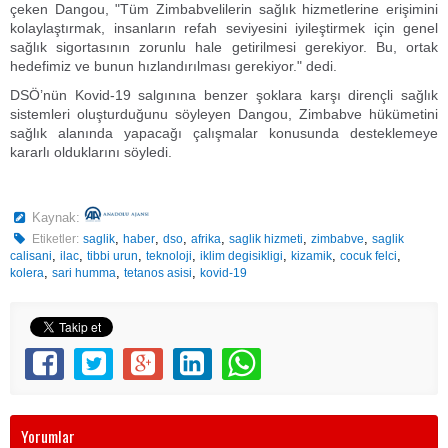
çeken Dangou, "Tüm Zimbabvelilerin sağlık hizmetlerine erişimini
kolaylaştırmak, insanların refah seviyesini iyileştirmek için genel
sağlık sigortasının zorunlu hale getirilmesi gerekiyor. Bu, ortak
hedefimiz ve bunun hızlandırılması gerekiyor." dedi.
DSÖ’nün Kovid-19 salgınına benzer şoklara karşı dirençli sağlık
sistemleri oluşturduğunu söyleyen Dangou, Zimbabve hükümetini
sağlık alanında yapacağı çalışmalar konusunda desteklemeye
kararlı olduklarını söyledi.
Kaynak:
,
,
,
,
,
,
Etiketler:
saglik
haber
dso
afrika
saglik hizmeti
zimbabve
saglik
,
,
,
,
,
,
,
calisani
ilac
tibbi urun
teknoloji
iklim degisikligi
kizamik
cocuk felci
,
,
,
kolera
sari humma
tetanos asisi
kovid-19
Yorumlar