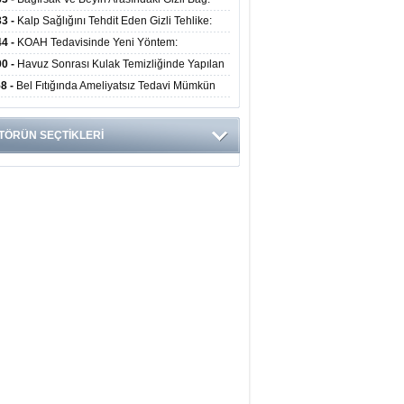
obiyota Ruh Sağlığını Nasıl Etkiliyor?
33 -
Kalp Sağlığını Tehdit Eden Gizli Tehlike:
ük Alışkanlıklar Riski Artırıyor
44 -
KOAH Tedavisinde Yeni Yöntem:
nkoskopik Balon Uygulaması Alevlenmeleri
00 -
Havuz Sonrası Kulak Temizliğinde Yapılan
tıyor
ata Enfeksiyon Riskini Artırıyor
58 -
Bel Fıtığında Ameliyatsız Tedavi Mümkün
 Uzmanından Önemli Uyarılar
TÖRÜN SEÇTİKLERİ