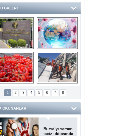
O GALERİ
Ve burası da bir 
14 soruda 
devlet hastanesi
Koronavirüs 
hakkında kendinizi 
test edin...
ilaburu meyvesi 
Endonezya’daki 
anserden koruyor
deprem: Ölü sayısı 
1
2
3
4
5
6
7
8
bin 203'e yükseldi
K OKUNANLAR
Bursa’yı sarsan
taciz iddiasında