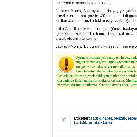
de ilerleme kaydedildiğini aktardı.
Jackson-Morris, Japonya'da orta yaş yetişkinler
obezite oranlarını yüzde 4'ün altında tuttuğu
kısıtlamalarının obezitedeki artışı yavaşlattığını beli
Latin Amerika ülkelerinin öncülüğünde başlaya
içeceklerin vergilendirildiğine dikkati çeken 
olarak ele almaya çağırdı.
Jackson-Morris, "Bu durumu küresel bir mesele ola
Uyarı:
Sitemizde yer alan yazı, haber, maka
bilgiler zamanla geçerliliğini kaybedebilir
muayenesi ve tedavisi yerine kullanılamaz, 
Ansiklopedisinde ve haberlerde yer alan bi
ilaçlarla etkileşime girerek ciddi yan etkiler oluşturabilir
durumlarda lütfen uzman bir doktora danışınız. Sitemi
zarardan sorumlu tutulamaz. Sitemizi ziyaret eden, yoru
Etiketler:
saglik
,
haber
,
obezite
,
ekon
hastaliklari
,
obez tanisi