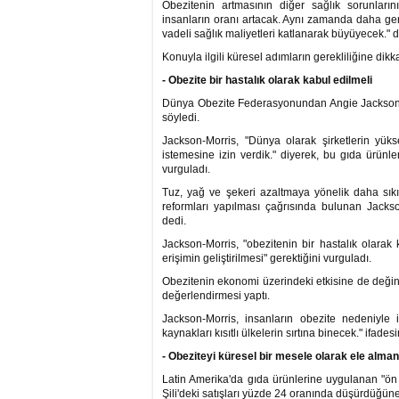
Obezitenin artmasının diğer sağlık sorunlarını
insanların oranı artacak. Aynı zamanda daha genç
vadeli sağlık maliyetleri katlanarak büyüyecek." 
Konuyla ilgili küresel adımların gerekliliğine dikk
- Obezite bir hastalık olarak kabul edilmeli
Dünya Obezite Federasyonundan Angie Jackson-Mo
söyledi.
Jackson-Morris, "Dünya olarak şirketlerin yük
istemesine izin verdik." diyerek, bu gıda ürünle
vurguladı.
Tuz, yağ ve şekeri azaltmaya yönelik daha sıkı 
reformları yapılması çağrısında bulunan Jackso
dedi.
Jackson-Morris, "obezitenin bir hastalık olarak 
erişimin geliştirilmesi" gerektiğini vurguladı.
Obezitenin ekonomi üzerindeki etkisine de değine
değerlendirmesi yaptı.
Jackson-Morris, insanların obezite nedeniyle 
kaynakları kısıtlı ülkelerin sırtına binecek." ifadesi
- Obeziteyi küresel bir mesele olarak ele almanı
Latin Amerika'da gıda ürünlerine uygulanan "ön yü
Şili'deki satışları yüzde 24 oranında düşürdüğüne