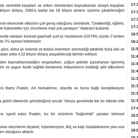
Hac
17:
verimlilik kayıpları ve erken ölümlerden kaynaklanan dolaylı kayıpları
rilyon dolara, 2060'a kadar ise 18 trilyon doların üzerine çıkabileceğini
Yaşl
17:
Müd
17:
 ekonomik etkisinin çok geniş olduğunu belirterek, "Üretkenliği, eğitimi,
Yaln
17:
ek hükümetler için zincirleme mali yük yaratıyor." ifadesini kullandı.
Şeke
16:
te vakaları küresel gayrisafi yurt içi hasılasının (GSYİH) yüzde 2’sinden
Edi
de 3'ü aşması bekleniyor.
Risk
16:
İns
11:
öre, daha iyi önleme ve tedavi önlemleri alınmadığı takdirde fazla kilo ve
dar yılda 4,32 trilyon dolara ulaşabileceği tahmin ediliyor.
Uzm
11:
erden kaynaklanmadığını vurgularken, yoğun şekilde pazarlanan işlenmiş
Yıll
11:
işim ve uygun fiyatlı sağlıklı beslenme imkanlarının kısıtlılığı gibi etkenlerin
Enfe
11:
Haz
11:
Akc
11:
örü Barry Popkin, AA muhabirine, obezite ve buna bağlı komplikasyon
Açık
11:
Edil
11:
ta gelirli ülkelerde görüldüğünü ancak “dünya genelinde tek bir ülkede bile
Oğl
17:
mine işaret eden Popkin, bu tür ürünlerin "bağımlılık" yaratan bilimsel
Büyü
16:
Kiş
16:
olan obezitenin diyabet, hipertansiyon, felç ve kalp hastalıklarının yanı sıra
Dem
16:
den olduğunu aktardı.
Tutm
15: