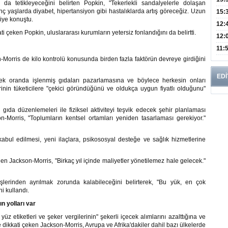
 da tetikleyeceğini belirten Popkin, "Tekerlekli sandalyelerle dolaşan
 yaşlarda diyabet, hipertansiyon gibi hastalıklarda artış göreceğiz. Uzun
Mikr
15:
diye konuştu.
Günl
12:
ati çeken Popkin, uluslararası kurumların yetersiz fonlandığını da belirtti.
Bro
12:
Azal
Bu H
11:
rris de kilo kontrolü konusunda birden fazla faktörün devreye girdiğini
mü?
EDİ
sek oranda işlenmiş gıdaları pazarlamasına ve böylece herkesin onları
rinin tüketicilere "çekici göründüğünü ve oldukça uygun fiyatlı olduğunu"
gıda düzenlemeleri ile fiziksel aktiviteyi teşvik edecek şehir planlaması
n-Morris, "Toplumların kentsel ortamları yeniden tasarlaması gerekiyor."
kabul edilmesi, yeni ilaçlara, psikososyal desteğe ve sağlık hizmetlerine
n Jackson-Morris, "Birkaç yıl içinde maliyetler yönetilemez hale gelecek."
işlerinden ayrılmak zorunda kalabileceğini belirterek, "Bu yük, en çok
ni kullandı.
n yolları var
z etiketleri ve şeker vergilerinin" şekerli içecek alımlarını azalttığına ve
 dikkati çeken Jackson-Morris, Avrupa ve Afrika'dakiler dahil bazı ülkelerde