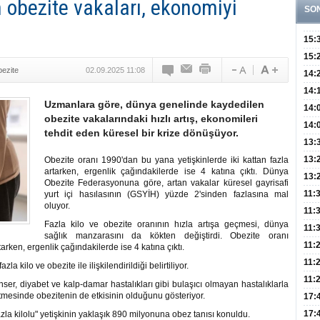
 obezite vakaları, ekonomiyi
SO
15:
Fizi
15:
ezite
02.09.2025 11:08
300 
14:
Hay
14:
Uzmanlara göre, dünya genelinde kaydedilen
Baş
geli
14:
obezite vakalarındaki hızlı artış, ekonomileri
Düş
14:
tehdit eden küresel bir krize dönüşüyor.
Daki
Kap
13:
Edi
(Roz
13:
Obezite oranı 1990'dan bu yana yetişkinlerde iki kattan fazla
artarken, ergenlik çağındakilerde ise 4 katına çıktı. Dünya
Gör
13:
Obezite Federasyonuna göre, artan vakalar küresel gayrisafi
Meyv
11:
yurt içi hasılasının (GSYİH) yüzde 2'sinden fazlasına mal
oluyor.
3,5 
11:
Fazla kilo ve obezite oranının hızla artışa geçmesi, dünya
Old
11:
sağlık manzarasını da kökten değiştirdi. Obezite oranı
Dev
11:
arken, ergenlik çağındakilerde ise 4 katına çıktı.
Oluş
11:
 kilo ve obezite ile ilişkilendirildiği belirtiliyor.
Risk
11:
ser, diyabet ve kalp-damar hastalıkları gibi bulaşıcı olmayan hastalıklarla
mesinde obezitenin de etkisinin olduğunu gösteriyor.
Apan
17:
Amel
17:
fazla kilolu" yetişkinin yaklaşık 890 milyonuna obez tanısı konuldu.