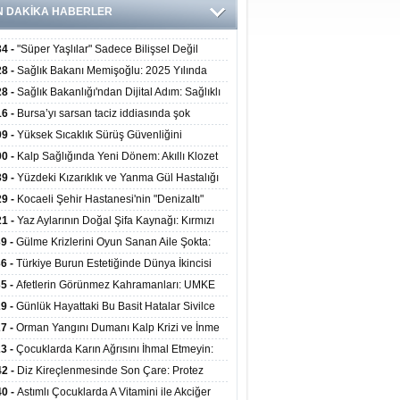
N DAKİKA HABERLER
34 -
"Süper Yaşlılar" Sadece Bilişsel Değil
ksel Olarak da Daha Sağlıklı Yaşıyor
28 -
Sağlık Bakanı Memişoğlu: 2025 Yılında
Bini Aşkın Kişiye Emzirme Eğitimi Verildi
28 -
Sağlık Bakanlığı'ndan Dijital Adım: Sağlıklı
at Merkezlerinde Uzaktan Sağlık Hizmeti
16 -
Bursa’yı sarsan taciz iddiasında şok
ladı
şme!
09 -
Yüksek Sıcaklık Sürüş Güvenliğini
ürüyor: 40 Derecede Güvenli Sürüş Süresi 53
00 -
Kalp Sağlığında Yeni Dönem: Akıllı Klozet
kaya İniyor
ağı 30 Saniyede Ritim Bozukluğunu Tespit
39 -
Yüzdeki Kızarıklık ve Yanma Gül Hastalığı
yor
asea) Belirtisi Olabilir
29 -
Kocaeli Şehir Hastanesi'nin "Denizaltı"
ünümlü Ünitesi Hastalara Umut Oluyor
21 -
Yaz Aylarının Doğal Şifa Kaynağı: Kırmızı
eler Bağışıklığı ve Kalbi Koruyor
39 -
Gülme Krizlerini Oyun Sanan Aile Şokta:
Yaşındaki Çocuk 8 Kez Felç Geçirdi
36 -
Türkiye Burun Estetiğinde Dünya İkincisi
u
35 -
Afetlerin Görünmez Kahramanları: UMKE
 Kadrosuyla Görev Başında
29 -
Günlük Hayattaki Bu Basit Hatalar Sivilce
umunu Tetikliyor
27 -
Orman Yangını Dumanı Kalp Krizi ve İnme
ini Artırıyor
23 -
Çocuklarda Karın Ağrısını İhmal Etmeyin:
disit Habercisi Olabilir
42 -
Diz Kireçlenmesinde Son Çare: Protez
iyatı İle Yaşam Kalitesi Artıyor
40 -
Astımlı Çocuklarda A Vitamini ile Akciğer