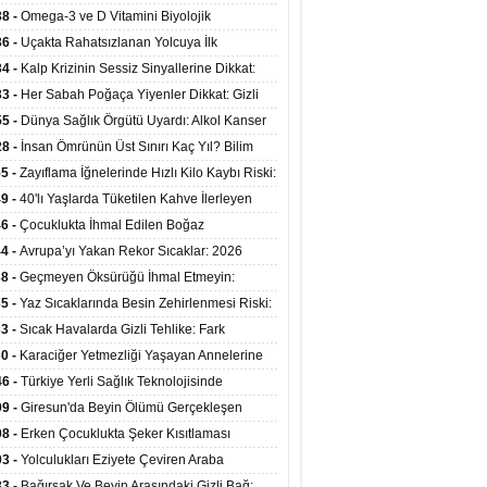
mi Arasında Bağlantı Bulundu
38 -
Omega-3 ve D Vitamini Biyolojik
anmayı Yavaşlatabilir
36 -
Uçakta Rahatsızlanan Yolcuya İlk
ahale Sağlık Bakanı Memişoğlu'ndan Geldi
34 -
Kalp Krizinin Sessiz Sinyallerine Dikkat:
ızca Göğüs Ağrısıyla Gelmiyor
33 -
Her Sabah Poğaça Yiyenler Dikkat: Gizli
r ve Yağ Yükü Kalbi ve Bağırsakları Tehdit
55 -
Dünya Sağlık Örgütü Uyardı: Alkol Kanser
yor
ini Doğrudan Artırıyor
28 -
İnsan Ömrünün Üst Sınırı Kaç Yıl? Bilim
anlarından Yeni Yaşam Süresi Modeli
55 -
Zayıflama İğnelerinde Hızlı Kilo Kaybı Riski:
anlar Hekim Kontrolü Şart Diyor
49 -
40'lı Yaşlarda Tüketilen Kahve İlerleyen
arda Zihinsel ve Fiziksel Sağlığı Koruyor
46 -
Çocuklukta İhmal Edilen Boğaz
ksiyonu İleride Kalp Kapağını Bozabiliyor
44 -
Avrupa’yı Yakan Rekor Sıcaklar: 2026
iran Ayında 10 Binden Fazla Can Kaybı
38 -
Geçmeyen Öksürüğü İhmal Etmeyin:
iğer Korunarak Tümörden Kurtuldu
35 -
Yaz Sıcaklarında Besin Zehirlenmesi Riski:
ta Kalan Gıdalara Dikkat
33 -
Sıcak Havalarda Gizli Tehlike: Fark
meyen Sıvı Kaybı Organları Tehdit Ediyor
30 -
Karaciğer Yetmezliği Yaşayan Annelerine
undan Hayat Veren Doku Nakli
46 -
Türkiye Yerli Sağlık Teknolojisinde
yor: 40 Ülkeye Solunum Cihazı İhraç Ediliyor
09 -
Giresun'da Beyin Ölümü Gerçekleşen
inin Organları 4 Hastaya Yaşam Umudu Oldu
08 -
Erken Çocuklukta Şeker Kısıtlaması
ans Riskini Yüzde 23 Azaltıyor
03 -
Yolculukları Eziyete Çeviren Araba
asına Karşı Etkili Önlemler
33 -
Bağırsak Ve Beyin Arasındaki Gizli Bağ: