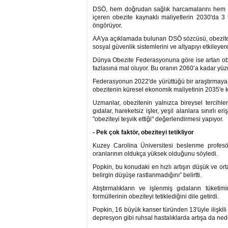
DSÖ, hem doğrudan sağlık harcamalarını hem de 
içeren obezite kaynaklı maliyetlerin 2030'da 3 t
öngörüyor.
AA'ya açıklamada bulunan DSÖ sözcüsü, obezitenin
sosyal güvenlik sistemlerini ve altyapıyı etkileyer
Dünya Obezite Federasyonuna göre ise artan obezi
fazlasına mal oluyor. Bu oranın 2060’a kadar yüz
Federasyonun 2022'de yürüttüğü bir araştırmaya g
obezitenin küresel ekonomik maliyetinin 2035'e ka
Uzmanlar, obezitenin yalnızca bireysel tercihl
gıdalar, hareketsiz işler, yeşil alanlara sınırlı er
"obeziteyi teşvik ettiği" değerlendirmesi yapıyor.
- Pek çok faktör, obeziteyi tetikliyor
Kuzey Carolina Üniversitesi beslenme profes
oranlarının oldukça yüksek olduğunu söyledi.
Popkin, bu konudaki en hızlı artışın düşük ve or
belirgin düşüşe rastlanmadığını” belirtti.
Atıştırmalıkların ve işlenmiş gıdaların tüketi
formüllerinin obeziteyi tetiklediğini dile getirdi.
Popkin, 16 büyük kanser türünden 13'üyle ilişkili 
depresyon gibi ruhsal hastalıklarda artışa da ne