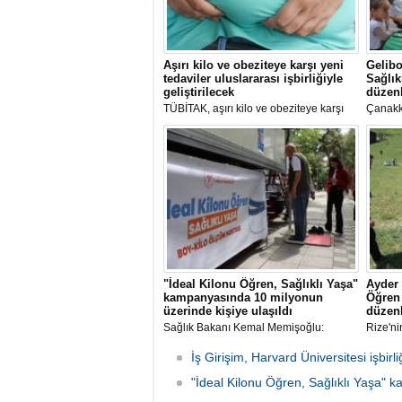
Aşırı kilo ve obeziteye karşı yeni
Gelibo
tedaviler uluslararası işbirliğiyle
Sağlık
geliştirilecek
düzen
TÜBİTAK, aşırı kilo ve obeziteye karşı
Çanakka
ERA4Health Ortaklığı ile çıktığı
"Sağlık
uluslararası çağrıyla sorunun
Program
nedenlerini ve komplikasyonlarını
önlemeyi amaçlıyor.
"İdeal Kilonu Öğren, Sağlıklı Yaşa"
Ayder 
kampanyasında 10 milyonun
Öğren 
üzerinde kişiye ulaşıldı
düzen
Sağlık Bakanı Kemal Memişoğlu:
Rize'ni
"Maalesef yaklaşık yüzde 70'e yakın
dünyaca
insanımızın fazla kilolu olduğunu, hatta
Kilonu 
İş Girişim, Harvard Üniversitesi işbirli
bu kişilerin yaklaşık yüzde 25'inin obez
kampan
diyeceğimiz aşırı kilolu olduğunu fark
"İdeal Kilonu Öğren, Sağlıklı Yaşa" ka
eşliğin
ettik"