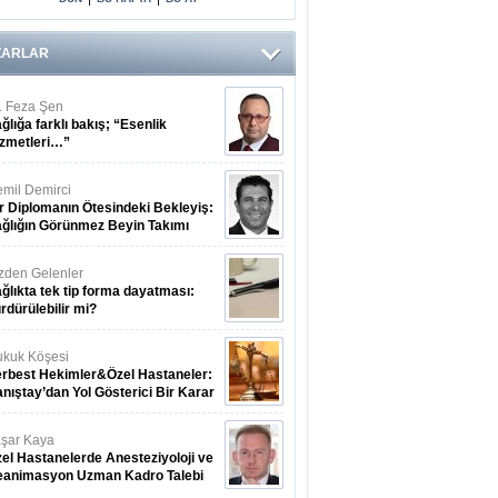
ZARLAR
. Feza Şen
ğlığa farklı bakış; “Esenlik
zmetleri…”
mil Demirci
r Diplomanın Ötesindeki Bekleyiş:
ğlığın Görünmez Beyin Takımı
zden Gelenler
ğlıkta tek tip forma dayatması:
rdürülebilir mi?
kuk Köşesi
rbest Hekimler&Özel Hastaneler:
nıştay’dan Yol Gösterici Bir Karar
şar Kaya
el Hastanelerde Anesteziyoloji ve
eanimasyon Uzman Kadro Talebi