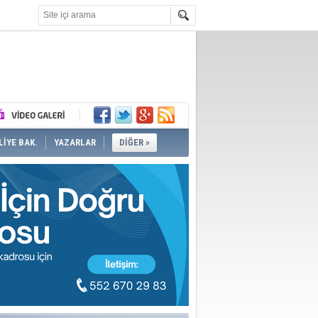
İYE BAK.
YAZARLAR
DİĞER »