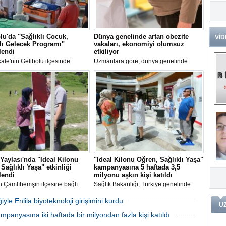
Dr
Tü
Zo
lu'da "Sağlıklı Çocuk,
Dünya genelinde artan obezite
VİD
lı Gelecek Programı"
vakaları, ekonomiyi olumsuz
Av
lendi
etkiliyor
He
le'nin Gelibolu ilçesinde
Uzmanlara göre, dünya genelinde
Ç
lı Çocuk, Sağlıklı Gelecek
kaydedilen obezite vakalarındaki hızlı
Ön
ı" gerçekleştirildi.
artış, ekonomileri tehdit eden küresel bir
krize dönüşüyor.
Me
Fa
(m
ve
Di
m
Pr
Yaylası'nda "İdeal Kilonu
"İdeal Kilonu Öğren, Sağlıklı Yaşa"
Pr
İ
Sağlıklı Yaşa" etkinliği
kampanyasına 5 haftada 3,5
Ko
ar
lendi
milyonu aşkın kişi katıldı
Öğ
ko
n Çamlıhemşin ilçesine bağlı
Sağlık Bakanlığı, Türkiye genelinde
 ünlü Ayder Yaylası'nda, "İdeal
hayata geçirilen "İdeal Kilonu Öğren,
Öğren, Sağlıklı Yaşa"
Sağlıklı Yaşa" kampanyasının ilk 5
ğiyle Enlila biyoteknoloji girişimini kurdu
Dy
U
yası kapsamında tulum
haftasında yüzde 47,1'i erkek, yüzde
Da
16 Haziran 2025 Pazartesi 20:08
mpanyasına iki haftada bir milyondan fazla kişi katıldı
de etkinlik düzenlendi.
52,9'u kadın olmak üzere 3 milyon 572
ar
bin 436 kişinin boy ve kilo ölçümlerinin
02 Haziran 2025 Pazartesi 11:48