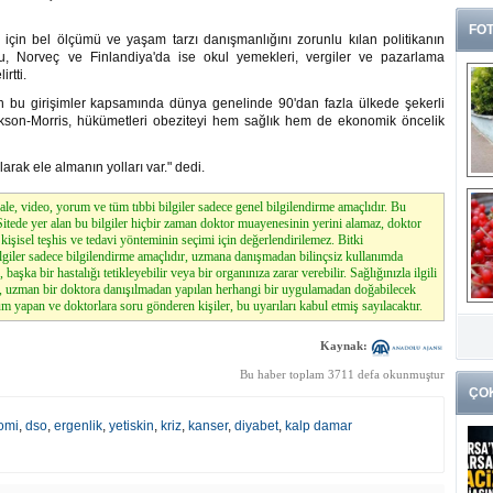
FOT
 için bel ölçümü ve yaşam tarzı danışmanlığını zorunlu kılan politikanın
nu, Norveç ve Finlandiya'da ise okul yemekleri, vergiler ve pazarlama
rtti.
n bu girişimler kapsamında dünya genelinde 90'dan fazla ülkede şekerli
Jackson-Morris, hükümetleri obeziteyi hem sağlık hem de ekonomik öncelik
rak ele almanın yolları var." dedi.
le, video, yorum ve tüm tıbbi bilgiler sadece genel bilgilendirme amaçlıdır. Bu
. Sitede yer alan bu bilgiler hiçbir zaman doktor muayenesinin yerini alamaz, doktor
kişisel teşhis ve tedavi yönteminin seçimi için değerlendirilemez. Bitki
lgiler sadece bilgilendirme amaçlıdır, uzmana danışmadan bilinçsiz kullanımda
, başka bir hastalığı tetikleyebilir veya bir organınıza zarar verebilir. Sağlığınızla ilgili
z, uzman bir doktora danışılmadan yapılan herhangi bir uygulamadan doğabilecek
m yapan ve doktorlara soru gönderen kişiler, bu uyarıları kabul etmiş sayılacaktır.
G
k
Kaynak:
Bu haber toplam 3711 defa okunmuştur
ÇO
omi
,
dso
,
ergenlik
,
yetiskin
,
kriz
,
kanser
,
diyabet
,
kalp damar