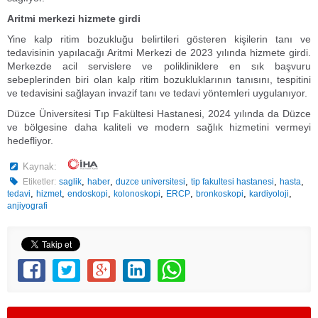
Aritmi merkezi hizmete girdi
Yine kalp ritim bozukluğu belirtileri gösteren kişilerin tanı ve
tedavisinin yapılacağı Aritmi Merkezi de 2023 yılında hizmete girdi.
Merkezde acil servislere ve polikliniklere en sık başvuru
sebeplerinden biri olan kalp ritim bozukluklarının tanısını, tespitini
ve tedavisini sağlayan invazif tanı ve tedavi yöntemleri uygulanıyor.
Düzce Üniversitesi Tıp Fakültesi Hastanesi, 2024 yılında da Düzce
ve bölgesine daha kaliteli ve modern sağlık hizmetini vermeyi
hedefliyor.
Kaynak:
,
,
,
,
,
Etiketler:
saglik
haber
duzce universitesi
tip fakultesi hastanesi
hasta
,
,
,
,
,
,
,
tedavi
hizmet
endoskopi
kolonoskopi
ERCP
bronkoskopi
kardiyoloji
anjiyografi