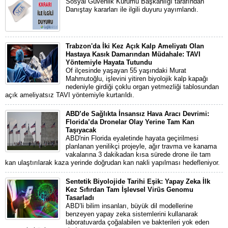
Sosyal Güvenlik Kurumu Başkanlığı tarafından
Danıştay kararları ile ilgili duyuru yayımlandı.
Trabzon'da İki Kez Açık Kalp Ameliyatı Olan
Hastaya Kasık Damarından Müdahale: TAVI
Yöntemiyle Hayata Tutundu
Of ilçesinde yaşayan 55 yaşındaki Murat
Mahmutoğlu, işlevini yitiren biyolojik kalp kapağı
nedeniyle girdiği çoklu organ yetmezliği tablosundan
açık ameliyatsız TAVI yöntemiyle kurtarıldı.
ABD’de Sağlıkta İnsansız Hava Aracı Devrimi:
Florida’da Dronelar Olay Yerine Tam Kan
Taşıyacak
ABD'nin Florida eyaletinde hayata geçirilmesi
planlanan yenilikçi projeyle, ağır travma ve kanama
vakalarına 3 dakikadan kısa sürede drone ile tam
kan ulaştırılarak kaza yerinde doğrudan kan nakli yapılması hedefleniyor.
Sentetik Biyolojide Tarihi Eşik: Yapay Zeka İlk
Kez Sıfırdan Tam İşlevsel Virüs Genomu
Tasarladı
ABD’li bilim insanları, büyük dil modellerine
benzeyen yapay zeka sistemlerini kullanarak
laboratuvarda çoğalabilen ve bakterileri yok eden