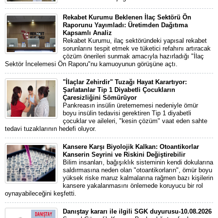
Rekabet Kurumu Beklenen İlaç Sektörü Ön
Raporunu Yayımladı: Üretimden Dağıtıma
Kapsamlı Analiz
Rekabet Kurumu, ilaç sektöründeki yapısal rekabet
sorunlarını tespit etmek ve tüketici refahını artıracak
çözüm önerileri sunmak amacıyla hazırladığı "İlaç
Sektör İncelemesi Ön Raporu"nu kamuoyunun görüşüne açtı.
"İlaçlar Zehirdir" Tuzağı Hayat Karartıyor:
Şarlatanlar Tip 1 Diyabetli Çocukların
Çaresizliğini Sömürüyor
Pankreasın insülin üretememesi nedeniyle ömür
boyu insülin tedavisi gerektiren Tip 1 diyabetli
çocuklar ve aileleri, "kesin çözüm" vaat eden sahte
tedavi tuzaklarının hedefi oluyor.
Kansere Karşı Biyolojik Kalkan: Otoantikorlar
Kanserin Seyrini ve Riskini Değiştirebilir
Bilim insanları, bağışıklık sisteminin kendi dokularına
saldırmasına neden olan "otoantikorların", ömür boyu
yüksek riske maruz kalmalarına rağmen bazı kişilerin
kansere yakalanmasını önlemede koruyucu bir rol
oynayabileceğini keşfetti.
Danıştay kararı ile ilgili SGK duyurusu-10.08.2026