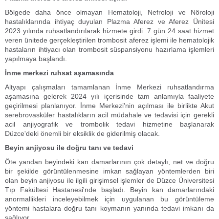
Bölgede daha önce olmayan Hematoloji, Nefroloji ve Nöroloji
hastalıklarında ihtiyaç duyulan Plazma Aferez ve Aferez Ünitesi
2023 yılında ruhsatlandırılarak hizmete girdi. 7 gün 24 saat hizmet
veren ünitede gerçekleştirilen trombosit aferez işlemi ile hematolojik
hastaların ihtiyacı olan trombosit süspansiyonu hazırlama işlemleri
yapılmaya başlandı.
İnme merkezi ruhsat aşamasında
Altyapı çalışmaları tamamlanan İnme Merkezi ruhsatlandırma
aşamasına gelerek 2024 yılı içerisinde tam anlamıyla faaliyete
geçirilmesi planlanıyor. İnme Merkezi'nin açılması ile birlikte Akut
serebrovasküler hastalıkların acil müdahale ve tedavisi için gerekli
acil anjiyografik ve trombolik tedavi hizmetine başlanarak
Düzce'deki önemli bir eksiklik de giderilmiş olacak.
Beyin anjiyosu ile doğru tanı ve tedavi
Öte yandan beyindeki kan damarlarının çok detaylı, net ve doğru
bir şekilde görüntülenmesine imkan sağlayan yöntemlerden biri
olan beyin anjiyosu ile ilgili girişimsel işlemler de Düzce Üniversitesi
Tıp Fakültesi Hastanesi'nde başladı. Beyin kan damarlarındaki
anormallikleri inceleyebilmek için uygulanan bu görüntüleme
yöntemi hastalara doğru tanı koymanın yanında tedavi imkanı da
sağlıyor.