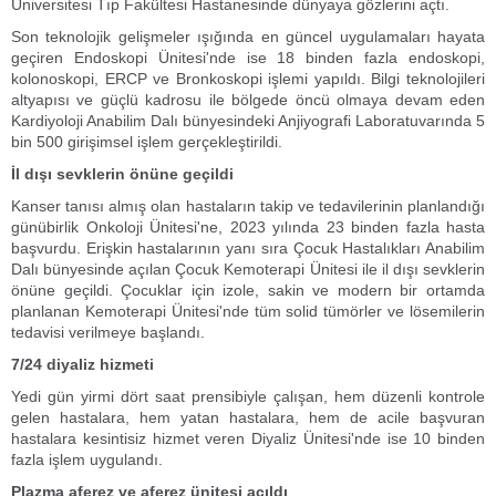
Üniversitesi Tıp Fakültesi Hastanesinde dünyaya gözlerini açtı.
Son teknolojik gelişmeler ışığında en güncel uygulamaları hayata
geçiren Endoskopi Ünitesi'nde ise 18 binden fazla endoskopi,
kolonoskopi, ERCP ve Bronkoskopi işlemi yapıldı. Bilgi teknolojileri
altyapısı ve güçlü kadrosu ile bölgede öncü olmaya devam eden
Kardiyoloji Anabilim Dalı bünyesindeki Anjiyografi Laboratuvarında 5
bin 500 girişimsel işlem gerçekleştirildi.
İl dışı sevklerin önüne geçildi
Kanser tanısı almış olan hastaların takip ve tedavilerinin planlandığı
günübirlik Onkoloji Ünitesi'ne, 2023 yılında 23 binden fazla hasta
başvurdu. Erişkin hastalarının yanı sıra Çocuk Hastalıkları Anabilim
Dalı bünyesinde açılan Çocuk Kemoterapi Ünitesi ile il dışı sevklerin
önüne geçildi. Çocuklar için izole, sakin ve modern bir ortamda
planlanan Kemoterapi Ünitesi'nde tüm solid tümörler ve lösemilerin
tedavisi verilmeye başlandı.
7/24 diyaliz hizmeti
Yedi gün yirmi dört saat prensibiyle çalışan, hem düzenli kontrole
gelen hastalara, hem yatan hastalara, hem de acile başvuran
hastalara kesintisiz hizmet veren Diyaliz Ünitesi'nde ise 10 binden
fazla işlem uygulandı.
Plazma aferez ve aferez ünitesi açıldı