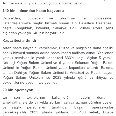
Acil Serviste bir yılda 66 bin çocuğa hizmet verildi.
140 bin il dışından hasta başvurdu
Düzce'den, bölgeden ve ülkemizin her bölgesinden
vatandaşlarımıza sağlık hizmeti sunan Tıp Fakültesi Hastanesi;
başta Zonguldak, İstanbul, Sakarya, Bolu olmak üzere şehir
dışından yaklaşık 140 bin başvuru aldı.
Kapasitesi arttırıldı
Artan hasta ihtiyacını karşılamak, Düzce ve bölgesine daha nitelikli
sağlık hizmeti sunmak adına hasta katları tadilatta alındı. Yenilenen
yataklı servisler ile yatak kapasitesi 333'e ulaştı. Açılan 5 yataklı
Nöroloji Yoğun Bakım Ünitesi ve 6 yataklı Solunum Yoğun Bakım
Ünitesi ile Yoğun Bakım Ünitesi yatak kapasitesi arttırdı. Bakıma
alınan Dahiliye Yoğun Bakım Ünitesi ile Anestezi ve Reanimasyon
Yoğun Bakım Üniteleri ise 2023 yılında günümüz ihtiyaç ve
beklentilerine uygun hale getirildi.
20 bin operasyon
En son teknolojinin kullanıldığı, modern donanımlı
ameliyathanelerde bir yılda 20 bin hastaya uzman öğretim üyeleri
ve sağlık personelleri tarafından başarılı operasyonlar
gerçekleştirildi. 2023 yılında yaklaşık bin 400 bebek, Düzce