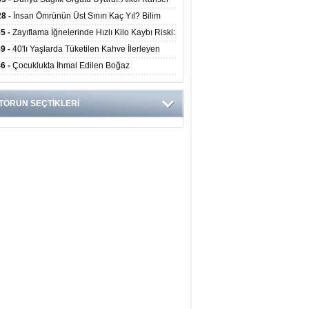
yor
ini Doğrudan Artırıyor
28 -
İnsan Ömrünün Üst Sınırı Kaç Yıl? Bilim
anlarından Yeni Yaşam Süresi Modeli
55 -
Zayıflama İğnelerinde Hızlı Kilo Kaybı Riski:
anlar Hekim Kontrolü Şart Diyor
49 -
40'lı Yaşlarda Tüketilen Kahve İlerleyen
arda Zihinsel ve Fiziksel Sağlığı Koruyor
46 -
Çocuklukta İhmal Edilen Boğaz
ksiyonu İleride Kalp Kapağını Bozabiliyor
TÖRÜN SEÇTİKLERİ