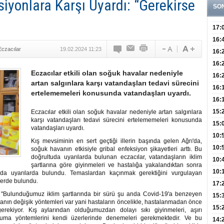
siyonlara Karşı Uyardı: “Gerekirse
SO
17:
Hay
16:
Eczacılar
19.02.2024 11:23
Baş
Besl
16:
Öğel
Fayd
16:
Eczacılar etkili olan soğuk havalar nedeniyle
Yete
16:
artan salgınlara karşı vatandaşları tedavi sürecini
Kaç
Onay
16:
ertelememeleri konusunda vatandaşları uyardı.
Kul
Düze
16:
Kor
Hemş
15:
Eczacılar etkili olan soğuk havalar nedeniyle artan salgınlara
karşı vatandaşları tedavi sürecini ertelememeleri konusunda
Kara
15:
vatandaşları uyardı.
Hay
Redd
10:
Kış mevsiminin en sert geçtiği illerin başında gelen Ağrı'da,
Öğre
10:
soğuk havanın etkisiyle gribal enfeksiyon şikayetleri arttı. Bu
doğrultuda uyarılarda bulunan eczacılar, vatandaşların iklim
Yasa
10:
şartlarına göre giyinmeleri ve hastalığa yakalandıktan sonra
Beyn
10:
da uyarılarda bulundu. Temaslardan kaçınmak gerektiğini vurgulayan
lerde bulundu.
Yaşa
17:
: "Bulunduğumuz iklim şartlarında bir sürü şu anda Covid-19'a benzeyen
Düz
15:
anın değişik yöntemleri var yani hastaların öncelikle, hastalanmadan önce
Fizi
15:
gerekiyor. Kış aylarından olduğumuzdan dolayı sıkı giyinmeleri, aşırı
ruma yöntemlerini kendi üzerlerinde denemeleri gerekmektedir. Ve bu
300 
14: