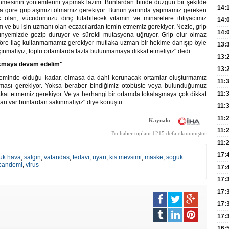
enmesinin yöntemlerini yapmak lazım. Bunlardan biride düzgün bir şekilde
Hay
14:
a göre grip aşımızı olmamız gerekiyor. Bunun yanında yapmamız gereken
k olan, vücudumuzu dinç tutabilecek vitamin ve minarelere ihtiyacımız
Baş
geli
14:
 ve bu işin uzmanı olan eczacılardan temin etmemiz gerekiyor. Nezle, grip
Düş
14:
ünyemizde gezip duruyor ve sürekli mutasyona uğruyor. Grip olur olmaz
göre ilaç kullanmamamız gerekiyor mutlaka uzman bir hekime danışıp öyle
Daki
Kap
13:
malıyız, toplu ortamlarda fazla bulunmamaya dikkat etmeliyiz" dedi.
Edi
(Roz
13:
akmaya devam edelim"
Gör
13:
minde olduğu kadar, olmasa da dahi korunacak ortamlar oluşturmamız
Meyv
11:
aşması gerekiyor. Yoksa beraber bindiğimiz otobüste veya bulunduğumuz
3,5 
11:
kat etmemiz gerekiyor. Ve ya herhangi bir ortamda tokalaşmaya çok dikkat
arı var bunlardan sakınmalıyız" diye konuştu.
Old
11:
Dev
11:
Kaynak:
Oluş
11:
Bu haber toplam 1215 defa okunmuştur
Risk
11:
Apan
17:
uk hava
,
salgin
,
vatandas
,
tedavi
,
uyari
,
kis mevsimi
,
maske
,
soguk
pandemi
,
virus
Amel
17:
Hac
17:
Yaşl
17:
Müd
17:
Yaln
17:
Şeke
16: