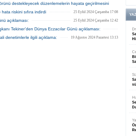
16 Kasım 2024 Cumartesi 15:43
ktörünü destekleyecek düzenlemelerin hayata geçirilmesini
hata riskini sıfıra indirdi
25 Eylül 2024 Çarşamba 17:08
YA
13 Kasım 2024 Çarşamba 15:03
ünü açıklaması:
25 Eylül 2024 Çarşamba 12:42
 Başkanı Tekiner'den Dünya Eczacılar Günü açıklaması:
Dr
Sa
25 Eylül 2024 Çarşamba 11:53
li denetimlerle ilgili açıklama:
19 Ağustos 2024 Pazartesi 13:13
Hi
Ce
Bi
Sa
Si
Sa
sü
Hu
Se
Da
Ya
Öz
R