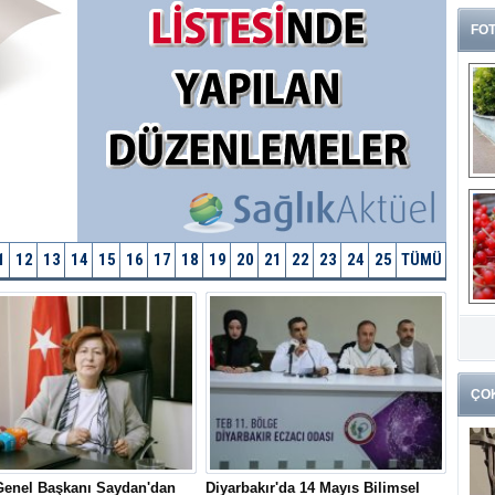
FOT
1
12
13
14
15
16
17
18
19
20
21
22
23
24
25
TÜMÜ
G
k
ÇO
Genel Başkanı Saydan'dan
Diyarbakır'da 14 Mayıs Bilimsel