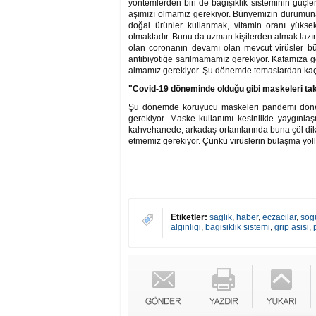
yöntemlerden biri de bağışıklık sisteminin güçl
aşımızı olmamız gerekiyor. Bünyemizin durumun
doğal ürünler kullanmak, vitamin oranı yükse
olmaktadır. Bunu da uzman kişilerden almak lazım
olan coronanın devamı olan mevcut virüsler b
antibiyotiğe sarılmamamız gerekiyor. Kafamıza 
almamız gerekiyor. Şu dönemde temaslardan kaçın
"Covid-19 döneminde olduğu gibi maskeleri t
Şu dönemde koruyucu maskeleri pandemi döne
gerekiyor. Maske kullanımı kesinlikle yaygınl
kahvehanede, arkadaş ortamlarında buna çöl dik
etmemiz gerekiyor. Çünkü virüslerin bulaşma yoll
Etiketler:
saglik
,
haber
,
eczacilar
,
sog
alginligi
,
bagisiklik sistemi
,
grip asisi
,