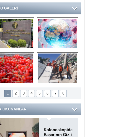
O GALERİ
Ve burası da bir 
14 soruda 
devlet hastanesi
Koronavirüs 
hakkında kendinizi 
test edin...
ilaburu meyvesi 
Endonezya’daki 
anserden koruyor
deprem: Ölü sayısı 
1
2
3
4
5
6
7
8
bin 203'e yükseldi
K OKUNANLAR
Kolonoskopide
Başarının Gizli