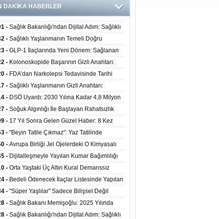
N DAKİKA HABERLER
01 -
Sağlık Bakanlığı'ndan Dijital Adım: Sağlıklı
at Merkezlerinde Uzaktan Danışmanlık Dönemi
42 -
Sağlıklı Yaşlanmanın Temeli Doğru
ladı
enmeden Geçiyor: İleri Yaşta Hangi Besin
23 -
GLP-1 İlaçlarında Yeni Dönem: Sağlanan
erine İhtiyaç Duyuluyor?
alar Yalnızca Kilo Kaybıyla Sınırlı Değil
22 -
Kolonoskopide Başarının Gizli Anahtarı:
rsiz Bağırsak Temizliği Poliplerin Gözden
20 -
FDA’dan Narkolepsi Tedavisinde Tarihi
masına Neden Oluyor
: Oreksin Sistemini Hedefleyen İlk İlaç
17 -
Sağlıklı Yaşlanmanın Gizli Anahtarı:
lanıma Sunuldu
nli Kuvvet Antrenmanı Kas Ve Kemik Sağlığını
14 -
DSÖ Uyardı: 2030 Yılına Kadar 4,8 Milyon
uyor
ire ve Ebe Açığı Oluşabilir
27 -
Soğuk Algınlığı İle Başlayan Rahatsızlık
ciğer Yetmezliği Çıktı: 17 Yıl Sonra Nakille
09 -
17 Yıl Sonra Gelen Güzel Haber: 8 Kez
ata Tutundu
edilen Hastaya 9'uncu Çağrıda Nakil Yapıldı
53 -
"Beyin Tatile Çıkmaz": Yaz Tatilinde
nilenlerin Yüzde 39'u Unutulabiliyor
50 -
Avrupa Birliği Jel Ojelerdeki O Kimyasalı
kladı: Kısırlık ve Alerji Riski Uyarısı
45 -
Dijitalleşmeyle Yayılan Kumar Bağımlılığı
i ve Aileyi Yıkıma Uğratıyor
10 -
Orta Yaştaki Üç Altın Kural Demanssız
mı 13 Yıl Uzatabiliyor
24 -
Bedeli Ödenecek İlaçlar Listesinde Yapılan
enlemeler Hakkında Duyuru 2026/30
34 -
"Süper Yaşlılar" Sadece Bilişsel Değil
ksel Olarak da Daha Sağlıklı Yaşıyor
28 -
Sağlık Bakanı Memişoğlu: 2025 Yılında
Bini Aşkın Kişiye Emzirme Eğitimi Verildi
28 -
Sağlık Bakanlığı'ndan Dijital Adım: Sağlıklı