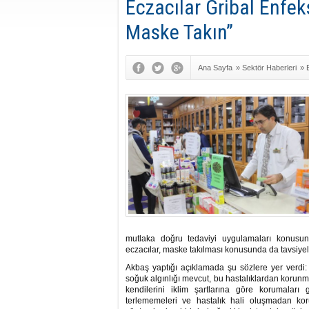
Eczacılar Gribal Enfek
Maske Takın”
Ana Sayfa
»
Sektör Haberleri
»
mutlaka doğru tedaviyi uygulamaları konusun
eczacılar, maske takılması konusunda da tavsiye
Akbaş yaptığı açıklamada şu sözlere yer verdi
soğuk algınlığı mevcut, bu hastalıklardan korunm
kendilerini iklim şartlarına göre korumaları 
terlememeleri ve hastalık hali oluşmadan ko