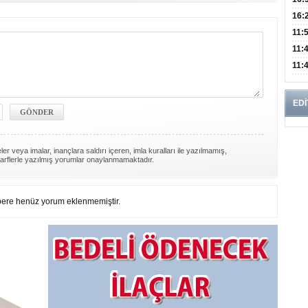
Edi
Risk
16:
İns
11:
Uzm
11:
Yıll
11:
Enfe
EDİ
er veya imalar, inançlara saldırı içeren, imla kuralları ile yazılmamış,
arflerle yazılmış yorumlar onaylanmamaktadır.
ere henüz yorum eklenmemiştir.