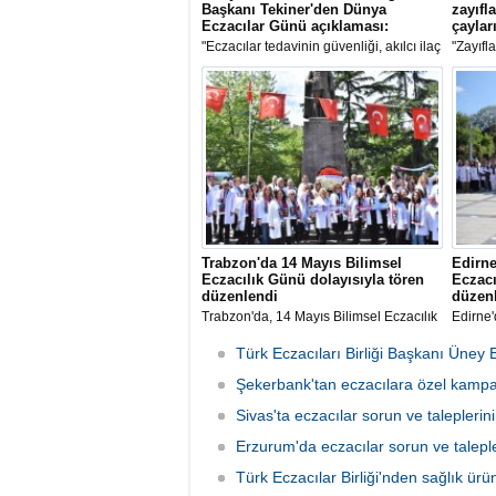
Başkanı Tekiner'den Dünya
zayıfl
Eczacılar Günü açıklaması:
çayları
"Eczacılar tedavinin güvenliği, akılcı ilaç
"Zayıfl
kullanımı ve erişimin sürekliliğinde kilit
zayıflam
rol üstlenen sağlık profesyonelleridir"
barındı
şekilde
halk sa
Trabzon'da 14 Mayıs Bilimsel
Edirne
Eczacılık Günü dolayısıyla tören
Eczacı
düzenlendi
düzen
Trabzon'da, 14 Mayıs Bilimsel Eczacılık
Edirne'
Günü dolayısıyla Atatürk Anıtı'nda tören
Günü do
düzenlendi.
düzenl
Türk Eczacıları Birliği Başkanı Üney 
Şekerbank'tan eczacılara özel kamp
Sivas'ta eczacılar sorun ve taleplerini
Erzurum'da eczacılar sorun ve talepler
Türk Eczacılar Birliği'nden sağlık ürü