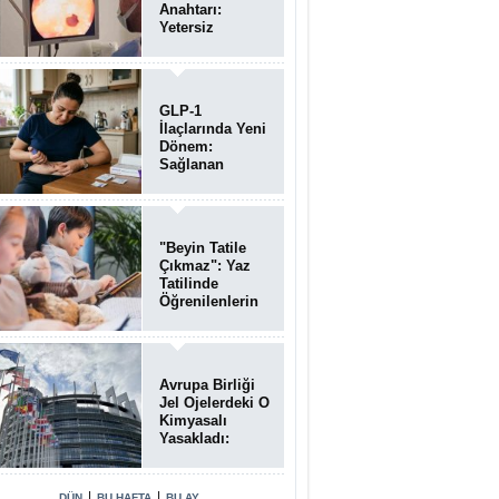
Anahtarı:
Yetersiz
Bağırsak
Temizliği
Poliplerin
Gözden
GLP-1
Kaçmasına
İlaçlarında Yeni
Neden Oluyor
Dönem:
Sağlanan
Faydalar
Yalnızca Kilo
Kaybıyla Sınırlı
Değil
"Beyin Tatile
Çıkmaz": Yaz
Tatilinde
Öğrenilenlerin
Yüzde 39'u
Unutulabiliyor
Avrupa Birliği
Jel Ojelerdeki O
Kimyasalı
Yasakladı:
Kısırlık ve Alerji
Riski Uyarısı
|
|
DÜN
BU HAFTA
BU AY