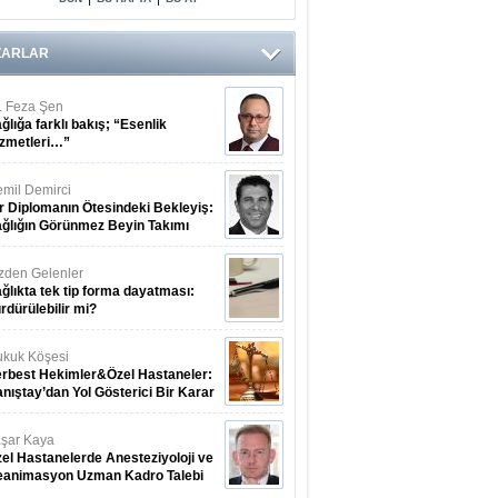
ZARLAR
. Feza Şen
ğlığa farklı bakış; “Esenlik
zmetleri…”
mil Demirci
r Diplomanın Ötesindeki Bekleyiş:
ğlığın Görünmez Beyin Takımı
zden Gelenler
ğlıkta tek tip forma dayatması:
rdürülebilir mi?
kuk Köşesi
rbest Hekimler&Özel Hastaneler:
nıştay’dan Yol Gösterici Bir Karar
şar Kaya
el Hastanelerde Anesteziyoloji ve
eanimasyon Uzman Kadro Talebi