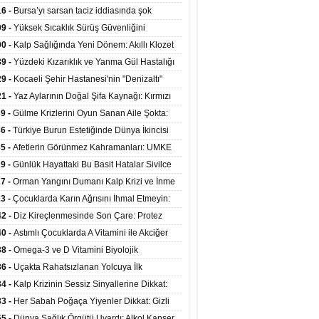
at Merkezlerinde Uzaktan Sağlık Hizmeti
16 -
Bursa’yı sarsan taciz iddiasında şok
ladı
şme!
09 -
Yüksek Sıcaklık Sürüş Güvenliğini
ürüyor: 40 Derecede Güvenli Sürüş Süresi 53
00 -
Kalp Sağlığında Yeni Dönem: Akıllı Klozet
kaya İniyor
ağı 30 Saniyede Ritim Bozukluğunu Tespit
39 -
Yüzdeki Kızarıklık ve Yanma Gül Hastalığı
yor
asea) Belirtisi Olabilir
29 -
Kocaeli Şehir Hastanesi'nin "Denizaltı"
ünümlü Ünitesi Hastalara Umut Oluyor
21 -
Yaz Aylarının Doğal Şifa Kaynağı: Kırmızı
eler Bağışıklığı ve Kalbi Koruyor
39 -
Gülme Krizlerini Oyun Sanan Aile Şokta:
Yaşındaki Çocuk 8 Kez Felç Geçirdi
36 -
Türkiye Burun Estetiğinde Dünya İkincisi
u
35 -
Afetlerin Görünmez Kahramanları: UMKE
 Kadrosuyla Görev Başında
29 -
Günlük Hayattaki Bu Basit Hatalar Sivilce
umunu Tetikliyor
27 -
Orman Yangını Dumanı Kalp Krizi ve İnme
ini Artırıyor
23 -
Çocuklarda Karın Ağrısını İhmal Etmeyin:
disit Habercisi Olabilir
42 -
Diz Kireçlenmesinde Son Çare: Protez
iyatı İle Yaşam Kalitesi Artıyor
40 -
Astımlı Çocuklarda A Vitamini ile Akciğer
mi Arasında Bağlantı Bulundu
38 -
Omega-3 ve D Vitamini Biyolojik
anmayı Yavaşlatabilir
36 -
Uçakta Rahatsızlanan Yolcuya İlk
ahale Sağlık Bakanı Memişoğlu'ndan Geldi
34 -
Kalp Krizinin Sessiz Sinyallerine Dikkat:
ızca Göğüs Ağrısıyla Gelmiyor
33 -
Her Sabah Poğaça Yiyenler Dikkat: Gizli
r ve Yağ Yükü Kalbi ve Bağırsakları Tehdit
55 -
Dünya Sağlık Örgütü Uyardı: Alkol Kanser