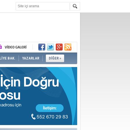
İYE BAK.
YAZARLAR
DİĞER »