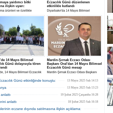
amaya yardımcı bitki
Eczacılık Günü düzenlenen
na ilişkin uyarı:
etkinlikle kutlandı
ama ürünleri ve özellikle
Diyarbakır'da 14 Mayıs Bilimsel
a çayları, ciddi sağlık riskleri
Eczacılık Günü dolayısıyla etkinlik
rıyor. Ruhsatsız ve kontrolsüz bir
düzenlendi.
 piyasaya sürülen bu ürünler,
ğlığına ciddi tehdit oluşturuyor"
'de 14 Mayıs Bilimsel
Mardin-Şırnak Eczacı Odası
lık Günü dolayısıyla tören
Başkanı Oral'dan 14 Mayıs Bilimsel
lendi
Eczacılık Günü mesajı
de, 14 Mayıs Bilimsel Eczacılık
Mardin-Şırnak Eczacı Odası Başkanı
layısıyla Atatürk Anıtı'nda tören
Fatih Oral, 14 Mayıs Bilimsel Eczacılık
endi.
Günü dolayısıyla mesaj yayımladı.
Eczacılık Günü etkinliğinde konuştu:
13 Mayıs 2025 Salı 14:13
anya
13 Mayıs 2025 Salı 13:23
 anlattı
19 Şubat 2025 Çarşamba 16:28
ini anlattı
18 Şubat 2025 Salı 16:18
nlerinin eczane dışında satılmasına ilişkin açıklama: