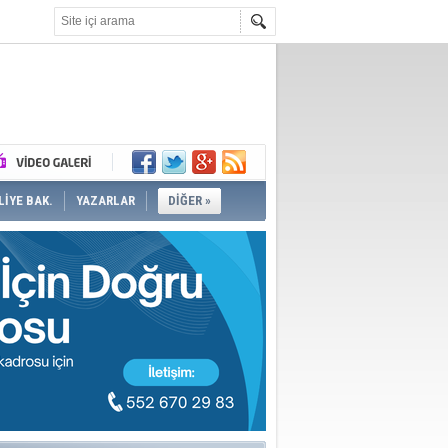
İYE BAK.
YAZARLAR
DİĞER »