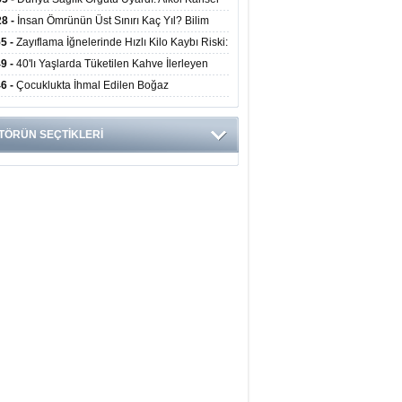
yor
ini Doğrudan Artırıyor
28 -
İnsan Ömrünün Üst Sınırı Kaç Yıl? Bilim
anlarından Yeni Yaşam Süresi Modeli
55 -
Zayıflama İğnelerinde Hızlı Kilo Kaybı Riski:
anlar Hekim Kontrolü Şart Diyor
49 -
40'lı Yaşlarda Tüketilen Kahve İlerleyen
arda Zihinsel ve Fiziksel Sağlığı Koruyor
46 -
Çocuklukta İhmal Edilen Boğaz
ksiyonu İleride Kalp Kapağını Bozabiliyor
TÖRÜN SEÇTİKLERİ