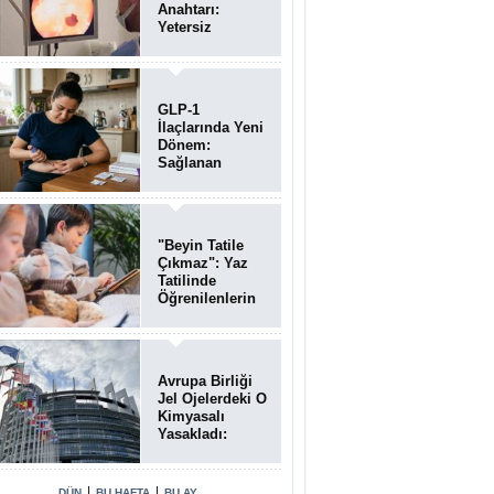
Anahtarı:
Yetersiz
Bağırsak
Temizliği
Poliplerin
Gözden
GLP-1
Kaçmasına
İlaçlarında Yeni
Neden Oluyor
Dönem:
Sağlanan
Faydalar
Yalnızca Kilo
Kaybıyla Sınırlı
Değil
"Beyin Tatile
Çıkmaz": Yaz
Tatilinde
Öğrenilenlerin
Yüzde 39'u
Unutulabiliyor
Avrupa Birliği
Jel Ojelerdeki O
Kimyasalı
Yasakladı:
Kısırlık ve Alerji
Riski Uyarısı
|
|
DÜN
BU HAFTA
BU AY