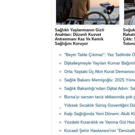
Sağlıklı Yaşlanmanın Gizli
Soğuk 
Anahtarı: Düzenli Kuvvet
Rahats
Antrenmanı Kas Ve Kemik
Çıktı:
Sağlığını Koruyor
Tutun
Uzmanlar, yaşlanmayla ortaya çıkan kas
Erzurum
kaybı (sarkopeni) ve düşme riskine karşı
gittiği
"Beyin Tatile Çıkmaz": Yaz Tatilinde 
düzenli kuvvet antrenmanının önemine
teşhisi
dikkat çekerek, direnç egzersizlerinin
Dijitalleşmeyle Yayılan Kumar Bağımlı
bekled
metabolizmadan kemik sağlığına kadar
yapılan
Orta Yaştaki Üç Altın Kural Demanssı
bütüncül faydalar sunduğunu belirtti.
Sağlık Bakanı Memişoğlu: 2025 Yılınd
Sağlık Bakanlığı'ndan Dijital Adım: S
Bursa’yı sarsan taciz iddiasında şok 
Yüksek Sıcaklık Sürüş Güvenliğini D
İniyor
Kalp Sağlığında Yeni Dönem: Akıllı K
Yüzdeki Kızarıklık ve Yanma Gül Hastal
Kocaeli Şehir Hastanesi'nin "Denizal