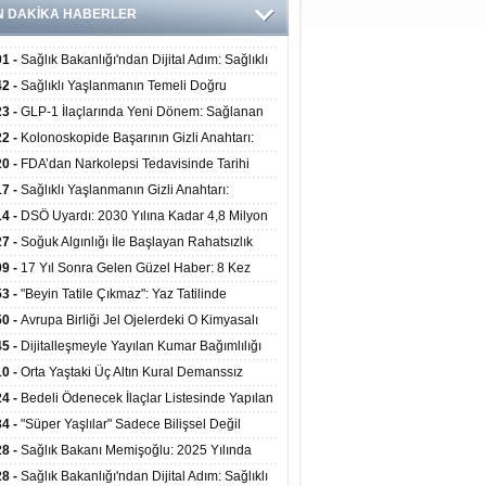
N DAKİKA HABERLER
01 -
Sağlık Bakanlığı'ndan Dijital Adım: Sağlıklı
at Merkezlerinde Uzaktan Danışmanlık Dönemi
42 -
Sağlıklı Yaşlanmanın Temeli Doğru
ladı
enmeden Geçiyor: İleri Yaşta Hangi Besin
23 -
GLP-1 İlaçlarında Yeni Dönem: Sağlanan
erine İhtiyaç Duyuluyor?
alar Yalnızca Kilo Kaybıyla Sınırlı Değil
22 -
Kolonoskopide Başarının Gizli Anahtarı:
rsiz Bağırsak Temizliği Poliplerin Gözden
20 -
FDA’dan Narkolepsi Tedavisinde Tarihi
masına Neden Oluyor
: Oreksin Sistemini Hedefleyen İlk İlaç
17 -
Sağlıklı Yaşlanmanın Gizli Anahtarı:
lanıma Sunuldu
nli Kuvvet Antrenmanı Kas Ve Kemik Sağlığını
14 -
DSÖ Uyardı: 2030 Yılına Kadar 4,8 Milyon
uyor
ire ve Ebe Açığı Oluşabilir
27 -
Soğuk Algınlığı İle Başlayan Rahatsızlık
ciğer Yetmezliği Çıktı: 17 Yıl Sonra Nakille
09 -
17 Yıl Sonra Gelen Güzel Haber: 8 Kez
ata Tutundu
edilen Hastaya 9'uncu Çağrıda Nakil Yapıldı
53 -
"Beyin Tatile Çıkmaz": Yaz Tatilinde
nilenlerin Yüzde 39'u Unutulabiliyor
50 -
Avrupa Birliği Jel Ojelerdeki O Kimyasalı
kladı: Kısırlık ve Alerji Riski Uyarısı
45 -
Dijitalleşmeyle Yayılan Kumar Bağımlılığı
i ve Aileyi Yıkıma Uğratıyor
10 -
Orta Yaştaki Üç Altın Kural Demanssız
mı 13 Yıl Uzatabiliyor
24 -
Bedeli Ödenecek İlaçlar Listesinde Yapılan
enlemeler Hakkında Duyuru 2026/30
34 -
"Süper Yaşlılar" Sadece Bilişsel Değil
ksel Olarak da Daha Sağlıklı Yaşıyor
28 -
Sağlık Bakanı Memişoğlu: 2025 Yılında
Bini Aşkın Kişiye Emzirme Eğitimi Verildi
28 -
Sağlık Bakanlığı'ndan Dijital Adım: Sağlıklı