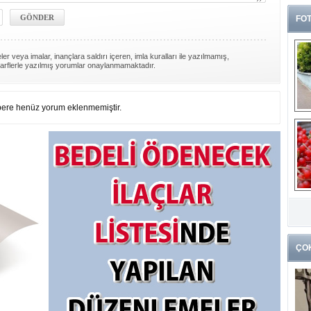
FOT
er veya imalar, inançlara saldırı içeren, imla kuralları ile yazılmamış,
arflerle yazılmış yorumlar onaylanmamaktadır.
ere henüz yorum eklenmemiştir.
G
k
ÇO