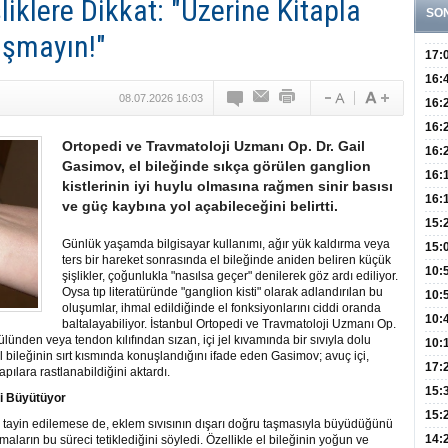
şliklere Dikkat: "Üzerine Kitapla
SO
ışmayın!"
17:
Hay
16:
08.07.2026 16:03
Baş
Besl
16:
Öğel
Fayd
16:
Ortopedi ve Travmatoloji Uzmanı Op. Dr. Gail
Yete
16:
Gasimov, el bileğinde sıkça görülen ganglion
Kaç
Onay
16:
kistlerinin iyi huylu olmasına rağmen sinir basısı
Kul
Düze
16:
ve güç kaybına yol açabileceğini belirtti.
Kor
Hemş
15:
Günlük yaşamda bilgisayar kullanımı, ağır yük kaldırma veya
Kara
15:
ters bir hareket sonrasında el bileğinde aniden beliren küçük
Hay
Redd
10:
şişlikler, çoğunlukla "nasılsa geçer" denilerek göz ardı ediliyor.
Oysa tıp literatüründe "ganglion kisti" olarak adlandırılan bu
Öğre
10:
oluşumlar, ihmal edildiğinde el fonksiyonlarını ciddi oranda
Yasa
10:
baltalayabiliyor. İstanbul Ortopedi ve Travmatoloji Uzmanı Op.
lünden veya tendon kılıfından sızan, içi jel kıvamında bir sıvıyla dolu
Beyn
10:
el bileğinin sırt kısmında konuşlandığını ifade eden Gasimov; avuç içi,
Yaşa
17:
ılara rastlanabildiğini aktardı.
Düz
15:
ti Büyütüyor
Fizi
15:
ak tayin edilemese de, eklem sıvısının dışarı doğru taşmasıyla büyüdüğünü
300 
14:
aların bu süreci tetiklediğini söyledi. Özellikle el bileğinin yoğun ve