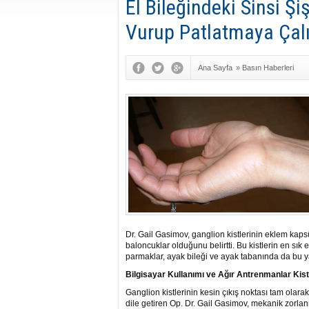
El Bileğindeki Sinsi Şi
Vurup Patlatmaya Çal
Ana Sayfa
»
Basın Haberleri
Dr. Gail Gasimov, ganglion kistlerinin eklem kapsü
baloncuklar olduğunu belirtti. Bu kistlerin en sık 
parmaklar, ayak bileği ve ayak tabanında da bu yap
Bilgisayar Kullanımı ve Ağır Antrenmanlar Kis
Ganglion kistlerinin kesin çıkış noktası tam olar
dile getiren Op. Dr. Gail Gasimov, mekanik zorlanm