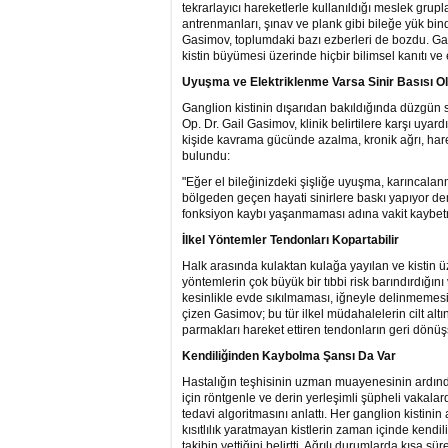
tekrarlayıcı hareketlerle kullanıldığı meslek grup
antrenmanları, şınav ve plank gibi bileğe yük bin
Gasimov, toplumdaki bazı ezberleri de bozdu. Gas
kistin büyümesi üzerinde hiçbir bilimsel kanıtı ve
Uyuşma ve Elektriklenme Varsa Sinir Basısı Ola
Ganglion kistinin dışarıdan bakıldığında düzgün sı
Op. Dr. Gail Gasimov, klinik belirtilere karşı uyar
kişide kavrama gücünde azalma, kronik ağrı, hareke
bulundu:
"Eğer el bileğinizdeki şişliğe uyuşma, karıncalanm
bölgeden geçen hayati sinirlere baskı yapıyor demekt
fonksiyon kaybı yaşanmaması adına vakit kaybetm
İlkel Yöntemler Tendonları Kopartabilir
Halk arasında kulaktan kulağa yayılan ve kistin üz
yöntemlerin çok büyük bir tıbbi risk barındırdığını 
kesinlikle evde sıkılmaması, iğneyle delinmemesi
çizen Gasimov; bu tür ilkel müdahalelerin cilt alt
parmakları hareket ettiren tendonların geri dönü
Kendiliğinden Kaybolma Şansı Da Var
Hastalığın teşhisinin uzman muayenesinin ardında
için röntgenle ve derin yerleşimli şüpheli vakal
tedavi algoritmasını anlattı. Her ganglion kistini
kısıtlılık yaratmayan kistlerin zaman içinde ken
takibin yettiğini belirtti. Ağrılı durumlarda kısa sü