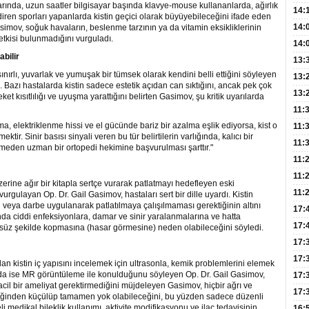
larında, uzun saatler bilgisayar başında klavye-mouse kullananlarda, ağırlık
Hay
14:
diren sporları yapanlarda kistin geçici olarak büyüyebileceğini ifade eden
Baş
geli
14:
imov, soğuk havaların, beslenme tarzının ya da vitamin eksikliklerinin
 etkisi bulunmadığını vurguladı.
Düş
14:
bilir
Daki
Kap
13:
nırlı, yuvarlak ve yumuşak bir tümsek olarak kendini belli ettiğini söyleyen
Edi
(Roz
13:
dı. Bazı hastalarda kistin sadece estetik açıdan can sıktığını, ancak pek çok
Gör
13:
t kısıtlılığı ve uyuşma yarattığını belirten Gasimov, şu kritik uyarılarda
Meyv
11:
a, elektriklenme hissi ve el gücünde bariz bir azalma eşlik ediyorsa, kist o
3,5 
11:
ir. Sinir basısı sinyali veren bu tür belirtilerin varlığında, kalıcı bir
Old
11:
eden uzman bir ortopedi hekimine başvurulması şarttır."
Dev
11:
Oluş
11:
erine ağır bir kitapla sertçe vurarak patlatmayı hedefleyen eski
Risk
11:
vurgulayan Op. Dr. Gail Gasimov, hastaları sert bir dille uyardı. Kistin
 veya darbe uygulanarak patlatılmaya çalışılmaması gerektiğinin altını
Apan
17:
ında ciddi enfeksiyonlara, damar ve sinir yaralanmalarına ve hatta
Amel
17:
şsüz şekilde kopmasına (hasar görmesine) neden olabileceğini söyledi.
Hac
17:
Yaşl
17:
n kistin iç yapısını incelemek için ultrasonla, kemik problemlerini elemek
arda ise MR görüntüleme ile konulduğunu söyleyen Op. Dr. Gail Gasimov,
Müd
17:
n acil bir ameliyat gerektirmediğini müjdeleyen Gasimov, hiçbir ağrı ve
Yaln
17:
diliğinden küçülüp tamamen yok olabileceğini, bu yüzden sadece düzenli
reli medikal bileklik kullanımı, aktivite modifikasyonu ve ilaç tedavisinin
Şeke
16: