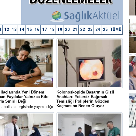
1
12
13
14
15
16
17
18
19
20
21
22
23
24
25
TÜMÜ
İlaçlarında Yeni Dönem:
Kolonoskopide Başarının Gizli
an Faydalar Yalnızca Kilo
Anahtarı: Yetersiz Bağırsak
la Sınırlı Değil
Temizliği Poliplerin Gözden
Kaçmasına Neden Oluyor
tabolism dergisinde yayımladığı
ndirme zayıflama ve diyabet
Uluslararası kılavuzlar, her 4 ila 5
inde kullanılan GLP-1 ilaçlarının
kolonoskopiden birinde bağırsak
ağışıklık ve organlar arası iletişim
temizliğinin yetersiz olduğunu ve bu
eri üzerinden kilo kaybından
durumun kanser öncüsü poliplerin
z biyolojik mekanizmaları
atlanmasına yol açabildiğini ortaya
iğini ortaya çıktı
koyuyor.