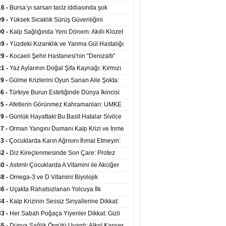
at Merkezlerinde Uzaktan Sağlık Hizmeti
16 -
Bursa’yı sarsan taciz iddiasında şok
ladı
şme!
09 -
Yüksek Sıcaklık Sürüş Güvenliğini
ürüyor: 40 Derecede Güvenli Sürüş Süresi 53
00 -
Kalp Sağlığında Yeni Dönem: Akıllı Klozet
kaya İniyor
ağı 30 Saniyede Ritim Bozukluğunu Tespit
39 -
Yüzdeki Kızarıklık ve Yanma Gül Hastalığı
yor
asea) Belirtisi Olabilir
29 -
Kocaeli Şehir Hastanesi'nin "Denizaltı"
ünümlü Ünitesi Hastalara Umut Oluyor
21 -
Yaz Aylarının Doğal Şifa Kaynağı: Kırmızı
eler Bağışıklığı ve Kalbi Koruyor
39 -
Gülme Krizlerini Oyun Sanan Aile Şokta:
Yaşındaki Çocuk 8 Kez Felç Geçirdi
36 -
Türkiye Burun Estetiğinde Dünya İkincisi
u
35 -
Afetlerin Görünmez Kahramanları: UMKE
 Kadrosuyla Görev Başında
29 -
Günlük Hayattaki Bu Basit Hatalar Sivilce
umunu Tetikliyor
27 -
Orman Yangını Dumanı Kalp Krizi ve İnme
ini Artırıyor
23 -
Çocuklarda Karın Ağrısını İhmal Etmeyin:
disit Habercisi Olabilir
42 -
Diz Kireçlenmesinde Son Çare: Protez
iyatı İle Yaşam Kalitesi Artıyor
40 -
Astımlı Çocuklarda A Vitamini ile Akciğer
mi Arasında Bağlantı Bulundu
38 -
Omega-3 ve D Vitamini Biyolojik
anmayı Yavaşlatabilir
36 -
Uçakta Rahatsızlanan Yolcuya İlk
ahale Sağlık Bakanı Memişoğlu'ndan Geldi
34 -
Kalp Krizinin Sessiz Sinyallerine Dikkat:
ızca Göğüs Ağrısıyla Gelmiyor
33 -
Her Sabah Poğaça Yiyenler Dikkat: Gizli
r ve Yağ Yükü Kalbi ve Bağırsakları Tehdit
55 -
Dünya Sağlık Örgütü Uyardı: Alkol Kanser