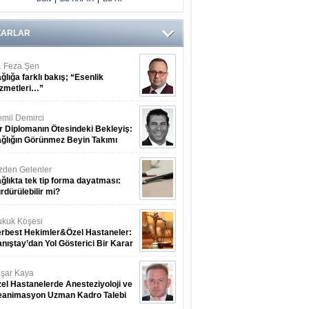
ZARLAR
. Feza Şen
ğlığa farklı bakış; “Esenlik
zmetleri…”
mil Demirci
r Diplomanın Ötesindeki Bekleyiş:
ğlığın Görünmez Beyin Takımı
zden Gelenler
ğlıkta tek tip forma dayatması:
rdürülebilir mi?
kuk Köşesi
rbest Hekimler&Özel Hastaneler:
nıştay’dan Yol Gösterici Bir Karar
şar Kaya
el Hastanelerde Anesteziyoloji ve
eanimasyon Uzman Kadro Talebi