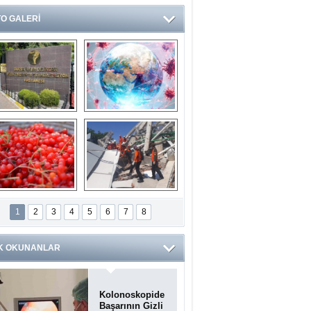
O GALERİ
Ve burası da bir 
14 soruda 
devlet hastanesi
Koronavirüs 
hakkında kendinizi 
test edin...
ilaburu meyvesi 
Endonezya’daki 
anserden koruyor
deprem: Ölü sayısı 
1
2
3
4
5
6
7
8
bin 203'e yükseldi
K OKUNANLAR
Kolonoskopide
Başarının Gizli