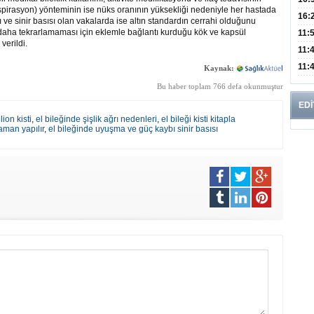
(aspirasyon) yönteminin ise nüks oranının yüksekliği nedeniyle her hastada
Edi
Risk
16:
 ve sinir basısı olan vakalarda ise altın standardın cerrahi olduğunu
r daha tekrarlamaması için eklemle bağlantı kurduğu kök ve kapsül
İns
11:
verildi.
Uzm
11:
Yıll
11:
Kaynak:
Enfe
Bu haber toplam 766 defa okunmuştur
EDİ
ion kisti
,
el bileğinde şişlik ağrı nedenleri
,
el bileği kisti kitapla
aman yapılır
,
el bileğinde uyuşma ve güç kaybı sinir basısı