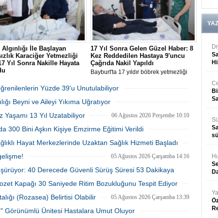
YA
Dr
Algınlığı İle Başlayan
17 Yıl Sonra Gelen Güzel Haber: 8
Sa
ızlık Karaciğer Yetmezliği
Kez Reddedilen Hastaya 9'uncu
Hi
 17 Yıl Sonra Nakille Hayata
Çağrıda Nakil Yapıldı
du
Bayburt'ta 17 yıldır böbrek yetmezliği
'da soğuk algınlığı şikayetiyle
nedeniyle diyalize giren 64 yaşındaki
Ce
 hastanede karaciğer yetmezliği
Mustafa Öztürk, 8 kez doku
Öğrenilenlerin Yüzde 39'u Unutulabiliyor
Bi
 konulan Özlem Aydemir, 17 yıldır
uyumsuzluğu sebebiyle hüsrana
06 Ağustos 2026 Perşembe 10:53
Sa
lığı Beyni ve Aileyi Yıkıma Uğratıyor
iği müjdeli habere kadavradan
uğramasının ardından 9'uncu kez
 başarılı nakille kavuştu.
bulunan kadavra böbrekle yeniden
06 Ağustos 2026 Perşembe 10:45
z Yaşamı 13 Yıl Uzatabiliyor
06 Ağustos 2026 Perşembe 10:10
hayata tutundu.
Si
Sa
a 300 Bini Aşkın Kişiye Emzirme Eğitimi Verildi
sü
05 Ağustos 2026 Çarşamba 15:28
ağlıklı Hayat Merkezlerinde Uzaktan Sağlık Hizmeti Başladı
05 Ağustos 2026 Çarşamba 14:28
gelişme!
05 Ağustos 2026 Çarşamba 14:16
Hu
Se
üşürüyor: 40 Derecede Güvenli Sürüş Süresi 53 Dakikaya
Da
lozet Kapağı 30 Saniyede Ritim Bozukluğunu Tespit Ediyor
05 Ağustos 2026 Çarşamba 14:09
Ya
05 Ağustos 2026 Çarşamba 14:00
ığı (Rozasea) Belirtisi Olabilir
05 Ağustos 2026 Çarşamba 13:39
Öz
R
tı" Görünümlü Ünitesi Hastalara Umut Oluyor