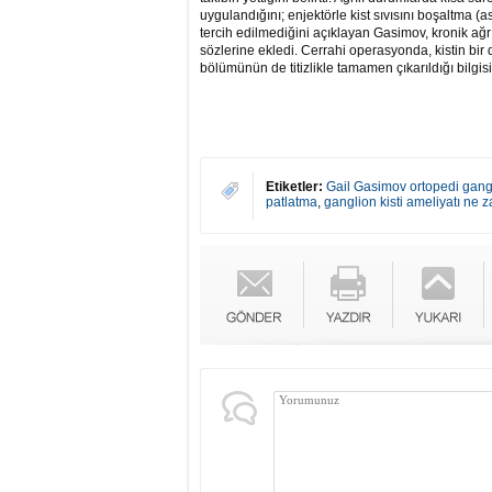
uygulandığını; enjektörle kist sıvısını boşaltma 
tercih edilmediğini açıklayan Gasimov, kronik ağrı
sözlerine ekledi. Cerrahi operasyonda, kistin bi
bölümünün de titizlikle tamamen çıkarıldığı bilgisi 
Etiketler:
Gail Gasimov ortopedi gangl
patlatma
,
ganglion kisti ameliyatı ne z