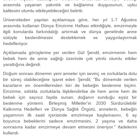
arasında yaşanan yakınlık ve bağlanma duygusunun, uyku
kalitesini olumlu etkileyebileceğini belirtti.
Üniversiteden yapılan açıklamaya göre, her yıl 1-7 Ağustos
arasında kutlanan Dünya Emzirme Haftası etkinliğiyle, emzirmeyle
ilgili konularda farkındalığı artırmak ve dünya genelinde anne
sütüyle beslenilmesini desteklemek ve yaygınlaştırmak
hedefleniyor.
Açıklamada görüşlerine yer verilen Gül Şendil, emzirmenin hem
bebek hem de anne sağlığı üzerinde çok yönlü olumlu etkiler
yarattığına değindi.
Doğum sonrası dönemin yeni anneler için sevinç ve zorluklarla dolu
bir süreç olabileceğine işaret eden Şendil, "Bu dönemde verilen
kararların en önemlilerinden biri de bebeğin beslenme biçimi.
Emzirme, sıklıkla zorluklarla ilişkilendirilse de hem anne hem de
bebek için sayısız fayda sunan, doğanın sunduğu eşsiz bir
beslenme yöntemi. Birleşmiş Milletler'in 2030 Sürdürülebilir
Kalkınma Hedefleri ve Dünya Sağlık Örgütü, annelerin, bebeğin
yaşamının ilk saati içerisinde emzirmeye başlamasını, 6 ay
boyunca bebeklerini sadece emzirmesini, 2 yaşına ve daha
sonrasına kadar emzirmeye devam etmesini öneriyor." ifadelerini
kullandı.