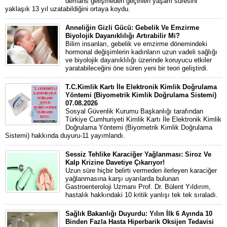
demans gelişmeden geçirilen yaşam süresini
yaklaşık 13 yıl uzatabildiğini ortaya koydu.
Anneliğin Gizli Gücü: Gebelik Ve Emzirme
Biyolojik Dayanıklılığı Artırabilir Mi?
Bilim insanları, gebelik ve emzirme dönemindeki
hormonal değişimlerin kadınların uzun vadeli sağlığı
ve biyolojik dayanıklılığı üzerinde koruyucu etkiler
yaratabileceğini öne süren yeni bir teori geliştirdi.
T.C.Kimlik Kartı İle Elektronik Kimlik Doğrulama
Yöntemi (Biyometrik Kimlik Doğrulama Sistemi)
07.08.2026
Sosyal Güvenlik Kurumu Başkanlığı tarafından
Türkiye Cumhuriyeti Kimlik Kartı İle Elektronik Kimlik
Doğrulama Yöntemi (Biyometrik Kimlik Doğrulama
Sistemi) hakkında duyuru-11 yayımlandı.
Sessiz Tehlike Karaciğer Yağlanması: Siroz Ve
Kalp Krizine Davetiye Çıkarıyor!
Uzun süre hiçbir belirti vermeden ilerleyen karaciğer
yağlanmasına karşı uyarılarda bulunan
Gastroenteroloji Uzmanı Prof. Dr. Bülent Yıldırım,
hastalık hakkındaki 10 kritik yanlışı tek tek sıraladı.
Sağlık Bakanlığı Duyurdu: Yılın İlk 6 Ayında 10
Binden Fazla Hasta Hiperbarik Oksijen Tedavisi