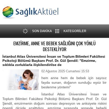
SON DAKİKA
KATEGORİLER
EMZİRME, ANNE VE BEBEK SAĞLIĞINI ÇOK YÖNLÜ
DESTEKLİYOR
İstanbul Atlas Üniversitesi İnsan ve Toplum Bilimleri Fakültesi
Psikoloji Bölümü Başkanı Prof. Dr. Gül Şendil: "Emzirme,
sıklıkla zorluklarla ilişkilendirilse de
02 Ağustos 2025 Cumartesi 15:53
hem anne hem de bebek için sayısız
fayda sunan, doğanın sunduğu eşsiz bir
beslenme yöntemi"
İstanbul Atlas Üniversitesi İnsan ve
Toplum Bilimleri Fakültesi Psikoloji Bölümü Başkanı Prof. Dr. Gül
Şendil, emzirmenin doğum sonrası depresyon ve anksiyete riskini
önemli ölçüde azalttığını, emzirme sırasında anneyle bebeği