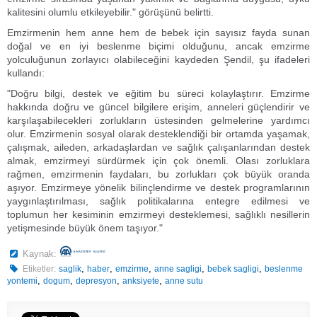
kalitesini olumlu etkileyebilir." görüşünü belirtti.
Emzirmenin hem anne hem de bebek için sayısız fayda sunan
doğal ve en iyi beslenme biçimi olduğunu, ancak emzirme
yolculuğunun zorlayıcı olabileceğini kaydeden Şendil, şu ifadeleri
kullandı:
"Doğru bilgi, destek ve eğitim bu süreci kolaylaştırır. Emzirme
hakkında doğru ve güncel bilgilere erişim, anneleri güçlendirir ve
karşılaşabilecekleri zorlukların üstesinden gelmelerine yardımcı
olur. Emzirmenin sosyal olarak desteklendiği bir ortamda yaşamak,
çalışmak, aileden, arkadaşlardan ve sağlık çalışanlarından destek
almak, emzirmeyi sürdürmek için çok önemli. Olası zorluklara
rağmen, emzirmenin faydaları, bu zorlukları çok büyük oranda
aşıyor. Emzirmeye yönelik bilinçlendirme ve destek programlarının
yaygınlaştırılması, sağlık politikalarına entegre edilmesi ve
toplumun her kesiminin emzirmeyi desteklemesi, sağlıklı nesillerin
yetişmesinde büyük önem taşıyor."
Kaynak:
,
,
,
,
,
Etiketler:
saglik
haber
emzirme
anne sagligi
bebek sagligi
beslenme
,
,
,
,
yontemi
dogum
depresyon
anksiyete
anne sutu