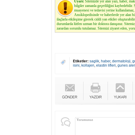
Uyarı:
Sitemizde yer alan yazı, haber, maka
bilgiler zamanla geçerliliğini kaybedebilir
muayenesi ve tedavisi yerine kullanılamaz, 
Ansiklopedisinde ve haberlerde yer alan bi
ilaçlarla etkileşime girerek ciddi yan etkiler oluşturabilir
durumlarda lütfen uzman bir doktora danışınız. Sitemi
zarardan sorumlu tutulamaz. Sitemizi ziyaret eden, yoru
Etiketler:
saglik
,
haber
,
dermatoloji
,
g
isini
,
kollajen
,
elastin lifleri
,
gunes alerj