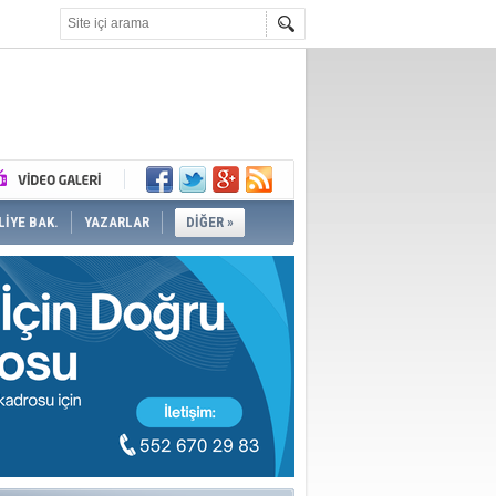
İYE BAK.
YAZARLAR
DİĞER »