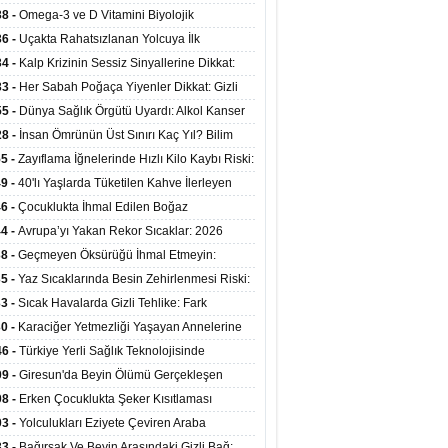
mi Arasında Bağlantı Bulundu
38 -
Omega-3 ve D Vitamini Biyolojik
anmayı Yavaşlatabilir
36 -
Uçakta Rahatsızlanan Yolcuya İlk
ahale Sağlık Bakanı Memişoğlu'ndan Geldi
34 -
Kalp Krizinin Sessiz Sinyallerine Dikkat:
ızca Göğüs Ağrısıyla Gelmiyor
33 -
Her Sabah Poğaça Yiyenler Dikkat: Gizli
r ve Yağ Yükü Kalbi ve Bağırsakları Tehdit
55 -
Dünya Sağlık Örgütü Uyardı: Alkol Kanser
yor
ini Doğrudan Artırıyor
28 -
İnsan Ömrünün Üst Sınırı Kaç Yıl? Bilim
anlarından Yeni Yaşam Süresi Modeli
55 -
Zayıflama İğnelerinde Hızlı Kilo Kaybı Riski:
anlar Hekim Kontrolü Şart Diyor
49 -
40'lı Yaşlarda Tüketilen Kahve İlerleyen
arda Zihinsel ve Fiziksel Sağlığı Koruyor
46 -
Çocuklukta İhmal Edilen Boğaz
ksiyonu İleride Kalp Kapağını Bozabiliyor
44 -
Avrupa’yı Yakan Rekor Sıcaklar: 2026
iran Ayında 10 Binden Fazla Can Kaybı
38 -
Geçmeyen Öksürüğü İhmal Etmeyin:
iğer Korunarak Tümörden Kurtuldu
35 -
Yaz Sıcaklarında Besin Zehirlenmesi Riski:
ta Kalan Gıdalara Dikkat
33 -
Sıcak Havalarda Gizli Tehlike: Fark
meyen Sıvı Kaybı Organları Tehdit Ediyor
30 -
Karaciğer Yetmezliği Yaşayan Annelerine
undan Hayat Veren Doku Nakli
46 -
Türkiye Yerli Sağlık Teknolojisinde
yor: 40 Ülkeye Solunum Cihazı İhraç Ediliyor
09 -
Giresun'da Beyin Ölümü Gerçekleşen
inin Organları 4 Hastaya Yaşam Umudu Oldu
08 -
Erken Çocuklukta Şeker Kısıtlaması
ans Riskini Yüzde 23 Azaltıyor
03 -
Yolculukları Eziyete Çeviren Araba
asına Karşı Etkili Önlemler
33 -
Bağırsak Ve Beyin Arasındaki Gizli Bağ: