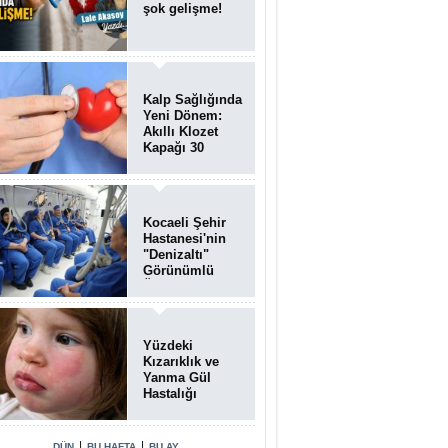
şok gelişme!
Kalp Sağlığında
Yeni Dönem:
Akıllı Klozet
Kapağı 30
Saniyede Ritim
Bozukluğunu
Tespit Ediyor
Kocaeli Şehir
Hastanesi'nin
"Denizaltı"
Görünümlü
Ünitesi
Hastalara Umut
Oluyor
Yüzdeki
Kızarıklık ve
Yanma Gül
Hastalığı
(Rozasea)
Belirtisi Olabilir
|
|
DÜN
BU HAFTA
BU AY