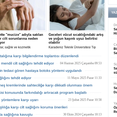
di.
sağlaması hedefleniyor.
YA
Dr
Sa
Hi
ette "mucize" adıyla satılan
Geceleri vücut sıcaklığındaki artış
r cilt sorunlarına neden
ve yoğun kaşıntı uyuz belirtisi
iyor
olabilir
Ce
r, sağlık ve kozmetik
Karadeniz Teknik Üniversitesi Tıp
Bi
inin satışında "mucize"
Fakültesi Farabi Hastanesi Deri ve
Sa
inin kullanılmasının yanlış
Zührevi Hastalıkları Uzmanı Doç. Dr.
lığına karşı bilgilendirme toplantısı düzenlendi
u, tanınmış (influencer) kişilerin
Leyla Baykal Selçuk, uyuzun en belirgin
30 Temmuz 2025 Çarşamba 15:53
mendil cilt sağlığını tehdit ediyor
gi bir ürünü tanıtmadan önce
özelliğinin geceleri vücut sıcaklığındaki
04 Haziran 2025 Çarşamba 09:53
Si
 araştırmaları gerektiğini bildirdi.
artış ve yoğun kaşıntı olduğunu bildirdi.
Sa
çin tedavi gören hastaya botoks yöntemi uygulandı
sü
27 Mayıs 2025 Salı 13:58
lığını tehdit ediyor
11 Mayıs 2025 Pazar 11:33
Hu
neş kremlerinde sahteciliğe karşı dikkatli olunması önem
Se
etkisi konusunda farkındalığı artıracak program başlattı
Da
05 Mayıs 2025 Pazartesi 11:08
10 Nisan 2025 Perşembe 12:33
z yöntemlere karşı uyarı
23 Şubat 2025 Pazar 10:58
Ya
lığa karşı cilt sağlığını koruma önerileri
Öz
R
28 Kasım 2024 Perşembe 11:58
a sağlığına kavuştu
30 Ekim 2024 Çarşamba 18:13