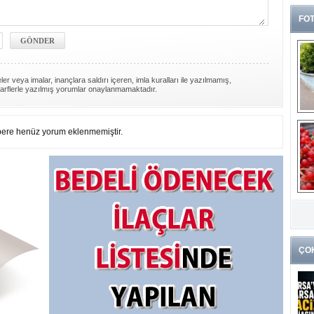
FOT
er veya imalar, inançlara saldırı içeren, imla kuralları ile yazılmamış,
arflerle yazılmış yorumlar onaylanmamaktadır.
ere henüz yorum eklenmemiştir.
G
k
ÇO