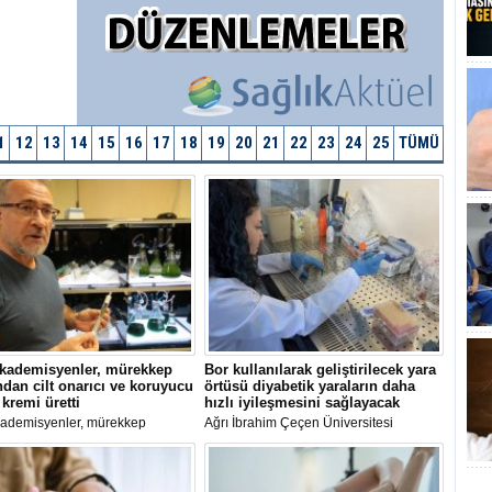
1
12
13
14
15
16
17
18
19
20
21
22
23
24
25
TÜMÜ
akademisyenler, mürekkep
Bor kullanılarak geliştirilecek yara
ndan cilt onarıcı ve koruyucu
örtüsü diyabetik yaraların daha
kremi üretti
hızlı iyileşmesini sağlayacak
kademisyenler, mürekkep
Ağrı İbrahim Çeçen Üniversitesi
dan elde edilen melanin
öncülüğünde bor kullanılarak
i ve mikroalglerden izole edilen
geliştirilecek yara örtüsünün, diyabete
ntioksidan bileşenlerle cilt
bağlı yaraların enfeksiyon kapma riskini
 ve koruyucu güneş kremi
azaltarak daha hızlı iyileşmesini