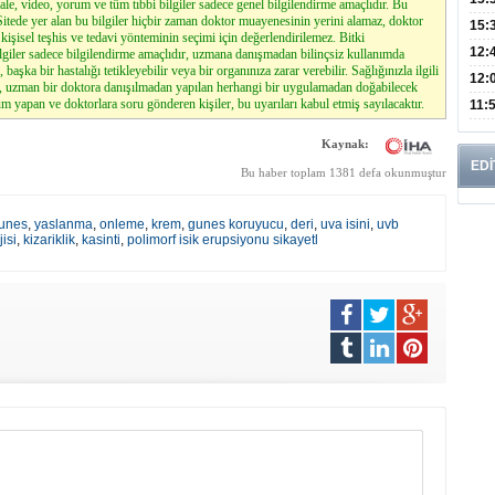
le, video, yorum ve tüm tıbbi bilgiler sadece genel bilgilendirme amaçlıdır. Bu
. Sitede yer alan bu bilgiler hiçbir zaman doktor muayenesinin yerini alamaz, doktor
Mikr
15:
kişisel teşhis ve tedavi yönteminin seçimi için değerlendirilemez. Bitki
Günl
12:
lgiler sadece bilgilendirme amaçlıdır, uzmana danışmadan bilinçsiz kullanımda
, başka bir hastalığı tetikleyebilir veya bir organınıza zarar verebilir. Sağlığınızla ilgili
Bro
12:
z, uzman bir doktora danışılmadan yapılan herhangi bir uygulamadan doğabilecek
Azal
m yapan ve doktorlara soru gönderen kişiler, bu uyarıları kabul etmiş sayılacaktır.
Bu H
11:
mü?
Kaynak:
EDİ
Bu haber toplam 1381 defa okunmuştur
unes
,
yaslanma
,
onleme
,
krem
,
gunes koruyucu
,
deri
,
uva isini
,
uvb
isi
,
kizariklik
,
kasinti
,
polimorf isik erupsiyonu sikayetl