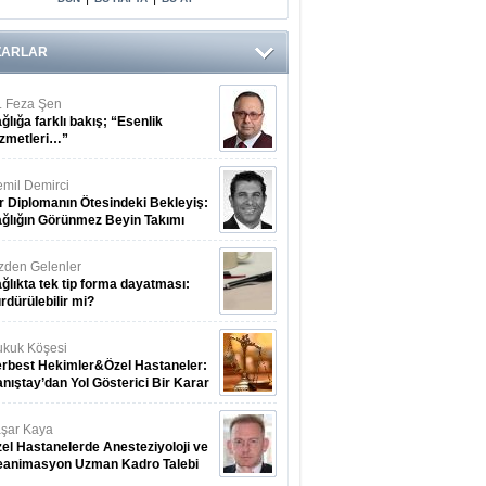
ZARLAR
. Feza Şen
ğlığa farklı bakış; “Esenlik
zmetleri…”
mil Demirci
r Diplomanın Ötesindeki Bekleyiş:
ğlığın Görünmez Beyin Takımı
zden Gelenler
ğlıkta tek tip forma dayatması:
rdürülebilir mi?
kuk Köşesi
rbest Hekimler&Özel Hastaneler:
nıştay’dan Yol Gösterici Bir Karar
şar Kaya
el Hastanelerde Anesteziyoloji ve
eanimasyon Uzman Kadro Talebi