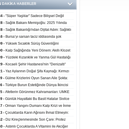
N DAKİKA HABERLER
34 -
"Süper Yaşlılar" Sadece Bilişsel Değil
ksel Olarak da Daha Sağlıklı Yaşıyor
28 -
Sağlık Bakanı Memişoğlu: 2025 Yılında
Bini Aşkın Kişiye Emzirme Eğitimi Verildi
28 -
Sağlık Bakanlığı'ndan Dijital Adım: Sağlıklı
at Merkezlerinde Uzaktan Sağlık Hizmeti
16 -
Bursa’yı sarsan taciz iddiasında şok
ladı
şme!
09 -
Yüksek Sıcaklık Sürüş Güvenliğini
ürüyor: 40 Derecede Güvenli Sürüş Süresi 53
00 -
Kalp Sağlığında Yeni Dönem: Akıllı Klozet
kaya İniyor
ağı 30 Saniyede Ritim Bozukluğunu Tespit
39 -
Yüzdeki Kızarıklık ve Yanma Gül Hastalığı
yor
asea) Belirtisi Olabilir
29 -
Kocaeli Şehir Hastanesi'nin "Denizaltı"
ünümlü Ünitesi Hastalara Umut Oluyor
21 -
Yaz Aylarının Doğal Şifa Kaynağı: Kırmızı
eler Bağışıklığı ve Kalbi Koruyor
39 -
Gülme Krizlerini Oyun Sanan Aile Şokta:
Yaşındaki Çocuk 8 Kez Felç Geçirdi
36 -
Türkiye Burun Estetiğinde Dünya İkincisi
u
35 -
Afetlerin Görünmez Kahramanları: UMKE
 Kadrosuyla Görev Başında
29 -
Günlük Hayattaki Bu Basit Hatalar Sivilce
umunu Tetikliyor
27 -
Orman Yangını Dumanı Kalp Krizi ve İnme
ini Artırıyor
23 -
Çocuklarda Karın Ağrısını İhmal Etmeyin:
disit Habercisi Olabilir
42 -
Diz Kireçlenmesinde Son Çare: Protez
iyatı İle Yaşam Kalitesi Artıyor
40 -
Astımlı Çocuklarda A Vitamini ile Akciğer