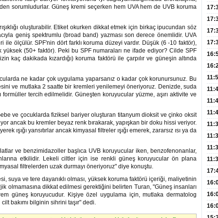
lerinden sorumludurlar. Güneş kremi seçerken hem UVA hem de UVB koruma
Hac
17:
Yaşl
17:
lığı oluşturabilir. Etiket okurken dikkat etmek için birkaç ipucundan söz
Müd
17:
cıyla geniş spektrumlu (broad band) yazması son derece önemlidir. UVA
Yaln
17:
le ölçülür. SPF'nin dört farklı koruma düzeyi vardır. Düşük (6 -10 faktör),
çok yüksek (50+ faktör). Peki bu SPF numaraları ne ifade ediyor? Cilde SPF
Şeke
16:
izin kaç dakikada kızardığı) koruma faktörü ile çarpılır ve güneşin altında
Edi
Risk
16:
İns
11:
cularda ne kadar çok uygulama yaparsanız o kadar çok korunursunuz. Bu
ini ve mutlaka 2 saatte bir kremleri yenilemeyi öneriyoruz. Denizde, suda
Uzm
11:
ormüller tercih edilmelidir. Güneşten koruyucular yüzme, aşırı aktivite ve
Yıll
11:
Enfe
11:
Gebe ve çocuklarda fiziksel bariyer oluşturan titanyum dioksit ve çinko oksit
üküyor ancak bu kremler beyaz renk bırakarak, yapışkan bir doku hissi veriyor.
Haz
11:
yerek ışığı yansıtırlar ancak kimyasal filtreler ışığı emerek, zararsız ısı ya da
Akc
11:
Açık
11:
isilatlar ve benzimidazoller başlıca UVB koruyucular iken, benzofenonanlar,
nlarına etkilidir. Lekeli ciltler için ise renkli güneş koruyucular ön plana
Edil
11:
kimyasal filtrelerden uzak durmayı öneriyoruz" diye konuştu.
Oğl
17:
, suya ve tere dayanıklı olması, yüksek koruma faktörü içeriği, maliyetinin
Büyü
16:
lerjik olmamasına dikkat edilmesi gerektiğini belirten Turan, "Güneş insanları
Kiş
16:
 krem güneş koruyucudur. Kişiye özel uygulama için, mutlaka dermatolog
t bakımı bilginin sihrini taşır" dedi.
Dem
16:
Tutm
15: