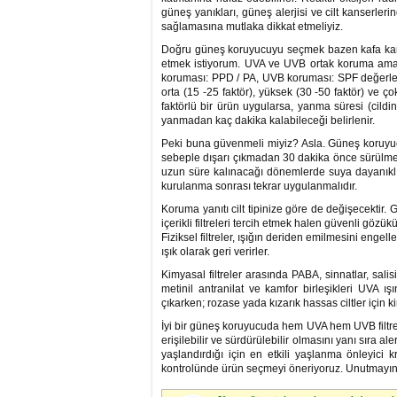
güneş yanıkları, güneş alerjisi ve cilt kanser
sağlamasına mutlaka dikkat etmeliyiz.
Doğru güneş koruyucuyu seçmek bazen kafa karışık
etmek istiyorum. UVA ve UVB ortak koruma ama
koruması: PPD / PA, UVB koruması: SPF değerleri i
orta (15 -25 faktör), yüksek (30 -50 faktör) ve 
faktörlü bir ürün uygularsa, yanma süresi (cildin
yanmadan kaç dakika kalabileceği belirlenir.
Peki buna güvenmeli miyiz? Asla. Güneş koruyu
sebeple dışarı çıkmadan 30 dakika önce sürülmes
uzun süre kalınacağı dönemlerde suya dayanıklı f
kurulanma sonrası tekrar uygulanmalıdır.
Koruma yanıtı cilt tipinize göre de değişecektir. 
içerikli filtreleri tercih etmek halen güvenli göz
Fiziksel filtreler, ışığın deriden emilmesini engelle
ışık olarak geri verirler.
Kimyasal filtreler arasında PABA, sinnatlar, sal
metinil antranilat ve kamfor birleşikleri UVA ışı
çıkarken; rozase yada kızarık hassas ciltler için 
İyi bir güneş koruyucuda hem UVA hem UVB filtresi
erişilebilir ve sürdürülebilir olmasını yanı sıra a
yaşlandırdığı için en etkili yaşlanma önleyici
kontrolünde ürün seçmeyi öneriyoruz. Unutmayın cil