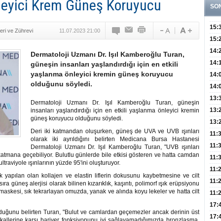
leyici Krem Güneş Koruyucu
SO
15:
eri ve Zührevi
11.07.2023 21:00
Fizi
15:
300 
14:
Dermatoloji Uzmanı Dr. Işıl Kamberoğlu Turan,
Hay
14:
güneşin insanları yaşlandırdığı için en etkili
yaşlanma önleyici kremin güneş koruyucu
Baş
geli
14:
olduğunu söyledi.
Düş
14:
Daki
Kap
13:
Dermatoloji Uzmanı Dr. Işıl Kamberoğlu Turan, güneşin
Edi
(Roz
13:
insanları yaşlandırdığı için en etkili yaşlanma önleyici kremin
güneş koruyucu olduğunu söyledi.
Gör
13:
Deri iki katmandan oluşurken, güneş de UVA ve UVB ışınları
Meyv
11:
olarak iki ayrıldığını belirten Medicana Bursa Hastanesi
3,5 
11:
Dermatoloji Uzmanı Dr. Işıl Kamberoğlu Turan, "UVB ışınları
 katmana geçebiliyor. Bulutlu günlerde bile etkisi gösteren ve hatta camdan
Old
11:
traviyole ışınlarının yüzde 95'ini oluşturuyor.
Dev
11:
k yapılan olan kollajen ve elastin liflerin dokusunu kaybetmesine ve cilt
Oluş
11:
ra güneş alerjisi olarak bilinen kızarıklık, kaşıntı, polimorf ışık erüpsiyonu
 maskesi, sık tekrarlayan omuzda, yanak ve alında koyu lekeler ve hatta cilt
Risk
11:
Apan
17:
urduğunu belirten Turan, "Bulut ve camlardan geçemezler ancak derinin üst
Amel
17:
dikallerine karşı bariyer fonksiyonunu iyi sağlayamadığımızda bronzlaşma,