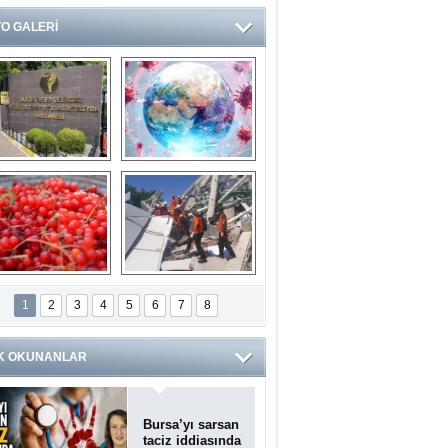
O GALERİ
Ve burası da bir 
14 soruda 
devlet hastanesi
Koronavirüs 
hakkında kendinizi 
test edin...
ilaburu meyvesi 
Endonezya’daki 
anserden koruyor
deprem: Ölü sayısı 
1
2
3
4
5
6
7
8
bin 203'e yükseldi
K OKUNANLAR
Bursa’yı sarsan
taciz iddiasında