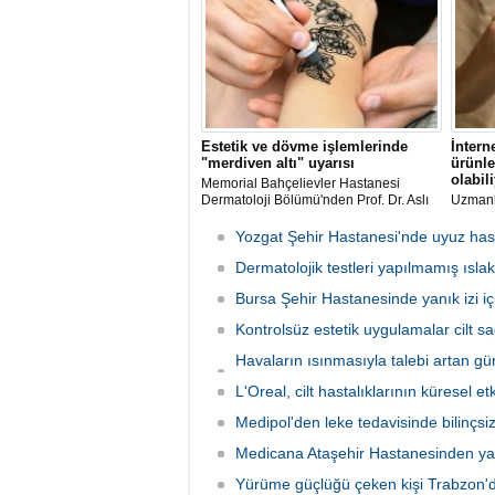
konusunda uyarılması gerektiğini
geliştir
bildirdi.
Estetik ve dövme işlemlerinde
İntern
"merdiven altı" uyarısı
ürünle
olabil
Memorial Bahçelievler Hastanesi
Dermatoloji Bölümü'nden Prof. Dr. Aslı
Uzmanla
Tatlıparmak: "İşlemi yaptıracağınız yerin
ürünler
sağlık sertifikaları, sterilizasyon
kelimes
Yozgat Şehir Hastanesi'nde uyuz hasta
prosedürleri, kullanılan mürekkep veya
olduğun
malzeme içerikleri hakkında bilgi alın.
Dermatolojik testleri yapılmamış ıslak 
herhan
mutlaka
Bursa Şehir Hastanesinde yanık izi i
Kontrolsüz estetik uygulamalar cilt sağ
Havaların ısınmasıyla talebi artan gü
taşıyor
L'Oreal, cilt hastalıklarının küresel 
Medipol'den leke tedavisinde bilinçsi
Medicana Ataşehir Hastanesinden yaşlı
Yürüme güçlüğü çeken kişi Trabzon'd