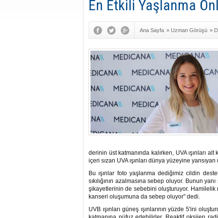
En Etkili Yaşlanma Ön
Ana Sayfa
»
Uzman Görüşü
»
D
Hastalıklar
derinin üst katmanında kalırken, UVA ışınları alt
içeri sızan UVA ışınları dünya yüzeyine yansıyan ul
Bu ışınlar foto yaşlanma dediğimiz cildin deste
sıkılığının azalmasına sebep oluyor. Bunun yanı sı
şikayetlerinin de sebebini oluşturuyor. Hamilelik
kanseri oluşumuna da sebep oluyor" dedi.
UVB ışınları güneş ışınlarının yüzde 5'ini oluşt
katmanına nüfuz edebilirler. Reaktif oksijen ra