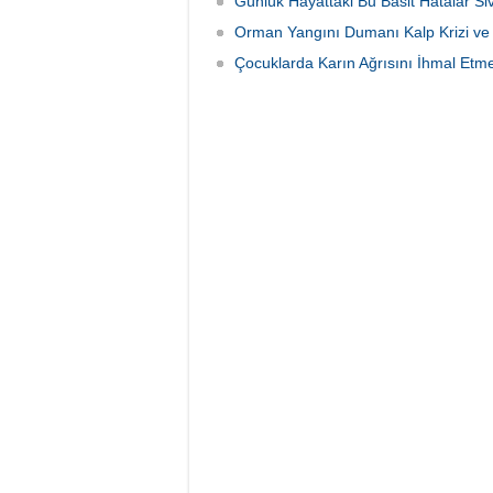
Günlük Hayattaki Bu Basit Hatalar Si
Orman Yangını Dumanı Kalp Krizi ve İ
Çocuklarda Karın Ağrısını İhmal Etmey