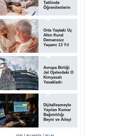
Tatilinde
Öğrenilenlerin
Yüzde 39'u
Unutulabiliyor
Orta Yaştaki Üç
Altın Kural
Demanssız
Yaşamı 13 Yıl
Uzatabiliyor
Avrupa Birliği
Jel Ojelerdeki O
Kimyasalı
Yasakladı:
Kısırlık ve Alerji
Riski Uyarısı
Dijitalleşmeyle
Yayılan Kumar
Bağımlılığı
Beyni ve Aileyi
Yıkıma
Uğratıyor
|
|
DÜN
BU HAFTA
BU AY