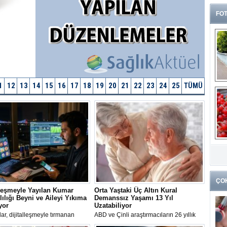
FOT
1
12
13
14
15
16
17
18
19
20
21
22
23
24
25
TÜMÜ
G
k
ÇO
lleşmeyle Yayılan Kumar
Orta Yaştaki Üç Altın Kural
ılığı Beyni ve Aileyi Yıkıma
Demanssız Yaşamı 13 Yıl
yor
Uzatabiliyor
r, dijitalleşmeyle tırmanan
ABD ve Çinli araştırmacıların 26 yıllık
ağımlılığının basit bir alışkanlık
takibe dayanan yeni çalışması, orta