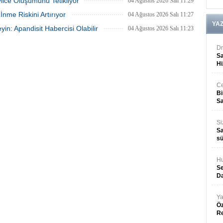
vilce Oluşumunu Tetikliyor
04 Ağustos 2026 Salı 11:29
nme Riskini Artırıyor
04 Ağustos 2026 Salı 11:27
YA
in: Apandisit Habercisi Olabilir
04 Ağustos 2026 Salı 11:23
Dr
Sa
Hi
Ce
Bi
Sa
Si
Sa
sü
Hu
Se
Da
Ya
Öz
R