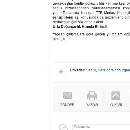
gerçekleştiği kentte dokuz yıldır kan merkezi o
sağlık hizmetlerinden yararlanamaması ko
yaptı. Toplantıda konuşan TTB Merkez Konseyi
eşitsizliklerin aşı konusunda da gözlemlendiğini
derinleştirdiğini sözlerine ekledi.
Urfa Doğurganlık Hızında Birinci!
Yapılan çalışmalara göre geçen yıl toplam doğu
olmuştu.
Etiketler:
Sağlık
,
illere göre doğurganl