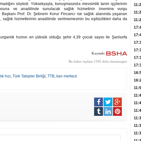
lmadığını söyledi. Yüksekyayla, konuşmasında mevsimlik tarım işçilerinin
Dev
11:
nusuna ve anadilinde sunulacak sağlık hizmetinin önemine vurgu
Oluş
11:
 Başkanı Prof. Dr. Şebnem Korur Fincancı ise sağlık alanında yaşanan
, sağlık hizmetlerinin anadilinde verilmemesinin bu eşitsizlikleri daha da
Risk
11:
Apan
17:
Amel
17:
rganlık hızının en yüksük olduğu şehir 4,39 çocuk sayısı ile Şanlıurfa
Hac
17:
Yaşl
17:
Kaynak:
Müd
17:
Bu haber toplam 1595 defa okunmuştur
Yaln
17:
Şeke
16:
ık hızı
,
Türk Tabipler Birliği
,
TTB
,
kan merkezi
Edi
Risk
16:
İns
11:
Uzm
11:
Yıll
11:
Enfe
11:
Haz
11:
Akc
11:
Açık
11:
Edil
11: