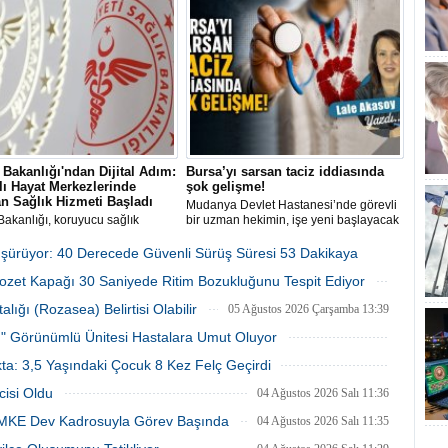
ıbbi bir kriz olduğuna dikkat
yaşlarda kan basıncını korumanın,
; hastalığın beyin aktivasyonunu
sigara içmemenin ve diyabetten
0 düşürdüğünü ve aile yapısını
korunmanın demansı geciktirerek
n sarstığını açıkladı.
zihinsel sağlığı 13 yıl uzattığını ortaya
koydu.
 Bakanlığı'ndan Dijital Adım:
Bursa’yı sarsan taciz iddiasında
lı Hayat Merkezlerinde
şok gelişme!
n Sağlık Hizmeti Başladı
Mudanya Devlet Hastanesi’nde görevli
Bakanlığı, koruyucu sağlık
bir uzman hekimin, işe yeni başlayacak
erini dijital ortama taşıyarak
firma personeli genç kadını poliklinik
n Hasta Değerlendirme
odasında taciz ettiği iddiası üzerine adli
üşürüyor: 40 Derecede Güvenli Sürüş Süresi 53 Dakikaya
’ni (UHDS) 81 ildeki Sağlıklı
ve idari soruşturma başlatıldı.
lozet Kapağı 30 Saniyede Ritim Bozukluğunu Tespit Ediyor
Merkezlerinde kullanıma sundu.
05 Ağustos 2026 Çarşamba 14:09
05 Ağustos 2026 Çarşamba 14:00
ığı (Rozasea) Belirtisi Olabilir
05 Ağustos 2026 Çarşamba 13:39
tı" Görünümlü Ünitesi Hastalara Umut Oluyor
05 Ağustos 2026 Çarşamba 13:29
ta: 3,5 Yaşındaki Çocuk 8 Kez Felç Geçirdi
04 Ağustos 2026 Salı 11:39
cisi Oldu
04 Ağustos 2026 Salı 11:36
UMKE Dev Kadrosuyla Görev Başında
04 Ağustos 2026 Salı 11:35