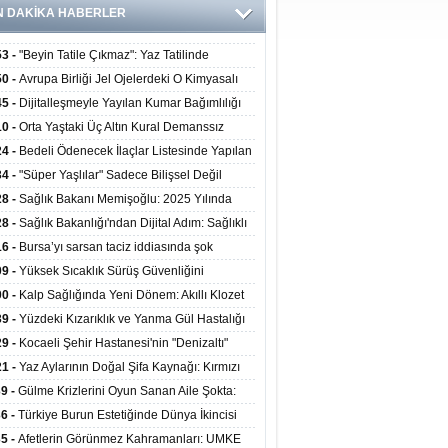
N DAKİKA HABERLER
53 -
"Beyin Tatile Çıkmaz": Yaz Tatilinde
nilenlerin Yüzde 39'u Unutulabiliyor
50 -
Avrupa Birliği Jel Ojelerdeki O Kimyasalı
kladı: Kısırlık ve Alerji Riski Uyarısı
45 -
Dijitalleşmeyle Yayılan Kumar Bağımlılığı
i ve Aileyi Yıkıma Uğratıyor
10 -
Orta Yaştaki Üç Altın Kural Demanssız
mı 13 Yıl Uzatabiliyor
24 -
Bedeli Ödenecek İlaçlar Listesinde Yapılan
enlemeler Hakkında Duyuru 2026/30
34 -
"Süper Yaşlılar" Sadece Bilişsel Değil
ksel Olarak da Daha Sağlıklı Yaşıyor
28 -
Sağlık Bakanı Memişoğlu: 2025 Yılında
Bini Aşkın Kişiye Emzirme Eğitimi Verildi
28 -
Sağlık Bakanlığı'ndan Dijital Adım: Sağlıklı
at Merkezlerinde Uzaktan Sağlık Hizmeti
16 -
Bursa’yı sarsan taciz iddiasında şok
ladı
şme!
09 -
Yüksek Sıcaklık Sürüş Güvenliğini
ürüyor: 40 Derecede Güvenli Sürüş Süresi 53
00 -
Kalp Sağlığında Yeni Dönem: Akıllı Klozet
kaya İniyor
ağı 30 Saniyede Ritim Bozukluğunu Tespit
39 -
Yüzdeki Kızarıklık ve Yanma Gül Hastalığı
yor
asea) Belirtisi Olabilir
29 -
Kocaeli Şehir Hastanesi'nin "Denizaltı"
ünümlü Ünitesi Hastalara Umut Oluyor
21 -
Yaz Aylarının Doğal Şifa Kaynağı: Kırmızı
eler Bağışıklığı ve Kalbi Koruyor
39 -
Gülme Krizlerini Oyun Sanan Aile Şokta:
Yaşındaki Çocuk 8 Kez Felç Geçirdi
36 -
Türkiye Burun Estetiğinde Dünya İkincisi
u
35 -
Afetlerin Görünmez Kahramanları: UMKE