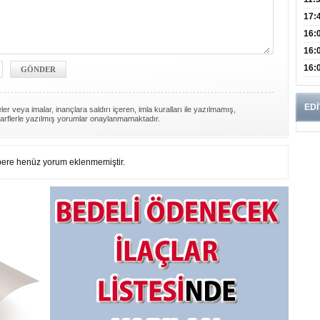
Oğl
17:
Büyü
16:
Kiş
16:
Dem
16:
Tutm
EDİ
er veya imalar, inançlara saldırı içeren, imla kuralları ile yazılmamış,
arflerle yazılmış yorumlar onaylanmamaktadır.
ere henüz yorum eklenmemiştir.