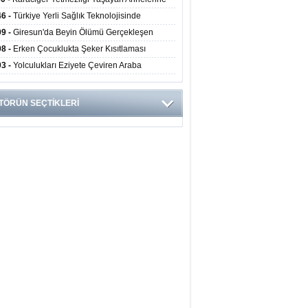
undan Hayat Veren Doku Nakli
46 -
Türkiye Yerli Sağlık Teknolojisinde
yor: 40 Ülkeye Solunum Cihazı İhraç Ediliyor
09 -
Giresun'da Beyin Ölümü Gerçekleşen
inin Organları 4 Hastaya Yaşam Umudu Oldu
08 -
Erken Çocuklukta Şeker Kısıtlaması
ans Riskini Yüzde 23 Azaltıyor
03 -
Yolculukları Eziyete Çeviren Araba
asına Karşı Etkili Önlemler
TÖRÜN SEÇTİKLERİ