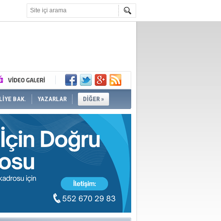
İYE BAK.
YAZARLAR
DİĞER »