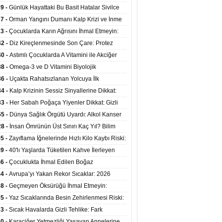
 Kadrosuyla Görev Başında
29 -
Günlük Hayattaki Bu Basit Hatalar Sivilce
umunu Tetikliyor
27 -
Orman Yangını Dumanı Kalp Krizi ve İnme
ini Artırıyor
23 -
Çocuklarda Karın Ağrısını İhmal Etmeyin:
disit Habercisi Olabilir
42 -
Diz Kireçlenmesinde Son Çare: Protez
iyatı İle Yaşam Kalitesi Artıyor
40 -
Astımlı Çocuklarda A Vitamini ile Akciğer
mi Arasında Bağlantı Bulundu
38 -
Omega-3 ve D Vitamini Biyolojik
anmayı Yavaşlatabilir
36 -
Uçakta Rahatsızlanan Yolcuya İlk
ahale Sağlık Bakanı Memişoğlu'ndan Geldi
34 -
Kalp Krizinin Sessiz Sinyallerine Dikkat:
ızca Göğüs Ağrısıyla Gelmiyor
33 -
Her Sabah Poğaça Yiyenler Dikkat: Gizli
r ve Yağ Yükü Kalbi ve Bağırsakları Tehdit
55 -
Dünya Sağlık Örgütü Uyardı: Alkol Kanser
yor
ini Doğrudan Artırıyor
28 -
İnsan Ömrünün Üst Sınırı Kaç Yıl? Bilim
anlarından Yeni Yaşam Süresi Modeli
55 -
Zayıflama İğnelerinde Hızlı Kilo Kaybı Riski:
anlar Hekim Kontrolü Şart Diyor
49 -
40'lı Yaşlarda Tüketilen Kahve İlerleyen
arda Zihinsel ve Fiziksel Sağlığı Koruyor
46 -
Çocuklukta İhmal Edilen Boğaz
ksiyonu İleride Kalp Kapağını Bozabiliyor
44 -
Avrupa’yı Yakan Rekor Sıcaklar: 2026
iran Ayında 10 Binden Fazla Can Kaybı
38 -
Geçmeyen Öksürüğü İhmal Etmeyin:
iğer Korunarak Tümörden Kurtuldu
35 -
Yaz Sıcaklarında Besin Zehirlenmesi Riski:
ta Kalan Gıdalara Dikkat
33 -
Sıcak Havalarda Gizli Tehlike: Fark
meyen Sıvı Kaybı Organları Tehdit Ediyor
30 -
Karaciğer Yetmezliği Yaşayan Annelerine