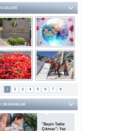
O GALERİ
Ve burası da bir 
14 soruda 
devlet hastanesi
Koronavirüs 
hakkında kendinizi 
test edin...
ilaburu meyvesi 
Endonezya’daki 
anserden koruyor
deprem: Ölü sayısı 
1
2
3
4
5
6
7
8
bin 203'e yükseldi
K OKUNANLAR
"Beyin Tatile
Çıkmaz": Yaz