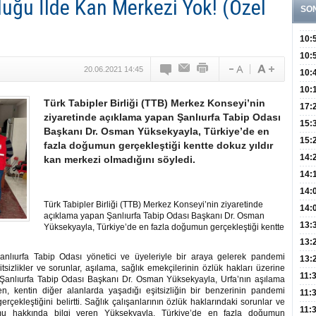
ğu İlde Kan Merkezi Yok! (Özel
SO
10:
Öğre
10:
20.06.2021 14:45
Yasa
10:
Beyn
10:
Türk Tabipler Birliği (TTB) Merkez Konseyi’nin
Yaşa
17:
ziyaretinde açıklama yapan Şanlıurfa Tabip Odası
Düz
15:
Başkanı Dr. Osman Yüksekyayla, Türkiye’de en
Fizi
15:
fazla doğumun gerçekleştiği kentte dokuz yıldır
300 
14:
kan merkezi olmadığını söyledi.
Hay
14:
Baş
geli
14:
Türk Tabipler Birliği (TTB) Merkez Konseyi’nin ziyaretinde
Düş
14:
açıklama yapan Şanlıurfa Tabip Odası Başkanı Dr. Osman
Daki
Kap
13:
Yüksekyayla, Türkiye’de en fazla doğumun gerçekleştiği kentte
Edi
(Roz
13:
Şanlıurfa Tabip Odası yönetici ve üyeleriyle bir araya gelerek pandemi
Gör
13:
izlikler ve sorunlar, aşılama, sağlık emekçilerinin özlük hakları üzerine
Meyv
11:
n Şanlıurfa Tabip Odası Başkanı Dr. Osman Yüksekyayla, Urfa’nın aşılama
ken, kentin diğer alanlarda yaşadığı eşitsizliğin bir benzerinin pandemi
3,5 
11:
rçekleştiğini belirtti. Sağlık çalışanlarının özlük haklarındaki sorunlar ve
Old
11:
umu hakkında bilgi veren Yüksekyayla, Türkiye’de en fazla doğumun