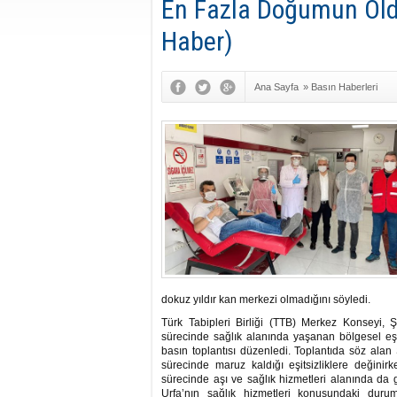
En Fazla Doğumun Oldu
Haber)
Ana Sayfa
»
Basın Haberleri
dokuz yıldır kan merkezi olmadığını söyledi.
Türk Tabipleri Birliği (TTB) Merkez Konseyi, 
sürecinde sağlık alanında yaşanan bölgesel eşits
basın toplantısı düzenledi. Toplantıda söz ala
sürecinde maruz kaldığı eşitsizliklere değinir
sürecinde aşı ve sağlık hizmetleri alanında da ge
Urfa’nın sağlık hizmetleri konusundaki dur