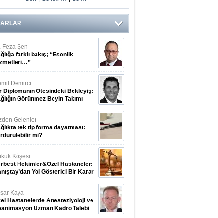
ZARLAR
. Feza Şen
ğlığa farklı bakış; “Esenlik
zmetleri…”
mil Demirci
r Diplomanın Ötesindeki Bekleyiş:
ğlığın Görünmez Beyin Takımı
zden Gelenler
ğlıkta tek tip forma dayatması:
rdürülebilir mi?
kuk Köşesi
rbest Hekimler&Özel Hastaneler:
nıştay’dan Yol Gösterici Bir Karar
şar Kaya
el Hastanelerde Anesteziyoloji ve
eanimasyon Uzman Kadro Talebi