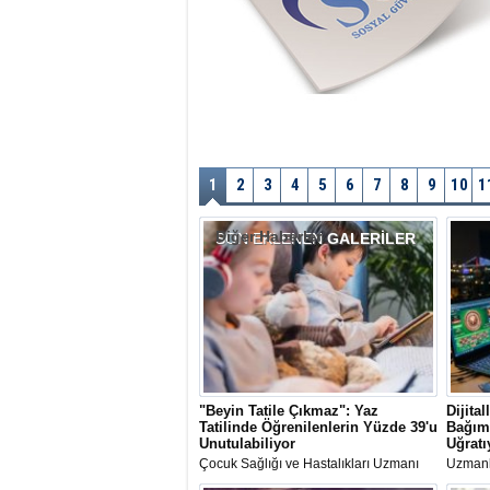
1
2
3
4
5
6
7
8
9
10
1
Diğer Haberler
SON EKLENEN
GALERİLER
"Beyin Tatile Çıkmaz": Yaz
Dijita
Tatilinde Öğrenilenlerin Yüzde 39'u
Bağıml
Unutulabiliyor
Uğratı
Çocuk Sağlığı ve Hastalıkları Uzmanı
Uzmanla
Prof. Dr. Vefik Arıca, "yaz kaybı" (summer
kumar b