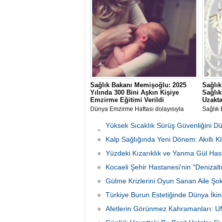
slide) tehlikesine dikkat çekerek, yazın
değil t
zihinsel aktivitelerden uzak kalan
çekerek
çocukların okulda öğrendiklerinin büyük
yüzde 3
kısmını unuttuğunu söyledi.
derinde
Sağlık Bakanı Memişoğlu: 2025
Sağlık
Yılında 300 Bini Aşkın Kişiye
Sağlık
Emzirme Eğitimi Verildi
Uzakta
Dünya Emzirme Haftası dolayısıyla
Sağlık 
mesaj yayımlayan Sağlık Bakanı Kemal
hizmetl
Memişoğlu, anne sütünün önemine
Uzakta
Yüksek Sıcaklık Sürüş Güvenliğini D
vurgu yaparak koruyucu sağlık
Sistemi
İniyor
hizmetleri kapsamında 300 binin
Kalp Sağlığında Yeni Dönem: Akıllı K
Hayat 
üzerinde vatandaşa emzirme eğitimi
Yüzdeki Kızarıklık ve Yanma Gül Hastal
sağlandığını açıkladı.
Kocaeli Şehir Hastanesi'nin "Denizal
Gülme Krizlerini Oyun Sanan Aile Şok
Türkiye Burun Estetiğinde Dünya İkin
Afetlerin Görünmez Kahramanları: 